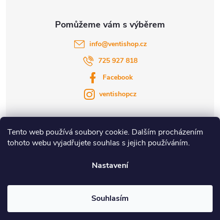
info
@
ventishop.cz
725 927 818
Facebook
ventishopcz
Tento web používá soubory cookie. Dalším procházením
tohoto webu vyjadřujete souhlas s jejich používáním.
|
|
Nastavení
Copyright 2026
Ventishop.cz
. Všechna práva vyhrazena.
Souhlasím
Vytvořil Shoptet