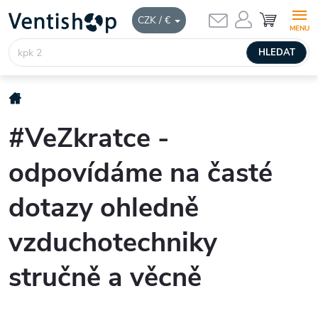
Přejít
NÁKUPNÍ
CZK / €
KOŠÍK
na
obsah
HLEDAT
Domů
#VeZkratce -
odpovídáme na časté
dotazy ohledně
vzduchotechniky
stručně a věcně