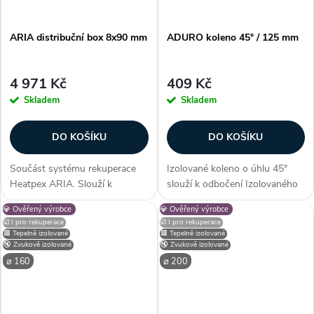
ARIA distribuční box 8x90 mm
ADURO koleno 45° / 125 mm
4 971 Kč
409 Kč
Skladem
Skladem
DO KOŠÍKU
DO KOŠÍKU
Součást systému rekuperace
Izolované koleno o úhlu 45°
Heatpex ARIA. Slouží k
slouží k odbočení Izolovaného
distribuci vzduchu v
vzduchotechnického potrubí
💎 Ověřený výrobce
💎 Ověřený výrobce
rekuperačních systémech.
ADURO o rozměru 125 mm. V
☑️ I pro rekuperace
☑️ I pro rekuperace
Napojuje se přímo na
případě spojení dvou 45° kolen
🟥 Tepelně izolované
🟥 Tepelně izolované
rekuperační jednotku. Součásti
a spojky, vytvoříte variabilní...
🔇 Zvukově izolované
🔇 Zvukově izolované
rozvodné skříně jsou
⌀ 160
⌀ 200
vyrobeny...