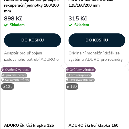
rekuperační jednotky 180/200
125/160/200 mm
mm
898 Kč
315 Kč
Skladem
Skladem
DO KOŠÍKU
DO KOŠÍKU
Adaptér pro připojení
Originální montážní držák ze
izolovaného potrubí ADURO o
systému ADURO pro rozměry
průměru 200 mm k rekuperační
125, 160 a 200 mm. Díky
💎 Ověřený výrobce
💎 Ověřený výrobce
jednotce s průměrem připojení
promyšlenému designu je
☑️ I pro rekuperace
☑️ I pro rekuperace
180 mm. Adaptér se umisťuje
instalace komponent ADURO
🛡️ Korozivzdorný kov
🛡️ Korozivzdorný kov
na vnější stranu hrdla
rychlá a jednoduchá. Držáky lze
⌀ 125
⌀ 160
jednotky....
zapojit do série...
ADURO škrtící klapka 125
ADURO škrtící klapka 160