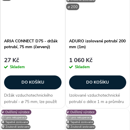
technologie OneClick známé
technologie OneClick známé
ze...
ze...
⌀ 200
ARIA CONNECT D75 - držák
ADURO izolované potrubí 200
potrubí, 75 mm (červený)
mm (1m)
27 Kč
1 060 Kč
Skladem
Skladem
DO KOŠÍKU
DO KOŠÍKU
Držák vzduchotechnického
Izolované vzduchotechnické
potrubí - ⌀ 75 mm, lze použít
potrubí o délce 1 m a průměru
pro potrubí ADURO, šetrné k
200 mm se používá k distribuci
💎 Ověřený výrobce
💎 Ověřený výrobce
potrubí, snadná montáž na
většího množství vzduchu jak
☑️ I pro rekuperace
☑️ I pro rekuperace
stěnu/strop, plast, jednoduchý
mezi rekuperační jednotkou a
🟥 Tepelně izolované
🟥 Tepelně izolované
spoj, červená barva, instalace
sáním/výstupem, tak i mezi...
🔇 Zvukově izolované
🔇 Zvukově izolované