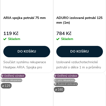
ARIA spojka potrubí 75 mm
ADURO izolované potrubí 125
mm (1m)
119 Kč
784 Kč
Skladem
Skladem
DO KOŠÍKU
DO KOŠÍKU
Součást systému rekuperace
Izolované vzduchotechnické
Heatpex ARIA. Spojka pro
potrubí o délce 1 m a průměru
spojení dvou potrubí HEATPEX
125 mm se používá k distribuci
💎 Ověřený výrobce
💎 Ověřený výrobce
ARIA 75 mm. Pro konektor
většího množství vzduchu jak
☑️ I pro rekuperace
☑️ I pro rekuperace
jsou nutná dvě 75mm těsnění,
mezi rekuperační jednotkou a
🔇 Zvukově izolované
⌀ 125
která jsou k dispozici...
sáním/výstupem, tak i mezi...
⌀ 160