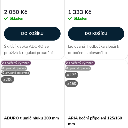
2 050 Kč
1 333 Kč
Skladem
Skladem
DO KOŠÍKU
DO KOŠÍKU
Škrtící klapka ADURO se
Izolovaná T odbočka slouží k
používá k regulaci proudění
odbočení Izolovaného
vzduchu v systémech
vzduchotechnického potrubí
💎 Ověřený výrobce
💎 Ověřený výrobce
mechanického větrání a větrání
ADURO o rozměru 125
☑️ I pro rekuperace
☑️ I pro rekuperace
s rekuperací tepla.Vhodná pro
mm. Potrubí a jeho součásti
🔇 Zvukově izolované
⌀ 125
potrubí o průměru 200 mm
jsou vyrobeny z lehkého a
⌀ 200
⌀ 160
Klapka je...
odolného...
ADURO tlumič hluku 200 mm
ARIA boční připojení 125/160
mm