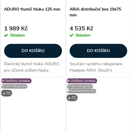
ADURO tlumič hluku 125 mm
ARIA distribuční box 10x75
mm
1 989 Kč
4 535 Kč
Skladem
Skladem
DO KOŠÍKU
DO KOŠÍKU
Elastický tlumič hluku ADURO
Součást systému rekuperace
pro účinné snížení hluku,
Heatpex ARIA. Slouží k
určený pro instalaci na přípojky
distribuci vzduchu v
💎 Ověřený výrobce
💎 Ověřený výrobce
přívodu a odvodu vzduchu v
rekuperačních systémech.
☑️ I pro rekuperace
☑️ I pro rekuperace
rekuperačních jednotkách o
Napojuje se přímo na
🛡️ Korozivzdorný kov
⌀ 75
průměru 125 mm. Vnitřní
rekuperační jednotku. Součásti
⌀ 75
povrch z...
rozvodné skříně jsou
vyrobeny...