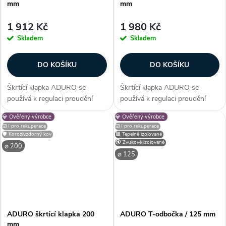
mm
mm
1 912 Kč
1 980 Kč
Skladem
Skladem
DO KOŠÍKU
DO KOŠÍKU
Škrtící klapka ADURO se
Škrtící klapka ADURO se
používá k regulaci proudění
používá k regulaci proudění
vzduchu v systémech
vzduchu v systémech
💎 Ověřený výrobce
💎 Ověřený výrobce
mechanického větrání a větrání
mechanického větrání a větrání
☑️ I pro rekuperace
☑️ I pro rekuperace
s rekuperací tepla.Vhodná pro
s rekuperací tepla.Vhodná pro
🛡️ Korozivzdorný kov
🟥 Tepelně izolované
potrubí o průměru 125 mm
potrubí o průměru 160 mm
🔇 Zvukově izolované
⌀ 200
Klapka je vyrobena...
Klapka je vyrobena...
⌀ 125
ADURO škrtící klapka 200
ADURO T-odbočka / 125 mm
mm