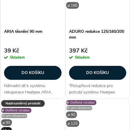
⌀ 160
ARIA těsnění 90 mm
ADURO redukce 125/160/200
mm
39 Kč
397 Kč
Skladem
Skladem
DO KOŠÍKU
DO KOŠÍKU
Náhradní díl k systému
Třístupňová redukce pro
rekuperace Heatpex ARIA.
potrubí systému Heatpex
Těsnění o průměru 90 mm
ADURO umožňující změnu
💎 Ověřený výrobce
Nadrozměrný produkt
zajišťuje vysokou úroveň
průměru potrubí mezi 125, 160
☑️ I pro rekuperace
💎 Ověřený výrobce
těsnosti systému. Zákazníci
nebo 200 mm. Aby bylo možné
⌀ 90
☑️ I pro rekuperace
často dokupují...
získat 2stupňovou redukci, je
⌀ 90
⌀ 125
nutné odříznout...