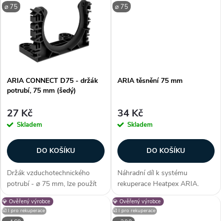
stěnu/strop, plast, jednoduchý
stěnu/strop, plast, jednoduchý
k
⌀ 75
⌀ 75
spoj, červená barva, instalace
spoj, šedá barva, instalace
k
pomocí...
pomocí...
t
t
ů
ů
ARIA CONNECT D75 - držák
ARIA těsnění 75 mm
potrubí, 75 mm (šedý)
27 Kč
34 Kč
Skladem
Skladem
DO KOŠÍKU
DO KOŠÍKU
Držák vzduchotechnického
Náhradní díl k systému
potrubí - ⌀ 75 mm, lze použít
rekuperace Heatpex ARIA.
pro potrubí ADURO, šetrné k
Těsnění o průměru 75mm
💎 Ověřený výrobce
💎 Ověřený výrobce
potrubí, snadná montáž na
zajišťuje vysokou úroveň
☑️ I pro rekuperace
☑️ I pro rekuperace
stěnu/strop, plast, jednoduchý
těsnosti systému. Zákazníci