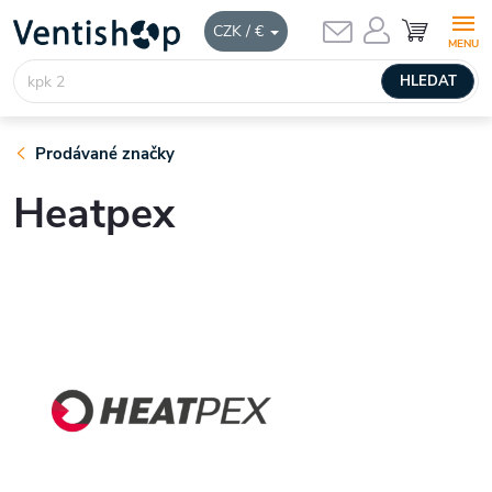
Přejít
NÁKUPNÍ
CZK / €
KOŠÍK
na
obsah
HLEDAT
Prodávané značky
Heatpex