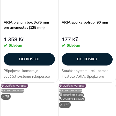
ARIA plenum box 3x75 mm
ARIA spojka potrubí 90 mm
pro anemostat (125 mm)
1 358 Kč
177 Kč
Skladem
Skladem
DO KOŠÍKU
DO KOŠÍKU
Připojovací komora je
Součást systému rekuperace
součást systému rekuperace
Heatpex ARIA. Spojka pro
Heatpex ARIA. Umožňuje
spojení dvou potrubí HEATPEX
💎 Ověřený výrobce
💎 Ověřený výrobce
připojení až 3 potrubí o
ARIA 90 mm. Pro konektor
☑️ I pro rekuperace
☑️ I pro rekuperace
průměru 75 mm k difuzoru pro
jsou nutná dvě 90mm těsnění,
🟥 Tepelně izolované
⌀ 75
přívodu nebo odvodu
která jsou k dispozici...
🔇 Zvukově izolované
vzduchu. Součásti...
⌀ 125