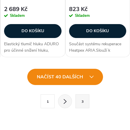
2 689 Kč
823 Kč
Skladem
Skladem
DO KOŠÍKU
DO KOŠÍKU
Elastický tlumič hluku ADURO
Součást systému rekuperace
pro účinné snížení hluku,
Heatpex ARIA.Slouží k
určený pro instalaci na přípojky
propojení distribučního boxu s
přívodu a odvodu vzduchu v
rekuperační jednotkou. Boční
rekuperačních jednotkách o
připojku je možné jednoduše
O
průměru 200 mm. Vnitřní
odříznout na požadovaný
NAČÍST 40 DALŠÍCH
povrch z...
průměr...
v
l
S
1
3
t
á
r
d
á