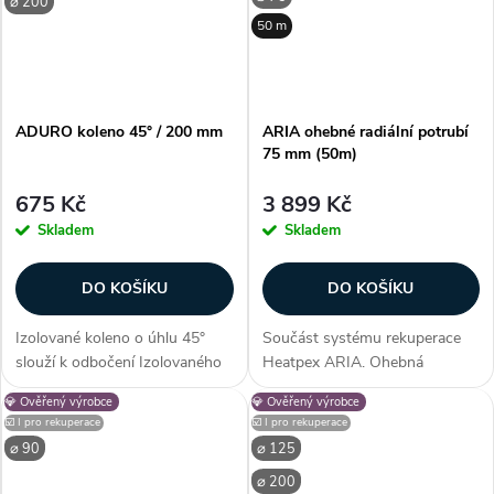
⌀ 200
50 m
ADURO koleno 45° / 200 mm
ARIA ohebné radiální potrubí
75 mm (50m)
675 Kč
3 899 Kč
Skladem
Skladem
DO KOŠÍKU
DO KOŠÍKU
Izolované koleno o úhlu 45°
Součást systému rekuperace
slouží k odbočení Izolovaného
Heatpex ARIA. Ohebná
vzduchotechnického potrubí
vzduchotechnická hadice z
💎 Ověřený výrobce
💎 Ověřený výrobce
ADURO o rozměru 200 mm. V
vysokohustotního polyetylenu
☑️ I pro rekuperace
☑️ I pro rekuperace
případě spojení dvou 45° kolen
PE-HD. Vysoká flexibilita
⌀ 90
⌀ 125
a spojky, vytvoříte variabilní...
potrubí umožňuje snadnou
⌀ 200
instalaci bez potřeby...