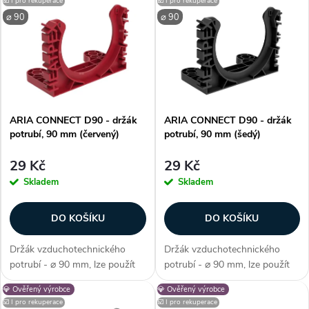
z
☑️ I pro rekuperace
☑️ I pro rekuperace
⌀ 90
ý
⌀ 90
Nejprodávanější
e
p
Abecedně
n
i
í
ARIA CONNECT D90 - držák
ARIA CONNECT D90 - držák
s
potrubí, 90 mm (červený)
potrubí, 90 mm (šedý)
p
p
29 Kč
29 Kč
r
Skladem
Skladem
r
o
DO KOŠÍKU
DO KOŠÍKU
o
d
Držák vzduchotechnického
Držák vzduchotechnického
d
potrubí - ⌀ 90 mm, lze použít
potrubí - ⌀ 90 mm, lze použít
u
pro potrubí ADURO, šetrné k
pro potrubí ADURO, šetrné k
💎 Ověřený výrobce
💎 Ověřený výrobce
u
potrubí, snadná montáž na
potrubí, snadná montáž na
☑️ I pro rekuperace
☑️ I pro rekuperace