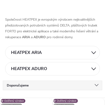
Společnost HEATPEX je evropským výrobcem nejkvalitnějších
předizolovaných potrubních systémů DELTA, plášťových trubek
FORTO pro elektrické aplikace a také moderního řešení větrání a
rekuperace
ARIA
a
ADURO
pro rodinné domy.
HEATPEX ARIA
HEATPEX ADURO
Ř
Doporučujeme
a
Nejlevnější
V
💎 Ověřený výrobce
💎 Ověřený výrobce
Nejdražší