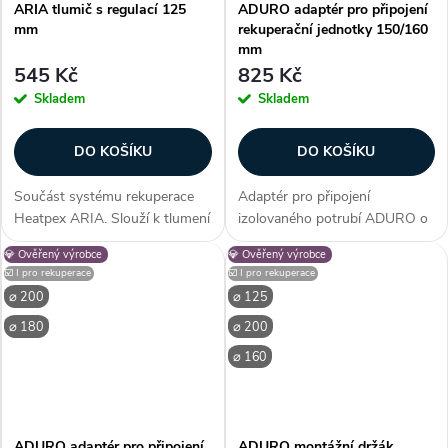
ARIA tlumič s regulací 125
ADURO adaptér pro připojení
mm
rekuperační jednotky 150/160
mm
545 Kč
825 Kč
Skladem
Skladem
DO KOŠÍKU
DO KOŠÍKU
Součást systému rekuperace
Adaptér pro připojení
Heatpex ARIA. Slouží k tlumení
izolovaného potrubí ADURO o
hluku a pomáhá seřídit
průměru 160 mm k rekuperační
💎 Ověřený výrobce
💎 Ověřený výrobce
ventilační systém aby nedošlo k
jednotce s průměrem připojení
☑️ I pro rekuperace
☑️ I pro rekuperace
jeho náhodnému vychýlení.
150 mm. Adaptér se umisťuje
⌀ 200
⌀ 125
Snadná instalace do potrubí...
na vnější stranu hrdla
⌀ 180
⌀ 200
jednotky....
⌀ 160
ADURO adaptér pro připojení
ADURO montážní držák