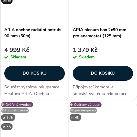
50 m
ARIA ohebné radiální potrubí
ARIA plenum box 2x90 mm
90 mm (50m)
pro anemostat (125 mm)
4 999 Kč
1 379 Kč
Skladem
Skladem
DO KOŠÍKU
DO KOŠÍKU
Součást systému rekuperace
Připojovací komora je
Heatpex ARIA. Ohebná
součást systému rekuperace
vzduchotechnická hadice z
Heatpex ARIA. Umožňuje
💎 Ověřený výrobce
💎 Ověřený výrobce
vysokohustotního polyetylenu
připojení až 2 potrubí o
☑️ I pro rekuperace
☑️ I pro rekuperace
PE-HD. Vysoká flexibilita
průměru 90 mm k difuzoru pro
⌀ 125
⌀ 90
potrubí umožňuje snadnou
přívodu nebo odvodu...
⌀ 75
instalaci bez potřeby...