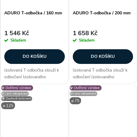
ADURO T-odbočka / 160 mm
ADURO T-odbočka / 200 mm
1 546 Kč
1 658 Kč
Skladem
Skladem
DO KOŠÍKU
DO KOŠÍKU
Izolovaná T odbočka slouží k
Izolovaná T odbočka slouží k
odbočení Izolovaného
odbočení Izolovaného
vzduchotechnického potrubí
vzduchotechnického potrubí
💎 Ověřený výrobce
💎 Ověřený výrobce
ADURO o rozměru 160
ADURO o rozměru 200
☑️ I pro rekuperace
☑️ I pro rekuperace
mm. Potrubí a jeho součásti
mm. Potrubí a jeho součásti
🔇 Zvukově izolované
⌀ 75
jsou vyrobeny z lehkého a
jsou vyrobeny z lehkého a
⌀ 125
odolného...
odolného...