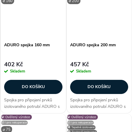
⌀ 160
⌀ 200
spoj, šedá barva, instalace
často dokupují...
pomocí...
ADURO spojka 160 mm
ADURO spojka 200 mm
402 Kč
457 Kč
Skladem
Skladem
DO KOŠÍKU
DO KOŠÍKU
Spojka pro připojení prvků
Spojka pro připojení prvků
izolovaného potrubí ADURO s
izolovaného potrubí ADURO s
vnitřním průměrem 160 mm.
vnitřním průměrem 200 mm.
💎 Ověřený výrobce
💎 Ověřený výrobce
Na obou stranách je spojka
Na obou stranách je spojka
☑️ I pro rekuperace
☑️ I pro rekuperace
opatřena těsněním. Díky využití
opatřena těsněním. Díky využití
🟥 Tepelně izolované
⌀ 75
🔇 Zvukově izolované