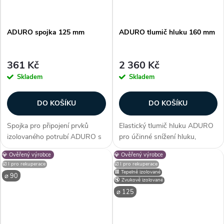
ADURO spojka 125 mm
ADURO tlumič hluku 160 mm
361 Kč
2 360 Kč
Skladem
Skladem
DO KOŠÍKU
DO KOŠÍKU
Spojka pro připojení prvků
Elastický tlumič hluku ADURO
izolovaného potrubí ADURO s
pro účinné snížení hluku,
vnitřním průměrem 125 mm.
určený pro instalaci na přípojky
💎 Ověřený výrobce
💎 Ověřený výrobce
Na obou stranách je spojka
přívodu a odvodu vzduchu v
☑️ I pro rekuperace
☑️ I pro rekuperace
opatřena těsněním. Díky využití
rekuperačních jednotkách o
🟥 Tepelně izolované
⌀ 90
technologie OneClick známé
průměru 160 mm. Vnitřní
🔇 Zvukově izolované
ze...
povrch z...
⌀ 125