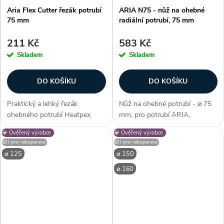
Aria Flex Cutter řezák potrubí
ARIA N75 - nůž na ohebné
75 mm
radiální potrubí, 75 mm
211 Kč
583 Kč
Skladem
Skladem
DO KOŠÍKU
DO KOŠÍKU
Praktický a lehký řezák
Nůž na ohebné potrubí - ⌀ 75
ohebného potrubí Heatpex
mm, pro potrubí ARIA,
ARIA Flex Cutter určený pro
nerezová ocel, odolné proti
💎 Ověřený výrobce
💎 Ověřený výrobce
snadné a přesné řezání potrubí
korozi, vyměnitelné ostří,
☑️ I pro rekuperace
☑️ I pro rekuperace
o průměru 75 mm. Řezák je
odolný materiál, přesný 360°
⌀ 125
⌀ 150
vhodný také pro potrubí ED
řez, kontrastní barva (snadno...
⌀ 160
Flex EASY s...