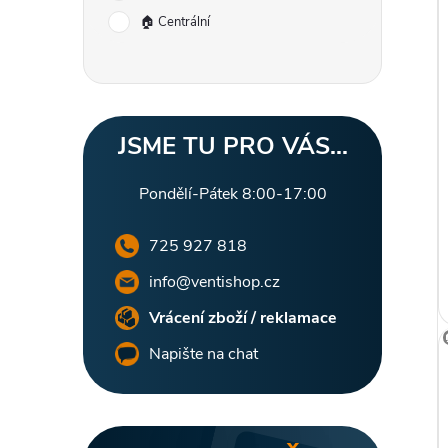
r
🏠 Centrální
a
i
n
n
JSME TU PRO VÁS...
í
Pondělí-Pátek 8:00-17:00
p
725 927 818
info@ventishop.cz
a
Vrácení zboží / reklamace
n
Napište na chat
e