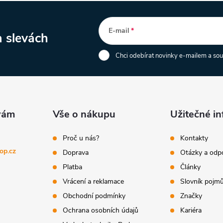
E-mail
a slevách
Chci odebírat novinky e-mailem a so
Vše o nákupu
Užitečné i
Proč u nás?
Kontakty
op.cz
Doprava
Otázky a odp
Platba
Články
Vrácení a reklamace
Slovník pojm
Obchodní podmínky
Značky
Ochrana osobních údajů
Kariéra