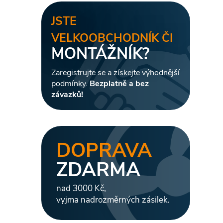
JSTE
VELKOOBCHODNÍK ČI
i
MONTÁŽNÍK?
Zaregistrujte se a získejte výhodnější
podmínky.
Bezplatně a bez
závazků!
DOPRAVA
ZDARMA
nad 3000 Kč,
vyjma nadrozměrných zásilek.