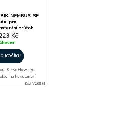
BIK-NEMBUS-SF
dul pro
nstantní průtok
223 Kč
Skladem
O KOŠÍKU
ul ServoFlow pro
ulaci na konstantní
tok k rekuperačním
Kód:
V20592
dnotkám NEMBUS
 a SABIK. Zákazníci
to dokupují...