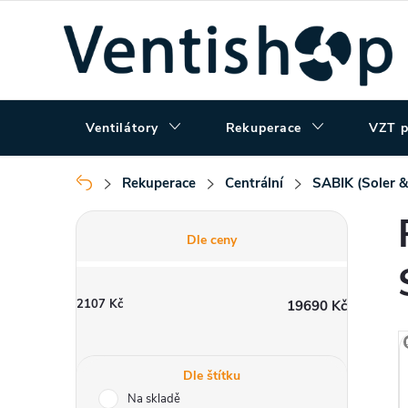
Přejít
na
obsah
Ventilátory
Rekuperace
VZT p
Rekuperace
Centrální
SABIK (Soler &
Domů
P
Dle ceny
o
2107
Kč
19690
Kč
s
t
Dle štítku
Na skladě