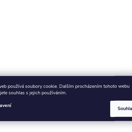
á
d
a
c
p
web používá soubory cookie. Dalším procházením tohoto webu
v
jete souhlas s jejich používáním.
k
avení
Souhl
y
v