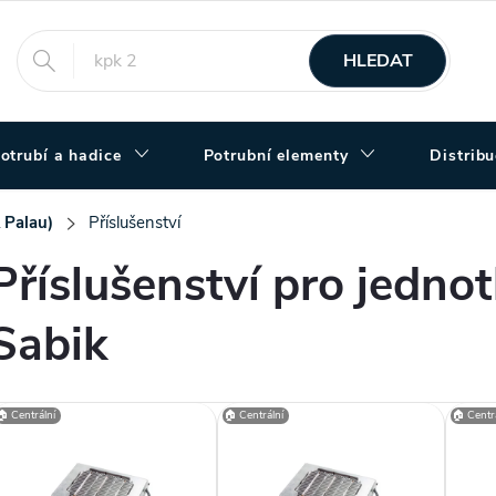
HLEDAT
otrubí a hadice
Potrubní elementy
Distrib
 Palau)
Příslušenství
Příslušenství pro jedno
Sabik
V
🏠 Centrální
🏠 Centrální
🏠 Centrá
ý