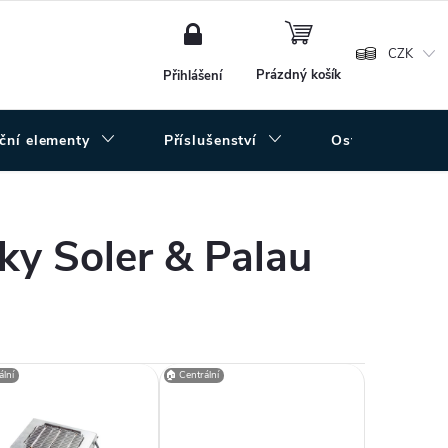
NÁKUPNÍ
KOŠÍK
CZK
Prázdný košík
Přihlášení
uční elementy
Příslušenství
Ostatní
tky Soler & Palau
lní
🏠 Centrální