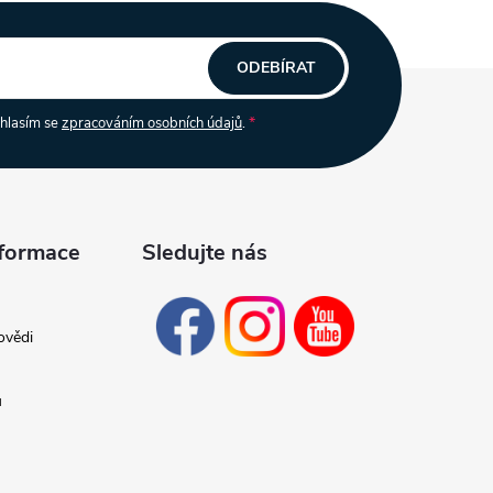
ODEBÍRAT
uhlasím se
zpracováním osobních údajů
.
nformace
Sledujte nás
ovědi
ů