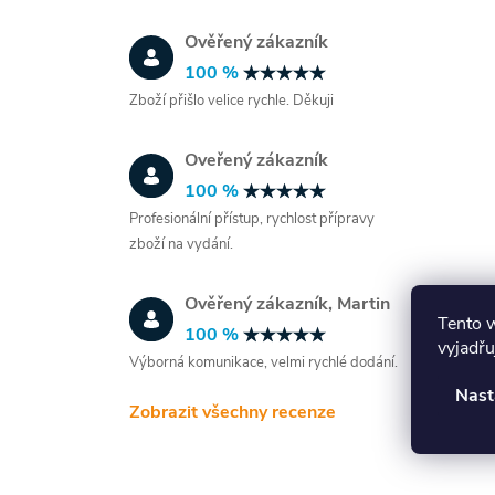
Ověřený zákazník
100 %
Zboží přišlo velice rychle. Děkuji
Oveřený zákazník
100 %
í
Profesionální přístup, rychlost přípravy
zboží na vydání.
r
Ověřený zákazník, Martin
Tento 
100 %
vyjadřu
Výborná komunikace, velmi rychlé dodání.
Nast
Zobrazit všechny recenze