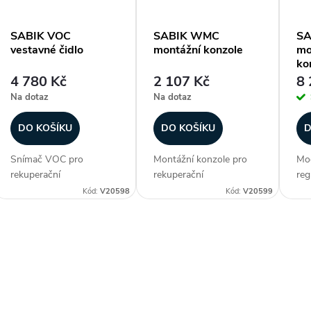
t
SABIK VOC
SABIK WMC
SA
vestavné čidlo
montážní konzole
mo
ů
ko
4 780 Kč
2 107 Kč
8 
Na dotaz
Na dotaz
DO KOŠÍKU
DO KOŠÍKU
D
Snímač VOC pro
Montážní konzole pro
Mod
rekuperační
rekuperační
reg
jednotku Soler &
jednotku Soler &
prů
Kód:
V20598
Kód:
V20599
Palau SABIK s
Palau SABIK slouží k
je
připojením plug&play. Snímač
zajištění většího
210
VOC měří obsah
odsazení jednotky od
čas
O
škodlivých sloučenin
stěny. Zákazníci často
obsažených v proudu...
dokupují...
v