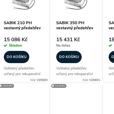
p
SABIK 210 PH
SABIK 350 PH
SA
vestavný předehřev
vestavný předehřev
ve
s
15 086 Kč
15 431 Kč
18
p
Skladem
Na dotaz
r
DO KOŠÍKU
DO KOŠÍKU
D
Volitelný předehřev
Volitelný předehřev
Vol
o
určený pro rekuperační
určený pro rekuperační
urč
jednotku S&P SABIK
jednotku S&P SABIK
je
Kód:
V20600
Kód:
V20601
d
210 Určeno pro
350 Určeno pro
50
🏠 Centrální
🏠 Centrální
jednotku SABIK 210
jednotku SABIK 210
jed
u
SABIK 350 SABIK 500
SABIK 350 SABIK 500
SA
SABIK 600 Zákazníci
SABIK 600 Zákazníci
SAB
k
často dokupují...
často dokupují...
čas