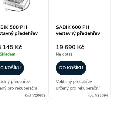
BIK 500 PH
SABIK 600 PH
stavný předehřev
vestavný předehřev
 145 Kč
19 690 Kč
Skladem
Na dotaz
O KOŠÍKU
DO KOŠÍKU
itelný předehřev
Volitelný předehřev
ený pro rekuperační
určený pro rekuperační
dnotku S&P SABIK
jednotku S&P SABIK
Kód:
V20602
Kód:
V28394
0 Určeno pro
600 Určeno pro
notku SABIK 210
jednotku SABIK 210
BIK 350 SABIK 500
SABIK 350 SABIK 500
IK 600 Zákazníci
SABIK 600 Zákazníci
to dokupují...
často dokupují...