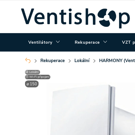
Přejít
na
obsah
Ventilátory
Rekuperace
VZT p
Rekuperace
Lokální
HARMONY (Vent
Domů
🟨 Lokální
🛜 Wi-Fi připojení
⌀ 150