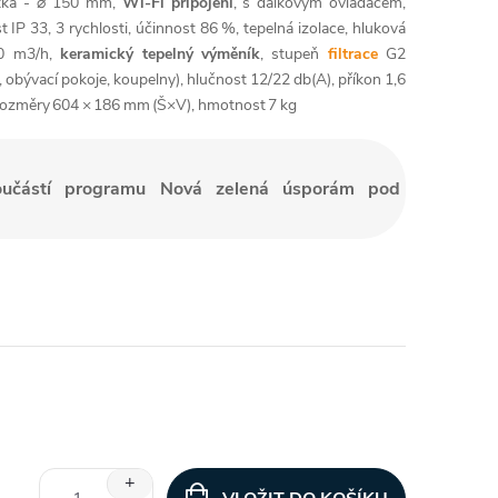
notka - ⌀ 150 mm,
Wi-Fi připojení
, s dálkovým ovladačem,
 IP 33, 3 rychlosti, účinnost 86 %, tepelná izolace, hluková
-50 m3/h,
keramický tepelný výměník
, stupeň
filtrace
G2
, obývací pokoje, koupelny), hlučnost 12/22 db(A), příkon 1,6
), rozměry 604 × 186 mm (Š×V), hmotnost 7 kg
oučástí programu Nová zelená úsporám pod