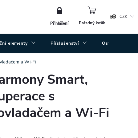
NÁKUPNÍ
KOŠÍK
CZK
Prázdný košík
Přihlášení
uční elementy
Příslušenství
Ostatní
ovladačem a Wi-Fi
armony Smart,
kuperace s
ovladačem a Wi-Fi