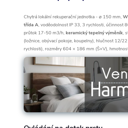
Chytrá lokální rekuperační jednotka - ⌀ 150 mm,
Wi
třída A
, voděodolnost IP 33, 3 rychlosti, účinnost 8
průtok 17-50 m3/h,
keramický tepelný výměník
, 
(ložnice, obývací pokoje, koupelny), hlučnost 12/22 
rychlosti), rozměry 604 × 186 mm (Š×V), hmotnost