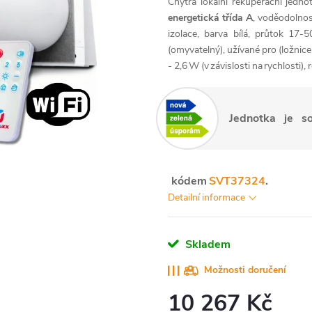
Chytrá lokální rekuperační jed
energetická třída A
, voděodolnost
izolace, barva bílá, průtok 17
(omyvatelný), užívané pro (ložnice
- 2,6 W (v závislosti na rychlosti
Jednotka je s
kódem
SVT37324
.
Detailní informace
Skladem
Možnosti doručení
10 267 Kč