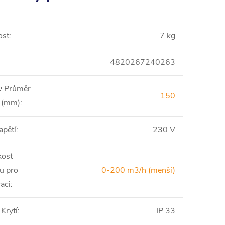
ost
:
7 kg
4820267240263
 Průměr
150
í (mm)
:
pětí
:
230 V
kost
u pro
0-200 m3/h (menší)
aci
:
 Krytí
:
IP 33