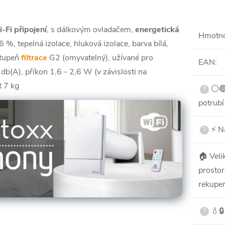
-Fi připojení
, s dálkovým ovladačem,
energetická
Hmotn
6 %, tepelná izolace, hluková izolace, barva bílá,
stupeň
filtrace
G2 (omyvatelný), užívané pro
EAN
:
db(A), příkon 1,6 - 2,6 W (v závislosti na
 7 kg
⚪️
?
potrub
⚡ Na
?
🏠 Veli
prostor
rekuper
💧🔒
?