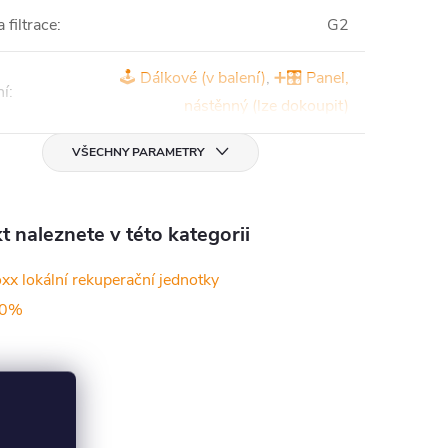
a filtrace
:
G2
🕹️ Dálkové (v balení)
,
➕🎛️ Panel,
ní
:
nástěnný (lze dokoupit)
VŠECHNY PARAMETRY
 naleznete v této kategorii
xx lokální rekuperační jednotky
90%