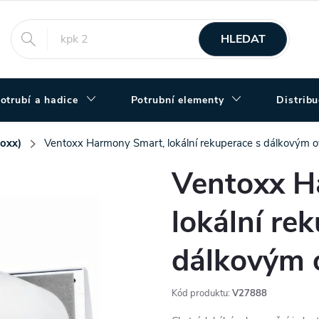
HLEDAT
otrubí a hadice
Potrubní elementy
Distrib
oxx)
Ventoxx Harmony Smart, lokální rekuperace s dálkovým 
Ventoxx H
lokální re
dálkovým 
Kód produktu:
V27888