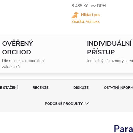
8 485 Kč bez DPH
Měrná
Hlídací pes
cena:
Značka:
Ventoxx
OVĚŘENÝ
INDIVIDUÁLNÍ
OBCHOD
PŘÍSTUP
Dle recenzí a doporučení
Jedinečný zákaznický serv
zákazníků
E STAŽENÍ
RECENZE
DISKUZE
OSTATNÍ INFOR
PODOBNÉ PRODUKTY
Para