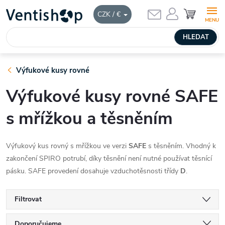
Přejít
NÁKUPNÍ
CZK / €
KOŠÍK
na
obsah
HLEDAT
Výfukové kusy rovné
Výfukové kusy rovné SAFE
s mřížkou a těsněním
Výfukový kus rovný s mřížkou ve verzi
SAFE
s těsněním. Vhodný k
zakončení SPIRO potrubí, díky těsnění není nutné používat těsnící
pásku. SAFE provedení dosahuje vzduchotěsnosti třídy
D
.
Filtrovat
Doporučujeme