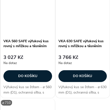
klimatizačního systému,
klimatizačního systému,
vzduchotěsnost třídy D, délka
vzduchotěsnost třídy D, délka
vrchní...
vrchní...
VKA 560 SAFE výfukový kus
VKA 630 SAFE výfukový kus
rovný s mřížkou a těsněním
rovný s mřížkou a těsněním
3 027 Kč
3 766 Kč
Na dotaz
Na dotaz
DO KOŠÍKU
DO KOŠÍKU
Výfukový kus se štítem - ⌀ 560
Výfukový kus se štítem - ⌀ 630
mm (D1), ochranná síťka, s
mm (D1), ochranná síťka, s
těsněním SAFE, délka 80 mm
těsněním SAFE, délka 80 mm
⌀ 710
(L2), k zakončení větracího i
(L2), k zakončení větracího i
klimatizačního systému,
klimatizačního systému,