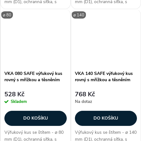
mm (D1), ochranná síťka, s
mm (D1), ochranná síťka, s
těsněním SAFE, délka 40 mm
těsněním SAFE, délka 40 mm
⌀ 80
⌀ 140
(L2), k zakončení větracího i
(L2), k zakončení větracího i
klimatizačního systému,
klimatizačního systému,
vzduchotěsnost třídy D, délka
vzduchotěsnost třídy D, délka
vrchní...
vrchní...
VKA 080 SAFE výfukový kus
VKA 140 SAFE výfukový kus
rovný s mřížkou a těsněním
rovný s mřížkou a těsněním
528 Kč
768 Kč
Skladem
Na dotaz
DO KOŠÍKU
DO KOŠÍKU
Výfukový kus se štítem - ⌀ 80
Výfukový kus se štítem - ⌀ 140
mm (D1), ochranná síťka, s
mm (D1), ochranná síťka, s