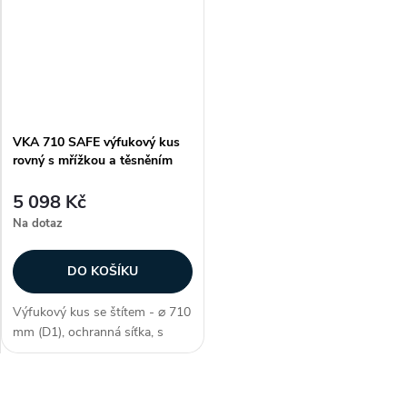
vzduchotěsnost třídy D, délka
vzduchotěsnost třídy D, délka
vrchní...
vrchní...
VKA 710 SAFE výfukový kus
rovný s mřížkou a těsněním
5 098 Kč
Na dotaz
DO KOŠÍKU
Výfukový kus se štítem - ⌀ 710
mm (D1), ochranná síťka, s
těsněním SAFE, délka 80 mm
(L2), k zakončení větracího i
klimatizačního systému,
O