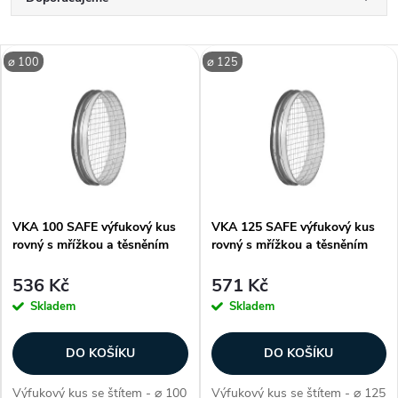
Ř
a
Nejlevnější
V
⌀ 100
⌀ 125
Nejdražší
z
ý
Nejprodávanější
e
p
Abecedně
n
i
í
VKA 100 SAFE výfukový kus
VKA 125 SAFE výfukový kus
s
rovný s mřížkou a těsněním
rovný s mřížkou a těsněním
p
p
536 Kč
571 Kč
r
Skladem
Skladem
r
o
DO KOŠÍKU
DO KOŠÍKU
o
Výfukový kus se štítem - ⌀ 100
Výfukový kus se štítem - ⌀ 125