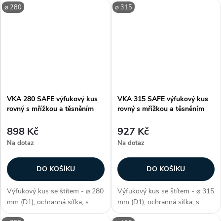
⌀ 280
⌀ 315
(L2), k zakončení větracího i
(L2), k zakončení větracího i
klimatizačního systému,
klimatizačního systému,
vzduchotěsnost třídy D, délka
vzduchotěsnost třídy D, délka
vrchní...
vrchní...
VKA 280 SAFE výfukový kus
VKA 315 SAFE výfukový kus
rovný s mřížkou a těsněním
rovný s mřížkou a těsněním
898 Kč
927 Kč
Na dotaz
Na dotaz
DO KOŠÍKU
DO KOŠÍKU
Výfukový kus se štítem - ⌀ 280
Výfukový kus se štítem - ⌀ 315
mm (D1), ochranná síťka, s
mm (D1), ochranná síťka, s
těsněním SAFE, délka 60 mm
těsněním SAFE, délka 60 mm