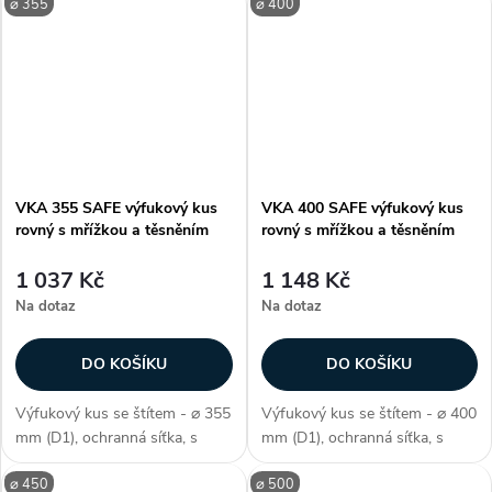
⌀ 355
⌀ 400
(L2), k zakončení větracího i
(L2), k zakončení větracího i
klimatizačního systému,
klimatizačního systému,
vzduchotěsnost třídy D, délka
vzduchotěsnost třídy D, délka
vrchní...
vrchní...
VKA 355 SAFE výfukový kus
VKA 400 SAFE výfukový kus
rovný s mřížkou a těsněním
rovný s mřížkou a těsněním
1 037 Kč
1 148 Kč
Na dotaz
Na dotaz
DO KOŠÍKU
DO KOŠÍKU
Výfukový kus se štítem - ⌀ 355
Výfukový kus se štítem - ⌀ 400
mm (D1), ochranná síťka, s
mm (D1), ochranná síťka, s
těsněním SAFE, délka 60 mm
těsněním SAFE, délka 60 mm
⌀ 450
⌀ 500
(L2), k zakončení větracího i
(L2), k zakončení větracího i