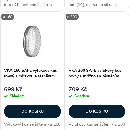
d
d
mm (D1), ochranná síťka, s
mm (D1), ochranná síťka, s
u
těsněním SAFE, délka 40 mm
těsněním SAFE, délka 40 mm
u
⌀ 160
⌀ 200
(L2), k zakončení větracího i
(L2), k zakončení větracího i
klimatizačního systému,
klimatizačního systému,
k
vzduchotěsnost třídy D, délka
vzduchotěsnost třídy D, délka
k
vrchní...
vrchní...
t
t
ů
ů
VKA 160 SAFE výfukový kus
VKA 200 SAFE výfukový kus
rovný s mřížkou a těsněním
rovný s mřížkou a těsněním
699 Kč
709 Kč
Skladem
Skladem
DO KOŠÍKU
DO KOŠÍKU
Výfukový kus se štítem - ⌀ 160
Výfukový kus se štítem - ⌀ 200