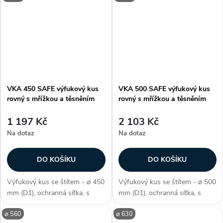
klimatizačního systému,
klimatizačního systému,
vzduchotěsnost třídy D, délka
vzduchotěsnost třídy D, délka
vrchní...
vrchní...
VKA 450 SAFE výfukový kus
VKA 500 SAFE výfukový kus
rovný s mřížkou a těsněním
rovný s mřížkou a těsněním
1 197 Kč
2 103 Kč
Na dotaz
Na dotaz
DO KOŠÍKU
DO KOŠÍKU
Výfukový kus se štítem - ⌀ 450
Výfukový kus se štítem - ⌀ 500
mm (D1), ochranná síťka, s
mm (D1), ochranná síťka, s
těsněním SAFE, délka 80 mm
těsněním SAFE, délka 80 mm
⌀ 560
⌀ 630
(L2), k zakončení větracího i
(L2), k zakončení větracího i