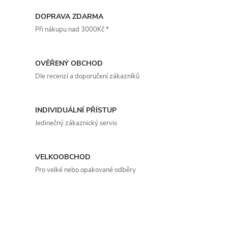
vzduchotěsnost třídy D, délka
vrchní...
v
DOPRAVA ZDARMA
Při nákupu nad 3000Kč *
l
á
OVĚŘENÝ OBCHOD
d
Dle recenzí a doporučení zákazníků
a
INDIVIDUÁLNÍ PŘÍSTUP
c
Jedinečný zákaznický servis
í
p
VELKOOBCHOD
Pro velké nebo opakované odběry
r
v
k