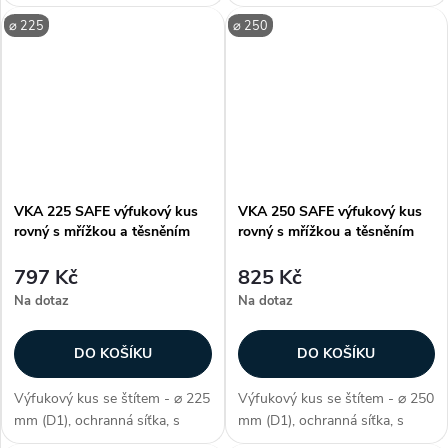
těsněním SAFE, délka 40 mm
těsněním SAFE, délka 40 mm
⌀ 225
⌀ 250
(L2), k zakončení větracího i
(L2), k zakončení větracího i
klimatizačního systému,
klimatizačního systému,
vzduchotěsnost třídy D, délka
vzduchotěsnost třídy D, délka
vrchní...
vrchní...
VKA 225 SAFE výfukový kus
VKA 250 SAFE výfukový kus
rovný s mřížkou a těsněním
rovný s mřížkou a těsněním
797 Kč
825 Kč
Na dotaz
Na dotaz
DO KOŠÍKU
DO KOŠÍKU
Výfukový kus se štítem - ⌀ 225
Výfukový kus se štítem - ⌀ 250
mm (D1), ochranná síťka, s
mm (D1), ochranná síťka, s
těsněním SAFE, délka 40 mm
těsněním SAFE, délka 40 mm