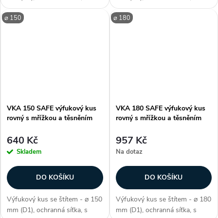
těsněním SAFE, délka 40 mm
těsněním SAFE, délka 40 mm
⌀ 150
⌀ 180
(L2), k zakončení větracího i
(L2), k zakončení větracího i
klimatizačního systému,
klimatizačního systému,
vzduchotěsnost třídy D, délka
vzduchotěsnost třídy D, délka
vrchní...
vrchní...
VKA 150 SAFE výfukový kus
VKA 180 SAFE výfukový kus
rovný s mřížkou a těsněním
rovný s mřížkou a těsněním
640 Kč
957 Kč
Skladem
Na dotaz
DO KOŠÍKU
DO KOŠÍKU
Výfukový kus se štítem - ⌀ 150
Výfukový kus se štítem - ⌀ 180
mm (D1), ochranná síťka, s
mm (D1), ochranná síťka, s