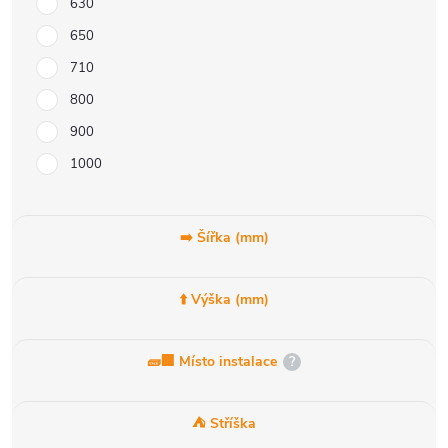
630
650
710
800
900
1000
➡️ Šířka (mm)
⬆️ Výška (mm)
🧱🏢 Místo instalace
?
⛺ Stříška