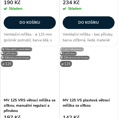
190 Kč
234 Kč
Skladem
Skladem
DO KOŠÍKU
DO KOŠÍKU
Ventilační mřížka - ⌀ 125 mm
Ventilační mřížka - bez příruby,
(průměr potrubí), barva bílá, s
barva stříbrná, šedá, materiál
pevnou žaluzií, do interiéru i
nerez, s pevnou žaluzií, do
⬇️⬆️ Manuálně uzavíratelná
☑️ I pro rekuperace
exteriéru, pletivo proti ptactvu /
interiéru i exteriéru, elegantní
◼️ S přírubou
◼️ S přírubou
hlodacům (cca. 10 x 10 mm),
design, síť proti hmyzu,
🐝 Zábrana proti hmyzu
🐝 Zábrana proti hmyzu
jednoduchá instalace,...
ptactvu, hlodavcům,...
⌀ 125
⌀ 125
MV 125 VRS větrací mřížka se
MV 125 VS plastová větrací
síťkou, manuální regulací a
mřížka se síťkou
přírubou
197 Kč
142 Kč