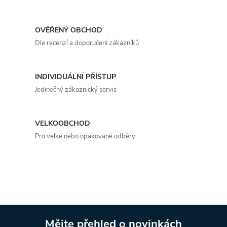
c
o
í
v
OVĚŘENÝ OBCHOD
á
p
Dle recenzí a doporučení zákazníků
n
r
í
INDIVIDUÁLNÍ PŘÍSTUP
v
Jedinečný zákaznický servis
k
y
VELKOOBCHOD
Pro velké nebo opakované odběry
v
ý
p
i
Mějte přehled o novinkách