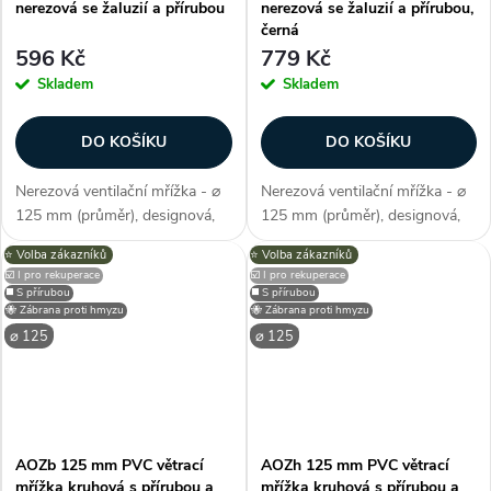
nerezová se žaluzií a přírubou
nerezová se žaluzií a přírubou,
černá
596 Kč
779 Kč
Skladem
Skladem
DO KOŠÍKU
DO KOŠÍKU
Nerezová ventilační mřížka - ⌀
Nerezová ventilační mřížka - ⌀
125 mm (průměr), designová,
125 mm (průměr), designová,
materiál nerez (kov), příruba,
materiál nerez (kov), barva
⭐️ Volba zákazníků
⭐️ Volba zákazníků
samotížné/pohyblivé/protidešťové/gravitační
černá/antracit, příruba,
☑️ I pro rekuperace
☑️ I pro rekuperace
lamely, otvory pro snadnou
samotížné/pohyblivé/protidešťové/
◼️ S přírubou
◼️ S přírubou
instalaci,...
lamely, otvory pro...
🐝 Zábrana proti hmyzu
🐝 Zábrana proti hmyzu
⌀ 125
⌀ 125
AOZb 125 mm PVC větrací
AOZh 125 mm PVC větrací
mřížka kruhová s přírubou a
mřížka kruhová s přírubou a