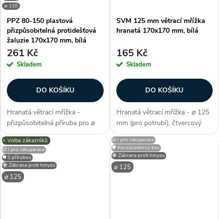
⌀ 110
PPZ 80-150 plastová
SVM 125 mm větrací mřížka
přizpůsobitelná protidešťová
hranatá 170x170 mm, bílá
žaluzie 170x170 mm, bílá
261 Kč
165 Kč
Skladem
Skladem
DO KOŠÍKU
DO KOŠÍKU
Hranatá větrací mřížka -
Hranatá větrací mřížka - ⌀ 125
přizpůsobitelná příruba pro ⌀
mm (pro potrubí), čtvercový
80-150 mm (pro potrubí),
tvar konstrukce, barva bílá, s
☑️ I pro rekuperace
⭐️ Volba zákazníků
čtvercový tvar konstrukce,
mírně nakloněnými lamelami,
🛡️ Korozivzdorný kov
☑️ I pro rekuperace
barva bílá, s mírně nakloněnými
vnější rozměr 170x170 mm,
🐝 Zábrana proti hmyzu
◼️ S přírubou
lamelami, zábrana proti hmyzu /
použitelné na (fasády domů,...
🐝 Zábrana proti hmyzu
⌀ 125
jemná...
⌀ 125