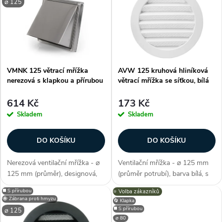
Nejprodávanější
⌀ 125
e
ý
Abecedně
n
p
í
i
VMNK 125 větrací mřížka
AVW 125 kruhová hliníková
nerezová s klapkou a přírubou
větrací mřížka se síťkou, bílá
p
s
614 Kč
173 Kč
r
p
Skladem
Skladem
o
r
DO KOŠÍKU
DO KOŠÍKU
d
o
Nerezová ventilační mřížka - ⌀
Ventilační mřížka - ⌀ 125 mm
125 mm (průměr), designová,
(průměr potrubí), barva bílá, s
u
materiál nerez (kov), příruba,
pevnou žaluzií, do interiéru i
d
◼️ S přírubou
⭐️ Volba zákazníků
protidešťový panel (ochrana
exteriéru, síťka proti hmyzu /
🐝 Zábrana proti hmyzu
🔄 Klapka
vzduchovodu před vniknutím
ptactvu / hlodacům (jemná,
k
◼️ S přírubou
u
⌀ 125
vody), gumové těsnění, otvory...
malé rozpětí), jednoduchá...
⌀ 80