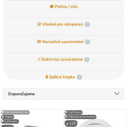
🔲 Pletivo / síto
☑️ Vhodné pro rekuperaci
?
🤲 Manuálně uzavíratelné
?
⚡ Elektricky uzavíratelné
?
🔒 Zpětná klapka
?
Ř
Doporučujeme
a
Nejlevnější
🛡️ Korozivzdorný kov
◼️ S přírubou
Nejdražší
🔄 Klapka
🐝 Zábrana proti hmyzu
z
V
◼️ S přírubou
⌀ 125