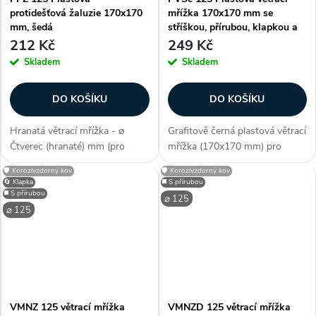
protidešťová žaluzie 170x170
mřížka 170x170 mm se
mm, šedá
stříškou, přírubou, klapkou a
nástavcem, grafit černá
212 Kč
249 Kč
Skladem
Skladem
DO KOŠÍKU
DO KOŠÍKU
Hranatá větrací mřížka - ⌀
Grafitově černá plastová větrací
Čtverec (hranaté) mm (pro
mřížka (170x170 mm) pro
potrubí), čtvercový tvar
vzduchotechnické i KG potrubí
🛡️ Korozivzdorný kov
🛡️ Korozivzdorný kov
konstrukce, barva , s
125 mm se stříškou a zpětnou
🔄 Klapka
◼️ S přírubou
protidešťovými lamelami, vnější
klapkou. Průměr příruby 121
◼️ S přírubou
⌀ 125
rozměr 170x170 mm,
mm (s nástavcem), 118 mm
⌀ 125
použitelné na (fasády...
(bez...
VMNZ 125 větrací mřížka
VMNZD 125 větrací mřížka