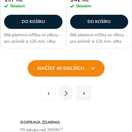
Skladem
Skladem
DO KOŠÍKU
DO KOŠÍKU
Bílá plastová mřížka se síťkou -
Bílá plastová mřížka se síťkou -
pro průměr ⌀ 125 mm, síťka
pro průměr ⌀ 125 mm, síťka
proti hmyzu, s přírubou, pevné
proti hmyzu, s přírubou,
manuálně sklopitelné žaluzie,
elegantní minimalistické
pro vnitřní i vnější montáž,
zpracovní, snadná instalace,
O
ovládání pomocí páčky /...
pro vnitřní i vnější montáž,
NAČÍST 40 DALŠÍCH
rozměry...
v
l
S
1
3
t
á
r
d
á
a
n
DOPRAVA ZDARMA
k
Při nákupu nad 3000Kč *