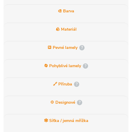
🎨 Barva
🪨 Materiál
🔳 Pevné lamely
?
🔄 Pohyblivé lamely
?
🔗 Příruba
?
💠 Designové
?
🕸️ Síťka / jemná mřížka