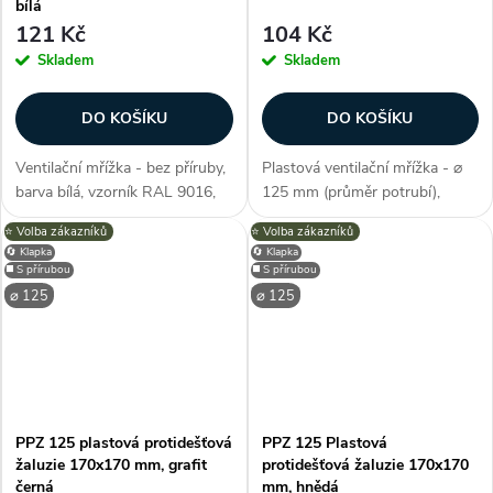
bílá
121 Kč
104 Kč
Skladem
Skladem
DO KOŠÍKU
DO KOŠÍKU
Ventilační mřížka - bez příruby,
Plastová ventilační mřížka - ⌀
barva bílá, vzorník RAL 9016,
125 mm (průměr potrubí),
materiál pozink. ocel, s
materiál ABS plast, barva bílá,
⭐️ Volba zákazníků
⭐️ Volba zákazníků
odolným lakováním, s pevnou
plně regulovatelný průtok, pro
🔄 Klapka
🔄 Klapka
žaluzií, do interiéru i exteriéru,
nástěnnou i stropní montáž,
◼️ S přírubou
◼️ S přírubou
elegantní design, síť...
kruhová příruba, rozměry 160
⌀ 125
⌀ 125
×...
PPZ 125 plastová protidešťová
PPZ 125 Plastová
žaluzie 170x170 mm, grafit
protidešťová žaluzie 170x170
černá
mm, hnědá