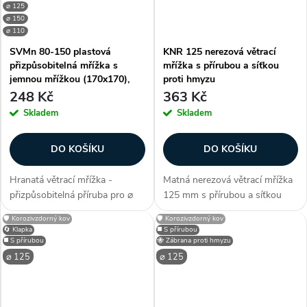
⌀ 125
⌀ 150
⌀ 110
SVMn 80-150 plastová
KNR 125 nerezová větrací
přizpůsobitelná mřížka s
mřížka s přírubou a síťkou
jemnou mřížkou (170x170),
proti hmyzu
bílá
248 Kč
363 Kč
Skladem
Skladem
DO KOŠÍKU
DO KOŠÍKU
Hranatá větrací mřížka -
Matná nerezová větrací mřížka
přizpůsobitelná příruba pro ⌀
125 mm s přírubou a síťkou
80-150 mm (pro potrubí),
proti hmyzu je vhodná pro
🛡️ Korozivzdorný kov
🛡️ Korozivzdorný kov
čtvercový tvar konstrukce,
větrání. Má pevné horizontální
🔄 Klapka
◼️ S přírubou
barva bílá, s mírně nakloněnými
žaluzie/lamely s daným
◼️ S přírubou
🐝 Zábrana proti hmyzu
lamelami, zábrana proti hmyzu /
sklonem. Zákazníci často
⌀ 125
⌀ 125
jemná...
dokupují...