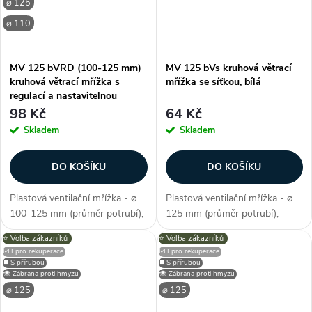
⌀ 125
⌀ 110
MV 125 bVRD (100-125 mm)
MV 125 bVs kruhová větrací
kruhová větrací mřížka s
mřížka se síťkou, bílá
regulací a nastavitelnou
přírubou, bílá
98 Kč
64 Kč
Skladem
Skladem
DO KOŠÍKU
DO KOŠÍKU
Plastová ventilační mřížka - ⌀
Plastová ventilační mřížka - ⌀
100-125 mm (průměr potrubí),
125 mm (průměr potrubí),
materiál ABS plast, barva bílá,
materiál ABS plast, síťka proti
⭐️ Volba zákazníků
⭐️ Volba zákazníků
plně regulovatelný průtok,
hmyzu, barva bílá, s perforací
☑️ I pro rekuperace
☑️ I pro rekuperace
ideální i pro nestandardizované
pro uchycení vruty, pro
◼️ S přírubou
◼️ S přírubou
průměry, nastavitelný...
nástěnnou i stropní montáž,
🐝 Zábrana proti hmyzu
🐝 Zábrana proti hmyzu
snadná...
⌀ 125
⌀ 125