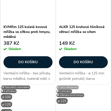
KVMRm 125 kulatá kovová
ALKR 125 kruhová hliníková
mřížka se síťkou proti hmyzu,
větrací mřížka se sítem
měděná
387 Kč
149 Kč
Skladem
Skladem
DO KOŠÍKU
DO KOŠÍKU
Ventilační mřížka - bez příruby,
Ventilační mřížka - ⌀ 125 mm
barva měděná, materiál měď, s
(průměr potrubí), barva
pevnou žaluzií, do interiéru i
stříbrná/šedá, s pevnou žaluzií,
⬇️⬆️ Manuálně uzavíratelná
☑️ I pro rekuperace
exteriéru, elegantní design, síť
do interiéru i exteriéru, pletivo
◼️ S přírubou
◼️ S přírubou
proti hmyzu, ptactvu,
proti ptactvu / hlodacům (cca.
🐝 Zábrana proti hmyzu
⌀ 100
hlodavcům, jednoduchá...
10 x 10 mm), jednoduchá...
⌀ 125
⌀ 120