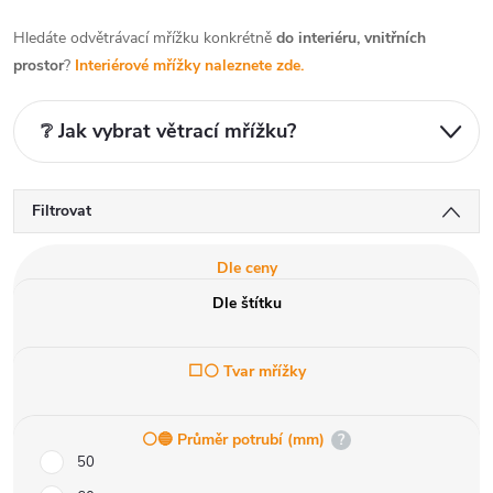
Hledáte odvětrávací mřížku konkrétně
do interiéru, vnitřních
prostor
?
Interiérové mřížky naleznete zde.
❔ Jak vybrat větrací mřížku?
Filtrovat
Dle ceny
Dle štítku
⬜⚪ Tvar mřížky
⚪️🔵 Průměr potrubí (mm)
?
50