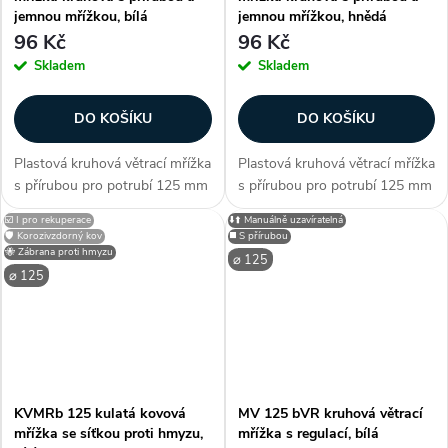
jemnou mřížkou, bílá
jemnou mřížkou, hnědá
96 Kč
96 Kč
Skladem
Skladem
DO KOŠÍKU
DO KOŠÍKU
Plastová kruhová větrací mřížka
Plastová kruhová větrací mřížka
s přírubou pro potrubí 125 mm
s přírubou pro potrubí 125 mm
a jemnou mřížkou, bílá, je
a jemnou mřížkou, hnědá, je
☑️ I pro rekuperace
⬇️⬆️ Manuálně uzavíratelná
funkční řešení pro vnitřní i
funkční řešení pro vnitřní i
🛡️ Korozivzdorný kov
◼️ S přírubou
vnější ventilační systémy. S
vnější ventilační systémy. S
🐝 Zábrana proti hmyzu
⌀ 125
jemnou mřížkou proti hmyzu
jemnou mřížkou proti hmyzu
⌀ 125
a...
a...
KVMRb 125 kulatá kovová
MV 125 bVR kruhová větrací
mřížka se síťkou proti hmyzu,
mřížka s regulací, bílá