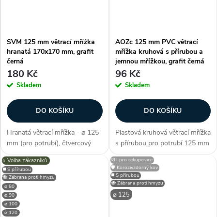
SVM 125 mm větrací mřížka
AOZc 125 mm PVC větrací
hranatá 170x170 mm, grafit
mřížka kruhová s přírubou a
černá
jemnou mřížkou, grafit černá
180 Kč
96 Kč
Skladem
Skladem
DO KOŠÍKU
DO KOŠÍKU
Hranatá větrací mřížka - ⌀ 125
Plastová kruhová větrací mřížka
mm (pro potrubí), čtvercový
s přírubou pro potrubí 125 mm
tvar konstrukce, barva
a jemnou mřížkou, grafitově
☑️ I pro rekuperace
⭐️ Volba zákazníků
černá;grafit, s mírně
černá, je funkční řešení pro
🛡️ Korozivzdorný kov
◼️ S přírubou
nakloněnými lamelami, vnější
vnitřní i vnější ventilační
◼️ S přírubou
🐝 Zábrana proti hmyzu
🐝 Zábrana proti hmyzu
rozměr 170x170 mm,
systémy. S jemnou mřížkou...
⌀ 80
⌀ 125
⌀ 90
použitelné na (fasády...
⌀ 100
⌀ 120