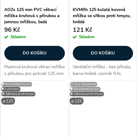
AOZs 125 mm PVC větrací
KVMRh 125 kulatá kovová
mřížka kruhová s přírubou a
mřížka se síťkou proti hmyzu,
jemnou mřížkou, šedá
hnědá
96 Kč
121 Kč
Skladem
Skladem
DO KOŠÍKU
DO KOŠÍKU
Plastová kruhová větrací mřížka
Ventilační mřížka - bez příruby,
s přírubou pro potrubí 125 mm
barva hnědá, vzorník RAL
a jemnou mřížkou, šedá, je
8016, materiál pozink. ocel, s
🛡️ Korozivzdorný kov
☑️ I pro rekuperace
funkční řešení pro vnitřní i
odolným lakováním, s pevnou
◼️ S přírubou
🛡️ Korozivzdorný kov
vnější ventilační systémy. S
žaluzií, do interiéru i exteriéru,
🐝 Zábrana proti hmyzu
🐝 Zábrana proti hmyzu
jemnou mřížkou proti hmyzu
elegantní design, síť...
⌀ 125
⌀ 125
a...