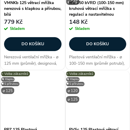
⌀ 140
VMNKb 125 větrací mřížka
MV 150 bVRD (100-150 mm)
nerezová s klapkou a přírubou,
kruhová větrací mřížka s
bílá
regulací a nastavitelnou
přírubou, bílá
779 Kč
148 Kč
Skladem
Skladem
DO KOŠÍKU
DO KOŠÍKU
Nerezová ventilační mřížka - ⌀
Plastová ventilační mřížka - ⌀
125 mm (průměr), designová,
100-150 mm (průměr potrubí),
materiál nerez (kov), barva bílá,
materiál ABS plast, barva bílá,
⭐️ Volba zákazníků
⭐️ Volba zákazníků
příruba, protidešťový panel
plně regulovatelný průtok,
🔄 Klapka
🔄 Klapka
(ochrana vzduchovodu před
ideální i pro nestandardizované
◼️ S přírubou
◼️ S přírubou
vniknutím vody), gumové...
průměry, nastavitelný...
⌀ 125
⌀ 120
⌀ 125
PPZ 125 Plastová
PVSc 125 Plastová větrací