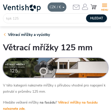
Přejít
NÁKUPNÍ
CZK / €
KOŠÍK
na
obsah
HLEDAT
Větrací mřížky a vyústky
Větrací mřížky 125 mm
V této kategorii naleznete mřížky s přírubou vhodné pro napojení k
potrubí o průměru 125 mm.
Hledáte veškeré mřížky
na fasádu
?
Větrací mřížky na fasádu
naleznete zde.