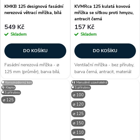
KMKB 125 designová fasádní
KVMRca 125 kulatá kovová
nerezová větrací mřížka, bílá
mřížka se síťkou proti hmyzu,
antracit černá
549 Kč
157 Kč
Skladem
Skladem
DO KOŠÍKU
DO KOŠÍKU
Fasádní nerezová mřížka - ⌀
Ventilační mřížka - bez příruby,
125 mm (průměr), barva bílá,
barva černá, antracit, materiál
materiál kov, nerez
pozink. ocel, s odolným
🛡️ Korozivzdorný kov
⬇️⬆️ Manuálně uzavíratelná
(korozivzdorný), kvalitní
lakováním, s pevnou žaluzií, do
🔄 Klapka
◼️ S přírubou
provedení konstrukce, snadná
interiéru i exteriéru, elegantní
◼️ S přírubou
⌀ 100
instalace, moderní design, se
design, síť proti...
⌀ 125
⌀ 120
zábranou proti...
⌀ 125
⌀ 150
⌀ 110