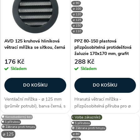
⌀ 90
t
k
⌀ 100
⌀ 120
⌀ 125
ů
t
⌀ 150
⌀ 110
ů
AVD 125 kruhová hliníková
PPZ 80-150 plastová
větrací mřížka se síťkou, černá
přizpůsobitelná protidešťová
žaluzie 170x170 mm, grafit
černá
176 Kč
288 Kč
Skladem
Skladem
DO KOŠÍKU
DO KOŠÍKU
Ventilační mřížka - ⌀ 125 mm
Hranatá větrací mřížka -
(průměr potrubí), barva černá, s
přizpůsobitelná příruba pro ⌀
pevnou žaluzií, do interiéru i
80-150 mm (pro potrubí),
🛡️ Korozivzdorný kov
⭐️ Volba zákazníků
exteriéru, síťka proti hmyzu /
čtvercový tvar konstrukce,
◼️ S přírubou
◼️ S přírubou
ptactvu / hlodacům (jemná,
barva černá;grafit, s mírně
🐝 Zábrana proti hmyzu
🐝 Zábrana proti hmyzu
malé rozpětí), jednoduchá...
nakloněnými lamelami, zábrana
⌀ 125
⌀ 80
⌀ 90