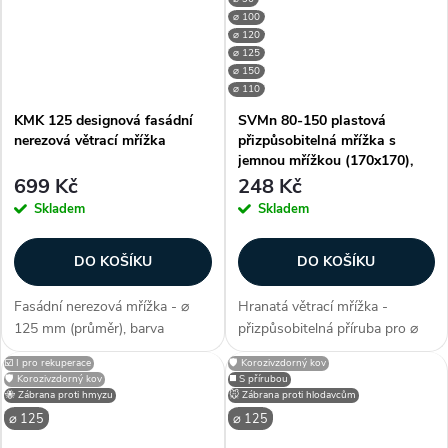
proti hmyzu...
⌀ 100
⌀ 120
⌀ 125
⌀ 150
⌀ 110
KMK 125 designová fasádní
SVMn 80-150 plastová
nerezová větrací mřížka
přizpůsobitelná mřížka s
jemnou mřížkou (170x170),
grafit černá
699 Kč
248 Kč
Skladem
Skladem
DO KOŠÍKU
DO KOŠÍKU
Fasádní nerezová mřížka - ⌀
Hranatá větrací mřížka -
125 mm (průměr), barva
přizpůsobitelná příruba pro ⌀
stříbrná, nerezová, materiál kov,
80-150 mm (pro potrubí),
☑️ I pro rekuperace
🛡️ Korozivzdorný kov
nerez (korozivzdorný), kvalitní
čtvercový tvar konstrukce,
🛡️ Korozivzdorný kov
◼️ S přírubou
provedení konstrukce, snadná
barva černá;grafit, s mírně
🐝 Zábrana proti hmyzu
🐭 Zábrana proti hlodavcům
instalace, moderní design, se...
nakloněnými lamelami, zábrana
⌀ 125
⌀ 125
proti hmyzu...