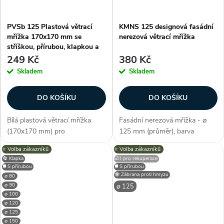
PVSb 125 Plastová větrací
KMNS 125 designová fasádní
mřížka 170x170 mm se
nerezová větrací mřížka
stříškou, přírubou, klapkou a
nástavcem, bílá
249 Kč
380 Kč
Skladem
Skladem
DO KOŠÍKU
DO KOŠÍKU
Bílá plastová větrací mřížka
Fasádní nerezová mřížka - ⌀
(170x170 mm) pro
125 mm (průměr), barva
vzduchotechnické i KG potrubí
stříbrná, nerezová, materiál kov,
⭐️ Volba zákazníků
⭐️ Volba zákazníků
125 mm se stříškou a zpětnou
nerez (korozivzdorný), kvalitní
🔄 Klapka
☑️ I pro rekuperace
klapkou. Průměr příruby 121
provedení konstrukce, snadná
◼️ S přírubou
◼️ S přírubou
mm (s nástavcem), 118 mm
instalace, moderní design, s...
🐝 Zábrana proti hmyzu
⌀ 80
⌀ 90
(bez nástavce)....
⌀ 125
⌀ 100
⌀ 120
⌀ 125
⌀ 150