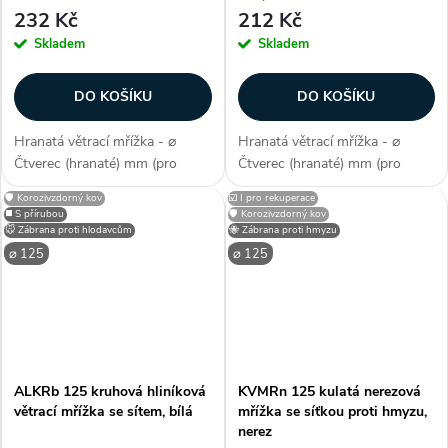
232 Kč
212 Kč
Skladem
Skladem
DO KOŠÍKU
DO KOŠÍKU
Hranatá větrací mřížka - ⌀
Hranatá větrací mřížka - ⌀
Čtverec (hranaté) mm (pro
Čtverec (hranaté) mm (pro
potrubí), čtvercový tvar
potrubí), čtvercový tvar
🛡️ Korozivzdorný kov
☑️ I pro rekuperace
konstrukce, barva , s
konstrukce, barva , s
◼️ S přírubou
🛡️ Korozivzdorný kov
protidešťovými lamelami, vnější
protidešťovými lamelami, vnější
🐭 Zábrana proti hlodavcům
🐝 Zábrana proti hmyzu
rozměr 170x170 mm,
rozměr 170x170 mm,
⌀ 125
⌀ 125
použitelné na (fasády...
použitelné na (fasády...
ALKRb 125 kruhová hliníková
KVMRn 125 kulatá nerezová
větrací mřížka se sítem, bílá
mřížka se síťkou proti hmyzu,
nerez