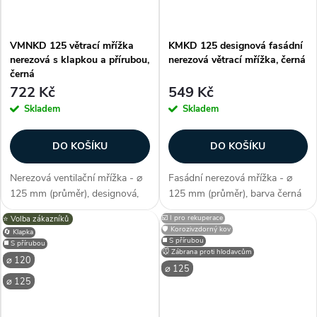
VMNKD 125 větrací mřížka
KMKD 125 designová fasádní
nerezová s klapkou a přírubou,
nerezová větrací mřížka, černá
černá
722 Kč
549 Kč
Skladem
Skladem
DO KOŠÍKU
DO KOŠÍKU
Nerezová ventilační mřížka - ⌀
Fasádní nerezová mřížka - ⌀
125 mm (průměr), designová,
125 mm (průměr), barva černá
materiál nerez (kov), barva
(jako RAL 7021), materiál kov,
☑️ I pro rekuperace
⭐️ Volba zákazníků
černá/antracit, příruba,
nerez (korozivzdorný), kvalitní
🛡️ Korozivzdorný kov
🔄 Klapka
protidešťový panel (ochrana
provedení konstrukce, snadná
◼️ S přírubou
◼️ S přírubou
🐭 Zábrana proti hlodavcům
vzduchovodu před vniknutím
instalace, moderní design,...
⌀ 120
⌀ 125
vody),...
⌀ 125