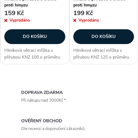
p
proti hmyzu
proti hmyzu
p
159 Kč
199 Kč
r
Vyprodáno
Vyprodáno
r
o
DO KOŠÍKU
DO KOŠÍKU
o
d
Hliníková větrací mřížka s
Hliníková větrací mřížka s
d
přírubou KNZ 100 o průměru
přírubou KNZ 125 o průměru
u
připojení 100 mm je vhodná
připojení 125 mm je vhodná
u
jako ukončovací
jako ukončovací
prvek vzduchotechniky...
prvek vzduchotechniky...
k
O
k
v
DOPRAVA ZDARMA
t
Při nákupu nad 3000Kč *
t
l
ů
á
ů
OVĚŘENÝ OBCHOD
d
Dle recenzí a doporučení zákazníků