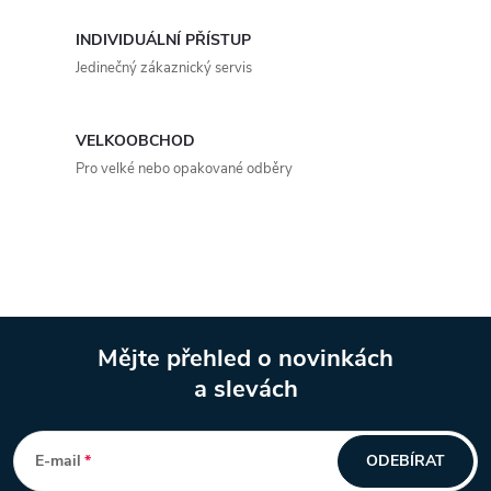
a
INDIVIDUÁLNÍ PŘÍSTUP
c
Jedinečný zákaznický servis
í
p
VELKOOBCHOD
Pro velké nebo opakované odběry
r
v
k
y
Mějte přehled o novinkách
v
a slevách
Z
ý
á
p
E-mail
ODEBÍRAT