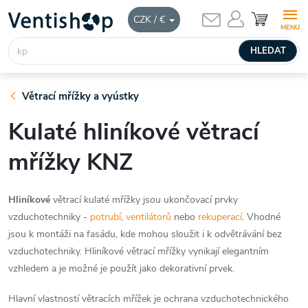
Přejít
NÁKUPNÍ
CZK / €
KOŠÍK
na
obsah
HLEDAT
Větrací mřížky a vyústky
Kulaté hliníkové větrací
mřížky KNZ
Hliníkové
větrací kulaté mřížky jsou ukončovací prvky
vzduchotechniky -
potrubí
,
ventilátorů
nebo
rekuperací
. Vhodné
jsou k montáži na fasádu, kde mohou sloužit i k odvětrávání bez
vzduchotechniky. Hliníkové větrací mřížky vynikají elegantním
vzhledem a je možné je použít jako dekorativní prvek.
Hlavní vlastností větracích mřížek je ochrana vzduchotechnického