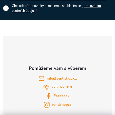
i
p
Chci odebírat novinky e-mailem a souhlasím se
zpracováním
s
osobních údajů
.
a
u
t
í
info
@
ventishop.cz
725 927 818
Facebook
ventishopcz