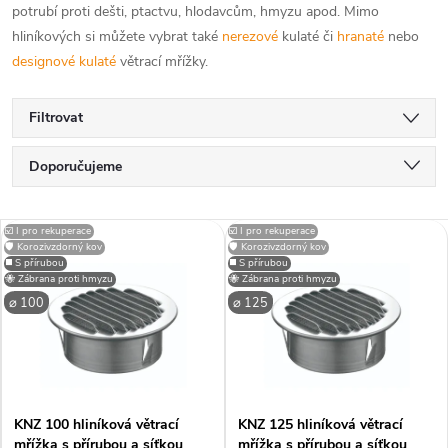
potrubí proti dešti, ptactvu, hlodavcům, hmyzu apod. Mimo
hliníkových si můžete vybrat také
nerezové
kulaté či
hranaté
nebo
designové kulaté
větrací mřížky.
Filtrovat
Ř
Doporučujeme
a
Nejlevnější
V
☑️ I pro rekuperace
☑️ I pro rekuperace
Nejdražší
🛡️ Korozivzdorný kov
🛡️ Korozivzdorný kov
z
◼️ S přírubou
◼️ S přírubou
ý
🐝 Zábrana proti hmyzu
🐝 Zábrana proti hmyzu
Nejprodávanější
e
⌀ 100
⌀ 125
p
Abecedně
n
i
í
KNZ 100 hliníková větrací
KNZ 125 hliníková větrací
s
mřížka s přírubou a síťkou
mřížka s přírubou a síťkou