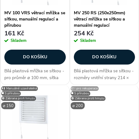
i
í
MV 100 VRS větrací mřížka se
MV 250 RS (250x250mm)
s
síťkou, manuální regulací a
větrací mřížka se síťkou a
p
přírubou
manuální regulací
p
161 Kč
254 Kč
r
Skladem
Skladem
r
o
DO KOŠÍKU
DO KOŠÍKU
o
d
Bílá plastová mřížka se síťkou -
Bílá plastová mřížka se síťkou -
d
pro průměr ⌀ 100 mm, síťka
rozměry vnitřní strany 214 ×
u
proti hmyzu, s přírubou, pevné
214 mm (Š × V), síťka proti
⬇️⬆️ Manuálně uzavíratelná
☑️ I pro rekuperace
u
manuálně sklopitelné žaluzie,
hmyzu, bez příruby, pevné
◼️ S přírubou
◼️ S přírubou
pro vnitřní i vnější montáž,
manuálně sklopitelné žaluzie,
🐝 Zábrana proti hmyzu
🐝 Zábrana proti hmyzu
k
ovládání pomocí páčky /...
pro vnitřní i vnější montáž,...
⌀ 150
⌀ 200
k
t
t
ů