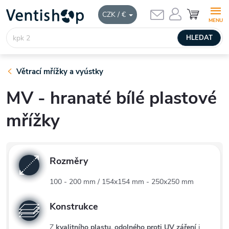
Přejít
NÁKUPNÍ
CZK / €
KOŠÍK
na
obsah
HLEDAT
Větrací mřížky a vyústky
MV - hranaté bílé plastové
mřížky
Rozměry
100 - 200 mm / 154x154 mm - 250x250 mm
Konstrukce
Z
kvalitního plastu, odolného proti UV záření
i