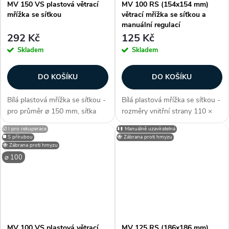
MV 150 VS plastová větrací
MV 100 RS (154x154 mm)
mřížka se síťkou
větrací mřížka se síťkou a
manuální regulací
292 Kč
125 Kč
Skladem
Skladem
DO KOŠÍKU
DO KOŠÍKU
Bílá plastová mřížka se síťkou -
Bílá plastová mřížka se síťkou -
pro průměr ⌀ 150 mm, síťka
rozměry vnitřní strany 110 ×
proti hmyzu, s přírubou,
110 mm (Š × V), síťka proti
☑️ I pro rekuperace
⬇️⬆️ Manuálně uzavíratelná
elegantní minimalistické
hmyzu, bez příruby, pevné
◼️ S přírubou
🐝 Zábrana proti hmyzu
zpracovní, snadná instalace,
manuálně sklopitelné žaluzie,
🐝 Zábrana proti hmyzu
pro vnitřní i vnější montáž,
pro vnitřní i vnější montáž,...
⌀ 100
rozměry...
MV 100 VS plastová větrací
MV 125 RS (186x186 mm)