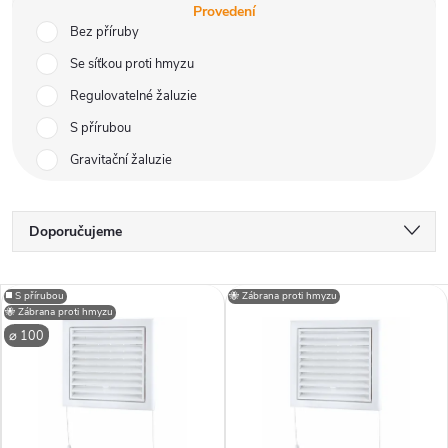
Provedení
Bez příruby
Se síťkou proti hmyzu
Regulovatelné žaluzie
S přírubou
Gravitační žaluzie
Ř
Doporučujeme
a
Nejlevnější
V
◼️ S přírubou
🐝 Zábrana proti hmyzu
Nejdražší
🐝 Zábrana proti hmyzu
z
⌀ 100
ý
Nejprodávanější
e
p
Abecedně
n