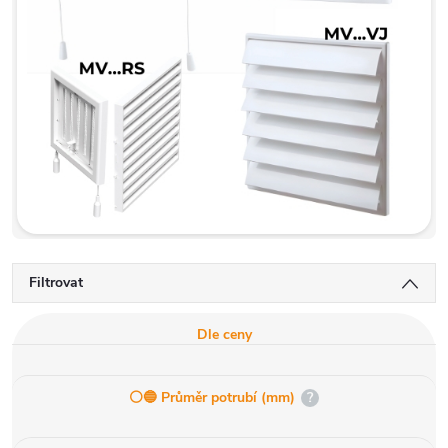
Filtrovat
Dle ceny
⚪️🔵 Průměr potrubí (mm)
?