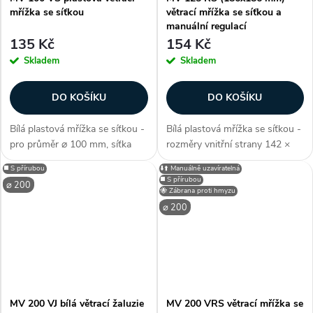
mřížka se síťkou
větrací mřížka se síťkou a
manuální regulací
135 Kč
154 Kč
Skladem
Skladem
DO KOŠÍKU
DO KOŠÍKU
Bílá plastová mřížka se síťkou -
Bílá plastová mřížka se síťkou -
pro průměr ⌀ 100 mm, síťka
rozměry vnitřní strany 142 ×
proti hmyzu, s přírubou,
142 mm (Š × V), síťka proti
◼️ S přírubou
⬇️⬆️ Manuálně uzavíratelná
elegantní minimalistické
hmyzu, bez příruby, pevné
◼️ S přírubou
⌀ 200
zpracovní, snadná instalace,
manuálně sklopitelné žaluzie,
🐝 Zábrana proti hmyzu
pro vnitřní i vnější montáž,
pro vnitřní i vnější montáž,...
⌀ 200
rozměry...
MV 200 VJ bílá větrací žaluzie
MV 200 VRS větrací mřížka se