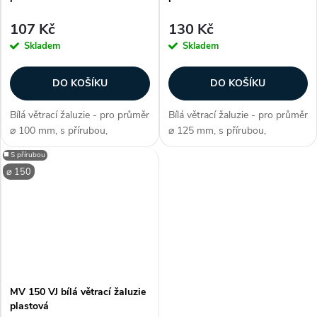
107 Kč
130 Kč
Skladem
Skladem
DO KOŠÍKU
DO KOŠÍKU
Bílá větrací žaluzie - pro průměr
Bílá větrací žaluzie - pro průměr
⌀ 100 mm, s přírubou,
⌀ 125 mm, s přírubou,
elegantní minimalistické
elegantní minimalistické
◼️ S přírubou
zpracovní, snadná instalace,
zpracovní, snadná instalace,
⌀ 150
odolná proti UV záření,
odolná proti UV záření,
špičková teplotní odolnost (-30
špičková teplotní odolnost (-30
až +70...
až +70...
MV 150 VJ bílá větrací žaluzie
plastová