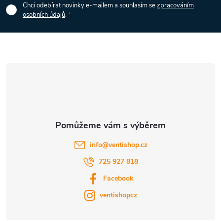
p
Chci odebírat novinky e-mailem a souhlasím se
zpracováním
s
osobních údajů
.
a
u
t
í
info
@
ventishop.cz
725 927 818
Facebook
ventishopcz