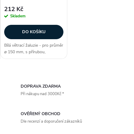
212 Kč
Skladem
DO KOŠÍKU
Bílá větrací žaluzie - pro průměr
⌀ 150 mm, s přírubou,
elegantní minimalistické
zpracovní, snadná instalace,
odolná proti UV záření,
O
špičková teplotní odolnost (-30
až +70...
v
DOPRAVA ZDARMA
Při nákupu nad 3000Kč *
l
á
OVĚŘENÝ OBCHOD
d
Dle recenzí a doporučení zákazníků