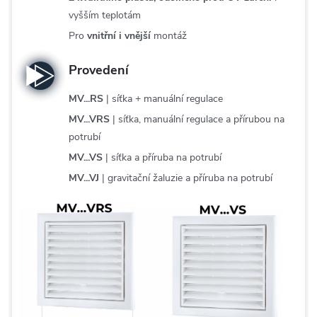
vyšším teplotám
Pro
vnitřní i vnější
montáž
Provedení
MV...RS
| síťka + manuální regulace
MV...VRS
| síťka, manuální regulace a přírubou na
potrubí
MV...VS
| síťka a příruba na potrubí
MV...VJ
| gravitační žaluzie a příruba na potrubí