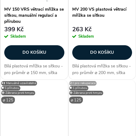
ů
MV 150 VRS větrací mřížka se
MV 200 VS plastová větrací
síťkou, manuální regulací a
mřížka se síťkou
přírubou
399 Kč
263 Kč
Skladem
Skladem
DO KOŠÍKU
DO KOŠÍKU
Bílá plastová mřížka se síťkou -
Bílá plastová mřížka se síťkou -
pro průměr ⌀ 150 mm, síťka
pro průměr ⌀ 200 mm, síťka
proti hmyzu, s přírubou, pevné
proti hmyzu, s přírubou,
⬇️⬆️ Manuálně uzavíratelná
☑️ I pro rekuperace
manuálně sklopitelné žaluzie,
elegantní minimalistické
◼️ S přírubou
◼️ S přírubou
pro vnitřní i vnější montáž,
zpracovní, snadná instalace,
🐝 Zábrana proti hmyzu
🐝 Zábrana proti hmyzu
ovládání pomocí páčky /...
pro vnitřní i vnější montáž,
⌀ 125
⌀ 125
rozměry...