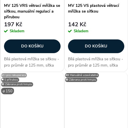
MV 125 VRS větrací mřížka se
MV 125 VS plastová větrací
síťkou, manuální regulací a
mřížka se síťkou
přírubou
197 Kč
142 Kč
Skladem
Skladem
DO KOŠÍKU
DO KOŠÍKU
Bílá plastová mřížka se síťkou -
Bílá plastová mřížka se síťkou -
pro průměr ⌀ 125 mm, síťka
pro průměr ⌀ 125 mm, síťka
proti hmyzu, s přírubou, pevné
proti hmyzu, s přírubou,
☑️ I pro rekuperace
⬇️⬆️ Manuálně uzavíratelná
manuálně sklopitelné žaluzie,
elegantní minimalistické
◼️ S přírubou
🐝 Zábrana proti hmyzu
pro vnitřní i vnější montáž,
zpracovní, snadná instalace,
🐝 Zábrana proti hmyzu
ovládání pomocí páčky /...
pro vnitřní i vnější montáž,
⌀ 150
rozměry...