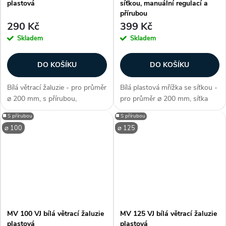
plastová
síťkou, manuální regulací a
přírubou
290 Kč
399 Kč
Skladem
Skladem
DO KOŠÍKU
DO KOŠÍKU
Bílá větrací žaluzie - pro průměr
Bílá plastová mřížka se síťkou -
⌀ 200 mm, s přírubou,
pro průměr ⌀ 200 mm, síťka
elegantní minimalistické
proti hmyzu, s přírubou, pevné
◼️ S přírubou
◼️ S přírubou
zpracovní, snadná instalace,
manuálně sklopitelné žaluzie,
⌀ 100
⌀ 125
odolná proti UV záření,
pro vnitřní i vnější montáž,
špičková teplotní odolnost (-30
ovládání pomocí páčky /...
až +70...
MV 100 VJ bílá větrací žaluzie
MV 125 VJ bílá větrací žaluzie
plastová
plastová