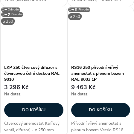
průměrem připojení 250 mm. S
(průměr), barva bílá (jako
⚪⬅️ Odvodní
⚪➡️🏠 Přívodní
neperforovaným čelním
RAL9003), vhodný do
⚪➡️🏠 Přívodní
⌀ 250
panelem je určen...
kazetových stropů, univerzální
⌀ 250
(pro přívod i odvod), materiál...
LKP 250 čtvercový difuzor s
RS16 250 přívodní vířivý
čtvercovou čelní deskou RAL
anemostat s plenum boxem
9010
RAL 9003 1P
3 296 Kč
9 463 Kč
Na dotaz
Na dotaz
DO KOŠÍKU
DO KOŠÍKU
Čtvercový anemostat (talířový
Přívodní vířivý anemostat s
ventil, difuzor) - ⌀ 250 mm
plenum boxem Versio RS16