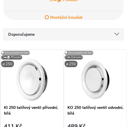
⭕ Montážní kroužek
Ř
Doporučujeme
a
Nejlevnější
V
🛡️ Korozivzdorný kov
🛡️ Korozivzdorný kov
Nejdražší
⚪➡️🏠 Přívodní
⚪⬅️ Odvodní
z
⌀ 250
⌀ 250
ý
Nejprodávanější
e
p
Abecedně
n
i
í
KI 250 talířový ventil přívodní,
KO 250 talířový ventil odvodní,
s
bílá
bílá
p
p
411 Kč
489 Kč