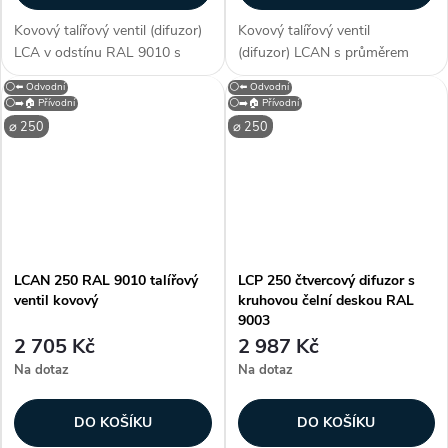
Kovový talířový ventil (difuzor)
Kovový talířový ventil
LCA v odstínu RAL 9010 s
(difuzor) LCAN s průměrem
průměrem připojení 250 mm. S
připojení 250 mm. S
⚪⬅️ Odvodní
⚪⬅️ Odvodní
neperforovaným čelním
neperforovaným čelním
⚪➡️🏠 Přívodní
⚪➡️🏠 Přívodní
panelem je určen pro přívod a
panelem je určen
⌀ 250
⌀ 250
odvod vzduchu. Kruhový...
pro přívod a odvod vzduchu....
LCAN 250 RAL 9010 talířový
LCP 250 čtvercový difuzor s
ventil kovový
kruhovou čelní deskou RAL
9003
2 705 Kč
2 987 Kč
Na dotaz
Na dotaz
DO KOŠÍKU
DO KOŠÍKU