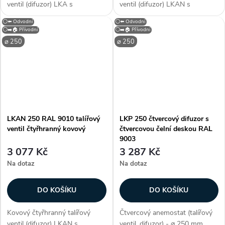
ventil (difuzor) LKA s
ventil (difuzor) LKAN s
průměrem připojení 250 mm. S
průměrem připojení 250 mm. S
⚪⬅️ Odvodní
⚪⬅️ Odvodní
neperforovaným čelním
neperforovaným čelním
⚪➡️🏠 Přívodní
⚪➡️🏠 Přívodní
panelem je určen pro přívod a
panelem je určen...
⌀ 250
⌀ 250
odvod vzduchu. Kruhový
difuzor LKA je vhodný...
LKAN 250 RAL 9010 talířový
LKP 250 čtvercový difuzor s
ventil čtyřhranný kovový
čtvercovou čelní deskou RAL
9003
3 077 Kč
3 287 Kč
Na dotaz
Na dotaz
DO KOŠÍKU
DO KOŠÍKU
Kovový čtyřhranný talířový
Čtvercový anemostat (talířový
ventil (difuzor) LKAN s
ventil, difuzor) - ⌀ 250 mm