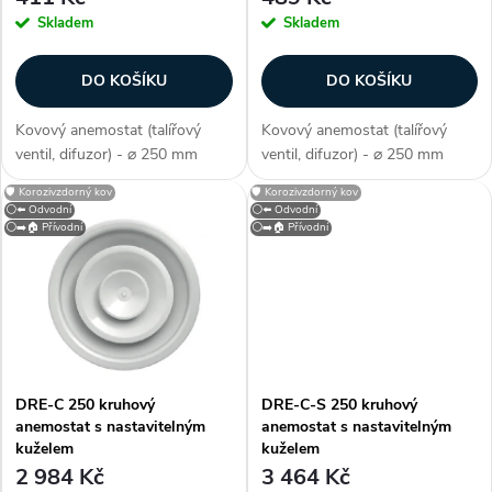
r
Skladem
Skladem
r
o
DO KOŠÍKU
DO KOŠÍKU
o
d
Kovový anemostat (talířový
Kovový anemostat (talířový
d
ventil, difuzor) - ⌀ 250 mm
ventil, difuzor) - ⌀ 250 mm
u
(průměr), barva bílá (jako RAL
(průměr), barva bílá (jako RAL
🛡️ Korozivzdorný kov
🛡️ Korozivzdorný kov
u
9016), přívodní, ocel potažená
9016), odvodní, ocel potažená
⚪⬅️ Odvodní
⚪⬅️ Odvodní
polymerem, na stěnu / strop,
polymerem, na stěnu / strop,
⚪➡️🏠 Přívodní
⚪➡️🏠 Přívodní
k
kruhový, regulace průtoku,...
kruhový, regulace průtoku,...
k
t
t
ů
ů
DRE-C 250 kruhový
DRE-C-S 250 kruhový
anemostat s nastavitelným
anemostat s nastavitelným
kuželem
kuželem
2 984 Kč
3 464 Kč