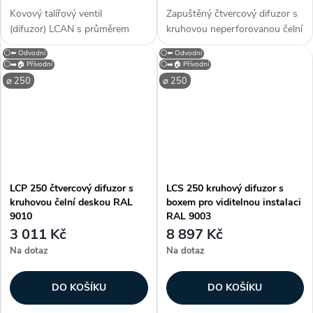
Kovový talířový ventil
Zapuštěný čtvercový difuzor s
(difuzor) LCAN s průměrem
kruhovou neperforovanou čelní
připojení 250 mm. S
deskou LCP 250 pro instalaci
⚪⬅️ Odvodní
⚪⬅️ Odvodní
neperforovaným čelním
do stropních systémů a
⚪➡️🏠 Přívodní
⚪➡️🏠 Přívodní
panelem je určen
permanentních stropů. Difuzor
⌀ 250
⌀ 250
pro přívod a odvod vzduchu....
lze použít pro přívod i...
LCP 250 čtvercový difuzor s
LCS 250 kruhový difuzor s
kruhovou čelní deskou RAL
boxem pro viditelnou instalaci
9010
RAL 9003
3 011 Kč
8 897 Kč
Na dotaz
Na dotaz
DO KOŠÍKU
DO KOŠÍKU