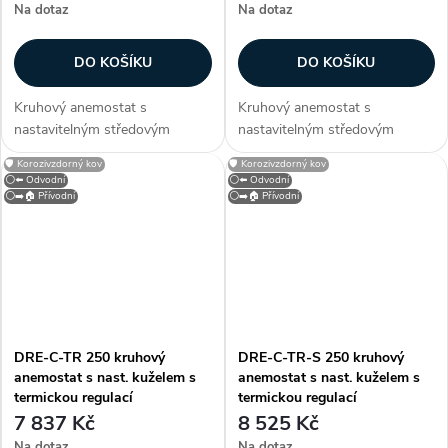
Na dotaz
Na dotaz
DO KOŠÍKU
DO KOŠÍKU
Kruhový anemostat s
Kruhový anemostat s
nastavitelným středovým
nastavitelným středovým
kuželem. Anemostat lze dodat
kuželem. Anemostat lze dodat
🛡️ Korozivzdorný kov
🛡️ Korozivzdorný kov
také v provedení se čtvercovou
také v provedení se čtvercovou
⚪⬅️ Odvodní
⚪⬅️ Odvodní
deskou určenou pro kazetové
deskou určenou pro kazetové
⚪➡️🏠 Přívodní
⚪➡️🏠 Přívodní
stropy (typ S). Konstrukce
stropy (typ S). Konstrukce
Anemostat je...
Anemostat je...
DRE-C-TR 250 kruhový
DRE-C-TR-S 250 kruhový
anemostat s nast. kuželem s
anemostat s nast. kuželem s
termickou regulací
termickou regulací
7 837 Kč
8 525 Kč
Na dotaz
Na dotaz