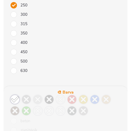
250
300
315
350
400
450
500
630
🎨 Barva
beton
zlatýhliník