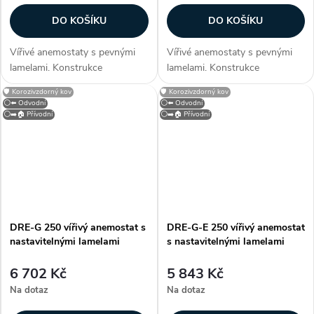
DO KOŠÍKU
DO KOŠÍKU
Vířivé anemostaty s pevnými
Vířivé anemostaty s pevnými
lamelami. Konstrukce
lamelami. Konstrukce
Anemostaty jsou vyrobeny z
Anemostaty jsou vyrobeny z
🛡️ Korozivzdorný kov
🛡️ Korozivzdorný kov
ocelového plechu opatřeného
ocelového plechu opatřeného
⚪⬅️ Odvodní
⚪⬅️ Odvodní
bílou vypalovací barvou (RAL
bílou vypalovací barvou (RAL
⚪➡️🏠 Přívodní
⚪➡️🏠 Přívodní
9010). Instalace Anemostaty
9010). Instalace Anemostaty
jsou určeny pro...
jsou určeny pro...
DRE-G 250 vířivý anemostat s
DRE-G-E 250 vířivý anemostat
nastavitelnými lamelami
s nastavitelnými lamelami
6 702 Kč
5 843 Kč
Na dotaz
Na dotaz