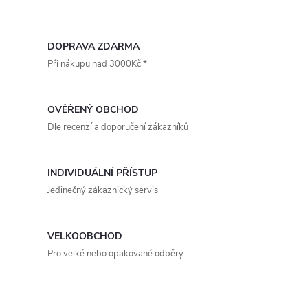
nastavitelnými lamelami ve
O
verzi pro přívod...
v
DOPRAVA ZDARMA
Při nákupu nad 3000Kč *
l
á
OVĚŘENÝ OBCHOD
d
Dle recenzí a doporučení zákazníků
a
INDIVIDUÁLNÍ PŘÍSTUP
c
Jedinečný zákaznický servis
í
p
VELKOOBCHOD
Pro velké nebo opakované odběry
r
v