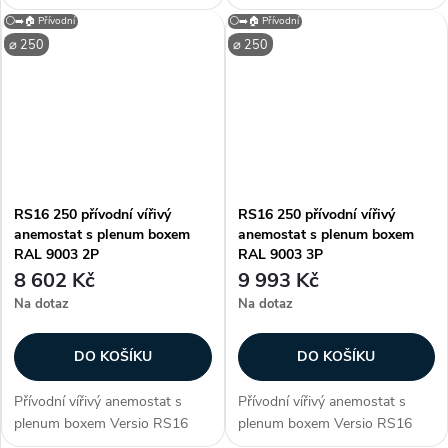
(průměr), barva bílá (jako
250 v barvě RAL 9003.
⚪➡️🏠 Přívodní
⚪➡️🏠 Přívodní
RAL9010), vhodný do
Čtvercový vířivý difuzor s
⌀ 250
⌀ 250
kazetových stropů, univerzální
nastavitelnými lamelami ve
(pro přívod i odvod), materiál...
verzi pro přívod...
RS16 250 přívodní vířivý
RS16 250 přívodní vířivý
anemostat s plenum boxem
anemostat s plenum boxem
RAL 9003 2P
RAL 9003 3P
8 602 Kč
9 993 Kč
Na dotaz
Na dotaz
DO KOŠÍKU
DO KOŠÍKU
Přívodní vířivý anemostat s
Přívodní vířivý anemostat s
plenum boxem Versio RS16
plenum boxem Versio RS16
250 v barvě RAL 9003.
250 v barvě RAL 9003.