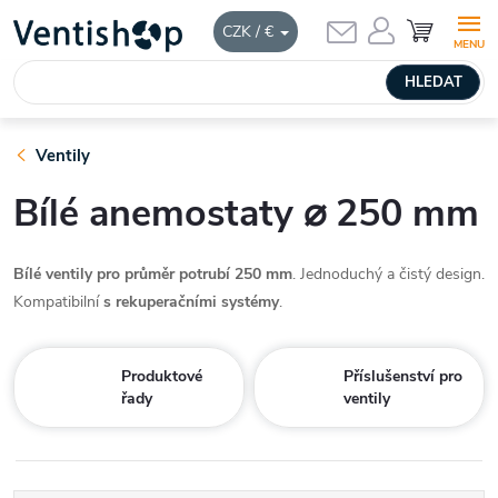
Přejít
NÁKUPNÍ
CZK / €
KOŠÍK
na
obsah
HLEDAT
Ventily
Bílé anemostaty ⌀ 250 mm
Bílé ventily pro průměr potrubí 250 mm
. Jednoduchý a čistý design.
Kompatibilní
s rekuperačními systémy
.
Produktové
Příslušenství pro
řady
ventily