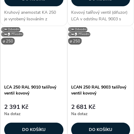
Kruhový anemostat KA 250
Kovový talířový ventil (difuzor)
je vyrobený lisováním z
LCA v odstínu RAL 9003 s
hliníkového plechu opatřený
průměrem připojení 250 mm. S
⚪⬅️ Odvodní
⚪⬅️ Odvodní
lakem bílé barvy (RAL 9016).
neperforovaným čelním
⚪➡️🏠 Přívodní
⚪➡️🏠 Přívodní
Součástí anemostatu
panelem je určen pro přívod a
⌀ 250
⌀ 250
je integrovaná plastová
odvod vzduchu. Kruhový...
regulační...
LCA 250 RAL 9010 talířový
LCAN 250 RAL 9003 talířový
ventil kovový
ventil kovový
2 391 Kč
2 681 Kč
Na dotaz
Na dotaz
DO KOŠÍKU
DO KOŠÍKU