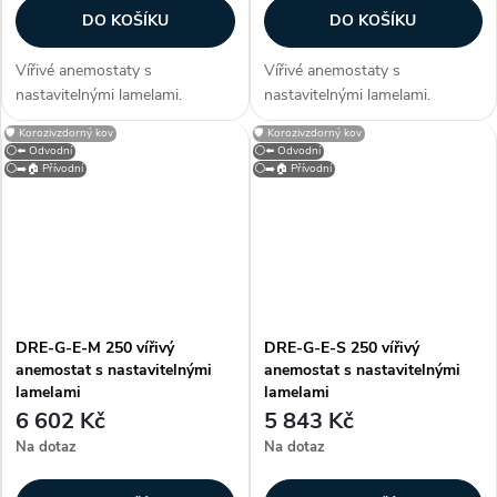
DO KOŠÍKU
DO KOŠÍKU
Vířivé anemostaty s
Vířivé anemostaty s
nastavitelnými lamelami.
nastavitelnými lamelami.
Konstrukce Anemostaty jsou
Konstrukce Anemostaty jsou
🛡️ Korozivzdorný kov
🛡️ Korozivzdorný kov
vyrobeny z hliníku, lamely z
vyrobeny z hliníku, lamely z
⚪⬅️ Odvodní
⚪⬅️ Odvodní
ocelového plechu. Anemostat
ocelového plechu. Anemostat
⚪➡️🏠 Přívodní
⚪➡️🏠 Přívodní
je opatřen bílou vypalovací
je opatřen bílou vypalovací
barvou (RAL 9010)....
barvou (RAL 9010)....
DRE-G-E-M 250 vířivý
DRE-G-E-S 250 vířivý
anemostat s nastavitelnými
anemostat s nastavitelnými
lamelami
lamelami
6 602 Kč
5 843 Kč
Na dotaz
Na dotaz