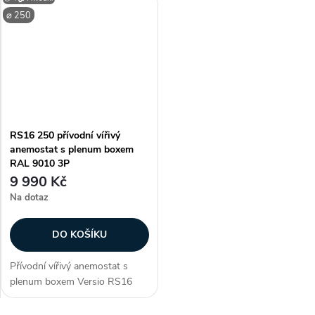
Čtvercový vířivý difuzor s
Čtvercový vířivý difuzor s
⌀ 250
nastavitelnými lamelami ve
nastavitelnými lamelami ve
verzi pro přívod...
verzi pro přívod...
RS16 250 přívodní vířivý
anemostat s plenum boxem
RAL 9010 3P
9 990 Kč
Na dotaz
DO KOŠÍKU
Přívodní vířivý anemostat s
plenum boxem Versio RS16
250 v barvě RAL 9010.
Čtvercový vířivý difuzor s