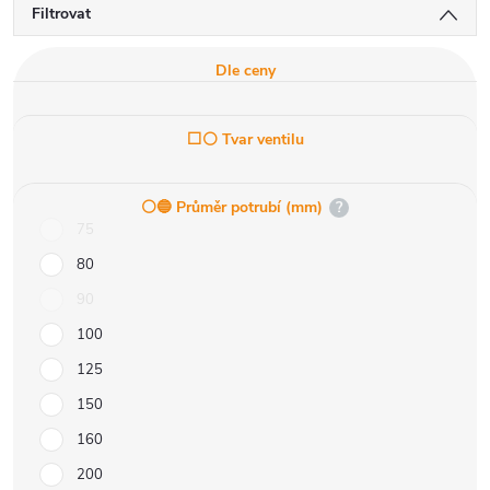
Filtrovat
Dle ceny
⬜⚪ Tvar ventilu
⚪️🔵 Průměr potrubí (mm)
?
75
80
90
100
125
150
160
200