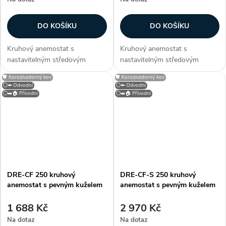
DO KOŠÍKU
DO KOŠÍKU
Kruhový anemostat s
Kruhový anemostat s
nastavitelným středovým
nastavitelným středovým
kuželem. Anemostat lze dodat
kuželem. Anemostat lze dodat
🛡️ Korozivzdorný kov
🛡️ Korozivzdorný kov
také v provedení se čtvercovou
také v provedení se čtvercovou
⚪⬅️ Odvodní
⚪⬅️ Odvodní
deskou určenou pro kazetové
deskou určenou pro kazetové
⚪➡️🏠 Přívodní
⚪➡️🏠 Přívodní
stropy (typ S). Konstrukce
stropy (typ S). Konstrukce
Anemostat je...
Anemostat je...
DRE-CF 250 kruhový
DRE-CF-S 250 kruhový
anemostat s pevným kuželem
anemostat s pevným kuželem
1 688 Kč
2 970 Kč
Na dotaz
Na dotaz