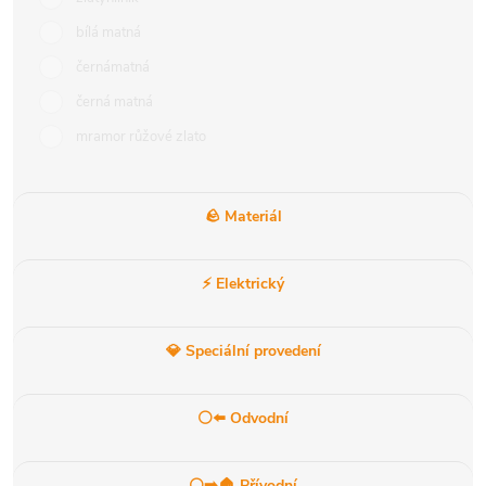
bílá matná
černámatná
černá matná
mramor růžové zlato
🪨 Materiál
⚡ Elektrický
💎 Speciální provedení
⚪⬅️ Odvodní
⚪➡️🏠 Přívodní