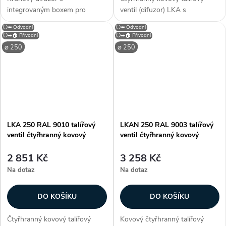
integrovaným boxem pro
ventil (difuzor) LKA s
viditelnou instalaci LCS 250.
průměrem připojení 250 mm. S
⚪⬅️ Odvodní
⚪⬅️ Odvodní
Difuzor je vybaven
neperforovaným čelním
⚪➡️🏠 Přívodní
⚪➡️🏠 Přívodní
neperforovanou čelní deskou a
panelem je určen pro přívod a
⌀ 250
⌀ 250
lze jej použít pro přívod i odvod
odvod vzduchu. Kruhový
vzduchu. Součástí...
difuzor LKA je vhodný...
LKA 250 RAL 9010 talířový
LKAN 250 RAL 9003 talířový
ventil čtyřhranný kovový
ventil čtyřhranný kovový
2 851 Kč
3 258 Kč
Na dotaz
Na dotaz
DO KOŠÍKU
DO KOŠÍKU
Čtyřhranný kovový talířový
Kovový čtyřhranný talířový