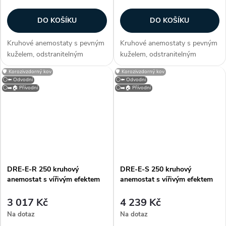
DO KOŠÍKU
DO KOŠÍKU
Kruhové anemostaty s pevným
Kruhové anemostaty s pevným
kuželem, odstranitelným
kuželem, odstranitelným
středovým elementem a se
středovým elementem a se
🛡️ Korozivzdorný kov
🛡️ Korozivzdorný kov
zpětnou klapkou. Konstrukce
zpětnou klapkou. Konstrukce
⚪⬅️ Odvodní
⚪⬅️ Odvodní
Anemostaty jsou vyrobeny z
Anemostaty jsou vyrobeny z
⚪➡️🏠 Přívodní
⚪➡️🏠 Přívodní
hliníku opatřeného bílou
hliníku opatřeného bílou
vypalovací barvou...
vypalovací barvou...
DRE-E-R 250 kruhový
DRE-E-S 250 kruhový
anemostat s vířivým efektem
anemostat s vířivým efektem
3 017 Kč
4 239 Kč
Na dotaz
Na dotaz