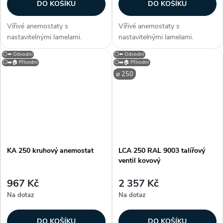
DO KOŠÍKU
DO KOŠÍKU
Vířivé anemostaty s
Vířivé anemostaty s
nastavitelnými lamelami.
nastavitelnými lamelami.
Konstrukce Anemostaty jsou
Konstrukce Anemostaty jsou
⚪⬅️ Odvodní
⚪⬅️ Odvodní
vyrobeny z hliníku, lamely z
vyrobeny z hliníku, lamely z
⚪➡️🏠 Přívodní
⚪➡️🏠 Přívodní
ocelového plechu. Anemostat
ocelového plechu. Anemostat
⌀ 250
je opatřen bílou vypalovací
je opatřen bílou vypalovací
barvou (RAL 9010)....
barvou (RAL 9010)....
KA 250 kruhový anemostat
LCA 250 RAL 9003 talířový
ventil kovový
967 Kč
2 357 Kč
Na dotaz
Na dotaz
DO KOŠÍKU
DO KOŠÍKU