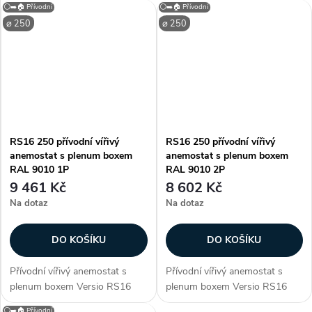
⚪➡️🏠 Přívodní
⚪➡️🏠 Přívodní
Čtvercový vířivý difuzor s
Čtvercový vířivý difuzor s
⌀ 250
⌀ 250
nastavitelnými lamelami ve
nastavitelnými lamelami ve
verzi pro přívod...
verzi pro přívod...
RS16 250 přívodní vířivý
RS16 250 přívodní vířivý
anemostat s plenum boxem
anemostat s plenum boxem
RAL 9010 1P
RAL 9010 2P
9 461 Kč
8 602 Kč
Na dotaz
Na dotaz
DO KOŠÍKU
DO KOŠÍKU
Přívodní vířivý anemostat s
Přívodní vířivý anemostat s
plenum boxem Versio RS16
plenum boxem Versio RS16
250 v barvě RAL 9010.
250 v barvě RAL 9010.
⚪➡️🏠 Přívodní