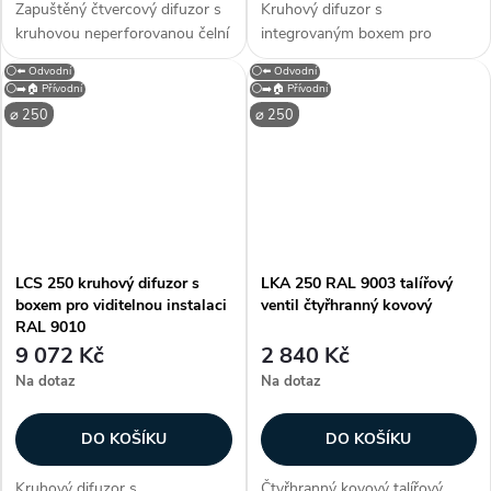
Zapuštěný čtvercový difuzor s
Kruhový difuzor s
kruhovou neperforovanou čelní
integrovaným boxem pro
deskou LCP 250 pro instalaci
viditelnou instalaci LCS 250.
⚪⬅️ Odvodní
⚪⬅️ Odvodní
do stropních systémů a
Difuzor je vybaven
⚪➡️🏠 Přívodní
⚪➡️🏠 Přívodní
permanentních stropů. Difuzor
neperforovanou čelní deskou a
⌀ 250
⌀ 250
lze použít pro přívod i...
lze jej použít pro přívod i odvod
vzduchu. Součástí...
LCS 250 kruhový difuzor s
LKA 250 RAL 9003 talířový
boxem pro viditelnou instalaci
ventil čtyřhranný kovový
RAL 9010
9 072 Kč
2 840 Kč
Na dotaz
Na dotaz
DO KOŠÍKU
DO KOŠÍKU
Kruhový difuzor s
Čtyřhranný kovový talířový