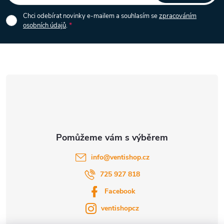
i
p
Chci odebírat novinky e-mailem a souhlasím se
zpracováním
s
osobních údajů
.
a
u
t
í
info
@
ventishop.cz
725 927 818
Facebook
ventishopcz