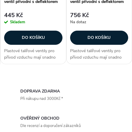
ventil přívodní s deflektorem
ventil přívodní s deflektorem
445 Kč
756 Kč
Skladem
Na dotaz
DO KOŠÍKU
DO KOŠÍKU
Plastové talířové ventily pro
Plastové talířové ventily pro
přívod vzduchu mají snadno
přívod vzduchu mají snadno
nastavitelný středový element
nastavitelný středový element
pro regulaci průtoku. Ventil je
pro regulaci průtoku. Ventil je
vybaven otvorem pro měření
vybaven otvorem pro měření
O
tlaku. Zároveň je možné...
tlaku. Zároveň je možné...
v
DOPRAVA ZDARMA
Při nákupu nad 3000Kč *
l
á
OVĚŘENÝ OBCHOD
d
Dle recenzí a doporučení zákazníků