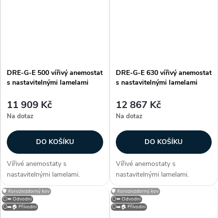
je opatřen bílou vypalovací
je opatřen bílou vypalovací
barvou (RAL 9010)....
barvou (RAL 9010)....
DRE-G-E 500 vířivý anemostat
DRE-G-E 630 vířivý anemostat
s nastavitelnými lamelami
s nastavitelnými lamelami
11 909 Kč
12 867 Kč
Na dotaz
Na dotaz
DO KOŠÍKU
DO KOŠÍKU
Vířivé anemostaty s
Vířivé anemostaty s
nastavitelnými lamelami.
nastavitelnými lamelami.
Konstrukce Anemostaty jsou
Konstrukce Anemostaty jsou
🛡️ Korozivzdorný kov
🛡️ Korozivzdorný kov
vyrobeny z hliníku, lamely z
vyrobeny z hliníku, lamely z
⚪⬅️ Odvodní
⚪⬅️ Odvodní
ocelového plechu. Anemostat
ocelového plechu. Anemostat
⚪➡️🏠 Přívodní
⚪➡️🏠 Přívodní
je opatřen bílou vypalovací
je opatřen bílou vypalovací