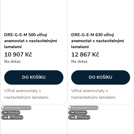
DRE-G-E-M 500 vířivý
DRE-G-E-M 630 vířivý
anemostat s nastavitelnými
anemostat s nastavitelnými
lamelami
lamelami
10 907 Kč
12 867 Kč
Na dotaz
Na dotaz
DO KOŠÍKU
DO KOŠÍKU
Vířivé anemostaty s
Vířivé anemostaty s
nastavitelnými lamelami.
nastavitelnými lamelami.
Konstrukce Anemostaty jsou
Konstrukce Anemostaty jsou
🛡️ Korozivzdorný kov
🛡️ Korozivzdorný kov
vyrobeny z hliníku, lamely z
vyrobeny z hliníku, lamely z
⚪⬅️ Odvodní
⚪⬅️ Odvodní
ocelového plechu. Anemostat
ocelového plechu. Anemostat
⚪➡️🏠 Přívodní
⚪➡️🏠 Přívodní
je opatřen bílou vypalovací
je opatřen bílou vypalovací
barvou (RAL 9010)....
barvou (RAL 9010)....