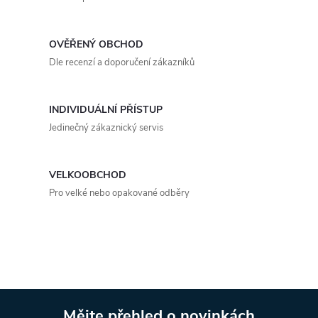
l
á
OVĚŘENÝ OBCHOD
d
Dle recenzí a doporučení zákazníků
a
INDIVIDUÁLNÍ PŘÍSTUP
c
Jedinečný zákaznický servis
í
p
VELKOOBCHOD
Pro velké nebo opakované odběry
r
v
k
y
Mějte přehled o novinkách