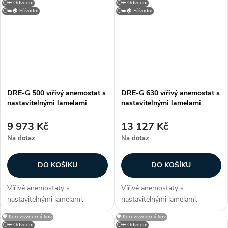
⚪⬅️ Odvodní
⚪⬅️ Odvodní
ocelového plechu. Anemostat
ocelového plechu. Anemostat
⚪➡️🏠 Přívodní
⚪➡️🏠 Přívodní
je opatřen bílou vypalovací
je opatřen bílou vypalovací
barvou (RAL 9010)....
barvou (RAL 9010)....
DRE-G 500 vířivý anemostat s
DRE-G 630 vířivý anemostat s
nastavitelnými lamelami
nastavitelnými lamelami
9 973 Kč
13 127 Kč
Na dotaz
Na dotaz
DO KOŠÍKU
DO KOŠÍKU
Vířivé anemostaty s
Vířivé anemostaty s
nastavitelnými lamelami.
nastavitelnými lamelami.
Konstrukce Anemostaty jsou
Konstrukce Anemostaty jsou
🛡️ Korozivzdorný kov
🛡️ Korozivzdorný kov
vyrobeny z hliníku, lamely z
vyrobeny z hliníku, lamely z
⚪⬅️ Odvodní
⚪⬅️ Odvodní