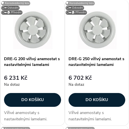
V
🛡️ Korozivzdorný kov
🛡️ Korozivzdorný kov
Nejdražší
⚪⬅️ Odvodní
⚪⬅️ Odvodní
z
⚪➡️🏠 Přívodní
⚪➡️🏠 Přívodní
ý
Nejprodávanější
e
p
Abecedně
n
i
í
DRE-G 200 vířivý anemostat s
DRE-G 250 vířivý anemostat s
s
nastavitelnými lamelami
nastavitelnými lamelami
p
p
6 231 Kč
6 702 Kč
r
Na dotaz
Na dotaz
r
o
DO KOŠÍKU
DO KOŠÍKU
o
d
Vířivé anemostaty s
Vířivé anemostaty s
d
nastavitelnými lamelami.
nastavitelnými lamelami.
Konstrukce Anemostaty jsou
Konstrukce Anemostaty jsou
🛡️ Korozivzdorný kov
🛡️ Korozivzdorný kov