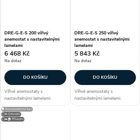
DRE-G-E-S 200 vířivý
DRE-G-E-S 250 vířivý
anemostat s nastavitelnými
anemostat s nastavitelnými
lamelami
lamelami
6 468 Kč
5 843 Kč
Na dotaz
Na dotaz
DO KOŠÍKU
DO KOŠÍKU
Vířivé anemostaty s
Vířivé anemostaty s
nastavitelnými lamelami.
nastavitelnými lamelami.
Konstrukce Anemostaty jsou
Konstrukce Anemostaty jsou
🛡️ Korozivzdorný kov
vyrobeny z hliníku, lamely z
vyrobeny z hliníku, lamely z
⚪⬅️ Odvodní
ocelového plechu. Anemostat
ocelového plechu. Anemostat
⚪➡️🏠 Přívodní
je opatřen bílou vypalovací
je opatřen bílou vypalovací
barvou (RAL 9010)....
barvou (RAL 9010)....