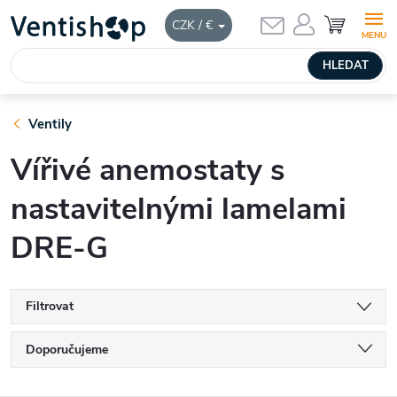
Přejít
NÁKUPNÍ
CZK / €
KOŠÍK
na
obsah
HLEDAT
Ventily
Vířivé anemostaty s
nastavitelnými lamelami
DRE-G
Filtrovat
Ř
Doporučujeme
a
Nejlevnější