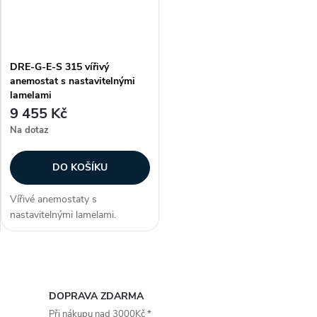
DRE-G-E-S 315 vířivý
anemostat s nastavitelnými
lamelami
9 455 Kč
Na dotaz
DO KOŠÍKU
Vířivé anemostaty s
nastavitelnými lamelami.
Konstrukce Anemostaty jsou
vyrobeny z hliníku, lamely z
ocelového plechu. Anemostat
O
je opatřen bílou vypalovací
barvou (RAL 9010)....
v
DOPRAVA ZDARMA
Při nákupu nad 3000Kč *