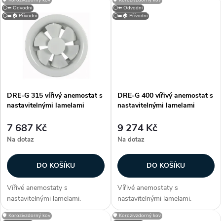
u
u
vyrobeny z hliníku, lamely z
vyrobeny z hliníku, lamely z
⚪⬅️ Odvodní
⚪⬅️ Odvodní
ocelového plechu. Anemostat
ocelového plechu. Anemostat
⚪➡️🏠 Přívodní
⚪➡️🏠 Přívodní
k
je opatřen bílou vypalovací
je opatřen bílou vypalovací
k
barvou (RAL 9010)....
barvou (RAL 9010)....
t
t
ů
ů
DRE-G 315 vířivý anemostat s
DRE-G 400 vířivý anemostat s
nastavitelnými lamelami
nastavitelnými lamelami
7 687 Kč
9 274 Kč
Na dotaz
Na dotaz
DO KOŠÍKU
DO KOŠÍKU
Vířivé anemostaty s
Vířivé anemostaty s
nastavitelnými lamelami.
nastavitelnými lamelami.
Konstrukce Anemostaty jsou
Konstrukce Anemostaty jsou
🛡️ Korozivzdorný kov
🛡️ Korozivzdorný kov
vyrobeny z hliníku, lamely z
vyrobeny z hliníku, lamely z