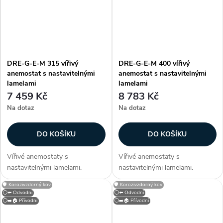
barvou (RAL 9010)....
barvou (RAL 9010)....
DRE-G-E-M 315 vířivý
DRE-G-E-M 400 vířivý
anemostat s nastavitelnými
anemostat s nastavitelnými
lamelami
lamelami
7 459 Kč
8 783 Kč
Na dotaz
Na dotaz
DO KOŠÍKU
DO KOŠÍKU
Vířivé anemostaty s
Vířivé anemostaty s
nastavitelnými lamelami.
nastavitelnými lamelami.
Konstrukce Anemostaty jsou
Konstrukce Anemostaty jsou
🛡️ Korozivzdorný kov
🛡️ Korozivzdorný kov
vyrobeny z hliníku, lamely z
vyrobeny z hliníku, lamely z
⚪⬅️ Odvodní
⚪⬅️ Odvodní
ocelového plechu. Anemostat
ocelového plechu. Anemostat
⚪➡️🏠 Přívodní
⚪➡️🏠 Přívodní
je opatřen bílou vypalovací
je opatřen bílou vypalovací
barvou (RAL 9010)....
barvou (RAL 9010)....