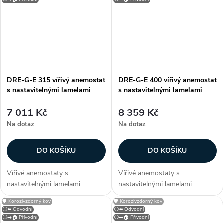
je opatřen bílou vypalovací
je opatřen bílou vypalovací
barvou (RAL 9010)....
barvou (RAL 9010)....
DRE-G-E 315 vířivý anemostat
DRE-G-E 400 vířivý anemostat
s nastavitelnými lamelami
s nastavitelnými lamelami
7 011 Kč
8 359 Kč
Na dotaz
Na dotaz
DO KOŠÍKU
DO KOŠÍKU
Vířivé anemostaty s
Vířivé anemostaty s
nastavitelnými lamelami.
nastavitelnými lamelami.
Konstrukce Anemostaty jsou
Konstrukce Anemostaty jsou
🛡️ Korozivzdorný kov
🛡️ Korozivzdorný kov
vyrobeny z hliníku, lamely z
vyrobeny z hliníku, lamely z
⚪⬅️ Odvodní
⚪⬅️ Odvodní
ocelového plechu. Anemostat
ocelového plechu. Anemostat
⚪➡️🏠 Přívodní
⚪➡️🏠 Přívodní