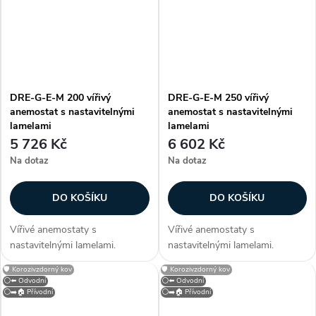
barvou (RAL 9010)....
barvou (RAL 9010)....
DRE-G-E-M 200 vířivý
DRE-G-E-M 250 vířivý
anemostat s nastavitelnými
anemostat s nastavitelnými
lamelami
lamelami
5 726 Kč
6 602 Kč
Na dotaz
Na dotaz
DO KOŠÍKU
DO KOŠÍKU
Vířivé anemostaty s
Vířivé anemostaty s
nastavitelnými lamelami.
nastavitelnými lamelami.
Konstrukce Anemostaty jsou
Konstrukce Anemostaty jsou
🛡️ Korozivzdorný kov
🛡️ Korozivzdorný kov
vyrobeny z hliníku, lamely z
vyrobeny z hliníku, lamely z
⚪⬅️ Odvodní
⚪⬅️ Odvodní
ocelového plechu. Anemostat
ocelového plechu. Anemostat
⚪➡️🏠 Přívodní
⚪➡️🏠 Přívodní
je opatřen bílou vypalovací
je opatřen bílou vypalovací