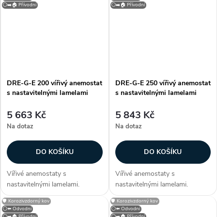
ocelového plechu. Anemostat
ocelového plechu. Anemostat
⚪➡️🏠 Přívodní
⚪➡️🏠 Přívodní
je opatřen bílou vypalovací
je opatřen bílou vypalovací
barvou (RAL 9010)....
barvou (RAL 9010)....
DRE-G-E 200 vířivý anemostat
DRE-G-E 250 vířivý anemostat
s nastavitelnými lamelami
s nastavitelnými lamelami
5 663 Kč
5 843 Kč
Na dotaz
Na dotaz
DO KOŠÍKU
DO KOŠÍKU
Vířivé anemostaty s
Vířivé anemostaty s
nastavitelnými lamelami.
nastavitelnými lamelami.
Konstrukce Anemostaty jsou
Konstrukce Anemostaty jsou
🛡️ Korozivzdorný kov
🛡️ Korozivzdorný kov
vyrobeny z hliníku, lamely z
vyrobeny z hliníku, lamely z
⚪⬅️ Odvodní
⚪⬅️ Odvodní
ocelového plechu. Anemostat
ocelového plechu. Anemostat
⚪➡️🏠 Přívodní
⚪➡️🏠 Přívodní