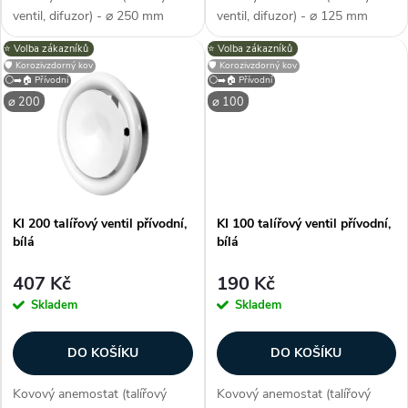
d
d
ventil, difuzor) - ⌀ 250 mm
ventil, difuzor) - ⌀ 125 mm
u
(průměr), barva bílá (jako RAL
(průměr), barva bílá (jako RAL
⭐️ Volba zákazníků
⭐️ Volba zákazníků
u
9016), přívodní, ocel potažená
9016), přívodní, ocel potažená
🛡️ Korozivzdorný kov
🛡️ Korozivzdorný kov
polymerem, na stěnu / strop,
polymerem, na stěnu / strop,
k
⚪➡️🏠 Přívodní
⚪➡️🏠 Přívodní
kruhový, regulace průtoku,...
kruhový, regulace průtoku,...
k
⌀ 200
⌀ 100
t
t
ů
ů
KI 200 talířový ventil přívodní,
KI 100 talířový ventil přívodní,
bílá
bílá
407 Kč
190 Kč
Skladem
Skladem
DO KOŠÍKU
DO KOŠÍKU
Kovový anemostat (talířový
Kovový anemostat (talířový