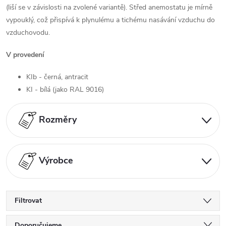
(liší se v závislosti na zvolené variantě). Střed anemostatu je mírně
vypouklý, což přispívá k plynulému a tichému nasávání vzduchu do
vzduchovodu.
V provedení
KIb - černá, antracit
KI - bílá (jako RAL 9016)
Rozměry
Výrobce
Filtrovat
Doporučujeme