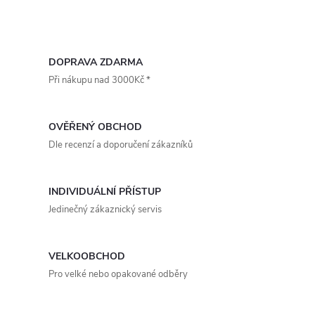
9005), přívodní, ocel potažená
9005), přívodní, ocel, na stěnu /
polymerem, na stěnu / strop,
strop, kruhový, regulace
O
kruhový, regulace průtoku,
průtoku, rozměry ~ 197 × 197
rozměry...
mm...
v
DOPRAVA ZDARMA
Při nákupu nad 3000Kč *
l
á
OVĚŘENÝ OBCHOD
d
Dle recenzí a doporučení zákazníků
a
INDIVIDUÁLNÍ PŘÍSTUP
c
Jedinečný zákaznický servis
í
p
VELKOOBCHOD
Pro velké nebo opakované odběry
r