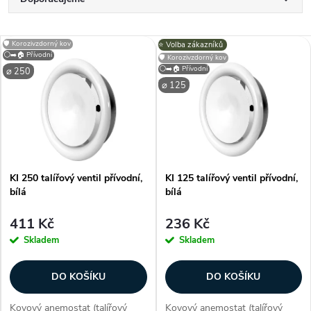
Ř
a
Nejlevnější
V
🛡️ Korozivzdorný kov
⭐️ Volba zákazníků
Nejdražší
⚪➡️🏠 Přívodní
z
🛡️ Korozivzdorný kov
⚪➡️🏠 Přívodní
⌀ 250
ý
Nejprodávanější
⌀ 125
e
p
Abecedně
n
i
í
KI 250 talířový ventil přívodní,
KI 125 talířový ventil přívodní,
s
bílá
bílá
p
p
411 Kč
236 Kč
r
Skladem
Skladem
r
o
DO KOŠÍKU
DO KOŠÍKU
o
Kovový anemostat (talířový
Kovový anemostat (talířový