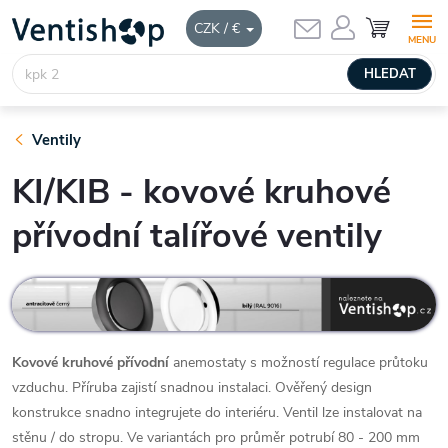
Přejít
NÁKUPNÍ
CZK / €
KOŠÍK
na
obsah
HLEDAT
Ventily
KI/KIB - kovové kruhové
přívodní talířové ventily
Kovové kruhové přívodní
anemostaty s možností regulace průtoku
vzduchu. Příruba zajistí snadnou instalaci. Ověřený design
konstrukce snadno integrujete do interiéru. Ventil lze instalovat na
stěnu / do stropu. Ve variantách pro průměr potrubí 80 - 200 mm