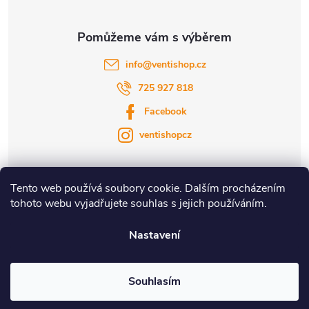
info
@
ventishop.cz
725 927 818
Facebook
ventishopcz
Tento web používá soubory cookie. Dalším procházením
tohoto webu vyjadřujete souhlas s jejich používáním.
|
|
Nastavení
Copyright 2026
Ventishop.cz
. Všechna práva vyhrazena.
Souhlasím
Vytvořil Shoptet