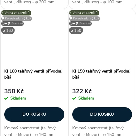
ventil, difuzor) - ⌀ 200 mm
ventil, difuzor) - ⌀ 100 mm
(průměr), barva bílá (jako RAL
(průměr), barva bílá (jako RAL
⭐️ Volba zákazníků
⭐️ Volba zákazníků
9016), přívodní, ocel potažená
9016), přívodní, ocel potažená
🛡️ Korozivzdorný kov
🛡️ Korozivzdorný kov
polymerem, na stěnu / strop,
polymerem, na stěnu / strop,
⚪➡️🏠 Přívodní
⚪➡️🏠 Přívodní
kruhový, regulace průtoku,...
kruhový, regulace průtoku,...
⌀ 160
⌀ 150
KI 160 talířový ventil přívodní,
KI 150 talířový ventil přívodní,
bílá
bílá
358 Kč
322 Kč
Skladem
Skladem
DO KOŠÍKU
DO KOŠÍKU
Kovový anemostat (talířový
Kovový anemostat (talířový
ventil, difuzor) - ⌀ 160 mm
ventil, difuzor) - ⌀ 150 mm