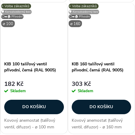
(průměr), barva bílá (jako RAL
(průměr), barva černá (RAL
⭐️ Volba zákazníků
⭐️ Volba zákazníků
9016), přívodní, ocel potažená
9005), přívodní, ocel potažená
🛡️ Korozivzdorný kov
🛡️ Korozivzdorný kov
polymerem, na stěnu / strop,
polymerem, na stěnu / strop,
⚪➡️🏠 Přívodní
⚪➡️🏠 Přívodní
kruhový, regulace průtoku,...
kruhový, regulace průtoku,
⌀ 100
⌀ 160
rozměry...
KIB 100 talířový ventil
KIB 160 talířový ventil
přívodní, černá (RAL 9005)
přívodní, černá (RAL 9005)
182 Kč
303 Kč
Skladem
Skladem
DO KOŠÍKU
DO KOŠÍKU
Kovový anemostat (talířový
Kovový anemostat (talířový
ventil, difuzor) - ⌀ 100 mm
ventil, difuzor) - ⌀ 160 mm
(průměr), barva černá (RAL
(průměr), barva černá (RAL