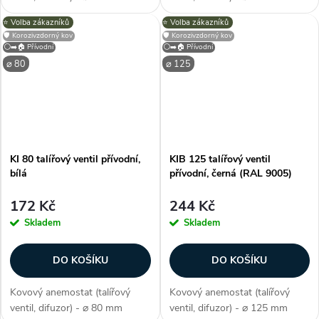
(průměr), barva bílá (jako RAL
(průměr), barva bílá (jako RAL
⭐️ Volba zákazníků
⭐️ Volba zákazníků
9016), přívodní, ocel potažená
9016), přívodní, ocel potažená
🛡️ Korozivzdorný kov
🛡️ Korozivzdorný kov
polymerem, na stěnu / strop,
polymerem, na stěnu / strop,
⚪➡️🏠 Přívodní
⚪➡️🏠 Přívodní
kruhový, regulace průtoku,...
kruhový, regulace průtoku,...
⌀ 80
⌀ 125
KI 80 talířový ventil přívodní,
KIB 125 talířový ventil
bílá
přívodní, černá (RAL 9005)
172 Kč
244 Kč
Skladem
Skladem
DO KOŠÍKU
DO KOŠÍKU
Kovový anemostat (talířový
Kovový anemostat (talířový
ventil, difuzor) - ⌀ 80 mm
ventil, difuzor) - ⌀ 125 mm