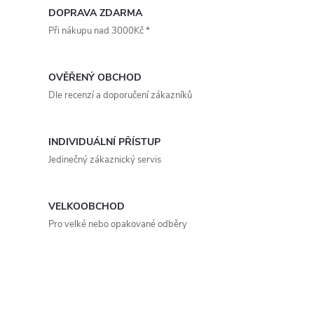
barvou (RAL 9010)....
barvou (RAL 9010)....
v
DOPRAVA ZDARMA
Při nákupu nad 3000Kč *
l
á
OVĚŘENÝ OBCHOD
d
Dle recenzí a doporučení zákazníků
a
INDIVIDUÁLNÍ PŘÍSTUP
c
Jedinečný zákaznický servis
í
p
VELKOOBCHOD
Pro velké nebo opakované odběry
r
v
k