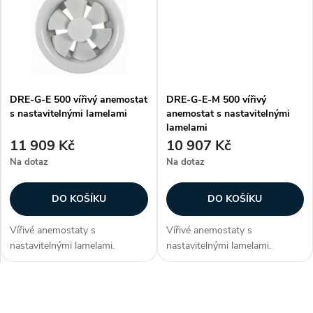
k
stropy (typ S). Konstrukce
je opatřen bílou vypalovací
k
Anemostat je...
barvou (RAL 9010)....
t
t
ů
ů
DRE-G-E 500 vířivý anemostat
DRE-G-E-M 500 vířivý
s nastavitelnými lamelami
anemostat s nastavitelnými
lamelami
11 909 Kč
10 907 Kč
Na dotaz
Na dotaz
DO KOŠÍKU
DO KOŠÍKU
Vířivé anemostaty s
Vířivé anemostaty s
nastavitelnými lamelami.
nastavitelnými lamelami.
Konstrukce Anemostaty jsou
Konstrukce Anemostaty jsou
vyrobeny z hliníku, lamely z
vyrobeny z hliníku, lamely z
ocelového plechu. Anemostat
ocelového plechu. Anemostat
O
je opatřen bílou vypalovací
je opatřen bílou vypalovací