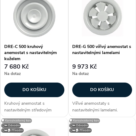
ý
Nejprodávanější
e
p
Abecedně
n
i
í
DRE-C 500 kruhový
DRE-G 500 vířivý anemostat s
s
anemostat s nastavitelným
nastavitelnými lamelami
p
kuželem
p
7 680 Kč
9 973 Kč
r
Na dotaz
Na dotaz
r
o
DO KOŠÍKU
DO KOŠÍKU
o
d
Kruhový anemostat s
Vířivé anemostaty s
d
nastavitelným středovým
nastavitelnými lamelami.
u
kuželem. Anemostat lze dodat
Konstrukce Anemostaty jsou
🛡️ Korozivzdorný kov
🛡️ Korozivzdorný kov
u
také v provedení se čtvercovou
vyrobeny z hliníku, lamely z
⚪⬅️ Odvodní
⚪⬅️ Odvodní
deskou určenou pro kazetové
ocelového plechu. Anemostat
⚪➡️🏠 Přívodní
⚪➡️🏠 Přívodní