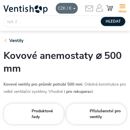
Přejít
NÁKUPNÍ
CZK / €
KOŠÍK
na
obsah
HLEDAT
Ventily
Kovové anemostaty ⌀ 500
mm
Kovové ventily pro průměr potrubí 500 mm
. Odolná konstrukce pro
velké ventilační systémy. Vhodné
i pro rekuperaci
.
Produktové
Příslušenství pro
řady
ventily