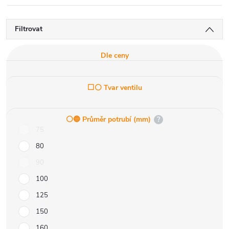
Filtrovat
Dle ceny
⬜⚪ Tvar ventilu
⚪️🔵 Průměr potrubí (mm)
?
75
80
90
100
125
150
160