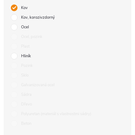
Kov
Kov, korozivzdorný
Ocel
Ocel, pozink
Plast
Hliník
Pozink
Sklo
Galvanizovaná ocel
Sádra
Dřevo
Polyuretan (materiál s vlastnostmi sádry)
Beton