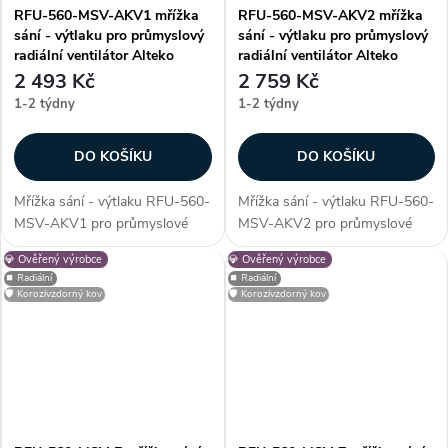
RFU-560-MSV-AKV1 mřížka
RFU-560-MSV-AKV2 mřížka
sání - výtlaku pro průmyslový
sání - výtlaku pro průmyslový
radiální ventilátor Alteko
radiální ventilátor Alteko
2 493 Kč
2 759 Kč
1-2 týdny
1-2 týdny
DO KOŠÍKU
DO KOŠÍKU
Mřížka sání - výtlaku RFU-560-
Mřížka sání - výtlaku RFU-560-
MSV-AKV1 pro průmyslové
MSV-AKV2 pro průmyslové
radiální ventilátory řady RFU -
radiální ventilátory řady RFU -
💎 Ověřený výrobce
💎 Ověřený výrobce
560. Mřížka slouží jako
560. Mřížka slouží jako
⏹️ Radiální
⏹️ Radiální
ochranný prvek, který zabrání
ochranný prvek, který zabrání
🛡️ Korozivzdorný kov
🛡️ Korozivzdorný kov
vniknutí nežádoucích cizích
vniknutí nežádoucích cizích
částic do...
částic do...