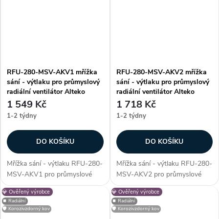
nežádoucích cizích částic do...
nežádoucích cizích částic do...
RFU-280-MSV-AKV1 mřížka
RFU-280-MSV-AKV2 mřížka
sání - výtlaku pro průmyslový
sání - výtlaku pro průmyslový
radiální ventilátor Alteko
radiální ventilátor Alteko
1 549 Kč
1 718 Kč
1-2 týdny
1-2 týdny
DO KOŠÍKU
DO KOŠÍKU
Mřížka sání - výtlaku RFU-280-
Mřížka sání - výtlaku RFU-280-
MSV-AKV1 pro průmyslové
MSV-AKV2 pro průmyslové
radiální ventilátory řady RFU -
radiální ventilátory řady RFU -
💎 Ověřený výrobce
💎 Ověřený výrobce
280. Mřížka slouží jako
280. Mřížka slouží jako
⏹️ Radiální
⏹️ Radiální
ochranný prvek, který zabrání
ochranný prvek, který zabrání
🛡️ Korozivzdorný kov
🛡️ Korozivzdorný kov
vniknutí nežádoucích cizích
vniknutí nežádoucích cizích