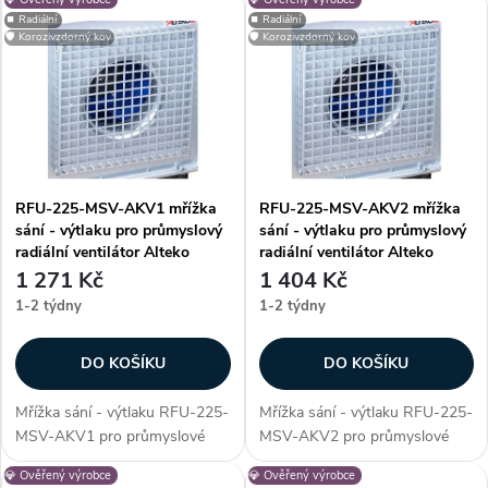
V
Nejdražší
z
⏹️ Radiální
⏹️ Radiální
🛡️ Korozivzdorný kov
🛡️ Korozivzdorný kov
ý
Nejprodávanější
e
p
Abecedně
n
i
í
RFU-225-MSV-AKV1 mřížka
RFU-225-MSV-AKV2 mřížka
s
sání - výtlaku pro průmyslový
sání - výtlaku pro průmyslový
p
radiální ventilátor Alteko
radiální ventilátor Alteko
p
1 271 Kč
1 404 Kč
r
1-2 týdny
1-2 týdny
r
o
DO KOŠÍKU
DO KOŠÍKU
o
d
Mřížka sání - výtlaku RFU-225-
Mřížka sání - výtlaku RFU-225-
d
MSV-AKV1 pro průmyslové
MSV-AKV2 pro průmyslové
u
radiální ventilátory řady RFU -
radiální ventilátory řady RFU -
💎 Ověřený výrobce
💎 Ověřený výrobce
225. Mřížka slouží jako
225. Mřížka slouží jako