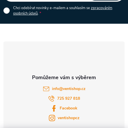
i
p
Chci odebírat novinky e-mailem a souhlasím se
zpracováním
s
osobních údajů
.
a
u
t
í
info
@
ventishop.cz
725 927 818
Facebook
ventishopcz