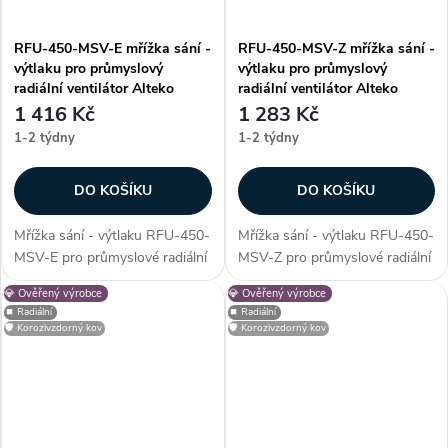
RFU-450-MSV-E mřížka sání -
RFU-450-MSV-Z mřížka sání -
výtlaku pro průmyslový
výtlaku pro průmyslový
radiální ventilátor Alteko
radiální ventilátor Alteko
1 416 Kč
1 283 Kč
1-2 týdny
1-2 týdny
DO KOŠÍKU
DO KOŠÍKU
Mřížka sání - výtlaku RFU-450-
Mřížka sání - výtlaku RFU-450-
MSV-E pro průmyslové radiální
MSV-Z pro průmyslové radiální
ventilátory řady RFU - 450.
ventilátory řady RFU - 450.
💎 Ověřený výrobce
💎 Ověřený výrobce
Mřížka slouží jako ochranný
Mřížka slouží jako ochranný
⏹️ Radiální
⏹️ Radiální
prvek, který zabrání vniknutí
prvek, který zabrání vniknutí
🛡️ Korozivzdorný kov
🛡️ Korozivzdorný kov
nežádoucích cizích částic do...
nežádoucích cizích částic do...