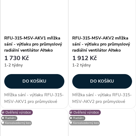
RFU-315-MSV-AKV1 mřížka
RFU-315-MSV-AKV2 mřížka
sání - výtlaku pro průmyslový
sání - výtlaku pro průmyslový
radiální ventilátor Alteko
radiální ventilátor Alteko
1 730 Kč
1 912 Kč
1-2 týdny
1-2 týdny
DO KOŠÍKU
DO KOŠÍKU
Mřížka sání - výtlaku RFU-315-
Mřížka sání - výtlaku RFU-315-
MSV-AKV1 pro průmyslové
MSV-AKV2 pro průmyslové
radiální ventilátory řady RFU -
radiální ventilátory řady RFU -
💎 Ověřený výrobce
💎 Ověřený výrobce
315. Mřížka slouží jako
315. Mřížka slouží jako
⏹️ Radiální
⏹️ Radiální
ochranný prvek, který zabrání
ochranný prvek, který zabrání
🛡️ Korozivzdorný kov
🛡️ Korozivzdorný kov
vniknutí nežádoucích cizích
vniknutí nežádoucích cizích
částic do...
částic do...