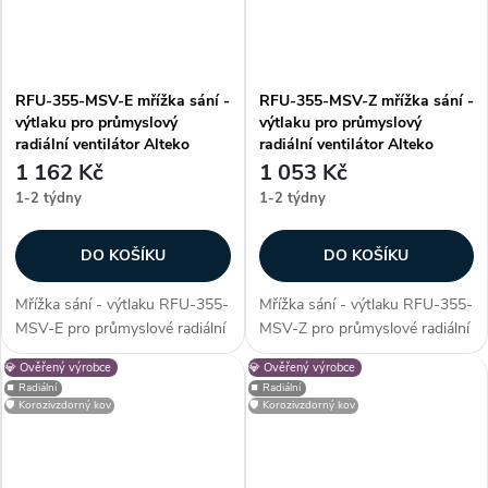
RFU-355-MSV-E mřížka sání -
RFU-355-MSV-Z mřížka sání -
výtlaku pro průmyslový
výtlaku pro průmyslový
radiální ventilátor Alteko
radiální ventilátor Alteko
1 162 Kč
1 053 Kč
1-2 týdny
1-2 týdny
DO KOŠÍKU
DO KOŠÍKU
Mřížka sání - výtlaku RFU-355-
Mřížka sání - výtlaku RFU-355-
MSV-E pro průmyslové radiální
MSV-Z pro průmyslové radiální
ventilátory řady RFU - 355.
ventilátory řady RFU - 355.
💎 Ověřený výrobce
💎 Ověřený výrobce
Mřížka slouží jako ochranný
Mřížka slouží jako ochranný
⏹️ Radiální
⏹️ Radiální
prvek, který zabrání vniknutí
prvek, který zabrání vniknutí
🛡️ Korozivzdorný kov
🛡️ Korozivzdorný kov
nežádoucích cizích částic do...
nežádoucích cizích částic do...