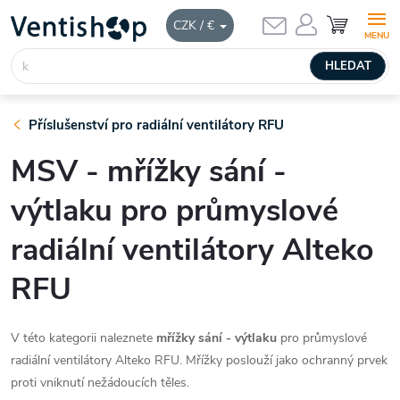
Přejít
NÁKUPNÍ
CZK / €
KOŠÍK
na
obsah
HLEDAT
Příslušenství pro radiální ventilátory RFU
MSV - mřížky sání -
výtlaku pro průmyslové
radiální ventilátory Alteko
RFU
V této kategorii naleznete
mřížky sání - výtlaku
pro průmyslové
radiální ventilátory Alteko RFU. Mřížky poslouží jako ochranný prvek
proti vniknutí nežádoucích těles.