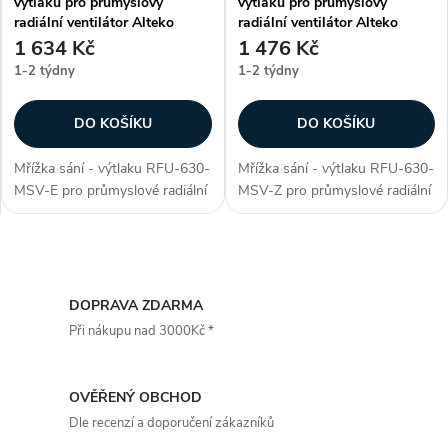
výtlaku pro průmyslový
výtlaku pro průmyslový
radiální ventilátor Alteko
radiální ventilátor Alteko
1 634 Kč
1 476 Kč
1-2 týdny
1-2 týdny
DO KOŠÍKU
DO KOŠÍKU
Mřížka sání - výtlaku RFU-630-
Mřížka sání - výtlaku RFU-630-
MSV-E pro průmyslové radiální
MSV-Z pro průmyslové radiální
ventilátory řady RFU - 630.
ventilátory řady RFU - 630.
Mřížka slouží jako ochranný
Mřížka slouží jako ochranný
prvek, který zabrání vniknutí
prvek, který zabrání vniknutí
O
nežádoucích cizích částic do...
nežádoucích cizích částic do...
v
DOPRAVA ZDARMA
Při nákupu nad 3000Kč *
l
á
OVĚŘENÝ OBCHOD
d
Dle recenzí a doporučení zákazníků