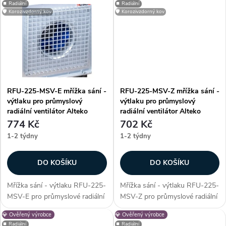
u
⏹️ Radiální
⏹️ Radiální
ochranný prvek, který zabrání
ochranný prvek, který zabrání
k
🛡️ Korozivzdorný kov
🛡️ Korozivzdorný kov
vniknutí nežádoucích cizích
vniknutí nežádoucích cizích
k
částic do...
částic do...
t
t
ů
ů
RFU-225-MSV-E mřížka sání -
RFU-225-MSV-Z mřížka sání -
výtlaku pro průmyslový
výtlaku pro průmyslový
radiální ventilátor Alteko
radiální ventilátor Alteko
774 Kč
702 Kč
1-2 týdny
1-2 týdny
DO KOŠÍKU
DO KOŠÍKU
Mřížka sání - výtlaku RFU-225-
Mřížka sání - výtlaku RFU-225-
MSV-E pro průmyslové radiální
MSV-Z pro průmyslové radiální
ventilátory řady RFU - 225.
ventilátory řady RFU - 225.
💎 Ověřený výrobce
💎 Ověřený výrobce
Mřížka slouží jako ochranný
Mřížka slouží jako ochranný
⏹️ Radiální
⏹️ Radiální