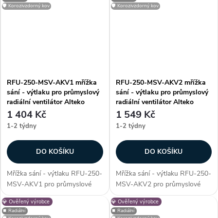
prvek, který zabrání vniknutí
prvek, který zabrání vniknutí
🛡️ Korozivzdorný kov
🛡️ Korozivzdorný kov
nežádoucích cizích částic do...
nežádoucích cizích částic do...
RFU-250-MSV-AKV1 mřížka
RFU-250-MSV-AKV2 mřížka
sání - výtlaku pro průmyslový
sání - výtlaku pro průmyslový
radiální ventilátor Alteko
radiální ventilátor Alteko
1 404 Kč
1 549 Kč
1-2 týdny
1-2 týdny
DO KOŠÍKU
DO KOŠÍKU
Mřížka sání - výtlaku RFU-250-
Mřížka sání - výtlaku RFU-250-
MSV-AKV1 pro průmyslové
MSV-AKV2 pro průmyslové
radiální ventilátory řady RFU -
radiální ventilátory řady RFU -
💎 Ověřený výrobce
💎 Ověřený výrobce
250. Mřížka slouží jako
250. Mřížka slouží jako
⏹️ Radiální
⏹️ Radiální
ochranný prvek, který zabrání
ochranný prvek, který zabrání