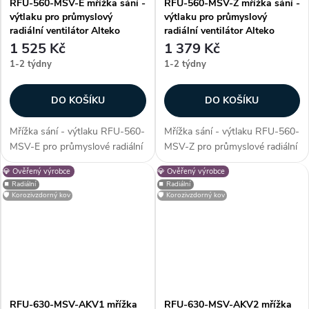
RFU-560-MSV-E mřížka sání -
RFU-560-MSV-Z mřížka sání -
výtlaku pro průmyslový
výtlaku pro průmyslový
radiální ventilátor Alteko
radiální ventilátor Alteko
1 525 Kč
1 379 Kč
1-2 týdny
1-2 týdny
DO KOŠÍKU
DO KOŠÍKU
Mřížka sání - výtlaku RFU-560-
Mřížka sání - výtlaku RFU-560-
MSV-E pro průmyslové radiální
MSV-Z pro průmyslové radiální
ventilátory řady RFU - 560.
ventilátory řady RFU - 560.
💎 Ověřený výrobce
💎 Ověřený výrobce
Mřížka slouží jako ochranný
Mřížka slouží jako ochranný
⏹️ Radiální
⏹️ Radiální
prvek, který zabrání vniknutí
prvek, který zabrání vniknutí
🛡️ Korozivzdorný kov
🛡️ Korozivzdorný kov
nežádoucích cizích částic do...
nežádoucích cizích částic do...
RFU-630-MSV-AKV1 mřížka
RFU-630-MSV-AKV2 mřížka