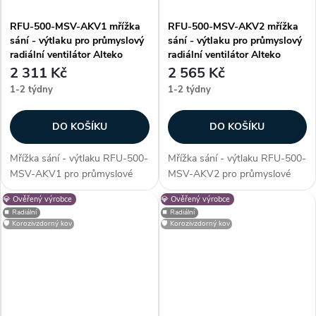
RFU-500-MSV-AKV1 mřížka
RFU-500-MSV-AKV2 mřížka
sání - výtlaku pro průmyslový
sání - výtlaku pro průmyslový
radiální ventilátor Alteko
radiální ventilátor Alteko
2 311 Kč
2 565 Kč
1-2 týdny
1-2 týdny
DO KOŠÍKU
DO KOŠÍKU
Mřížka sání - výtlaku RFU-500-
Mřížka sání - výtlaku RFU-500-
MSV-AKV1 pro průmyslové
MSV-AKV2 pro průmyslové
radiální ventilátory řady RFU -
radiální ventilátory řady RFU -
💎 Ověřený výrobce
💎 Ověřený výrobce
500. Mřížka slouží jako
500. Mřížka slouží jako
⏹️ Radiální
⏹️ Radiální
ochranný prvek, který zabrání
ochranný prvek, který zabrání
🛡️ Korozivzdorný kov
🛡️ Korozivzdorný kov
vniknutí nežádoucích cizích
vniknutí nežádoucích cizích
částic do...
částic do...