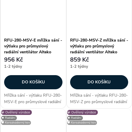
částic do...
částic do...
RFU-280-MSV-E mřížka sání -
RFU-280-MSV-Z mřížka sání -
výtlaku pro průmyslový
výtlaku pro průmyslový
radiální ventilátor Alteko
radiální ventilátor Alteko
956 Kč
859 Kč
1-2 týdny
1-2 týdny
DO KOŠÍKU
DO KOŠÍKU
Mřížka sání - výtlaku RFU-280-
Mřížka sání - výtlaku RFU-280-
MSV-E pro průmyslové radiální
MSV-Z pro průmyslové radiální
ventilátory řady RFU - 280.
ventilátory řady RFU - 280.
💎 Ověřený výrobce
💎 Ověřený výrobce
Mřížka slouží jako ochranný
Mřížka slouží jako ochranný
⏹️ Radiální
⏹️ Radiální
prvek, který zabrání vniknutí
prvek, který zabrání vniknutí
🛡️ Korozivzdorný kov
🛡️ Korozivzdorný kov
nežádoucích cizích částic do...
nežádoucích cizích částic do...