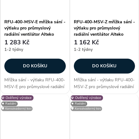
RFU-400-MSV-E mřížka sání -
RFU-400-MSV-Z mřížka sání -
výtlaku pro průmyslový
výtlaku pro průmyslový
radiální ventilátor Alteko
radiální ventilátor Alteko
1 283 Kč
1 162 Kč
1-2 týdny
1-2 týdny
DO KOŠÍKU
DO KOŠÍKU
Mřížka sání - výtlaku RFU-400-
Mřížka sání - výtlaku RFU-400-
MSV-E pro průmyslové radiální
MSV-Z pro průmyslové radiální
ventilátory řady RFU - 400.
ventilátory řady RFU - 400.
💎 Ověřený výrobce
💎 Ověřený výrobce
Mřížka slouží jako ochranný
Mřížka slouží jako ochranný
⏹️ Radiální
⏹️ Radiální
prvek, který zabrání vniknutí
prvek, který zabrání vniknutí
🛡️ Korozivzdorný kov
🛡️ Korozivzdorný kov
nežádoucích cizích částic do...
nežádoucích cizích částic do...