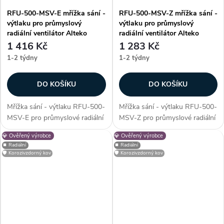
RFU-500-MSV-E mřížka sání -
RFU-500-MSV-Z mřížka sání -
výtlaku pro průmyslový
výtlaku pro průmyslový
radiální ventilátor Alteko
radiální ventilátor Alteko
1 416 Kč
1 283 Kč
1-2 týdny
1-2 týdny
DO KOŠÍKU
DO KOŠÍKU
Mřížka sání - výtlaku RFU-500-
Mřížka sání - výtlaku RFU-500-
MSV-E pro průmyslové radiální
MSV-Z pro průmyslové radiální
ventilátory řady RFU - 500.
ventilátory řady RFU - 500.
💎 Ověřený výrobce
💎 Ověřený výrobce
Mřížka slouží jako ochranný
Mřížka slouží jako ochranný
⏹️ Radiální
⏹️ Radiální
prvek, který zabrání vniknutí
prvek, který zabrání vniknutí
🛡️ Korozivzdorný kov
🛡️ Korozivzdorný kov
nežádoucích cizích částic do...
nežádoucích cizích částic do...