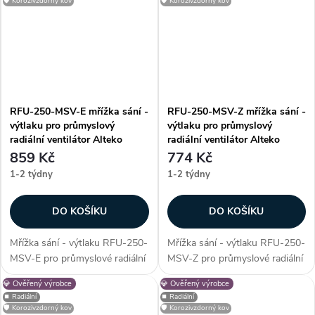
🛡️ Korozivzdorný kov
🛡️ Korozivzdorný kov
vniknutí nežádoucích cizích
vniknutí nežádoucích cizích
částic do...
částic do...
RFU-250-MSV-E mřížka sání -
RFU-250-MSV-Z mřížka sání -
výtlaku pro průmyslový
výtlaku pro průmyslový
radiální ventilátor Alteko
radiální ventilátor Alteko
859 Kč
774 Kč
1-2 týdny
1-2 týdny
DO KOŠÍKU
DO KOŠÍKU
Mřížka sání - výtlaku RFU-250-
Mřížka sání - výtlaku RFU-250-
MSV-E pro průmyslové radiální
MSV-Z pro průmyslové radiální
ventilátory řady RFU - 250.
ventilátory řady RFU - 250.
💎 Ověřený výrobce
💎 Ověřený výrobce
Mřížka slouží jako ochranný
Mřížka slouží jako ochranný
⏹️ Radiální
⏹️ Radiální
prvek, který zabrání vniknutí
prvek, který zabrání vniknutí
🛡️ Korozivzdorný kov
🛡️ Korozivzdorný kov