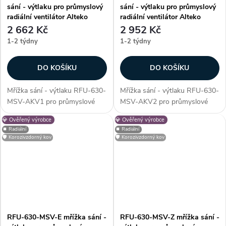
sání - výtlaku pro průmyslový
sání - výtlaku pro průmyslový
radiální ventilátor Alteko
radiální ventilátor Alteko
2 662 Kč
2 952 Kč
1-2 týdny
1-2 týdny
DO KOŠÍKU
DO KOŠÍKU
Mřížka sání - výtlaku RFU-630-
Mřížka sání - výtlaku RFU-630-
MSV-AKV1 pro průmyslové
MSV-AKV2 pro průmyslové
radiální ventilátory řady RFU -
radiální ventilátory řady RFU -
💎 Ověřený výrobce
💎 Ověřený výrobce
630. Mřížka slouží jako
630. Mřížka slouží jako
⏹️ Radiální
⏹️ Radiální
ochranný prvek, který zabrání
ochranný prvek, který zabrání
🛡️ Korozivzdorný kov
🛡️ Korozivzdorný kov
vniknutí nežádoucích cizích
vniknutí nežádoucích cizích
částic do...
částic do...
RFU-630-MSV-E mřížka sání -
RFU-630-MSV-Z mřížka sání -