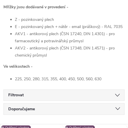
Mřížky jsou dodávané v provedení -
Z - pozinkovaný plech
E - pozinkovaný plech + nátěr - email (práškový) - RAL 7035
AKV1 - antikorový plech (ČSN 17240, DIN 1.4301) - pro
farmaceutický a potravinářský průmysl
AKV2 - antikorový plech (ČSN 17348, DIN 1.4571) - pro
chemický průmysl
Ve velikostech -
225, 250, 280, 315, 355, 400, 450, 500, 560, 630
Filtrovat
Ř
Doporučujeme
a
Nejlevnější
💎 Ověřený výrobce
💎 Ověřený výrobce