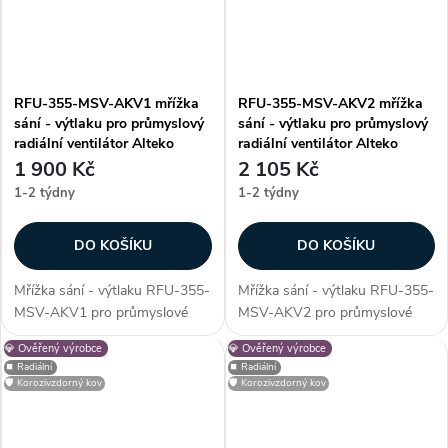
RFU-355-MSV-AKV1 mřížka
RFU-355-MSV-AKV2 mřížka
sání - výtlaku pro průmyslový
sání - výtlaku pro průmyslový
radiální ventilátor Alteko
radiální ventilátor Alteko
1 900 Kč
2 105 Kč
1-2 týdny
1-2 týdny
DO KOŠÍKU
DO KOŠÍKU
Mřížka sání - výtlaku RFU-355-
Mřížka sání - výtlaku RFU-355-
MSV-AKV1 pro průmyslové
MSV-AKV2 pro průmyslové
radiální ventilátory řady RFU -
radiální ventilátory řady RFU -
💎 Ověřený výrobce
💎 Ověřený výrobce
355. Mřížka slouží jako
355. Mřížka slouží jako
⏹️ Radiální
⏹️ Radiální
ochranný prvek, který zabrání
ochranný prvek, který zabrání
🛡️ Korozivzdorný kov
🛡️ Korozivzdorný kov
vniknutí nežádoucích cizích
vniknutí nežádoucích cizích
částic do...
částic do...