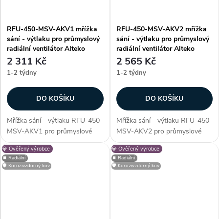
RFU-450-MSV-AKV1 mřížka
RFU-450-MSV-AKV2 mřížka
sání - výtlaku pro průmyslový
sání - výtlaku pro průmyslový
radiální ventilátor Alteko
radiální ventilátor Alteko
2 311 Kč
2 565 Kč
1-2 týdny
1-2 týdny
DO KOŠÍKU
DO KOŠÍKU
Mřížka sání - výtlaku RFU-450-
Mřížka sání - výtlaku RFU-450-
MSV-AKV1 pro průmyslové
MSV-AKV2 pro průmyslové
radiální ventilátory řady RFU -
radiální ventilátory řady RFU -
💎 Ověřený výrobce
💎 Ověřený výrobce
450. Mřížka slouží jako
450. Mřížka slouží jako
⏹️ Radiální
⏹️ Radiální
ochranný prvek, který zabrání
ochranný prvek, který zabrání
🛡️ Korozivzdorný kov
🛡️ Korozivzdorný kov
vniknutí nežádoucích cizích
vniknutí nežádoucích cizích
částic do...
částic do...