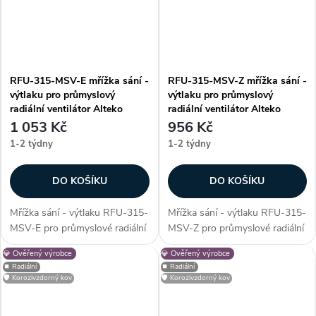
RFU-315-MSV-E mřížka sání -
RFU-315-MSV-Z mřížka sání -
výtlaku pro průmyslový
výtlaku pro průmyslový
radiální ventilátor Alteko
radiální ventilátor Alteko
1 053 Kč
956 Kč
1-2 týdny
1-2 týdny
DO KOŠÍKU
DO KOŠÍKU
Mřížka sání - výtlaku RFU-315-
Mřížka sání - výtlaku RFU-315-
MSV-E pro průmyslové radiální
MSV-Z pro průmyslové radiální
ventilátory řady RFU - 315.
ventilátory řady RFU - 315.
💎 Ověřený výrobce
💎 Ověřený výrobce
Mřížka slouží jako ochranný
Mřížka slouží jako ochranný
⏹️ Radiální
⏹️ Radiální
prvek, který zabrání vniknutí
prvek, který zabrání vniknutí
🛡️ Korozivzdorný kov
🛡️ Korozivzdorný kov
nežádoucích cizích částic do...
nežádoucích cizích částic do...