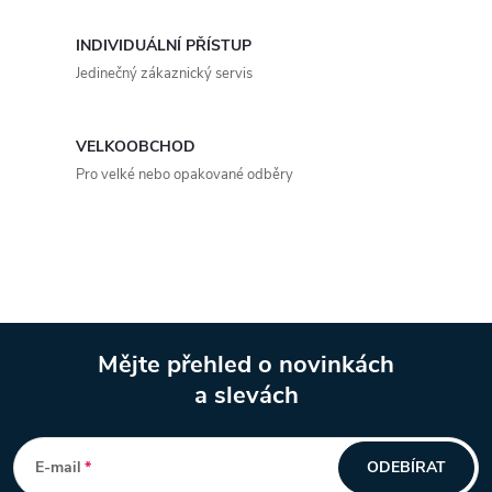
a
INDIVIDUÁLNÍ PŘÍSTUP
c
Jedinečný zákaznický servis
í
p
VELKOOBCHOD
Pro velké nebo opakované odběry
r
v
k
y
Mějte přehled o novinkách
v
a slevách
Z
ý
á
p
E-mail
ODEBÍRAT