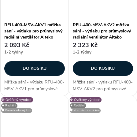
RFU-400-MSV-AKV1 mřížka
RFU-400-MSV-AKV2 mřížka
sání - výtlaku pro průmyslový
sání - výtlaku pro průmyslový
radiální ventilátor Alteko
radiální ventilátor Alteko
2 093 Kč
2 323 Kč
1-2 týdny
1-2 týdny
DO KOŠÍKU
DO KOŠÍKU
Mřížka sání - výtlaku RFU-400-
Mřížka sání - výtlaku RFU-400-
MSV-AKV1 pro průmyslové
MSV-AKV2 pro průmyslové
radiální ventilátory řady RFU -
radiální ventilátory řady RFU -
💎 Ověřený výrobce
💎 Ověřený výrobce
400. Mřížka slouží jako
400. Mřížka slouží jako
⏹️ Radiální
⏹️ Radiální
ochranný prvek, který zabrání
ochranný prvek, který zabrání
🛡️ Korozivzdorný kov
🛡️ Korozivzdorný kov
vniknutí nežádoucích cizích
vniknutí nežádoucích cizích
částic do...
částic do...