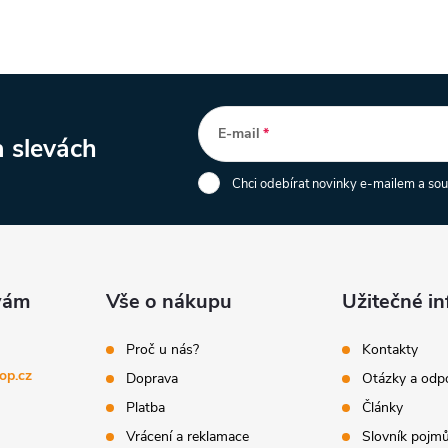
E-mail
a slevách
Chci odebírat novinky e-mailem a so
Vše o nákupu
Užitečné i
Proč u nás?
Kontakty
op.cz
Doprava
Otázky a odp
Platba
Články
Vrácení a reklamace
Slovník pojm