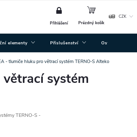
NÁKUPNÍ
KOŠÍK
CZK
Prázdný košík
Přihlášení
uční elementy
Příslušenství
Ostatní
A - tlumiče hluku pro větrací systém TERNO-S Alteko
 větrací systém
í systémy TERNO-S -