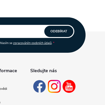
ODEBÍRAT
uhlasím se
zpracováním osobních údajů
.
nformace
Sledujte nás
ovědi
ů