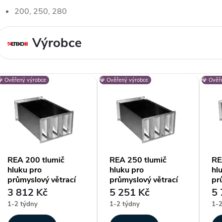
200, 250, 280
Výrobce
V
💎 Ověřený výrobce
💎 Ověřený výrobce
💎 Ověř
ý
p
REA 200 tlumič
REA 250 tlumič
RE
hluku pro
hluku pro
hl
s
průmyslový větrací
průmyslový větrací
pr
systém Alteko
systém Alteko
sy
3 812 Kč
5 251 Kč
5 
TERNO-S
TERNO-S
TE
p
1-2 týdny
1-2 týdny
1-2