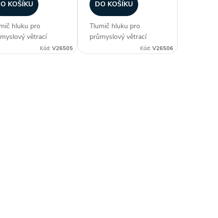
O KOŠÍKU
DO KOŠÍKU
mič hluku pro
Tlumič hluku pro
myslový větrací
průmyslový větrací
stém Alteko TERNO-
systém Alteko TERNO-
Kód:
V26505
Kód:
V26506
Vhodný pro systém
S. Vhodný pro systém
dy TERNO-S 280.
řady TERNO-S 315.
azníci často
Zákazníci často
upují...
dokupují...