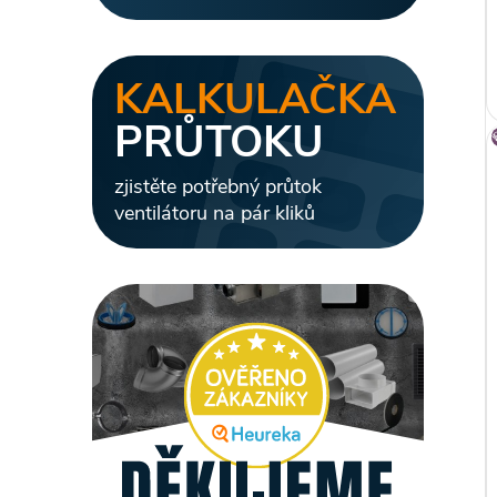
l
KALKULAČKA
PRŮTOKU
zjistěte potřebný průtok
ventilátoru na pár kliků