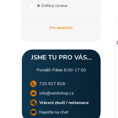
r
💎 Ověřený výrobce
a
n
Pro ventilátor
n
í
JSME TU PRO VÁS...
p
Pondělí-Pátek 8:00-17:00
a
i
725 927 818
n
info@ventishop.cz
Vrácení zboží / reklamace
e
Napište na chat