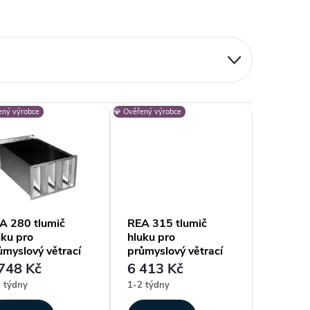
ený výrobce
💎 Ověřený výrobce
A 280 tlumič
REA 315 tlumič
uku pro
hluku pro
ůmyslový větrací
průmyslový větrací
stém Alteko
systém Alteko
748 Kč
6 413 Kč
RNO-S
TERNO-S
 týdny
1-2 týdny