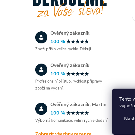
Ověřený zákazník
100 %
Zboží přišlo velice rychle. Děkuji
Oveřený zákazník
l
100 %
Profesionální přístup, rychlost přípravy
zboží na vydání.
Tento 
Ověřený zákazník, Martin
vyjadřu
100 %
Nast
Výborná komunikace, velmi rychlé dodání.
í
Zobrazit všechny recenze