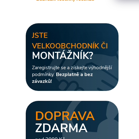
r
JSTE
VELKOOBCHODNÍK ČI
MONTÁŽNÍK?
Zaregistrujte se a získejte výhodnější
podmínky.
Bezplatně a bez
závazků!
i
DOPRAVA
ZDARMA