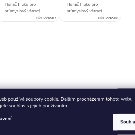
Tlumič hluku pro
Tlumič hluku pro
průmyslový větrací
průmyslový větrací
systém Alteko TERNO-
systém Alteko TERNO-
Kód:
V26507
Kód:
V26508
S. Vhodný pro systém
S. Vhodný pro systém
řady TERNO-S 355.
řady TERNO-S 400.
Zákazníci často
Zákazníci často
O
dokupují...
dokupují...
v
á
d
web používá soubory cookie. Dalším procházením tohoto webu
a
jete souhlas s jejich používáním.
c
avení
Souhl