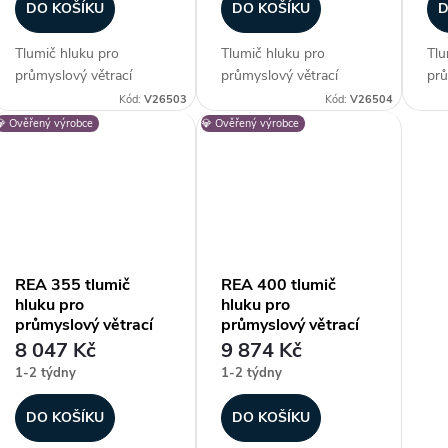
r
DO KOŠÍKU
DO KOŠÍKU
D
Tlumič hluku pro
Tlumič hluku pro
Tlu
o
průmyslový větrací
průmyslový větrací
prů
systém Alteko TERNO-
systém Alteko TERNO-
sy
Kód:
V26503
Kód:
V26504
d
S. Vhodný pro systém
S. Vhodný pro systém
S. 
💎 Ověřený výrobce
💎 Ověřený výrobce
řady TERNO-S 200.
řady TERNO-S 250.
řa
u
Zákazníci často
Zákazníci často
Zák
dokupují...
dokupují...
dok
k
t
REA 355 tlumič
REA 400 tlumič
hluku pro
hluku pro
ů
průmyslový větrací
průmyslový větrací
systém Alteko
systém Alteko
8 047 Kč
9 874 Kč
TERNO-S
TERNO-S
1-2 týdny
1-2 týdny
DO KOŠÍKU
DO KOŠÍKU