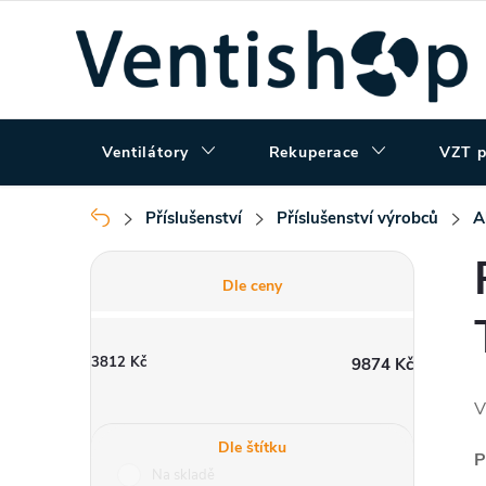
Přejít
na
obsah
Ventilátory
Rekuperace
VZT p
Příslušenství
Příslušenství výrobců
A
Domů
P
Dle ceny
o
3812
Kč
9874
Kč
s
V
t
Dle štítku
P
Na skladě