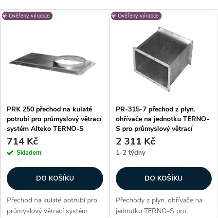
a
Nejlevnější
V
💎 Ověřený výrobce
💎 Ověřený výrobce
Nejdražší
z
ý
Nejprodávanější
e
p
Abecedně
n
i
í
PRK 250 přechod na kulaté
PR-315-7 přechod z plyn.
s
potrubí pro průmyslový větrací
ohřívače na jednotku TERNO-
p
systém Alteko TERNO-S
S pro průmyslový větrací
p
systém Alteko TERNO-S
714 Kč
2 311 Kč
r
Skladem
1-2 týdny
r
o
DO KOŠÍKU
DO KOŠÍKU
o
d
Přechod na kulaté potrubí pro
Přechody z plyn. ohřívače na
d
průmyslový větrací systém
jednotku TERNO-S pro