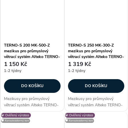
TERNO-S 200 MK-500-Z
TERNO-S 250 MK-300-Z
mezikus pro průmyslový
mezikus pro průmyslový
větrací systém Alteko TERNO-
větrací systém Alteko TERNO-
S
S
1 150 Kč
1 319 Kč
1-2 týdny
1-2 týdny
DO KOŠÍKU
DO KOŠÍKU
Mezikusy pro průmyslový
Mezikusy pro průmyslový
větrací systém Alteko TERNO-
větrací systém Alteko TERNO-
S. Vhodné pro systém řady
S. Vhodné pro systém řady
💎 Ověřený výrobce
💎 Ověřený výrobce
TERNO-S 200. Zákazníci často
TERNO-S 250. Zákazníci často
🛡️ Korozivzdorný kov
🛡️ Korozivzdorný kov
dokupují...
dokupují...