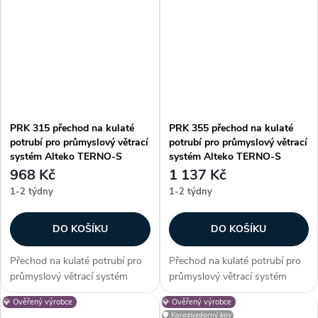
Zákazníci často dokupují...
Zákazníci často dokupují...
PRK 315 přechod na kulaté
PRK 355 přechod na kulaté
potrubí pro průmyslový větrací
potrubí pro průmyslový větrací
systém Alteko TERNO-S
systém Alteko TERNO-S
968 Kč
1 137 Kč
1-2 týdny
1-2 týdny
DO KOŠÍKU
DO KOŠÍKU
Přechod na kulaté potrubí pro
Přechod na kulaté potrubí pro
průmyslový větrací systém
průmyslový větrací systém
Alteko TERNO-S. Vhodné pro
Alteko TERNO-S. Vhodné pro
💎 Ověřený výrobce
💎 Ověřený výrobce
systém řady TERNO-S 315.
systém řady TERNO-S 355.
🛡️ Korozivzdorný kov