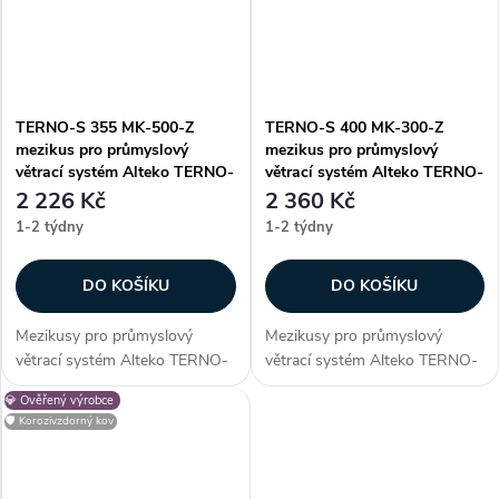
TERNO-S 355 MK-500-Z
TERNO-S 400 MK-300-Z
mezikus pro průmyslový
mezikus pro průmyslový
větrací systém Alteko TERNO-
větrací systém Alteko TERNO-
S
S
2 226 Kč
2 360 Kč
1-2 týdny
1-2 týdny
DO KOŠÍKU
DO KOŠÍKU
Mezikusy pro průmyslový
Mezikusy pro průmyslový
větrací systém Alteko TERNO-
větrací systém Alteko TERNO-
S. Vhodné pro systém řady
S. Vhodné pro systém řady
💎 Ověřený výrobce
TERNO-S 355. Zákazníci často
TERNO-S 400. Zákazníci často
🛡️ Korozivzdorný kov
dokupují...
dokupují...