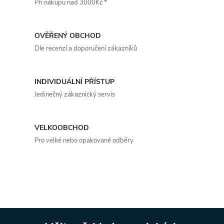
Při nákupu nad 3000Kč *
l
á
OVĚŘENÝ OBCHOD
d
Dle recenzí a doporučení zákazníků
a
INDIVIDUÁLNÍ PŘÍSTUP
c
Jedinečný zákaznický servis
í
p
VELKOOBCHOD
Pro velké nebo opakované odběry
r
v
k
y