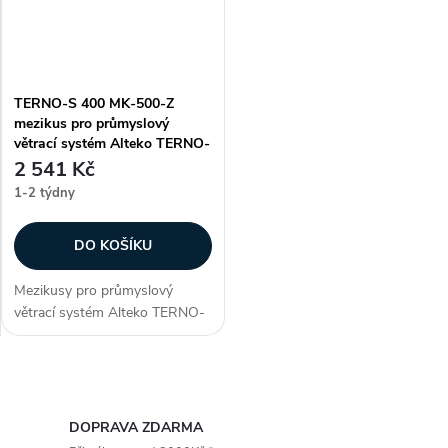
TERNO-S 400 MK-500-Z
mezikus pro průmyslový
větrací systém Alteko TERNO-
S
2 541 Kč
1-2 týdny
DO KOŠÍKU
Mezikusy pro průmyslový
větrací systém Alteko TERNO-
S. Vhodné pro systém řady
TERNO-S 400. Zákazníci často
dokupují...
O
v
DOPRAVA ZDARMA