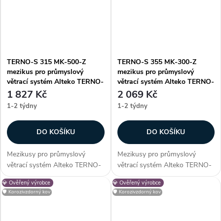
TERNO-S 315 MK-500-Z
TERNO-S 355 MK-300-Z
mezikus pro průmyslový
mezikus pro průmyslový
větrací systém Alteko TERNO-
větrací systém Alteko TERNO-
S
S
1 827 Kč
2 069 Kč
1-2 týdny
1-2 týdny
DO KOŠÍKU
DO KOŠÍKU
Mezikusy pro průmyslový
Mezikusy pro průmyslový
větrací systém Alteko TERNO-
větrací systém Alteko TERNO-
S. Vhodné pro systém řady
S. Vhodné pro systém řady
💎 Ověřený výrobce
💎 Ověřený výrobce
TERNO-S 315. Zákazníci často
TERNO-S 355. Zákazníci často
🛡️ Korozivzdorný kov
🛡️ Korozivzdorný kov
dokupují...
dokupují...