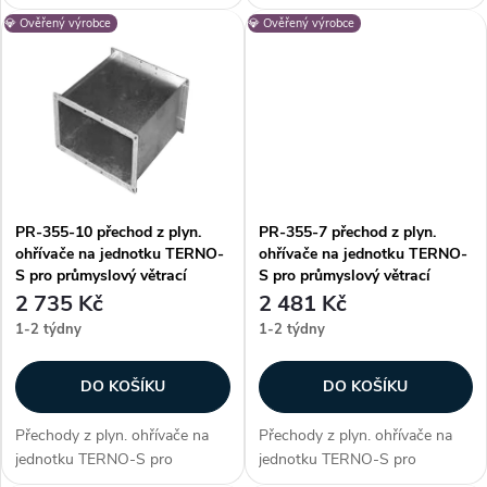
u
Alteko TERNO-S. Vhodné pro
průmyslový větrací systém
💎 Ověřený výrobce
💎 Ověřený výrobce
u
systém řady TERNO-S 250.
Alteko TERNO-S. Vhodné pro
Zákazníci často dokupují...
systém řady TERNO-S 315.
k
Zákazníci často dokupují...
k
t
t
ů
ů
PR-355-10 přechod z plyn.
PR-355-7 přechod z plyn.
ohřívače na jednotku TERNO-
ohřívače na jednotku TERNO-
S pro průmyslový větrací
S pro průmyslový větrací
systém Alteko TERNO-S
systém Alteko TERNO-S
2 735 Kč
2 481 Kč
1-2 týdny
1-2 týdny
DO KOŠÍKU
DO KOŠÍKU
Přechody z plyn. ohřívače na
Přechody z plyn. ohřívače na
jednotku TERNO-S pro
jednotku TERNO-S pro
průmyslový větrací systém
průmyslový větrací systém