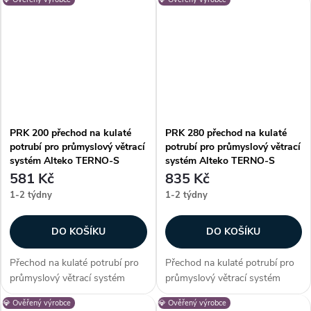
Alteko TERNO-S. Vhodné pro
Alteko TERNO-S. Vhodné pro
systém řady TERNO-S 400.
systém řady TERNO-S 400.
Zákazníci často dokupují...
Zákazníci často dokupují...
PRK 200 přechod na kulaté
PRK 280 přechod na kulaté
potrubí pro průmyslový větrací
potrubí pro průmyslový větrací
systém Alteko TERNO-S
systém Alteko TERNO-S
581 Kč
835 Kč
1-2 týdny
1-2 týdny
DO KOŠÍKU
DO KOŠÍKU
Přechod na kulaté potrubí pro
Přechod na kulaté potrubí pro
průmyslový větrací systém
průmyslový větrací systém
Alteko TERNO-S. Vhodné pro
Alteko TERNO-S. Vhodné pro
💎 Ověřený výrobce
💎 Ověřený výrobce
systém řady TERNO-S 200.
systém řady TERNO-S 280.