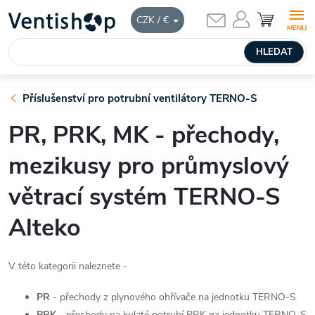
Přejít
NÁKUPNÍ
CZK / €
KOŠÍK
na
obsah
HLEDAT
Příslušenství pro potrubní ventilátory TERNO-S
PR, PRK, MK - přechody,
mezikusy pro průmyslový
větrací systém TERNO-S
Alteko
V této kategorii naleznete -
PR
- přechody z plynového ohřívače na jednotku TERNO-S
PRK
- přechody na kulaté potrubí PRK na jednotku TERNO-S