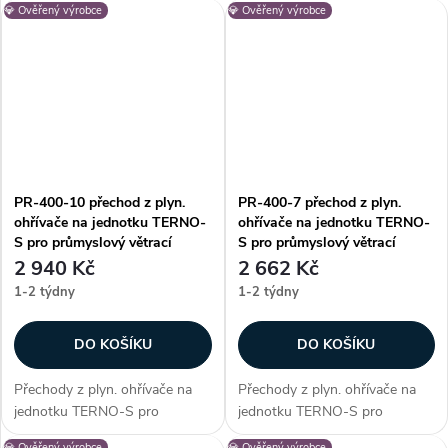
💎 Ověřený výrobce
💎 Ověřený výrobce
Alteko TERNO-S. Vhodné pro
Alteko TERNO-S. Vhodné pro
systém řady TERNO-S 355.
systém řady TERNO-S 355.
Zákazníci často dokupují...
Zákazníci často dokupují...
PR-400-10 přechod z plyn.
PR-400-7 přechod z plyn.
ohřívače na jednotku TERNO-
ohřívače na jednotku TERNO-
S pro průmyslový větrací
S pro průmyslový větrací
systém Alteko TERNO-S
systém Alteko TERNO-S
2 940 Kč
2 662 Kč
1-2 týdny
1-2 týdny
DO KOŠÍKU
DO KOŠÍKU
Přechody z plyn. ohřívače na
Přechody z plyn. ohřívače na
jednotku TERNO-S pro
jednotku TERNO-S pro
průmyslový větrací systém
průmyslový větrací systém
💎 Ověřený výrobce
💎 Ověřený výrobce