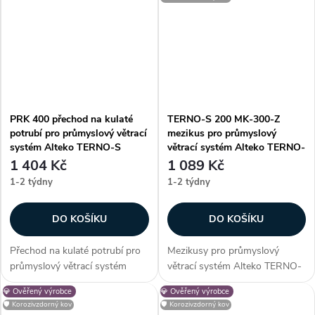
Zákazníci často dokupují...
Zákazníci často dokupují...
PRK 400 přechod na kulaté
TERNO-S 200 MK-300-Z
potrubí pro průmyslový větrací
mezikus pro průmyslový
systém Alteko TERNO-S
větrací systém Alteko TERNO-
S
1 404 Kč
1 089 Kč
1-2 týdny
1-2 týdny
DO KOŠÍKU
DO KOŠÍKU
Přechod na kulaté potrubí pro
Mezikusy pro průmyslový
průmyslový větrací systém
větrací systém Alteko TERNO-
Alteko TERNO-S. Vhodné pro
S. Vhodné pro systém řady
💎 Ověřený výrobce
💎 Ověřený výrobce
systém řady TERNO-S 400.
TERNO-S 200. Zákazníci často
🛡️ Korozivzdorný kov
🛡️ Korozivzdorný kov
Zákazníci často dokupují...
dokupují...