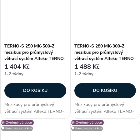
TERNO-S 250 MK-500-Z
TERNO-S 280 MK-300-Z
mezikus pro průmyslový
mezikus pro průmyslový
větrací systém Alteko TERNO-
větrací systém Alteko TERNO-
S
S
1 404 Kč
1 488 Kč
1-2 týdny
1-2 týdny
DO KOŠÍKU
DO KOŠÍKU
Mezikusy pro průmyslový
Mezikusy pro průmyslový
větrací systém Alteko TERNO-
větrací systém Alteko TERNO-
S. Vhodné pro systém řady
S. Vhodné pro systém řady
💎 Ověřený výrobce
💎 Ověřený výrobce
TERNO-S 250. Zákazníci často
TERNO-S 280. Zákazníci často
🛡️ Korozivzdorný kov
🛡️ Korozivzdorný kov
dokupují...
dokupují...