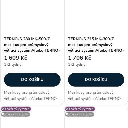
TERNO-S 280 MK-500-Z
TERNO-S 315 MK-300-Z
mezikus pro průmyslový
mezikus pro průmyslový
větrací systém Alteko TERNO-
větrací systém Alteko TERNO-
S
S
1 609 Kč
1 706 Kč
1-2 týdny
1-2 týdny
DO KOŠÍKU
DO KOŠÍKU
Mezikusy pro průmyslový
Mezikusy pro průmyslový
větrací systém Alteko TERNO-
větrací systém Alteko TERNO-
S. Vhodné pro systém řady
S. Vhodné pro systém řady
💎 Ověřený výrobce
💎 Ověřený výrobce
TERNO-S 280. Zákazníci často
TERNO-S 315. Zákazníci často
🛡️ Korozivzdorný kov
🛡️ Korozivzdorný kov
dokupují...
dokupují...