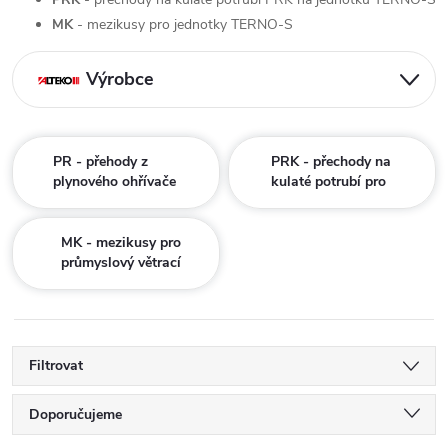
MK
- mezikusy pro jednotky TERNO-S
Výrobce
PR - přehody z
PRK - přechody na
plynového ohřívače
kulaté potrubí pro
(PLO) pro průmyslový
průmyslový větrací
větrací systém TERNO-
systém TERNO-S
S Alteko
Alteko
MK - mezikusy pro
průmyslový větrací
systém TERNO-S
Alteko
Filtrovat
Ř
Doporučujeme