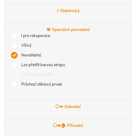
⚡ Elektrický
💎 Speciální provedení
I pro rekuperace
Vířivý
Neviditelný
Lze přetřít barvou stropu
S LED osvětlením
Průchozí stěnový prvek
⚪⬅️ Odvodní
⚪➡️🏠 Přívodní