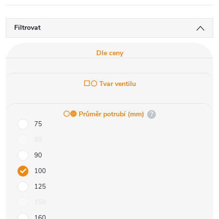
Filtrovat
Dle ceny
⬜⚪ Tvar ventilu
⚪️🔵 Průměr potrubí (mm)
?
75
80
90
100
125
150
160