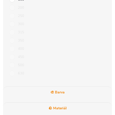
200
250
300
315
350
400
450
500
630
🎨 Barva
🪨 Materiál