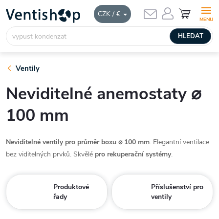
Přejít
NÁKUPNÍ
CZK / €
KOŠÍK
na
obsah
HLEDAT
Ventily
Neviditelné anemostaty ⌀
100 mm
Neviditelné ventily pro průměr boxu ⌀ 100 mm
. Elegantní ventilace
bez viditelných prvků. Skvělé
pro rekuperační systémy
.
Produktové
Příslušenství pro
řady
ventily