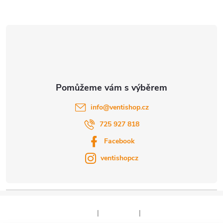
u
t
í
info
@
ventishop.cz
725 927 818
Facebook
ventishopcz
|
|