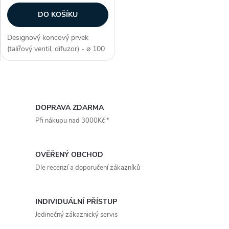
DO KOŠÍKU
Designový koncový prvek
(talířový ventil, difuzor) - ⌀ 100
mm, barva bílá, materiál sádra,
tvar kruhový, odvodní / přívodní
- univerzální, regulace průtoku,
O
prémiové zpracování,...
v
DOPRAVA ZDARMA
Při nákupu nad 3000Kč *
l
á
OVĚŘENÝ OBCHOD
d
Dle recenzí a doporučení zákazníků
a
INDIVIDUÁLNÍ PŘÍSTUP
c
Jedinečný zákaznický servis