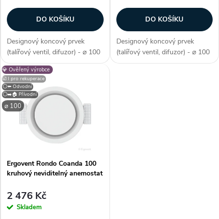
r
o
DO KOŠÍKU
DO KOŠÍKU
o
d
Designový koncový prvek
Designový koncový prvek
d
(talířový ventil, difuzor) - ⌀ 100
(talířový ventil, difuzor) - ⌀ 100
u
mm, barva bílá, materiál sádra,
mm, barva bílá, materiál sádra,
💎 Ověřený výrobce
u
tvar kruhový, odvodní / přívodní
tvar hranatý, odvodní / přívodní
☑️ I pro rekuperace
- univerzální, regulace průtoku,
- univerzální, regulace průtoku,
k
⚪⬅️ Odvodní
prémiové zpracování,...
prémiové zpracování,...
⚪➡️🏠 Přívodní
k
⌀ 100
t
t
ů
ů
Ergovent Rondo Coanda 100
kruhový neviditelný anemostat
2 476 Kč
Skladem