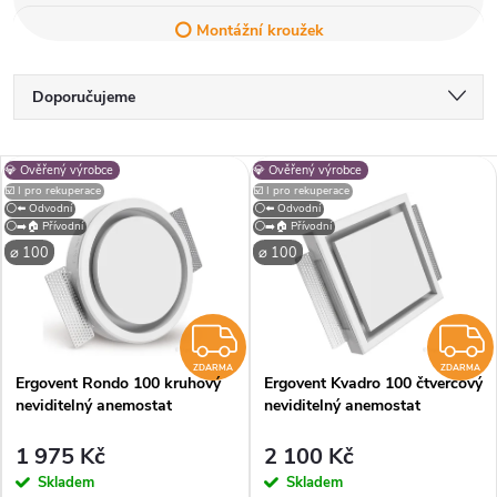
⭕ Montážní kroužek
Ř
Doporučujeme
a
Nejlevnější
V
💎 Ověřený výrobce
💎 Ověřený výrobce
Nejdražší
z
☑️ I pro rekuperace
☑️ I pro rekuperace
⚪⬅️ Odvodní
⚪⬅️ Odvodní
ý
⚪➡️🏠 Přívodní
⚪➡️🏠 Přívodní
Nejprodávanější
e
⌀ 100
⌀ 100
p
Abecedně
n
i
ZDARMA
í
ZDARMA
ZDARMA
Ergovent Rondo 100 kruhový
Ergovent Kvadro 100 čtvercový
s
neviditelný anemostat
neviditelný anemostat
p
p
1 975 Kč
2 100 Kč
r
Skladem
Skladem