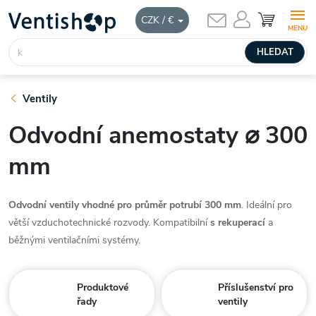
Přejít
NÁKUPNÍ
CZK / €
KOŠÍK
na
obsah
HLEDAT
Ventily
Odvodní anemostaty ⌀ 300
mm
Odvodní ventily vhodné pro průměr potrubí 300 mm
. Ideální pro
větší vzduchotechnické rozvody. Kompatibilní
s rekuperací
a
běžnými ventilačními systémy.
Produktové
Příslušenství pro
řady
ventily