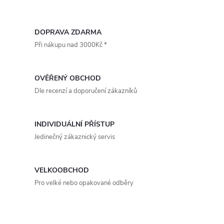
Součástí anemostatu
O
je integrovaná plastová
regulační...
v
DOPRAVA ZDARMA
Při nákupu nad 3000Kč *
l
á
OVĚŘENÝ OBCHOD
d
Dle recenzí a doporučení zákazníků
a
INDIVIDUÁLNÍ PŘÍSTUP
c
Jedinečný zákaznický servis
í
p
VELKOOBCHOD
Pro velké nebo opakované odběry
r
v