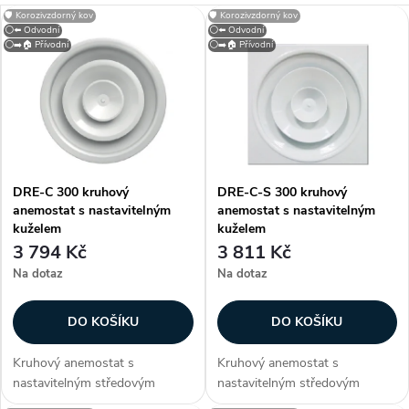
a
V
🛡️ Korozivzdorný kov
🛡️ Korozivzdorný kov
Nejdražší
⚪⬅️ Odvodní
⚪⬅️ Odvodní
z
⚪➡️🏠 Přívodní
⚪➡️🏠 Přívodní
ý
Nejprodávanější
e
p
Abecedně
n
i
í
DRE-C 300 kruhový
DRE-C-S 300 kruhový
s
anemostat s nastavitelným
anemostat s nastavitelným
p
kuželem
kuželem
p
3 794 Kč
3 811 Kč
r
Na dotaz
Na dotaz
r
o
DO KOŠÍKU
DO KOŠÍKU
o
d
Kruhový anemostat s
Kruhový anemostat s
d
nastavitelným středovým
nastavitelným středovým
kuželem. Anemostat lze dodat
kuželem. Anemostat lze dodat