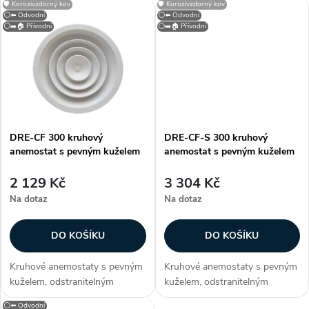
u
🛡️ Korozivzdorný kov
🛡️ Korozivzdorný kov
u
také v provedení se čtvercovou
také v provedení se čtvercovou
⚪⬅️ Odvodní
⚪⬅️ Odvodní
deskou určenou pro kazetové
deskou určenou pro kazetové
⚪➡️🏠 Přívodní
⚪➡️🏠 Přívodní
k
stropy (typ S). Konstrukce
stropy (typ S). Konstrukce
k
Anemostat je...
Anemostat je...
t
t
ů
ů
DRE-CF 300 kruhový
DRE-CF-S 300 kruhový
anemostat s pevným kuželem
anemostat s pevným kuželem
2 129 Kč
3 304 Kč
Na dotaz
Na dotaz
DO KOŠÍKU
DO KOŠÍKU
Kruhové anemostaty s pevným
Kruhové anemostaty s pevným
kuželem, odstranitelným
kuželem, odstranitelným
středovým elementem a se
středovým elementem a se
⚪⬅️ Odvodní