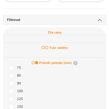
Filtrovat
Dle ceny
⬜⚪ Tvar ventilu
⚪️🔵 Průměr potrubí (mm)
?
75
80
90
100
125
150