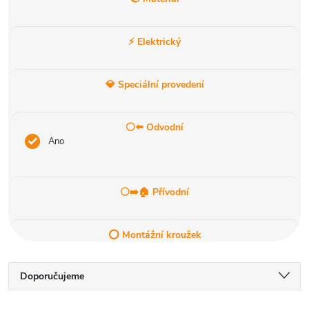
⚡ Elektrický
💎 Speciální provedení
⚪⬅️ Odvodní
Ano
⚪➡️🏠 Přívodní
⭕ Montážní kroužek
Ř
Doporučujeme
Nejlevnější