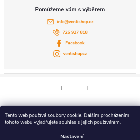
info
@
ventishop.cz
725 927 818
Facebook
ventishopcz
|
|
Copyright 2026
Ventishop.cz
. Všechna práva vyhrazena.
Tento web používá soubory cookie. Dalším procházením
tohoto webu vyjadřujete souhlas s jejich používáním.
Vytvořil Shoptet
Nastavení