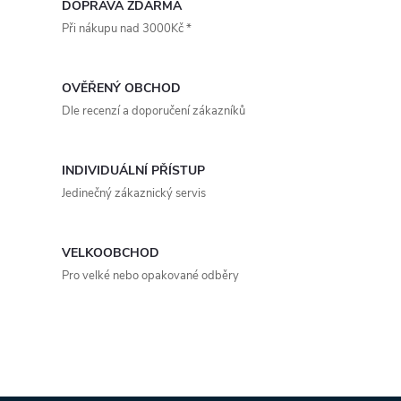
v
DOPRAVA ZDARMA
Při nákupu nad 3000Kč *
l
á
OVĚŘENÝ OBCHOD
d
Dle recenzí a doporučení zákazníků
a
INDIVIDUÁLNÍ PŘÍSTUP
c
Jedinečný zákaznický servis
í
p
VELKOOBCHOD
Pro velké nebo opakované odběry
r
v
k