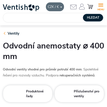
Přejít
NÁKUPNÍ
CZK / €
KOŠÍK
na
obsah
HLEDAT
Ventily
Odvodní anemostaty ⌀ 400
mm
Odvodní ventily vhodné pro průměr potrubí 400 mm
. Spolehlivé
řešení pro rozvody vzduchu. Podpora
rekuperačních systémů
.
Produktové
Příslušenství pro
řady
ventily