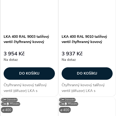
pro přívod a odvod vzduchu....
pro přívod a odvod vzduchu....
LKA 400 RAL 9003 talířový
LKA 400 RAL 9010 talířový
ventil čtyřhranný kovový
ventil čtyřhranný kovový
3 954 Kč
3 937 Kč
Na dotaz
Na dotaz
DO KOŠÍKU
DO KOŠÍKU
Čtyřhranný kovový talířový
Čtyřhranný kovový talířový
ventil (difuzor) LKA s
ventil (difuzor) LKA s
průměrem připojení 400 mm. S
průměrem připojení 400 mm. S
⚪⬅️ Odvodní
⚪⬅️ Odvodní
neperforovaným čelním
neperforovaným čelním
⚪➡️🏠 Přívodní
⚪➡️🏠 Přívodní
panelem je určen pro přívod a
panelem je určen pro přívod a
⌀ 400
⌀ 400
odvod vzduchu. Kruhový
odvod vzduchu. Kruhový