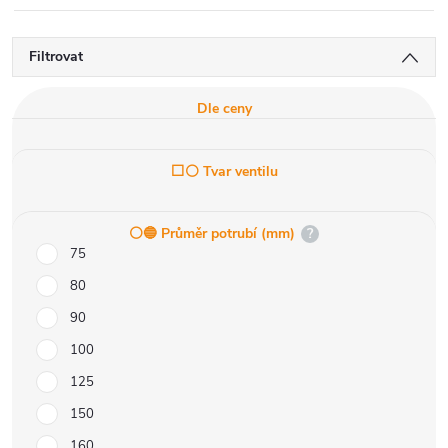
Filtrovat
Dle ceny
⬜⚪ Tvar ventilu
⚪️🔵 Průměr potrubí (mm)
?
75
80
90
100
125
150
160