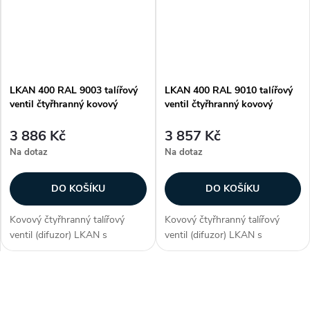
difuzor LKA je vhodný...
difuzor LKA je vhodný...
LKAN 400 RAL 9003 talířový
LKAN 400 RAL 9010 talířový
ventil čtyřhranný kovový
ventil čtyřhranný kovový
3 886 Kč
3 857 Kč
Na dotaz
Na dotaz
DO KOŠÍKU
DO KOŠÍKU
Kovový čtyřhranný talířový
Kovový čtyřhranný talířový
ventil (difuzor) LKAN s
ventil (difuzor) LKAN s
průměrem připojení 400 mm. S
průměrem připojení 400 mm. S
neperforovaným čelním
neperforovaným čelním
panelem je určen...
panelem je určen...
O