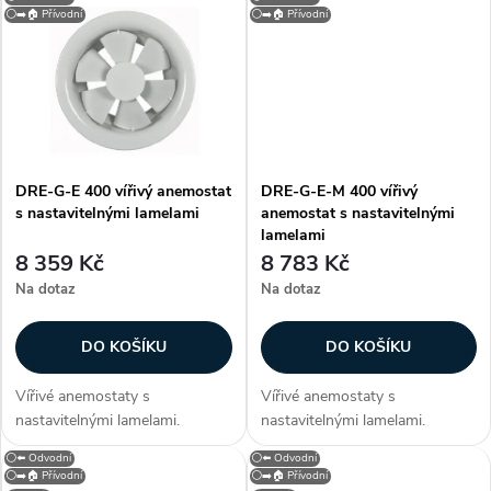
u
deskou určenou pro kazetové
ocelového plechu. Anemostat
⚪➡️🏠 Přívodní
⚪➡️🏠 Přívodní
k
stropy (typ S). Konstrukce
je opatřen bílou vypalovací
k
Anemostat je...
barvou (RAL 9010)....
t
t
ů
ů
DRE-G-E 400 vířivý anemostat
DRE-G-E-M 400 vířivý
s nastavitelnými lamelami
anemostat s nastavitelnými
lamelami
8 359 Kč
8 783 Kč
Na dotaz
Na dotaz
DO KOŠÍKU
DO KOŠÍKU
Vířivé anemostaty s
Vířivé anemostaty s
nastavitelnými lamelami.
nastavitelnými lamelami.
Konstrukce Anemostaty jsou
Konstrukce Anemostaty jsou
⚪⬅️ Odvodní
⚪⬅️ Odvodní
vyrobeny z hliníku, lamely z
vyrobeny z hliníku, lamely z
⚪➡️🏠 Přívodní
⚪➡️🏠 Přívodní