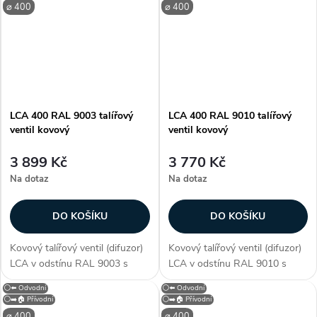
ocelového plechu. Anemostat
ocelového plechu. Anemostat
⌀ 400
⌀ 400
je opatřen bílou vypalovací
je opatřen bílou vypalovací
barvou (RAL 9010)....
barvou (RAL 9010)....
LCA 400 RAL 9003 talířový
LCA 400 RAL 9010 talířový
ventil kovový
ventil kovový
3 899 Kč
3 770 Kč
Na dotaz
Na dotaz
DO KOŠÍKU
DO KOŠÍKU
Kovový talířový ventil (difuzor)
Kovový talířový ventil (difuzor)
LCA v odstínu RAL 9003 s
LCA v odstínu RAL 9010 s
průměrem připojení 400 mm. S
průměrem připojení 400 mm. S
⚪⬅️ Odvodní
⚪⬅️ Odvodní
neperforovaným čelním
neperforovaným čelním
⚪➡️🏠 Přívodní
⚪➡️🏠 Přívodní
panelem je určen pro přívod a
panelem je určen pro přívod a
⌀ 400
⌀ 400