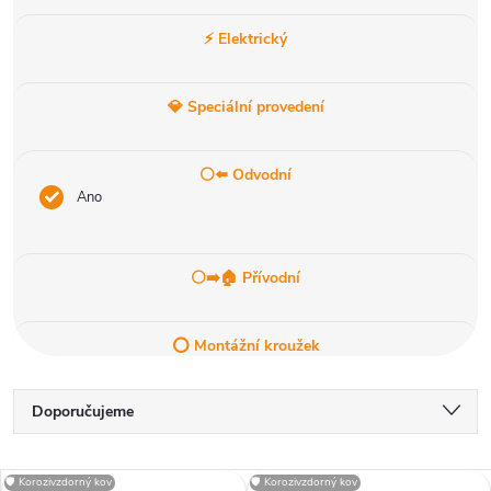
⚡ Elektrický
💎 Speciální provedení
⚪⬅️ Odvodní
Ano
⚪➡️🏠 Přívodní
⭕ Montážní kroužek
Ř
Doporučujeme
a
Nejlevnější
🛡️ Korozivzdorný kov
🛡️ Korozivzdorný kov