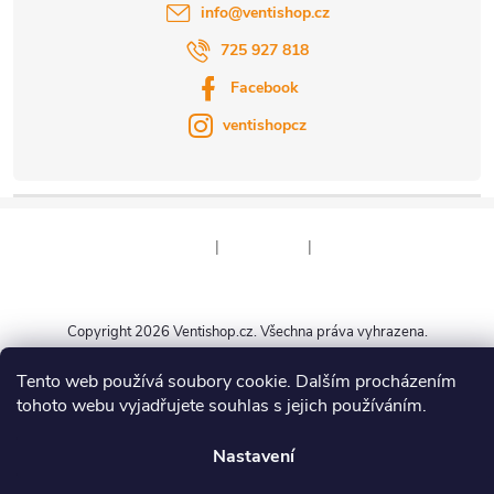
info
@
ventishop.cz
725 927 818
Facebook
ventishopcz
|
|
Copyright 2026
Ventishop.cz
. Všechna práva vyhrazena.
Vytvořil Shoptet
Tento web používá soubory cookie. Dalším procházením
tohoto webu vyjadřujete souhlas s jejich používáním.
Nastavení