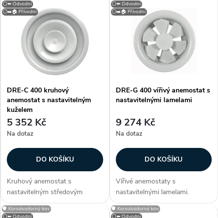
V
Nejdražší
⚪⬅️ Odvodní
⚪⬅️ Odvodní
z
⚪➡️🏠 Přívodní
⚪➡️🏠 Přívodní
ý
Nejprodávanější
e
p
Abecedně
n
i
í
DRE-C 400 kruhový
DRE-G 400 vířivý anemostat s
s
anemostat s nastavitelným
nastavitelnými lamelami
p
kuželem
p
5 352 Kč
9 274 Kč
r
Na dotaz
Na dotaz
r
o
DO KOŠÍKU
DO KOŠÍKU
o
d
Kruhový anemostat s
Vířivé anemostaty s
d
nastavitelným středovým
nastavitelnými lamelami.
u
kuželem. Anemostat lze dodat
Konstrukce Anemostaty jsou
🛡️ Korozivzdorný kov
🛡️ Korozivzdorný kov
také v provedení se čtvercovou
vyrobeny z hliníku, lamely z
⚪⬅️ Odvodní
⚪⬅️ Odvodní