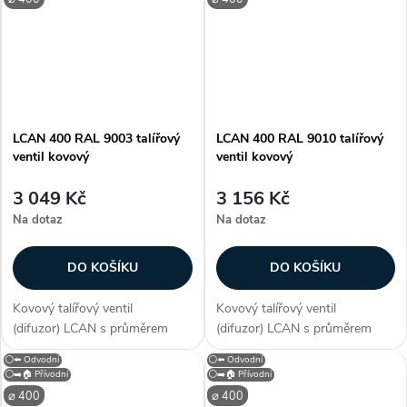
odvod vzduchu. Kruhový...
odvod vzduchu. Kruhový...
LCAN 400 RAL 9003 talířový
LCAN 400 RAL 9010 talířový
ventil kovový
ventil kovový
3 049 Kč
3 156 Kč
Na dotaz
Na dotaz
DO KOŠÍKU
DO KOŠÍKU
Kovový talířový ventil
Kovový talířový ventil
(difuzor) LCAN s průměrem
(difuzor) LCAN s průměrem
připojení 400 mm. S
připojení 400 mm. S
⚪⬅️ Odvodní
⚪⬅️ Odvodní
neperforovaným čelním
neperforovaným čelním
⚪➡️🏠 Přívodní
⚪➡️🏠 Přívodní
panelem je určen
panelem je určen
⌀ 400
⌀ 400