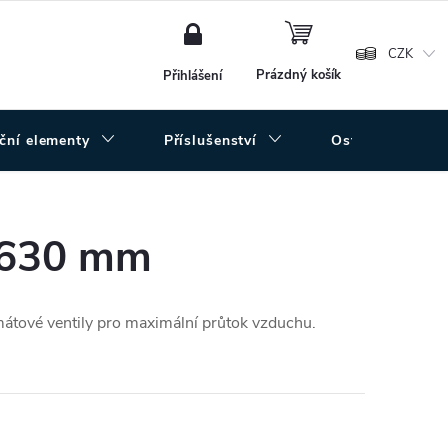
NÁKUPNÍ
KOŠÍK
CZK
Prázdný košík
Přihlášení
uční elementy
Příslušenství
Ostatní
 630 mm
mátové ventily pro maximální průtok vzduchu.