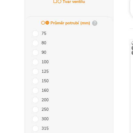
r
⬜⚪ Tvar ventilu
a
⚪️🔵 Průměr potrubí (mm)
?
n
75
n
80
90
í
100
p
125
150
a
i
160
200
n
250
e
300
315