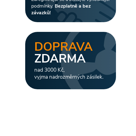
podmínky.
Bezplatně a bez
závazků!
DOPRAVA
ZDARMA
nad 3000 Kč,
vyjma nadrozměrných zásilek.