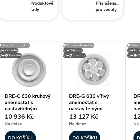
Produktové
Příslušenství
řady
pro ventily
V
🛡️ Korozivzdorný kov
🛡️ Korozivzdorný kov
🛡️ Koro
⚪⬅️ Odvodní
⚪⬅️ Odvodní
⚪⬅️ Odv
⚪➡️🏠 Přívodní
⚪➡️🏠 Přívodní
⚪➡️🏠 Př
ý
p
DRE-C 630 kruhový
DRE-G 630 vířivý
DR
anemostat s
anemostat s
an
s
nastavitelným
nastavitelnými
na
kuželem
lamelami
la
10 936 Kč
13 127 Kč
12
p
Na dotaz
Na dotaz
Na 
DO KOŠÍKU
DO KOŠÍKU
D