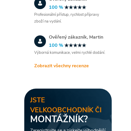
100 %
Profesionální přístup, rychlost přípravy
zboží na vydání.
Ověřený zákazník, Martin
100 %
Výborná komunikace, velmi rychlé dodání.
Zobrazit všechny recenze
JSTE
VELKOOBCHODNÍK ČI
MONTÁŽNÍK?
Zaregistrujte se a získejte výhodnější