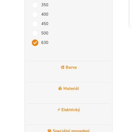
l
350
400
450
500
630
🎨 Barva
l
🪨 Materiál
⚡ Elektrický
💎 Speciální provedení