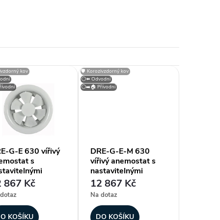
zivzdorný kov
🛡️ Korozivzdorný kov
odní
⚪⬅️ Odvodní
ívodní
⚪➡️🏠 Přívodní
E-G-E 630 vířivý
DRE-G-E-M 630
emostat s
vířivý anemostat s
stavitelnými
nastavitelnými
melami
lamelami
 867 Kč
12 867 Kč
dotaz
Na dotaz
O KOŠÍKU
DO KOŠÍKU