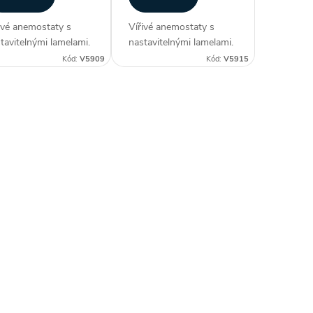
ivé anemostaty s
Vířivé anemostaty s
tavitelnými lamelami.
nastavitelnými lamelami.
nstrukce Anemostaty
Konstrukce Anemostaty
Kód:
V5909
Kód:
V5915
u vyrobeny z hliníku,
jsou vyrobeny z hliníku,
ely z ocelového
lamely z ocelového
chu. Anemostat je
plechu. Anemostat je
třen bílou vypalovací
opatřen bílou vypalovací
vou (RAL 9010)....
barvou (RAL 9010)....