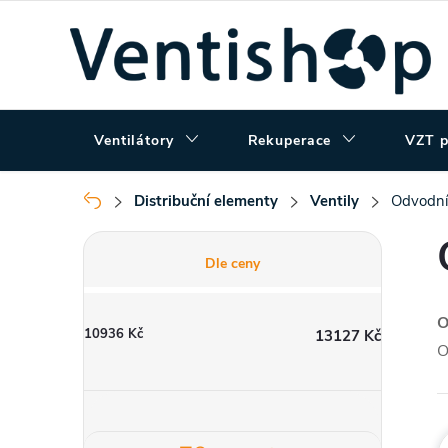
Přejít
na
obsah
Ventilátory
Rekuperace
VZT p
Distribuční elementy
Ventily
Odvodní
Domů
P
Dle ceny
o
O
10936
Kč
13127
Kč
s
O
t