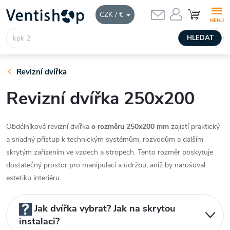
Přejít
NÁKUPNÍ
CZK / €
KOŠÍK
na
obsah
HLEDAT
Revizní dvířka
Revizní dvířka 250x200
Obdélníková revizní dvířka
o rozměru 250x200 mm
zajistí praktický
a snadný přístup k technickým systémům, rozvodům a dalším
skrytým zařízením ve vzdech a stropech. Tento rozměr poskytuje
dostatečný prostor pro manipulaci a údržbu, aniž by narušoval
estetiku interiéru.
Jak dvířka vybrat? Jak na skrytou
instalaci?