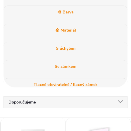
🎨 Barva
🪨 Materiál
S úchytem
Se zámkem
Tlačně otevíratelné / tlačný zámek
Ř
Doporučujeme
a
Nejlevnější
V
Nejdražší