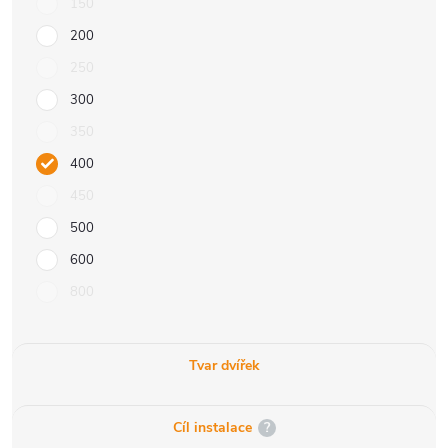
150
200
250
300
350
400
450
500
600
800
Tvar dvířek
Cíl instalace
?