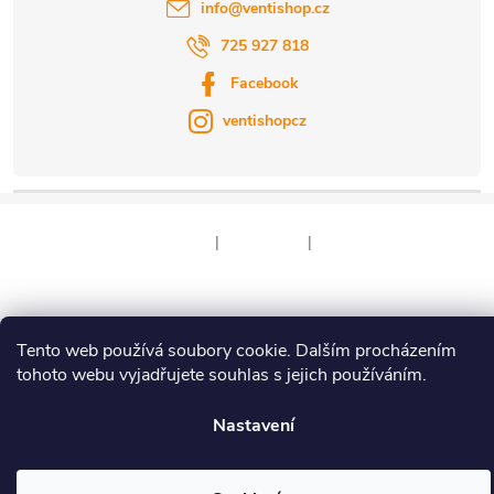
info
@
ventishop.cz
725 927 818
Facebook
ventishopcz
|
|
Copyright 2026
Ventishop.cz
. Všechna práva vyhrazena.
Tento web používá soubory cookie. Dalším procházením
Vytvořil Shoptet
tohoto webu vyjadřujete souhlas s jejich používáním.
Nastavení