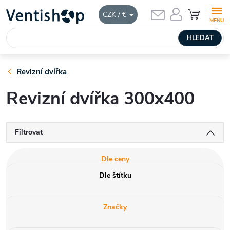
Přejít
NÁKUPNÍ
CZK / €
KOŠÍK
na
obsah
HLEDAT
Revizní dvířka
Revizní dvířka 300x400
Filtrovat
Dle ceny
Dle štítku
Značky