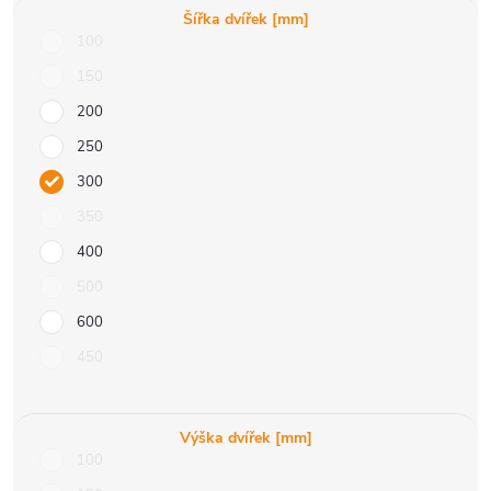
Šířka dvířek [mm]
100
150
200
250
300
350
400
500
600
450
Výška dvířek [mm]
100