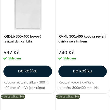
k
nebo prostoru podhledové
kombinace materiálů dvířkům
k
konstrukce....
zajišťuje odolnost a...
t
t
ů
ů
KRDLb 300x400 kovová
RVML 300x400 kovová revizní
revizní dvířka, bílá
dvířka se zámkem
597 Kč
740 Kč
Skladem
Skladem
DO KOŠÍKU
DO KOŠÍKU
Kovová revizní dvířka - 300 ×
Revizní kovová dvířka o
400 mm (Š × V) (bez rámu),
rozměru 300x400 mm. Na
odolné proti vlhkosti,
dvířkách je zabudován klíčem
⭐️ Volba zákazníků
⭐️ Volba zákazníků
polymerový nátěr, barva bílá,
otevíratelný zámek, který zajistí
jako RAL 9016, pozink. ocel,
bezpečnost proti
obdélníkový tvar,
neoprávněnému vniknutí.