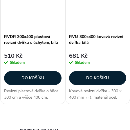
univerzální...
možnost...
RVDR 300x400 plastová
RVM 300x400 kovová revizní
revizní dvířka s úchytem, bílá
dvířka bílá
510 Kč
681 Kč
Skladem
Skladem
DO KOŠÍKU
DO KOŠÍKU
Revizní plastová dvířka o šířce
Kovová revizní dvířka - 300 ×
300 cm a výšce 400 cm.
400 mm ↔↕, materiál ocel,
Otevírání je výrazně usnadněno
barva bílá, s polymerovou
díky úchytu na přední straně
úpravou proti korozi, snadné
panelu, kterým dvířka snadno a
otevírání/zavírání, panel lze
O
rychle otevřete. Díky tomu se...
ukotvit na levou/pravou stranu,
lze...