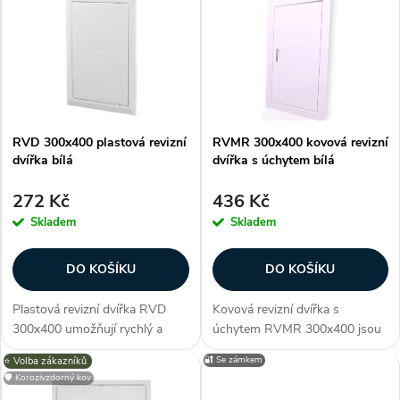
z
ý
Nejprodávanější
e
p
Abecedně
n
i
í
RVD 300x400 plastová revizní
RVMR 300x400 kovová revizní
s
dvířka bílá
dvířka s úchytem bílá
p
p
272 Kč
436 Kč
r
Skladem
Skladem
r
o
DO KOŠÍKU
DO KOŠÍKU
o
d
Plastová revizní dvířka RVD
Kovová revizní dvířka s
d
300x400 umožňují rychlý a
úchytem RVMR 300x400 jsou
u
pohodlný přístup k ukrytým
vyrobená z kvalitní oceli, která
🔐 Se zámkem
⭐️ Volba zákazníků
u
zařízením jako např. přístup do
je navíc potažená
🛡️ Korozivzdorný kov
bytového jádra ke stupačce
polymereovým potahem. Tato