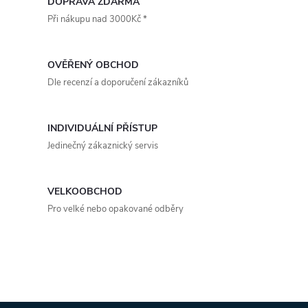
v
DOPRAVA ZDARMA
Při nákupu nad 3000Kč *
l
á
OVĚŘENÝ OBCHOD
d
Dle recenzí a doporučení zákazníků
a
INDIVIDUÁLNÍ PŘÍSTUP
c
Jedinečný zákaznický servis
í
p
VELKOOBCHOD
Pro velké nebo opakované odběry
r
v
k