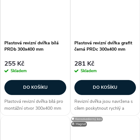
předpokládané...
Instalace možná na zeď či...
Plastová revizní dvířka bílá
Plastová revizní dvířka grafit
PRDb 300x400 mm
černá PRDc 300x400 mm
255 Kč
281 Kč
Skladem
Skladem
DO KOŠÍKU
DO KOŠÍKU
Plastová revizní dvířka bílá pro
Revizní dvířka jsou navržena s
montážní otvor 300x400 mm
cílem poskytnout rychlý a
nabízí snadný a elegantní
efektivní způsob inspekce,
🛡️ Korozivzdorný kov
přístup k skrytým instalacím za
údržby a oprav. Dvířka série
🧲 Magnet
zdí nebo stropem. Vysoce
PRD nabízí elegantní design v
kvalitní ABS materiál,
podobě grafitově černé a