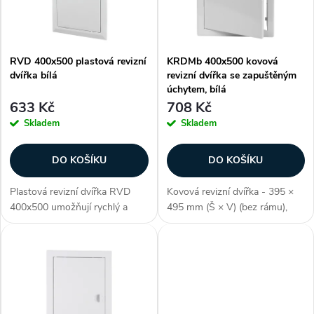
p
n
i
í
RVD 400x500 plastová revizní
KRDMb 400x500 kovová
s
dvířka bílá
revizní dvířka se zapuštěným
p
úchytem, bílá
p
633 Kč
708 Kč
r
Skladem
Skladem
r
o
DO KOŠÍKU
DO KOŠÍKU
o
d
Plastová revizní dvířka RVD
Kovová revizní dvířka - 395 ×
d
400x500 umožňují rychlý a
495 mm (Š × V) (bez rámu),
u
pohodlný přístup k ukrytým
vysoce odolné proti vlhkosti,
u
zařízením jako např. přístup do
polymerový nátěr, barva bílá,
bytového jádra ke stupačce
jako RAL 9016, ocel,
k
nebo prostoru podhledové
obdélníkový tvar,
k
konstrukce....
předpokládané...
t