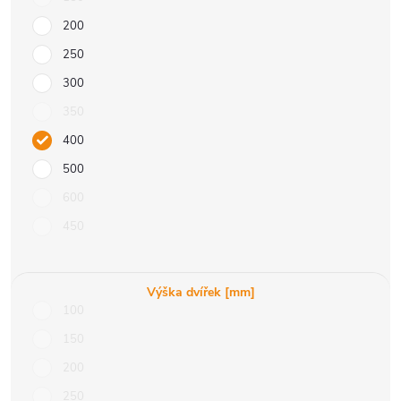
200
250
300
350
400
500
600
450
Výška dvířek [mm]
100
150
200
250