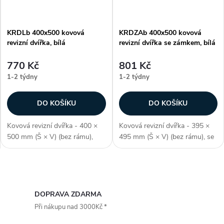
KRDLb 400x500 kovová
KRDZAb 400x500 kovová
revizní dvířka, bílá
revizní dvířka se zámkem, bílá
770 Kč
801 Kč
1-2 týdny
1-2 týdny
DO KOŠÍKU
DO KOŠÍKU
Kovová revizní dvířka - 400 ×
Kovová revizní dvířka - 395 ×
500 mm (Š × V) (bez rámu),
495 mm (Š × V) (bez rámu), se
odolné proti vlhkosti,
zámkem, odolné proti vlhkosti,
polymerový nátěr, barva bílá,
oblé rámečky, polymerový
jako RAL 9016, pozink. ocel,
nátěr, barva bílá, jako RAL
O
obdélníkový tvar,
9016, pozink. ocel,
předpokládané...
obdélníkový...
v
DOPRAVA ZDARMA
Při nákupu nad 3000Kč *
l