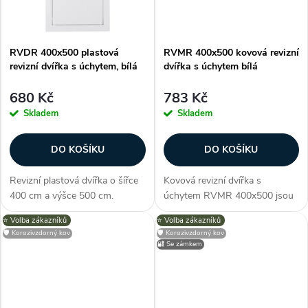
t
ů
ů
RVDR 400x500 plastová
RVMR 400x500 kovová revizní
revizní dvířka s úchytem, bílá
dvířka s úchytem bílá
680 Kč
783 Kč
Skladem
Skladem
DO KOŠÍKU
DO KOŠÍKU
Revizní plastová dvířka o šířce
Kovová revizní dvířka s
400 cm a výšce 500 cm.
úchytem RVMR 400x500 jsou
Otevírání je výrazně usnadněno
vyrobená z kvalitní oceli, která
⭐️ Volba zákazníků
⭐️ Volba zákazníků
díky úchytu na přední straně
je navíc potažená
🛡️ Korozivzdorný kov
🛡️ Korozivzdorný kov
panelu, kterým dvířka snadno a
polymereovým potahem. Tato
🔐 Se zámkem
rychle otevřete. Díky tomu se...
kombinace materiálů dvířkům
zajišťuje odolnost a...