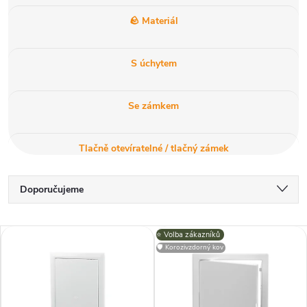
🪨 Materiál
S úchytem
Se zámkem
Tlačně otevíratelné / tlačný zámek
Ř
Doporučujeme
a
Nejlevnější
V
⭐️ Volba zákazníků
Nejdražší
z
🛡️ Korozivzdorný kov
ý
Nejprodávanější
e
Abecedně