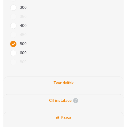
300
350
400
450
500
600
800
Tvar dvířek
Cíl instalace
?
🎨 Barva