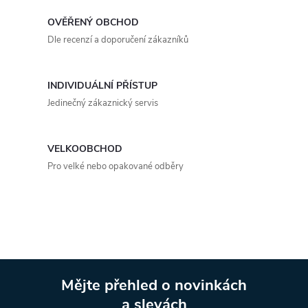
á
OVĚŘENÝ OBCHOD
d
Dle recenzí a doporučení zákazníků
a
INDIVIDUÁLNÍ PŘÍSTUP
c
Jedinečný zákaznický servis
í
p
VELKOOBCHOD
Pro velké nebo opakované odběry
r
v
k
y
Mějte přehled o novinkách
v
a slevách