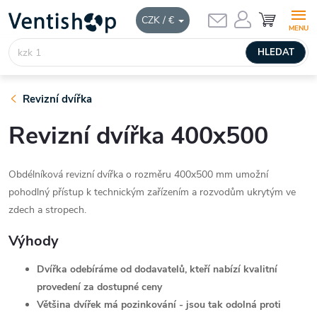
Přejít
NÁKUPNÍ
CZK / €
KOŠÍK
na
obsah
HLEDAT
Revizní dvířka
Revizní dvířka 400x500
Obdélníková revizní dvířka o rozměru 400x500 mm umožní
pohodlný přístup k technickým zařízením a rozvodům ukrytým ve
zdech a stropech.
Výhody
Dvířka odebíráme od dodavatelů, kteří nabízí kvalitní
provedení za dostupné ceny
Většina dvířek má pozinkování - jsou tak odolná proti