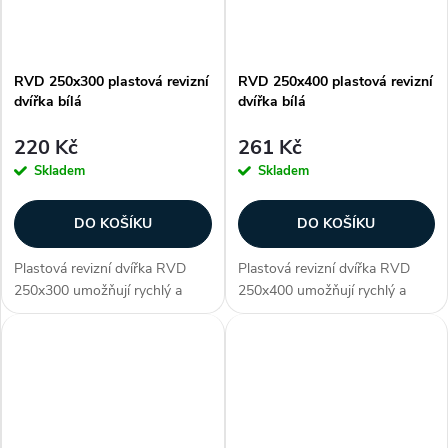
RVD 250x300 plastová revizní
RVD 250x400 plastová revizní
dvířka bílá
dvířka bílá
220 Kč
261 Kč
Skladem
Skladem
DO KOŠÍKU
DO KOŠÍKU
Plastová revizní dvířka RVD
Plastová revizní dvířka RVD
250x300 umožňují rychlý a
250x400 umožňují rychlý a
pohodlný přístup k ukrytým
pohodlný přístup k ukrytým
zařízením jako např. přístup do
zařízením jako např. přístup do
bytového jádra ke stupačce
bytového jádra ke stupačce
nebo prostoru podhledové
nebo prostoru podhledové
konstrukce....
konstrukce....