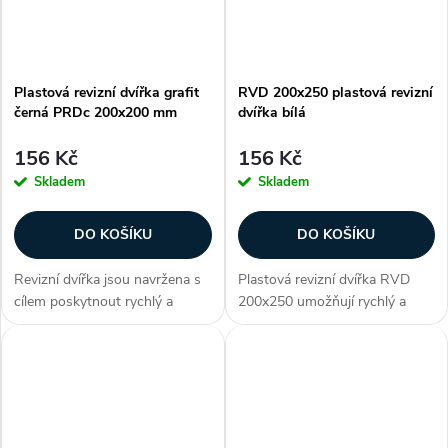
Plastová revizní dvířka grafit
RVD 200x250 plastová revizní
černá PRDc 200x200 mm
dvířka bílá
156 Kč
156 Kč
Skladem
Skladem
DO KOŠÍKU
DO KOŠÍKU
Revizní dvířka jsou navržena s
Plastová revizní dvířka RVD
cílem poskytnout rychlý a
200x250 umožňují rychlý a
efektivní způsob inspekce,
pohodlný přístup k ukrytým
údržby a oprav. Dvířka série
zařízením jako např. přístup do
PRD nabízí elegantní design v
bytového jádra ke stupačce
podobě grafitově černé a
nebo prostoru podhledové
možnost...
konstrukce....