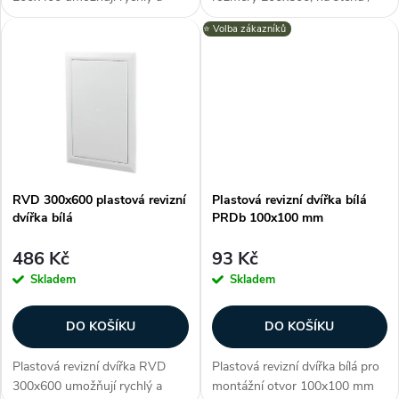
d
u
pohodlný přístup k ukrytým
do obkladu, ABS plast,
⭐️ Volba zákazníků
u
zařízením jako např. přístup do
jednoduchá montáž (šrouby či
bytového jádra ke stupačce
lepidlo), instalace na
k
nebo prostoru podhledové
levou/pravou stranu,
k
konstrukce....
horizontálně/vertikálně, s...
t
t
ů
ů
RVD 300x600 plastová revizní
Plastová revizní dvířka bílá
dvířka bílá
PRDb 100x100 mm
486 Kč
93 Kč
Skladem
Skladem
DO KOŠÍKU
DO KOŠÍKU
Plastová revizní dvířka RVD
Plastová revizní dvířka bílá pro
300x600 umožňují rychlý a
montážní otvor 100x100 mm