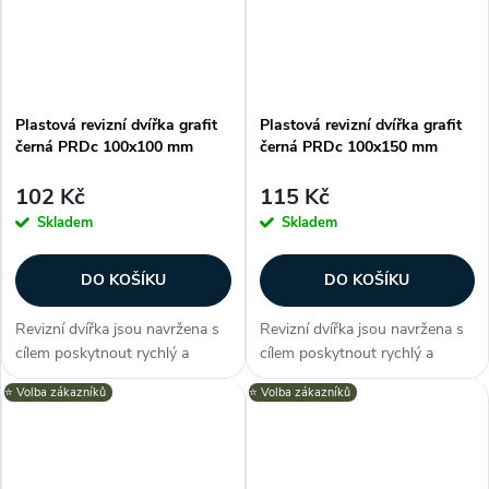
Plastová revizní dvířka grafit
Plastová revizní dvířka grafit
černá PRDc 100x100 mm
černá PRDc 100x150 mm
102 Kč
115 Kč
Skladem
Skladem
DO KOŠÍKU
DO KOŠÍKU
Revizní dvířka jsou navržena s
Revizní dvířka jsou navržena s
cílem poskytnout rychlý a
cílem poskytnout rychlý a
efektivní způsob inspekce,
efektivní způsob inspekce,
⭐️ Volba zákazníků
⭐️ Volba zákazníků
údržby a oprav. Dvířka série
údržby a oprav. Dvířka série
PRD nabízí elegantní design v
PRD nabízí elegantní design v
podobě grafitově černé a
podobě grafitově černé a
možnost...
možnost...