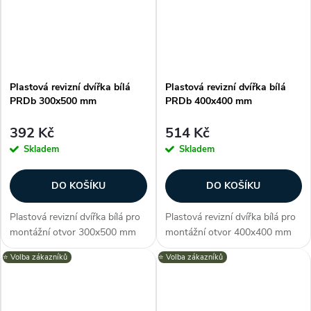
univerzální...
univerzální...
Plastová revizní dvířka bílá
Plastová revizní dvířka bílá
PRDb 300x500 mm
PRDb 400x400 mm
392 Kč
514 Kč
Skladem
Skladem
DO KOŠÍKU
DO KOŠÍKU
Plastová revizní dvířka bílá pro
Plastová revizní dvířka bílá pro
montážní otvor 300x500 mm
montážní otvor 400x400 mm
nabízí snadný a elegantní
nabízí snadný a elegantní
⭐️ Volba zákazníků
⭐️ Volba zákazníků
přístup k skrytým instalacím za
přístup k skrytým instalacím za
zdí nebo stropem. Vysoce
zdí nebo stropem. Vysoce
kvalitní ABS materiál,
kvalitní ABS materiál,
univerzální...
univerzální...