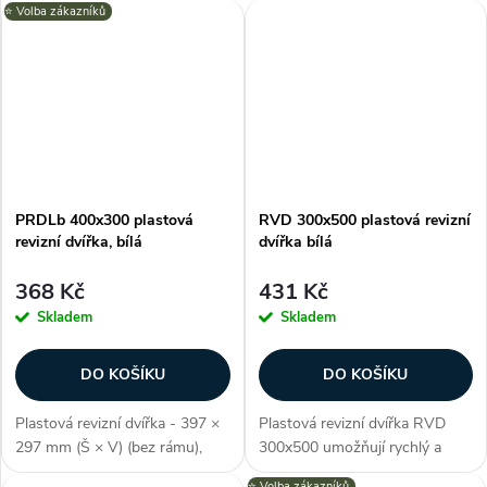
⭐️ Volba zákazníků
otevření až 130 °, polymerový
přístup k skrytým instalacím za
nátěr, barva bílá, vysoce kvalitní
zdí nebo stropem. Vysoce
ABS plast, čtvercový...
kvalitní ABS materiál,
univerzální...
PRDLb 400x300 plastová
RVD 300x500 plastová revizní
revizní dvířka, bílá
dvířka bílá
368 Kč
431 Kč
Skladem
Skladem
DO KOŠÍKU
DO KOŠÍKU
Plastová revizní dvířka - 397 ×
Plastová revizní dvířka RVD
297 mm (Š × V) (bez rámu),
300x500 umožňují rychlý a
odolné proti vlhkosti, úhel
pohodlný přístup k ukrytým
⭐️ Volba zákazníků