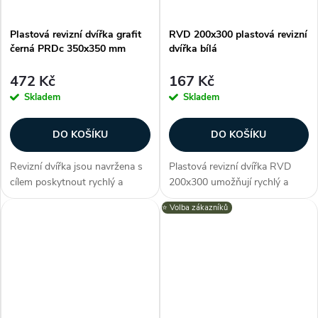
Plastová revizní dvířka grafit
RVD 200x300 plastová revizní
černá PRDc 350x350 mm
dvířka bílá
472 Kč
167 Kč
Skladem
Skladem
DO KOŠÍKU
DO KOŠÍKU
Revizní dvířka jsou navržena s
Plastová revizní dvířka RVD
cílem poskytnout rychlý a
200x300 umožňují rychlý a
efektivní způsob inspekce,
pohodlný přístup k ukrytým
⭐️ Volba zákazníků
údržby a oprav. Dvířka série
zařízením jako např. přístup do
PRD nabízí elegantní design v
bytového jádra ke stupačce
podobě grafitově černé a
nebo prostoru podhledové
možnost...
konstrukce....