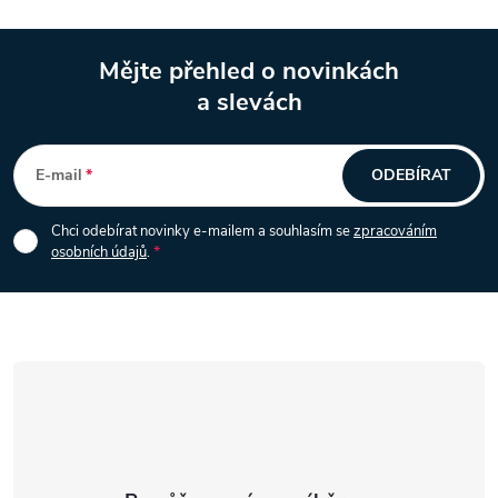
p
i
Mějte přehled o novinkách
a slevách
s
Z
u
á
E-mail
ODEBÍRAT
p
Chci odebírat novinky e-mailem a souhlasím se
zpracováním
osobních údajů
.
a
t
í