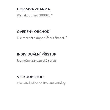
r
d
á
DOPRAVA ZDARMA
a
n
Při nákupu nad 3000Kč *
k
c
o
OVĚŘENÝ OBCHOD
í
v
Dle recenzí a doporučení zákazníků
á
p
n
r
INDIVIDUÁLNÍ PŘÍSTUP
í
Jedinečný zákaznický servis
v
k
VELKOOBCHOD
y
Pro velké nebo opakované odběry
v
ý