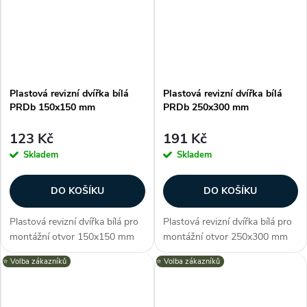
konstrukce....
Plastová revizní dvířka bílá
Plastová revizní dvířka bílá
PRDb 150x150 mm
PRDb 250x300 mm
123 Kč
191 Kč
Skladem
Skladem
DO KOŠÍKU
DO KOŠÍKU
Plastová revizní dvířka bílá pro
Plastová revizní dvířka bílá pro
montážní otvor 150x150 mm
montážní otvor 250x300 mm
nabízí snadný a elegantní
nabízí snadný a elegantní
⭐️ Volba zákazníků
⭐️ Volba zákazníků
přístup k skrytým instalacím za
přístup k skrytým instalacím za
zdí nebo stropem. Vysoce
zdí nebo stropem. Vysoce
kvalitní ABS materiál,
kvalitní ABS materiál,