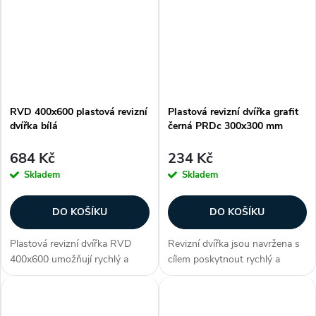
podobě grafitově černé a
nebo prostoru podhledové
možnost...
konstrukce....
RVD 400x600 plastová revizní
Plastová revizní dvířka grafit
dvířka bílá
černá PRDc 300x300 mm
684 Kč
234 Kč
Skladem
Skladem
DO KOŠÍKU
DO KOŠÍKU
Plastová revizní dvířka RVD
Revizní dvířka jsou navržena s
400x600 umožňují rychlý a
cílem poskytnout rychlý a
pohodlný přístup k ukrytým
efektivní způsob inspekce,
zařízením jako např. přístup do
údržby a oprav. Dvířka série
bytového jádra ke stupačce
PRD nabízí elegantní design v