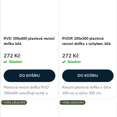
nebo prostoru podhledové
podobě grafitově černé a
konstrukce....
možnost...
RVD 300x400 plastová revizní
RVDR 200x300 plastová
dvířka bílá
revizní dvířka s úchytem, bílá
272 Kč
272 Kč
Skladem
Skladem
DO KOŠÍKU
DO KOŠÍKU
Plastová revizní dvířka RVD
Revizní plastová dvířka o šířce
300x400 umožňují rychlý a
200 cm a výšce 300 cm.
pohodlný přístup k ukrytým
Otevírání je výrazně usnadněno
⭐️ Volba zákazníků
⭐️ Volba zákazníků
zařízením jako např. přístup do
díky úchytu na přední straně
bytového jádra ke stupačce
panelu, kterým dvířka snadno a
nebo prostoru podhledové
rychle otevřete. Díky tomu se...