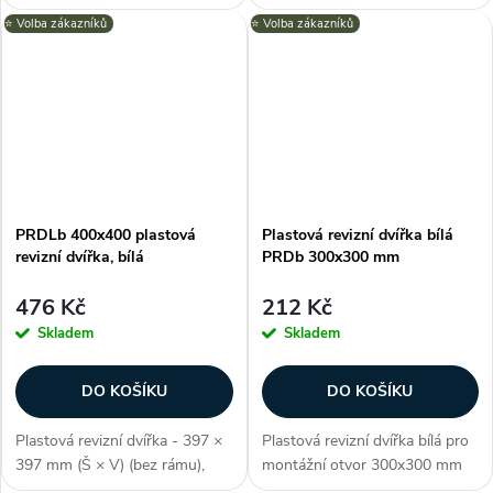
pohodlný přístup k ukrytým
nabízí snadný a elegantní
⭐️ Volba zákazníků
⭐️ Volba zákazníků
zařízením jako např. přístup do
přístup k skrytým instalacím za
bytového jádra ke stupačce
zdí nebo stropem. Vysoce
nebo prostoru podhledové
kvalitní ABS materiál,
konstrukce....
univerzální...
PRDLb 400x400 plastová
Plastová revizní dvířka bílá
revizní dvířka, bílá
PRDb 300x300 mm
476 Kč
212 Kč
Skladem
Skladem
DO KOŠÍKU
DO KOŠÍKU
Plastová revizní dvířka - 397 ×
Plastová revizní dvířka bílá pro
397 mm (Š × V) (bez rámu),
montážní otvor 300x300 mm
odolné proti vlhkosti, úhel
nabízí snadný a elegantní