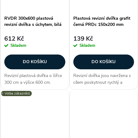
RVDR 300x600 plastová
Plastová revizní dvířka grafit
revizní dvířka s úchytem, bílá
černá PRDc 150x200 mm
612 Kč
139 Kč
Skladem
Skladem
DO KOŠÍKU
DO KOŠÍKU
Revizní plastová dvířka o šířce
Revizní dvířka jsou navržena s
300 cm a výšce 600 cm.
cílem poskytnout rychlý a
Otevírání je výrazně usnadněno
efektivní způsob inspekce,
⭐️ Volba zákazníků
díky úchytu na přední straně
údržby a oprav. Dvířka série
panelu, kterým dvířka snadno a
PRD nabízí elegantní design v
rychle otevřete. Díky tomu se...
podobě grafitově černé a
možnost...