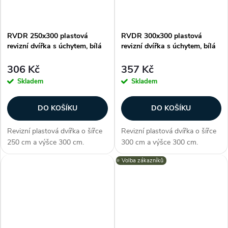
RVDR 250x300 plastová
RVDR 300x300 plastová
revizní dvířka s úchytem, bílá
revizní dvířka s úchytem, bílá
306 Kč
357 Kč
Skladem
Skladem
DO KOŠÍKU
DO KOŠÍKU
Revizní plastová dvířka o šířce
Revizní plastová dvířka o šířce
250 cm a výšce 300 cm.
300 cm a výšce 300 cm.
Otevírání je výrazně usnadněno
Otevírání je výrazně usnadněno
⭐️ Volba zákazníků
díky úchytu na přední straně
díky úchytu na přední straně
panelu, kterým dvířka snadno a
panelu, kterým dvířka snadno a
rychle otevřete. Díky tomu se...
rychle otevřete. Díky tomu se...