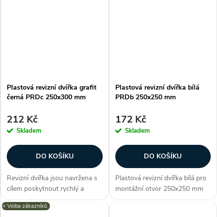
bytového jádra ke stupačce
PRD nabízí elegantní design v
nebo prostoru podhledové
podobě grafitově černé a
konstrukce....
možnost...
Plastová revizní dvířka grafit
Plastová revizní dvířka bílá
černá PRDc 250x300 mm
PRDb 250x250 mm
212 Kč
172 Kč
Skladem
Skladem
DO KOŠÍKU
DO KOŠÍKU
Revizní dvířka jsou navržena s
Plastová revizní dvířka bílá pro
cílem poskytnout rychlý a
montážní otvor 250x250 mm
efektivní způsob inspekce,
nabízí snadný a elegantní
⭐️ Volba zákazníků
údržby a oprav. Dvířka série
přístup k skrytým instalacím za