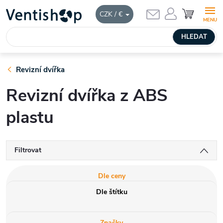
Přejít
HLEDAT
CZK / €
na
obsah
Revizní dvířka
Revizní dvířka z ABS
plastu
Filtrovat
Dle ceny
Dle štítku
Značky