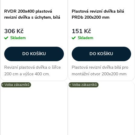
RVDR 200x400 plastová
Plastová revizní dvířka bílá
revizní dvířka s úchytem, bílá
PRDb 200x200 mm
306 Kč
151 Kč
Skladem
Skladem
DO KOŠÍKU
DO KOŠÍKU
Revizní plastová dvířka o šířce
Plastová revizní dvířka bílá pro
200 cm a výšce 400 cm.
montážní otvor 200x200 mm
Otevírání je výrazně usnadněno
nabízí snadný a elegantní
⭐️ Volba zákazníků
⭐️ Volba zákazníků
díky úchytu na přední straně
přístup k skrytým instalacím za
panelu, kterým dvířka snadno a
zdí nebo stropem. Vysoce
rychle otevřete. Díky tomu se...
kvalitní ABS materiál,
univerzální...