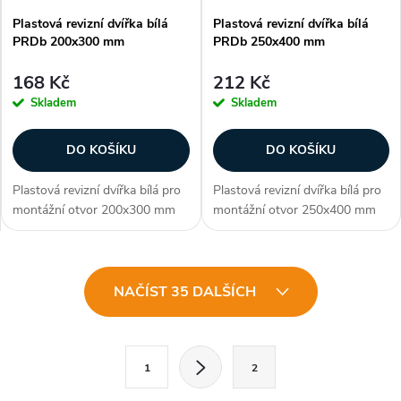
Plastová revizní dvířka bílá
Plastová revizní dvířka bílá
PRDb 200x300 mm
PRDb 250x400 mm
168 Kč
212 Kč
Skladem
Skladem
DO KOŠÍKU
DO KOŠÍKU
Plastová revizní dvířka bílá pro
Plastová revizní dvířka bílá pro
montážní otvor 200x300 mm
montážní otvor 250x400 mm
nabízí snadný a elegantní
nabízí snadný a elegantní
přístup k skrytým instalacím za
přístup k skrytým instalacím za
zdí nebo stropem. Vysoce
zdí nebo stropem. Vysoce
O
kvalitní ABS materiál,
kvalitní ABS materiál,
NAČÍST 35 DALŠÍCH
univerzální...
univerzální...
v
l
S
1
2
t
á