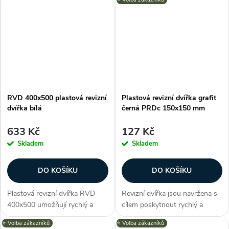
otevření až 130 °, polymerový
zařízením jako např. přístup do
nátěr, barva bílá, vysoce kvalitní
bytového jádra ke stupačce
ABS plast, obdélníkový...
nebo prostoru podhledové
konstrukce....
RVD 400x500 plastová revizní
Plastová revizní dvířka grafit
dvířka bílá
černá PRDc 150x150 mm
633 Kč
127 Kč
Skladem
Skladem
DO KOŠÍKU
DO KOŠÍKU
Plastová revizní dvířka RVD
Revizní dvířka jsou navržena s
400x500 umožňují rychlý a
cílem poskytnout rychlý a
pohodlný přístup k ukrytým
efektivní způsob inspekce,
⭐️ Volba zákazníků
⭐️ Volba zákazníků
zařízením jako např. přístup do
údržby a oprav. Dvířka série