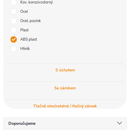
Kov, korozivzdorný
Ocel
Ocel, pozink
Plast
ABS plast
Hliník
S úchytem
Se zámkem
Tlačně otevíratelné / tlačný zámek
Ř
Doporučujeme