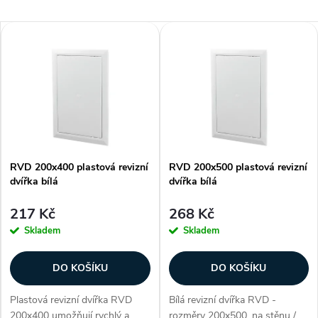
a
Nejlevnější
V
Nejdražší
z
ý
Nejprodávanější
e
p
Abecedně
n
i
í
RVD 200x400 plastová revizní
RVD 200x500 plastová revizní
s
dvířka bílá
dvířka bílá
p
p
217 Kč
268 Kč
r
Skladem
Skladem
r
o
DO KOŠÍKU
DO KOŠÍKU
o
d
Plastová revizní dvířka RVD
Bílá revizní dvířka RVD -
200x400 umožňují rychlý a
rozměry 200x500, na stěnu /