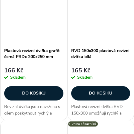
PRD nabízí elegantní design v
zdí nebo stropem. Vysoce
podobě grafitově černé a
kvalitní ABS materiál,
možnost...
univerzální...
Plastová revizní dvířka grafit
RVD 150x300 plastová revizní
černá PRDc 200x250 mm
dvířka bílá
166 Kč
165 Kč
Skladem
Skladem
DO KOŠÍKU
DO KOŠÍKU
Revizní dvířka jsou navržena s
Plastová revizní dvířka RVD
cílem poskytnout rychlý a
150x300 umožňují rychlý a
efektivní způsob inspekce,
pohodlný přístup k ukrytým
⭐️ Volba zákazníků
údržby a oprav. Dvířka série
zařízením jako např. přístup do
PRD nabízí elegantní design v
bytového jádra ke stupačce