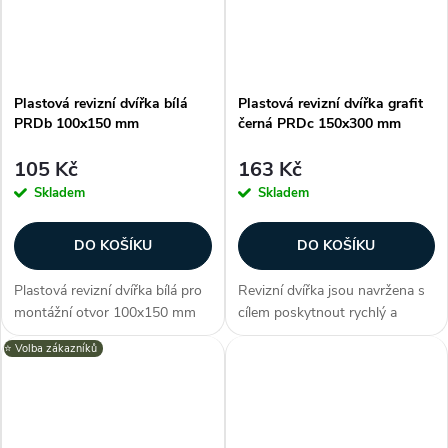
Plastová revizní dvířka bílá
Plastová revizní dvířka grafit
PRDb 100x150 mm
černá PRDc 150x300 mm
105 Kč
163 Kč
Skladem
Skladem
DO KOŠÍKU
DO KOŠÍKU
Plastová revizní dvířka bílá pro
Revizní dvířka jsou navržena s
montážní otvor 100x150 mm
cílem poskytnout rychlý a
nabízí snadný a elegantní
efektivní způsob inspekce,
⭐️ Volba zákazníků
přístup k skrytým instalacím za
údržby a oprav. Dvířka série
zdí nebo stropem. Vysoce
PRD nabízí elegantní design v
kvalitní ABS materiál,
podobě grafitově černé a
univerzální...
možnost...