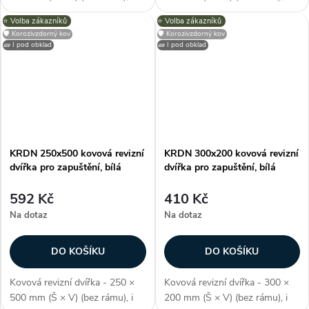
pro skrytou instalaci, odolné
pro skrytou instalaci, odolné
⭐️ Volba zákazníků
⭐️ Volba zákazníků
proti vlhkosti, perforovaný
proti vlhkosti, perforovaný
🛡️ Korozivzdorný kov
🛡️ Korozivzdorný kov
kovový rám, zvýšený okrajový
kovový rám, zvýšený okrajový
🧱 I pod obklad
🧱 I pod obklad
profil (pro perfektní nanášení...
profil (pro perfektní nanášení...
KRDN 250x500 kovová revizní
KRDN 300x200 kovová revizní
dvířka pro zapuštění, bílá
dvířka pro zapuštění, bílá
592 Kč
410 Kč
Na dotaz
Na dotaz
DO KOŠÍKU
DO KOŠÍKU
Kovová revizní dvířka - 250 ×
Kovová revizní dvířka - 300 ×
500 mm (Š × V) (bez rámu), i
200 mm (Š × V) (bez rámu), i