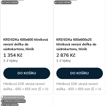
pod sádrokarton, odolné proti
pod sádrokarton, odolné proti
🧱 I pod obklad
🧱 I pod obklad
vlhkosti, barva stříbrná,...
vlhkosti, barva stříbrná,...
KRDSDKa 600x600 hliníková
KRDSDKa 600x600x25
revizní dvířka do
hliníková revizní dvířka do
sádrokartonu, hliník
sádrokartonu, hliník
1 354 Kč
2 876 Kč
1-2 týdny
1-2 týdny
DO KOŠÍKU
DO KOŠÍKU
Hliníková SDK skrytá revizní
Hliníková SDK skrytá revizní
dvířka - 655 × 655 mm (Š × V)
dvířka - 655 × 655 mm (Š × V)
(včetně rámu), pro skrytou /
(včetně rámu), pro skrytou /
🛡️ Korozivzdorný kov
neviditelnou instalaci, montáž
neviditelnou instalaci, montáž
🫳 Otevření přitačením
pod sádrokarton, odolné proti
pod sádrokarton, odolné proti
🧱 I pod obklad