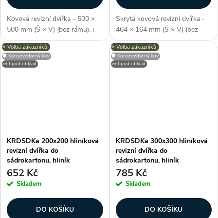
Kovová revizní dvířka - 500 ×
Skrytá kovová revizní dvířka -
500 mm (Š × V) (bez rámu), i
464 × 164 mm (Š × V) (bez
pro skrytou instalaci, odolné
rámu), pro skrytou instalaci,
⭐️ Volba zákazníků
⭐️ Volba zákazníků
proti vlhkosti, perforovaný
odolné proti vlhkosti, lze
🛡️ Korozivzdorný kov
🛡️ Korozivzdorný kov
kovový rám, zvýšený okrajový
umístit pod obklad, polymerový
🧱 I pod obklad
🧱 I pod obklad
profil (pro perfektní nanášení...
nátěr, barva bílá, jako RAL...
KRDSDKa 200x200 hliníková
KRDSDKa 300x300 hliníková
revizní dvířka do
revizní dvířka do
sádrokartonu, hliník
sádrokartonu, hliník
652 Kč
785 Kč
Skladem
Skladem
DO KOŠÍKU
DO KOŠÍKU