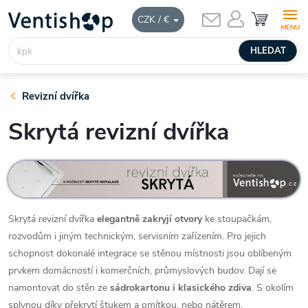
Přejít
NÁKUPNÍ
CZK / €
KOŠÍK
na
obsah
HLEDAT
Revizní dvířka
Skrytá revizní dvířka
Skrytá revizní dvířka
elegantně zakryjí otvory
ke stoupačkám,
rozvodům i jiným technickým, servisním zařízením. Pro jejich
schopnost dokonalé integrace se stěnou místnosti jsou oblíbeným
prvkem domácností i komerčních, průmyslových budov. Dají se
namontovat do stěn ze
sádrokartonu i klasického zdiva
. S okolím
splynou díky překrytí štukem a omítkou, nebo nátěrem.