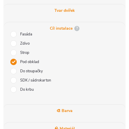
Tvar dvířek
Cíl instalace
?
Fasáda
Zdivo
Strop
Pod obklad
Do stoupačky
SDK / sádrokarton
Do krbu
🎨 Barva
🪨 Materiál