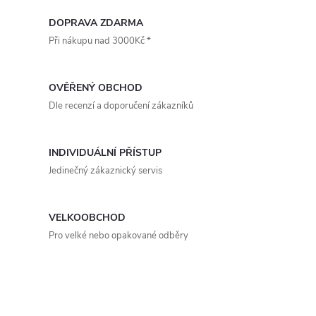
zámek (otevření přitlačením),...
v
DOPRAVA ZDARMA
Při nákupu nad 3000Kč *
l
á
OVĚŘENÝ OBCHOD
d
Dle recenzí a doporučení zákazníků
a
INDIVIDUÁLNÍ PŘÍSTUP
c
Jedinečný zákaznický servis
í
p
VELKOOBCHOD
Pro velké nebo opakované odběry
r
v
k