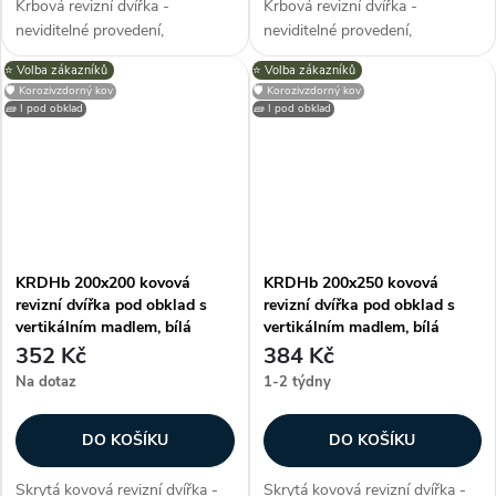
Krbová revizní dvířka -
Krbová revizní dvířka -
neviditelné provedení,
neviditelné provedení,
obdélníkový tvar (na výšku),
obdélníkový tvar (na výšku),
⭐️ Volba zákazníků
⭐️ Volba zákazníků
izolační deska 30 mm, plně
izolační deska 30 mm, plně
🛡️ Korozivzdorný kov
🛡️ Korozivzdorný kov
vyjímatelná vnitřní část, tlačný
vyjímatelná vnitřní část, tlačný
🧱 I pod obklad
🧱 I pod obklad
zámek (otevření přitlačením),...
zámek (otevření přitlačením),...
KRDHb 200x200 kovová
KRDHb 200x250 kovová
revizní dvířka pod obklad s
revizní dvířka pod obklad s
vertikálním madlem, bílá
vertikálním madlem, bílá
352 Kč
384 Kč
Na dotaz
1-2 týdny
DO KOŠÍKU
DO KOŠÍKU
Skrytá kovová revizní dvířka -
Skrytá kovová revizní dvířka -