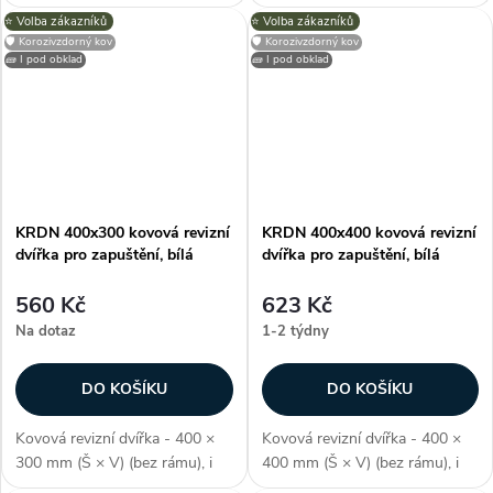
pro skrytou instalaci, odolné
pro skrytou instalaci, odolné
⭐️ Volba zákazníků
⭐️ Volba zákazníků
proti vlhkosti, perforovaný
proti vlhkosti, perforovaný
🛡️ Korozivzdorný kov
🛡️ Korozivzdorný kov
kovový rám, zvýšený okrajový
kovový rám, zvýšený okrajový
🧱 I pod obklad
🧱 I pod obklad
profil (pro perfektní nanášení...
profil (pro perfektní nanášení...
KRDN 400x300 kovová revizní
KRDN 400x400 kovová revizní
dvířka pro zapuštění, bílá
dvířka pro zapuštění, bílá
560 Kč
623 Kč
Na dotaz
1-2 týdny
DO KOŠÍKU
DO KOŠÍKU
Kovová revizní dvířka - 400 ×
Kovová revizní dvířka - 400 ×
300 mm (Š × V) (bez rámu), i
400 mm (Š × V) (bez rámu), i
pro skrytou instalaci, odolné
pro skrytou instalaci, odolné