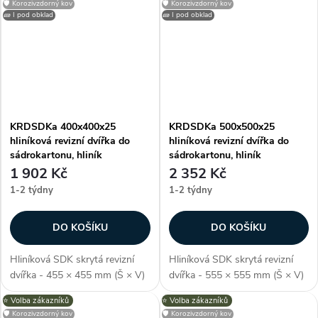
🛡️ Korozivzdorný kov
🛡️ Korozivzdorný kov
pod sádrokarton, odolné proti
pod sádrokarton, odolné proti
🧱 I pod obklad
🧱 I pod obklad
vlhkosti, barva stříbrná,...
vlhkosti, barva stříbrná,...
KRDSDKa 400x400x25
KRDSDKa 500x500x25
hliníková revizní dvířka do
hliníková revizní dvířka do
sádrokartonu, hliník
sádrokartonu, hliník
1 902 Kč
2 352 Kč
1-2 týdny
1-2 týdny
DO KOŠÍKU
DO KOŠÍKU
Hliníková SDK skrytá revizní
Hliníková SDK skrytá revizní
dvířka - 455 × 455 mm (Š × V)
dvířka - 555 × 555 mm (Š × V)
(včetně rámu), pro skrytou /
(včetně rámu), pro skrytou /
⭐️ Volba zákazníků
⭐️ Volba zákazníků
neviditelnou instalaci, montáž
neviditelnou instalaci, montáž
🛡️ Korozivzdorný kov
🛡️ Korozivzdorný kov