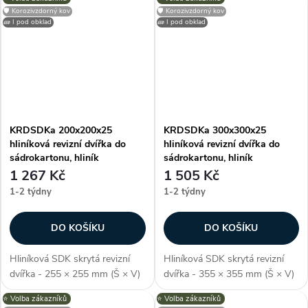
proti vlhkosti, perforovaný
proti vlhkosti, perforovaný
🛡️ Korozivzdorný kov
🛡️ Korozivzdorný kov
kovový rám, zvýšený okrajový
kovový rám, zvýšený okrajový
🧱 I pod obklad
🧱 I pod obklad
profil (pro perfektní nanášení...
profil (pro perfektní nanášení...
KRDSDKa 200x200x25
KRDSDKa 300x300x25
hliníková revizní dvířka do
hliníková revizní dvířka do
sádrokartonu, hliník
sádrokartonu, hliník
1 267 Kč
1 505 Kč
1-2 týdny
1-2 týdny
DO KOŠÍKU
DO KOŠÍKU
Hliníková SDK skrytá revizní
Hliníková SDK skrytá revizní
dvířka - 255 × 255 mm (Š × V)
dvířka - 355 × 355 mm (Š × V)
(včetně rámu), pro skrytou /
(včetně rámu), pro skrytou /
⭐️ Volba zákazníků
⭐️ Volba zákazníků
neviditelnou instalaci, montáž
neviditelnou instalaci, montáž