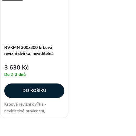
vlhkosti, barva stříbrná,...
vlhkosti, barva stříbrná,...
RVKMN 300x300 krbová
revizní dvířka, neviditelná
3 630 Kč
Do 2-3 dnů
DO KOŠÍKU
Krbová revizní dvířka -
neviditelné provedení,
obdélníkový tvar (na výšku),
izolační deska 30 mm, plně
vyjímatelná vnitřní část, tlačný
O