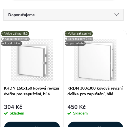
Ř
Doporučujeme
a
Nejlevnější
V
⭐️ Volba zákazníků
⭐️ Volba zákazníků
Nejdražší
z
🛡️ Korozivzdorný kov
🛡️ Korozivzdorný kov
🧱 I pod obklad
🧱 I pod obklad
ý
Nejprodávanější
e
p
Abecedně
n
i
í
KRDN 150x150 kovová revizní
KRDN 300x300 kovová revizní
s
dvířka pro zapuštění, bílá
dvířka pro zapuštění, bílá
p
p
304 Kč
450 Kč
r
Skladem
Skladem
r