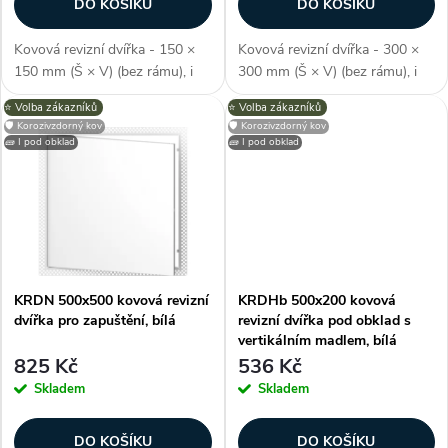
o
DO KOŠÍKU
DO KOŠÍKU
o
d
Kovová revizní dvířka - 150 ×
Kovová revizní dvířka - 300 ×
d
150 mm (Š × V) (bez rámu), i
300 mm (Š × V) (bez rámu), i
u
pro skrytou instalaci, odolné
pro skrytou instalaci, odolné
⭐️ Volba zákazníků
⭐️ Volba zákazníků
u
proti vlhkosti, perforovaný
proti vlhkosti, perforovaný
🛡️ Korozivzdorný kov
🛡️ Korozivzdorný kov
kovový rám, zvýšený okrajový
kovový rám, zvýšený okrajový
k
🧱 I pod obklad
🧱 I pod obklad
profil (pro perfektní nanášení...
profil (pro perfektní nanášení...
k
t
t
ů
ů
KRDN 500x500 kovová revizní
KRDHb 500x200 kovová
dvířka pro zapuštění, bílá
revizní dvířka pod obklad s
vertikálním madlem, bílá
825 Kč
536 Kč
Skladem
Skladem
DO KOŠÍKU
DO KOŠÍKU