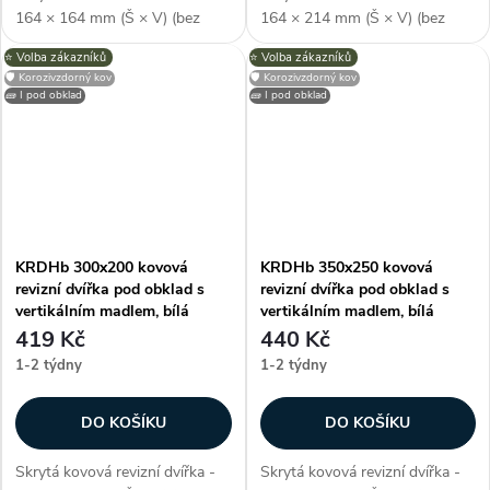
164 × 164 mm (Š × V) (bez
164 × 214 mm (Š × V) (bez
rámu), pro skrytou instalaci,
rámu), pro skrytou instalaci,
⭐️ Volba zákazníků
⭐️ Volba zákazníků
odolné proti vlhkosti, lze
odolné proti vlhkosti, lze
🛡️ Korozivzdorný kov
🛡️ Korozivzdorný kov
umístit pod obklad, polymerový
umístit pod obklad, polymerový
🧱 I pod obklad
🧱 I pod obklad
nátěr, barva bílá, jako RAL...
nátěr, barva bílá, jako RAL...
KRDHb 300x200 kovová
KRDHb 350x250 kovová
revizní dvířka pod obklad s
revizní dvířka pod obklad s
vertikálním madlem, bílá
vertikálním madlem, bílá
419 Kč
440 Kč
1-2 týdny
1-2 týdny
DO KOŠÍKU
DO KOŠÍKU
Skrytá kovová revizní dvířka -
Skrytá kovová revizní dvířka -