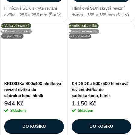
Hliníková SDK skrytá revizní
Hliníková SDK skrytá revizní
dvířka - 255 × 255 mm (Š × V)
dvířka - 355 × 355 mm (Š × V)
(včetně rámu), pro skrytou /
(včetně rámu), pro skrytou /
⭐️ Volba zákazníků
⭐️ Volba zákazníků
neviditelnou instalaci, montáž
neviditelnou instalaci, montáž
🛡️ Korozivzdorný kov
🛡️ Korozivzdorný kov
pod sádrokarton, odolné proti
pod sádrokarton, odolné proti
🧱 I pod obklad
🧱 I pod obklad
vlhkosti, barva stříbrná,...
vlhkosti, barva stříbrná,...
KRDSDKa 400x400 hliníková
KRDSDKa 500x500 hliníková
revizní dvířka do
revizní dvířka do
sádrokartonu, hliník
sádrokartonu, hliník
944 Kč
1 150 Kč
Skladem
Skladem
DO KOŠÍKU
DO KOŠÍKU