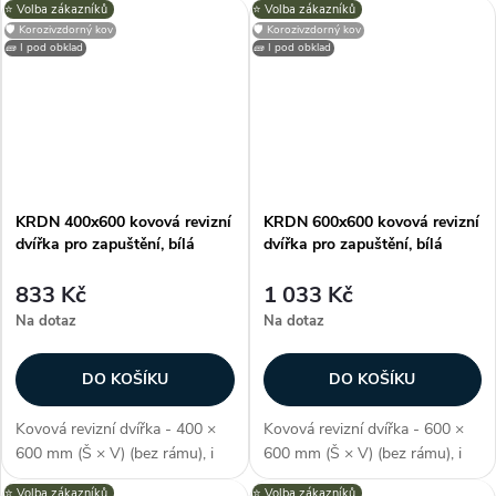
⭐️ Volba zákazníků
⭐️ Volba zákazníků
proti vlhkosti, perforovaný
proti vlhkosti, perforovaný
🛡️ Korozivzdorný kov
🛡️ Korozivzdorný kov
kovový rám, zvýšený okrajový
kovový rám, zvýšený okrajový
🧱 I pod obklad
🧱 I pod obklad
profil (pro perfektní nanášení...
profil (pro perfektní nanášení...
KRDN 400x600 kovová revizní
KRDN 600x600 kovová revizní
dvířka pro zapuštění, bílá
dvířka pro zapuštění, bílá
833 Kč
1 033 Kč
Na dotaz
Na dotaz
DO KOŠÍKU
DO KOŠÍKU
Kovová revizní dvířka - 400 ×
Kovová revizní dvířka - 600 ×
600 mm (Š × V) (bez rámu), i
600 mm (Š × V) (bez rámu), i
pro skrytou instalaci, odolné
pro skrytou instalaci, odolné
⭐️ Volba zákazníků
⭐️ Volba zákazníků