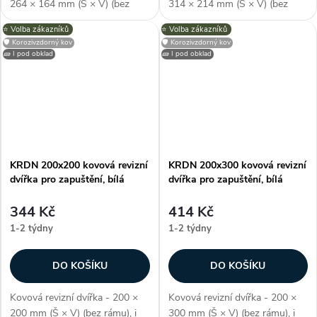
264 × 164 mm (Š × V) (bez
314 × 214 mm (Š × V) (bez
rámu), pro skrytou instalaci,
rámu), pro skrytou instalaci,
⭐️ Volba zákazníků
⭐️ Volba zákazníků
odolné proti vlhkosti, lze
odolné proti vlhkosti, lze
🛡️ Korozivzdorný kov
🛡️ Korozivzdorný kov
umístit pod obklad, polymerový
umístit pod obklad, polymerový
🧱 I pod obklad
🧱 I pod obklad
nátěr, barva bílá, jako RAL...
nátěr, barva bílá, jako RAL...
KRDN 200x200 kovová revizní
KRDN 200x300 kovová revizní
dvířka pro zapuštění, bílá
dvířka pro zapuštění, bílá
344 Kč
414 Kč
1-2 týdny
1-2 týdny
DO KOŠÍKU
DO KOŠÍKU
Kovová revizní dvířka - 200 ×
Kovová revizní dvířka - 200 ×
200 mm (Š × V) (bez rámu), i
300 mm (Š × V) (bez rámu), i