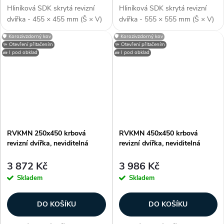
Hliníková SDK skrytá revizní
Hliníková SDK skrytá revizní
dvířka - 455 × 455 mm (Š × V)
dvířka - 555 × 555 mm (Š × V)
(včetně rámu), pro skrytou /
(včetně rámu), pro skrytou /
🛡️ Korozivzdorný kov
🛡️ Korozivzdorný kov
neviditelnou instalaci, montáž
neviditelnou instalaci, montáž
🫳 Otevření přitačením
🫳 Otevření přitačením
pod sádrokarton, odolné proti
pod sádrokarton, odolné proti
🧱 I pod obklad
🧱 I pod obklad
vlhkosti, barva stříbrná,...
vlhkosti, barva stříbrná,...
RVKMN 250x450 krbová
RVKMN 450x450 krbová
revizní dvířka, neviditelná
revizní dvířka, neviditelná
3 872 Kč
3 986 Kč
Skladem
Skladem
DO KOŠÍKU
DO KOŠÍKU