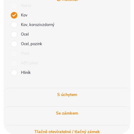
Nerez
Kov
Kov, korozivzdorný
Ocel
Ocel, pozink
Plast
ABS plast
Hliník
S úchytem
Se zámkem
Tlačně otevíratelné / tlačný zámek