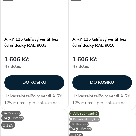
provedení, na stěnu /...
AIRY 125 talířový ventil bez
AIRY 125 talířový ventil bez
čelní desky RAL 9003
čelní desky RAL 9010
1 606 Kč
1 606 Kč
Na dotaz
Na dotaz
DO KOŠÍKU
DO KOŠÍKU
Univerzální talířový ventil AIRY
Univerzální talířový ventil AIRY
125 je určen pro instalaci na
125 je určen pro instalaci na
zeď nebo do stropu. Difuzory
zeď nebo do stropu. Difuzory
⚪⬅️ Odvodní
⭐️ Volba zákazníků
AIRY jsou vhodné pro přívod i
AIRY jsou vhodné pro přívod i
⚪➡️🏠 Přívodní
🛡️ Korozivzdorný kov
odvod vzduchu. Jeho
odvod vzduchu. Jeho
⚪⬅️ Odvodní
⌀ 125
inteligentní funkce Smart...
inteligentní funkce Smart...
⚪➡️🏠 Přívodní