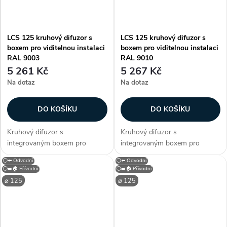
LCS 125 kruhový difuzor s
LCS 125 kruhový difuzor s
boxem pro viditelnou instalaci
boxem pro viditelnou instalaci
RAL 9003
RAL 9010
5 261 Kč
5 267 Kč
Na dotaz
Na dotaz
DO KOŠÍKU
DO KOŠÍKU
Kruhový difuzor s
Kruhový difuzor s
integrovaným boxem pro
integrovaným boxem pro
viditelnou instalaci LCS 125.
viditelnou instalaci LCS 125.
⚪⬅️ Odvodní
⚪⬅️ Odvodní
Difuzor je vybaven
Difuzor je vybaven
⚪➡️🏠 Přívodní
⚪➡️🏠 Přívodní
neperforovanou čelní deskou a
neperforovanou čelní deskou a
⌀ 125
⌀ 125
lze jej použít pro přívod i odvod
lze jej použít pro přívod i odvod
vzduchu. Součástí...
vzduchu. Součástí...