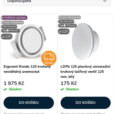
Ř
Doporučujeme
a
Nejlevnější
V
☑️ I pro rekuperace
💎 Ověřený výrobce
Nejdražší
⚪⬅️ Odvodní
z
☑️ I pro rekuperace
⚪➡️🏠 Přívodní
⚪⬅️ Odvodní
ý
⚪➡️🏠 Přívodní
Nejprodávanější
⌀ 125
e
⌀ 125
p
Abecedně
n
i
ZDARMA
í
ZDARMA
Ergovent Rondo 125 kruhový
LDPb 125 plastový univerzální
s
neviditelný anemostat
kruhový talířový ventil 125
p
mm, bílý
p
1 975 Kč
175 Kč
r
Skladem
Skladem
r
o
DO KOŠÍKU
DO KOŠÍKU
o