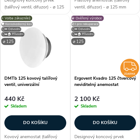
d
Designový koncový prvek
Plastový anemostat (talířový
d
(talířový ventil, difuzor) - ⌀ 125
ventil, difuzor) - ⌀ 125 mm
u
mm, barva bílá, materiál sádra,
(průměr), barva bílá, univerzální
⭐️ Volba zákazníků
💎 Ověřený výrobce
u
tvar kruhový, odvodní / přívodní
(přívodní i odvodní), odolný
🛡️ Korozivzdorný kov
☑️ I pro rekuperace
- univerzální, regulace průtoku,
plast , na stěnu / strop,
k
⚪⬅️ Odvodní
⚪⬅️ Odvodní
prémiové zpracování,...
kruhový, regulace průtoku,...
⚪➡️🏠 Přívodní
⚪➡️🏠 Přívodní
k
⌀ 125
⌀ 125
t
t
ů
ů
ZDARMA
DMTb 125 kovový talířový
Ergovent Kvadro 125 čtvercový
ventil, univerzální
neviditelný anemostat
440 Kč
2 100 Kč
Skladem
Skladem
DO KOŠÍKU
DO KOŠÍKU
Kovový anemostat (talířový
Designový koncový prvek