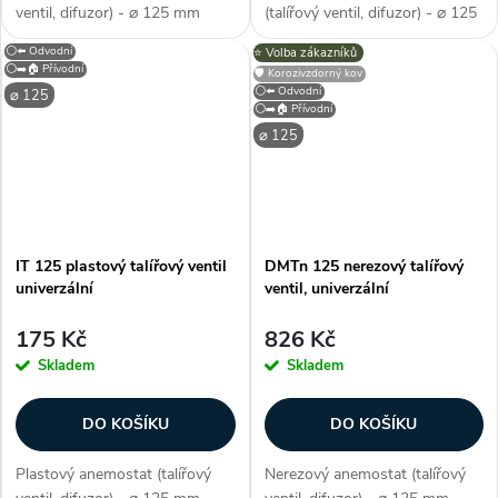
ventil, difuzor) - ⌀ 125 mm
(talířový ventil, difuzor) - ⌀ 125
(průměr), barva bílá (jako RAL
mm, barva bílá, materiál sádra,
⚪⬅️ Odvodní
⭐️ Volba zákazníků
9016), univerzální (přívodní i
tvar hranatý, odvodní / přívodní
⚪➡️🏠 Přívodní
🛡️ Korozivzdorný kov
odvodní), ocel potažená
- univerzální, regulace průtoku,
⚪⬅️ Odvodní
⌀ 125
polymerem, ruční regulace
prémiové zpracování,...
⚪➡️🏠 Přívodní
průtoku,...
⌀ 125
IT 125 plastový talířový ventil
DMTn 125 nerezový talířový
univerzální
ventil, univerzální
175 Kč
826 Kč
Skladem
Skladem
DO KOŠÍKU
DO KOŠÍKU
Plastový anemostat (talířový
Nerezový anemostat (talířový