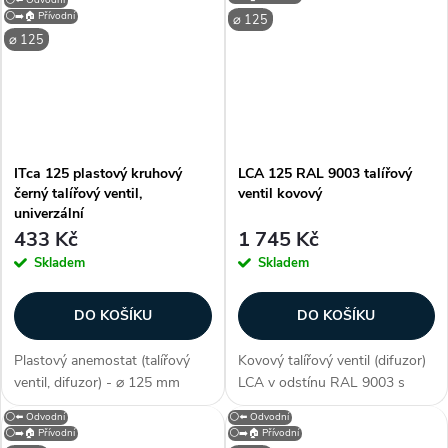
regulátor (šňůra, otočné
do sádrokartonu, technologie
⚪➡️🏠 Přívodní
⌀ 125
kolečko), zvuková izolace,
PUZZLE lock, umožňuje spojení
⌀ 125
filtrace...
ventilace a...
ITca 125 plastový kruhový
LCA 125 RAL 9003 talířový
černý talířový ventil,
ventil kovový
univerzální
433 Kč
1 745 Kč
Skladem
Skladem
DO KOŠÍKU
DO KOŠÍKU
Plastový anemostat (talířový
Kovový talířový ventil (difuzor)
ventil, difuzor) - ⌀ 125 mm
LCA v odstínu RAL 9003 s
(průměr), barva černá (antracit -
průměrem připojení 125 mm. S
⚪⬅️ Odvodní
⚪⬅️ Odvodní
matná), univerzální (přívodní i
neperforovaným čelním
⚪➡️🏠 Přívodní
⚪➡️🏠 Přívodní