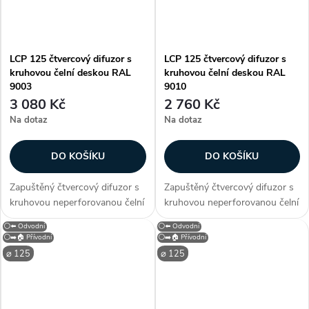
LCP 125 čtvercový difuzor s
LCP 125 čtvercový difuzor s
kruhovou čelní deskou RAL
kruhovou čelní deskou RAL
9003
9010
3 080 Kč
2 760 Kč
Na dotaz
Na dotaz
DO KOŠÍKU
DO KOŠÍKU
Zapuštěný čtvercový difuzor s
Zapuštěný čtvercový difuzor s
kruhovou neperforovanou čelní
kruhovou neperforovanou čelní
deskou LCP 125 pro instalaci
deskou LCP 125 pro instalaci
⚪⬅️ Odvodní
⚪⬅️ Odvodní
do stropních systémů a
do stropních systémů a
⚪➡️🏠 Přívodní
⚪➡️🏠 Přívodní
permanentních stropů. Difuzor
permanentních stropů. Difuzor
⌀ 125
⌀ 125
lze použít pro přívod i...
lze použít pro přívod i...