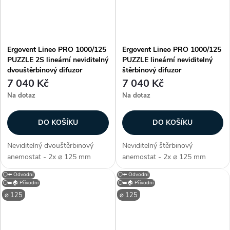
Ergovent Lineo PRO 1000/125
Ergovent Lineo PRO 1000/125
PUZZLE 2S lineární neviditelný
PUZZLE lineární neviditelný
dvouštěrbinový difuzor
štěrbinový difuzor
7 040 Kč
7 040 Kč
Na dotaz
Na dotaz
DO KOŠÍKU
DO KOŠÍKU
Neviditelný dvouštěrbinový
Neviditelný štěrbinový
anemostat - 2x ⌀ 125 mm
anemostat - 2x ⌀ 125 mm
(průměr potrubí), verze
(průměr potrubí), verze
⚪⬅️ Odvodní
⚪⬅️ Odvodní
PROFILE PUZZLE - instalace
PROFILE PUZZLE - instalace
⚪➡️🏠 Přívodní
⚪➡️🏠 Přívodní
do sádrokartonu, technologie
do sádrokartonu, technologie
⌀ 125
⌀ 125
PUZZLE lock, umožňuje spojení
PUZZLE lock, umožňuje spojení
více difuzorů,...
více difuzorů,...