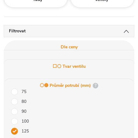
Filtrovat
Dle ceny
⬜⚪ Tvar ventilu
⚪️🔵 Průměr potrubí (mm)
?
75
80
90
100
125