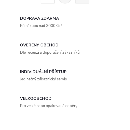
t
á
r
d
á
DOPRAVA ZDARMA
a
n
Při nákupu nad 3000Kč *
k
c
o
OVĚŘENÝ OBCHOD
í
v
Dle recenzí a doporučení zákazníků
á
p
n
r
INDIVIDUÁLNÍ PŘÍSTUP
í
Jedinečný zákaznický servis
v
k
VELKOOBCHOD
y
Pro velké nebo opakované odběry
v