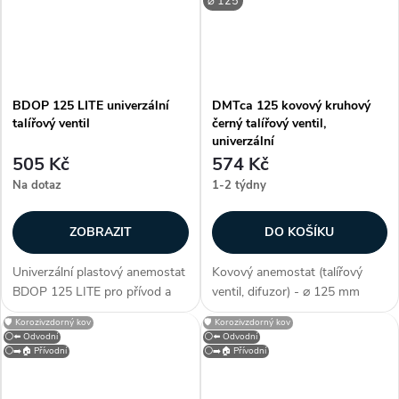
⌀ 125
BDOP 125 LITE univerzální
DMTca 125 kovový kruhový
talířový ventil
černý talířový ventil,
univerzální
505 Kč
574 Kč
Na dotaz
1-2 týdny
ZOBRAZIT
DO KOŠÍKU
Univerzální plastový anemostat
Kovový anemostat (talířový
BDOP 125 LITE pro přívod a
ventil, difuzor) - ⌀ 125 mm
odvod vzduchu. Nastavení
(průměr), barva antracit (RAL
🛡️ Korozivzdorný kov
🛡️ Korozivzdorný kov
proudění vzduchu je možné
7016), univerzální (přívodní i
⚪⬅️ Odvodní
⚪⬅️ Odvodní
pomocí deflektoru, který není
odvodní), ocel potažená
⚪➡️🏠 Přívodní
⚪➡️🏠 Přívodní
součástí balení Plastové
polymerem, na stěnu / strop,
ventily...
kruhový,...