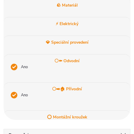
🪨 Materiál
⚡ Elektrický
💎 Speciální provedení
⚪⬅️ Odvodní
Ano
⚪➡️🏠 Přívodní
Ano
⭕ Montážní kroužek