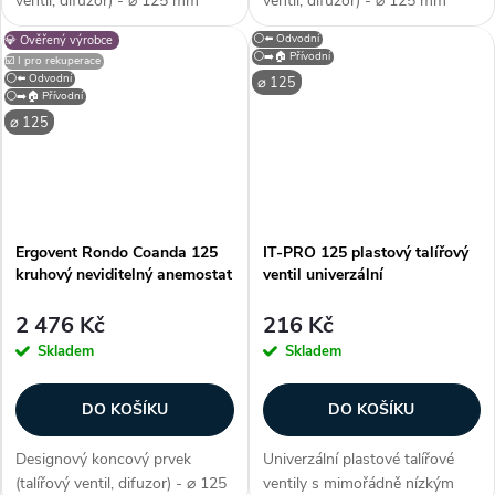
ventil, difuzor) - ⌀ 125 mm
ventil, difuzor) - ⌀ 125 mm
(průměr), barva bílá (jako RAL
(průměr), nerezová ocel
⚪⬅️ Odvodní
💎 Ověřený výrobce
9016), univerzální (přívodní i
AISI304, univerzální (přívodní i
⚪➡️🏠 Přívodní
☑️ I pro rekuperace
odvodní), odolný plast , na
odvodní), ruční regulace
⚪⬅️ Odvodní
⌀ 125
stěnu / strop, kruhový,...
průtoku, rovný přední kryt,
⚪➡️🏠 Přívodní
rozměry...
⌀ 125
Ergovent Rondo Coanda 125
IT-PRO 125 plastový talířový
kruhový neviditelný anemostat
ventil univerzální
2 476 Kč
216 Kč
Skladem
Skladem
DO KOŠÍKU
DO KOŠÍKU
Designový koncový prvek
Univerzální plastové talířové
(talířový ventil, difuzor) - ⌀ 125
ventily s mimořádně nízkým