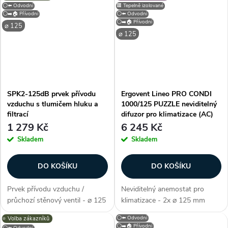
neperforovaným čelním
univerzální (přívodní i odvodní),
⚪⬅️ Odvodní
🟥 Tepelně izolované
panelem je určen
odolný plast , na stěnu / strop,
⚪➡️🏠 Přívodní
⚪⬅️ Odvodní
pro přívod a odvod vzduchu....
kruhový, regulace průtoku,...
⚪➡️🏠 Přívodní
⌀ 125
⌀ 125
SPK2-125dB prvek přívodu
Ergovent Lineo PRO CONDI
vzduchu s tlumičem hluku a
1000/125 PUZZLE neviditelný
filtrací
difuzor pro klimatizace (AC)
1 279 Kč
6 245 Kč
Skladem
Skladem
DO KOŠÍKU
DO KOŠÍKU
Prvek přívodu vzduchu /
Neviditelný anemostat pro
průchozí stěnový ventil - ⌀ 125
klimatizace - 2x ⌀ 125 mm
mm (průměr potrubí), barva
(průměr potrubí), verze
⚪⬅️ Odvodní
⭐️ Volba zákazníků
bílá, filtrace EU1, manuální
PROFILE PUZZLE - instalace
⚪➡️🏠 Přívodní
⚪⬅️ Odvodní