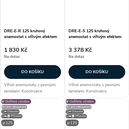
DRE-E-R 125 kruhový
DRE-E-S 125 kruhový
anemostat s vířivým efektem
anemostat s vířivým efektem
1 830 Kč
3 378 Kč
Na dotaz
Na dotaz
DO KOŠÍKU
DO KOŠÍKU
Vířivé anemostaty s pevnými
Vířivé anemostaty s pevnými
lamelami. Konstrukce
lamelami. Konstrukce
Anemostaty jsou vyrobeny z
Anemostaty jsou vyrobeny z
💎 Ověřený výrobce
💎 Ověřený výrobce
ocelového plechu opatřeného
ocelového plechu opatřeného
☑️ I pro rekuperace
☑️ I pro rekuperace
bílou vypalovací barvou (RAL
bílou vypalovací barvou (RAL
⚪⬅️ Odvodní
⚪⬅️ Odvodní
9010). Instalace Anemostaty
9010). Instalace Anemostaty
⚪➡️🏠 Přívodní
⚪➡️🏠 Přívodní
jsou určeny pro...
jsou určeny pro...
⌀ 125
⌀ 125