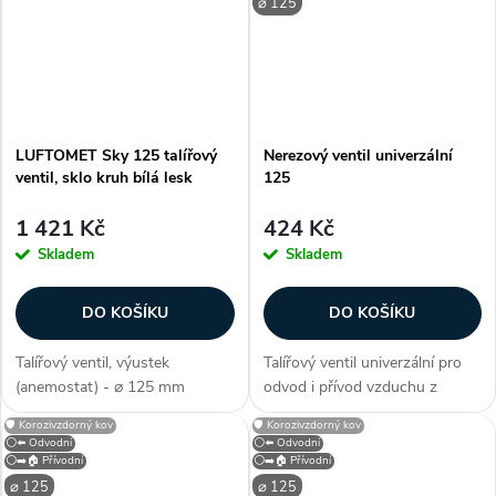
(pro přívod i odvod), materiál...
(pro přívod i odvod), materiál...
⌀ 125
LUFTOMET Sky 125 talířový
Nerezový ventil univerzální
ventil, sklo kruh bílá lesk
125
1 421 Kč
424 Kč
Skladem
Skladem
DO KOŠÍKU
DO KOŠÍKU
Talířový ventil, výustek
Talířový ventil univerzální pro
(anemostat) - ⌀ 125 mm
odvod i přívod vzduchu z
(průměr potrubí), těsnost třídy
nerezové oceli. Kartáčovaný
🛡️ Korozivzdorný kov
🛡️ Korozivzdorný kov
D (ČSN EN 15727), pro přívod i
matný povrch. Montážní
⚪⬅️ Odvodní
⚪⬅️ Odvodní
odvod, zděř s těsnícím
kroužek (zděř) je součástí
⚪➡️🏠 Přívodní
⚪➡️🏠 Přívodní
kroužkem, designové
balení. Lze použít i přímo do...
⌀ 125
⌀ 125