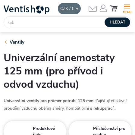
Přejít
NÁKUPNÍ
CZK / €
KOŠÍK
na
obsah
HLEDAT
Ventily
Univerzální anemostaty
125 mm (pro přívod i
odvod vzduchu)
Univerzální ventily pro průměr potrubí 125 mm
. Zajišťují efektivní
proudění vzduchu oběma směry. Kompatibilní
s rekuperací
.
Produktové
Příslušenství pro
řady
ventily