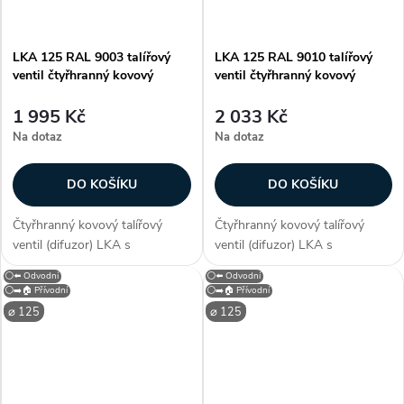
LKA 125 RAL 9003 talířový
LKA 125 RAL 9010 talířový
ventil čtyřhranný kovový
ventil čtyřhranný kovový
1 995 Kč
2 033 Kč
Na dotaz
Na dotaz
DO KOŠÍKU
DO KOŠÍKU
Čtyřhranný kovový talířový
Čtyřhranný kovový talířový
ventil (difuzor) LKA s
ventil (difuzor) LKA s
průměrem připojení 125 mm. S
průměrem připojení 125 mm. S
⚪⬅️ Odvodní
⚪⬅️ Odvodní
neperforovaným čelním
neperforovaným čelním
⚪➡️🏠 Přívodní
⚪➡️🏠 Přívodní
panelem je určen pro přívod a
panelem je určen pro přívod a
⌀ 125
⌀ 125
odvod vzduchu. Kruhový
odvod vzduchu. Kruhový
difuzor LKA je vhodný...
difuzor LKA je vhodný...