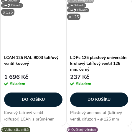
⚪⬅️ Odvodní
☑️ I pro rekuperace
PROFILE PUZZLE - instalace
⚪➡️🏠 Přívodní
⚪⬅️ Odvodní
do sádrokartonu, technologie
⚪➡️🏠 Přívodní
⌀ 125
PUZZLE lock, umožňuje spojení
⌀ 125
ventilace a...
LCAN 125 RAL 9003 talířový
LDPc 125 plastový univerzální
ventil kovový
kruhový talířový ventil 125
mm, černý
1 696 Kč
237 Kč
Skladem
Skladem
DO KOŠÍKU
DO KOŠÍKU
Kovový talířový ventil
Plastový anemostat (talířový
(difuzor) LCAN s průměrem
ventil, difuzor) - ⌀ 125 mm
připojení 125 mm. S
(průměr), barva černá,
⭐️ Volba zákazníků
💎 Ověřený výrobce