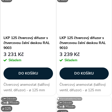
odvod vzduchu. Kruhový...
pro přívod a odvod vzduchu....
LKP 125 čtvercový difuzor s
LKP 125 čtvercový difuzor s
čtvercovou čelní deskou RAL
čtvercovou čelní deskou RAL
9003
9010
3 231 Kč
3 239 Kč
Skladem
Skladem
DO KOŠÍKU
DO KOŠÍKU
Čtvercový anemostat (talířový
Čtvercový anemostat (talířový
ventil, difuzor) - ⌀ 125 mm
ventil, difuzor) - ⌀ 125 mm
(průměr), barva bílá (jako
(průměr), barva bílá (jako
⚪⬅️ Odvodní
🛡️ Korozivzdorný kov
RAL9003), vhodný do
RAL9010), vhodný do
⚪➡️🏠 Přívodní
⚪⬅️ Odvodní
kazetových stropů, univerzální
kazetových stropů, univerzální
⚪➡️🏠 Přívodní
⌀ 125