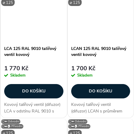
odvodní), odolný plast , na
panelem je určen pro přívod a
⌀ 125
⌀ 125
stěnu / strop, kruhový,...
odvod vzduchu. Kruhový...
LCA 125 RAL 9010 talířový
LCAN 125 RAL 9010 talířový
ventil kovový
ventil kovový
1 770 Kč
1 700 Kč
Skladem
Skladem
DO KOŠÍKU
DO KOŠÍKU
Kovový talířový ventil (difuzor)
Kovový talířový ventil
LCA v odstínu RAL 9010 s
(difuzor) LCAN s průměrem
průměrem připojení 125 mm. S
připojení 125 mm. S
⚪⬅️ Odvodní
⚪⬅️ Odvodní
neperforovaným čelním
neperforovaným čelním
⚪➡️🏠 Přívodní
⚪➡️🏠 Přívodní
panelem je určen pro přívod a
panelem je určen
⌀ 125
⌀ 125