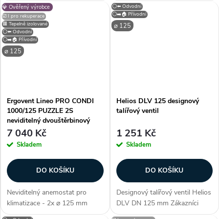
(průměr potrubí), těsnost třídy
vzduchu mají snadno
⚪⬅️ Odvodní
💎 Ověřený výrobce
D (ČSN EN 15727), pro přívod i
nastavitelné regulační listy pro
⚪➡️🏠 Přívodní
☑️ I pro rekuperace
odvod, zděř s těsnícím
regulaci průtoku a směru
🟥 Tepelně izolované
⌀ 125
kroužkem, designové
proudu vzduchu. Ventily o
⚪⬅️ Odvodní
⚪➡️🏠 Přívodní
provedení, na stěnu /...
velikosti 80, 100 a...
⌀ 125
Ergovent Lineo PRO CONDI
Helios DLV 125 designový
1000/125 PUZZLE 2S
talířový ventil
neviditelný dvouštěrbinový
difuzor pro klimatizace (AC)
7 040 Kč
1 251 Kč
Skladem
Skladem
DO KOŠÍKU
DO KOŠÍKU
Neviditelný anemostat pro
Designový talířový ventil Helios
klimatizace - 2x ⌀ 125 mm
DLV DN 125 mm Zákazníci
(průměr potrubí), verze
často dokupují...