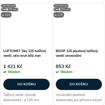
mm, barva bílá, materiál sádra,
hlukem způsobeným
⚪⬅️ Odvodní
⚪⬅️ Odvodní
tvar kruhový, odvodní / přívodní
prouděním vzduchu. Vhodné
⚪➡️🏠 Přívodní
⚪➡️🏠 Přívodní
- univerzální, regulace průtoku,
pro přívod a odvod vzduchu,
⌀ 125
⌀ 125
prémiové zpracování,...
mají snadno nastavitelný
středový element pro...
LUFTOMET Sky 125 talířový
BDOP 125 plastový talířový
ventil, sklo kruh bílá mat
ventil univerzální
1 421 Kč
853 Kč
Skladem
Skladem
DO KOŠÍKU
DO KOŠÍKU
Talířový ventil, výustek
Univerzální plastové
(anemostat) - ⌀ 125 mm
anemostaty pro přívod a odvod