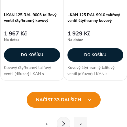
LKAN 125 RAL 9003 talířový
LKAN 125 RAL 9010 talířový
ventil čtyřhranný kovový
ventil čtyřhranný kovový
1 967 Kč
1 929 Kč
Na dotaz
Na dotaz
DO KOŠÍKU
DO KOŠÍKU
Kovový čtyřhranný talířový
Kovový čtyřhranný talířový
ventil (difuzor) LKAN s
ventil (difuzor) LKAN s
průměrem připojení 125 mm. S
průměrem připojení 125 mm. S
neperforovaným čelním
neperforovaným čelním
panelem je určen...
panelem je určen...
O
NAČÍST 33 DALŠÍCH
v
l
S
1
2