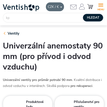
Přejít
NÁKUPNÍ
CZK / €
KOŠÍK
na
obsah
HLEDAT
Ventily
Univerzální anemostaty 90
mm (pro přívod i odvod
vzduchu)
Univerzální ventily pro průměr potrubí 90 mm
. Kvalitní distribuce i
odvod vzduchu v interiérech. Skvělá podpora
pro rekuperaci
.
Produktové
Příslušenství pro
řady
ventily