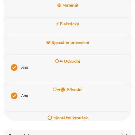
🪨 Materiál
⚡ Elektrický
💎 Speciální provedení
⚪⬅️ Odvodní
Ano
⚪➡️🏠 Přívodní
Ano
⭕ Montážní kroužek