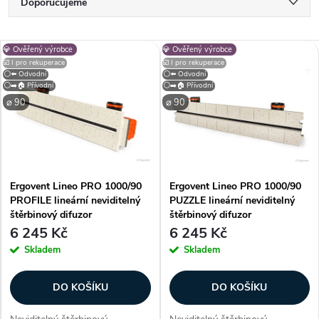
Ř
Doporučujeme
a
Nejlevnější
V
💎 Ověřený výrobce
💎 Ověřený výrobce
Nejdražší
z
☑️ I pro rekuperace
☑️ I pro rekuperace
⚪⬅️ Odvodní
⚪⬅️ Odvodní
ý
⚪➡️🏠 Přívodní
⚪➡️🏠 Přívodní
Nejprodávanější
e
⌀ 90
⌀ 90
p
Abecedně
n
i
í
Ergovent Lineo PRO 1000/90
Ergovent Lineo PRO 1000/90
s
PROFILE lineární neviditelný
PUZZLE lineární neviditelný
p
štěrbinový difuzor
štěrbinový difuzor
p
6 245 Kč
6 245 Kč
r
Skladem
Skladem
r
o
DO KOŠÍKU
DO KOŠÍKU
o