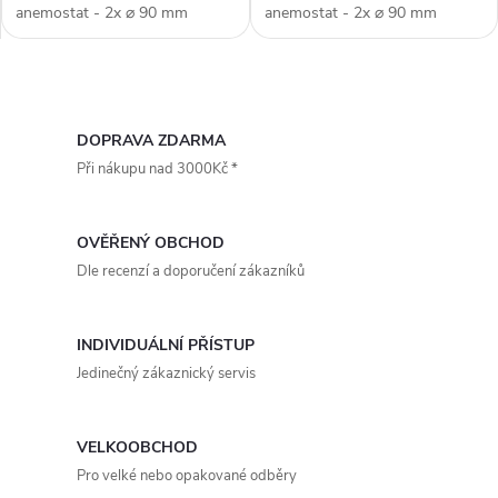
anemostat - 2x ⌀ 90 mm
anemostat - 2x ⌀ 90 mm
(průměr potrubí), verze SINGLE
(průměr potrubí), verze
- instalace do betonového
PROFILE PUZZLE - instalace
stropu, průtok až 120 m³/h (na
do sádrokartonu, technologie
O
segment / lze řetězit), plenum
PUZZLE lock, umožňuje spojení
box...
více difuzorů,...
v
DOPRAVA ZDARMA
Při nákupu nad 3000Kč *
l
á
OVĚŘENÝ OBCHOD
d
Dle recenzí a doporučení zákazníků
a
INDIVIDUÁLNÍ PŘÍSTUP
c
Jedinečný zákaznický servis
í
p
VELKOOBCHOD
Pro velké nebo opakované odběry