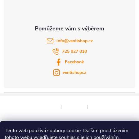
í
info
@
ventishop.cz
725 927 818
Facebook
ventishopcz
|
|
Tento web používá soubory cookie. Dalším procházením
Copyright 2026
Ventishop.cz
. Všechna práva vyhrazena.
tohoto webu vyjadřujete souhlas s jejich používáním.