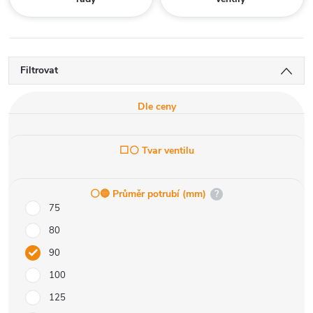
Filtrovat
Dle ceny
⬜⚪ Tvar ventilu
⚪️🔵 Průměr potrubí (mm)
?
75
80
90
100
125