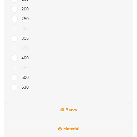
200
250
300
315
350
400
450
500
630
🎨 Barva
🪨 Materiál