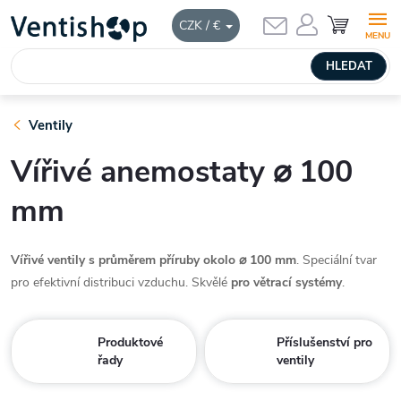
Přejít
NÁKUPNÍ
CZK / €
KOŠÍK
na
obsah
HLEDAT
Ventily
Vířivé anemostaty ⌀ 100
mm
Vířivé ventily s průměrem příruby okolo ⌀ 100 mm
. Speciální tvar
pro efektivní distribuci vzduchu. Skvělé
pro větrací systémy
.
Produktové
Příslušenství pro
řady
ventily