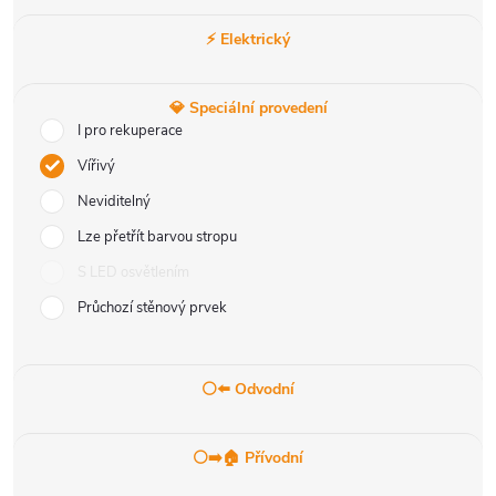
⚡ Elektrický
💎 Speciální provedení
I pro rekuperace
Vířivý
Neviditelný
Lze přetřít barvou stropu
S LED osvětlením
Průchozí stěnový prvek
⚪⬅️ Odvodní
⚪➡️🏠 Přívodní