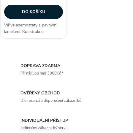
r
o
DO KOŠÍKU
o
d
Vířivé anemostaty s pevnými
d
lamelami. Konstrukce
u
Anemostaty jsou vyrobeny z
u
ocelového plechu opatřeného
bílou vypalovací barvou (RAL
k
O
9010). Instalace Anemostaty
k
jsou určeny pro...
v
DOPRAVA ZDARMA
t
Při nákupu nad 3000Kč *
t
l
ů
á
ů
OVĚŘENÝ OBCHOD
d
Dle recenzí a doporučení zákazníků
a
INDIVIDUÁLNÍ PŘÍSTUP
c
Jedinečný zákaznický servis