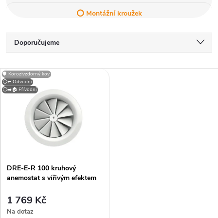
⭕ Montážní kroužek
Ř
Doporučujeme
a
Nejlevnější
V
🛡️ Korozivzdorný kov
Nejdražší
⚪⬅️ Odvodní
z
⚪➡️🏠 Přívodní
ý
Nejprodávanější
e
p
Abecedně
n
i
í
DRE-E-R 100 kruhový
s
anemostat s vířivým efektem
p
p
1 769 Kč
r
Na dotaz