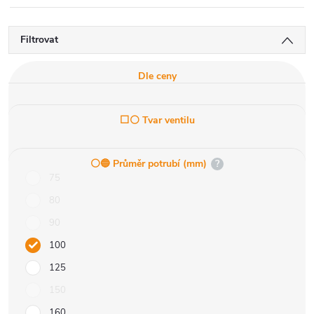
Filtrovat
Dle ceny
⬜⚪ Tvar ventilu
⚪️🔵 Průměr potrubí (mm)
?
75
80
90
100
125
150
160