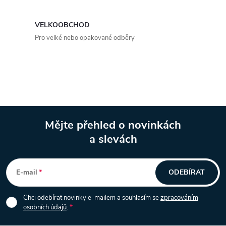
í
p
VELKOOBCHOD
Pro velké nebo opakované odběry
r
v
k
y
Mějte přehled o novinkách
v
a slevách
Z
ý
á
p
E-mail
ODEBÍRAT
i
p
Chci odebírat novinky e-mailem a souhlasím se
zpracováním
s
osobních údajů
.
a