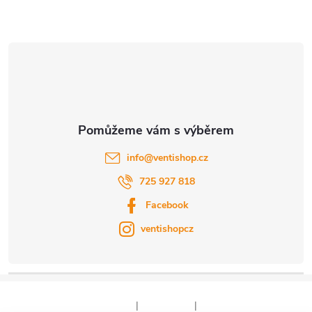
u
t
í
info
@
ventishop.cz
725 927 818
Facebook
ventishopcz
|
|