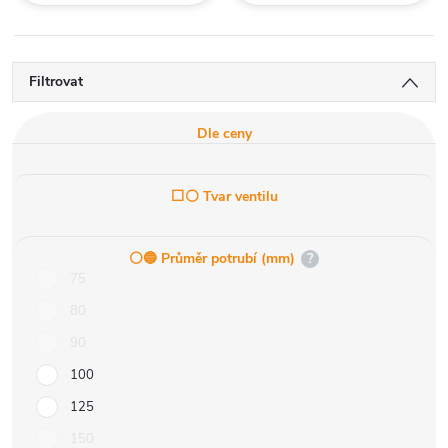
Filtrovat
Dle ceny
⬜⚪ Tvar ventilu
⚪️🔵 Průměr potrubí (mm)
?
75
80
90
100
125
150