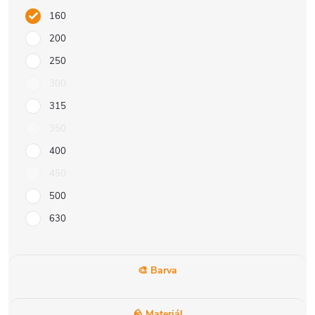
160
200
250
300
315
350
400
450
500
630
🎨 Barva
🪨 Materiál