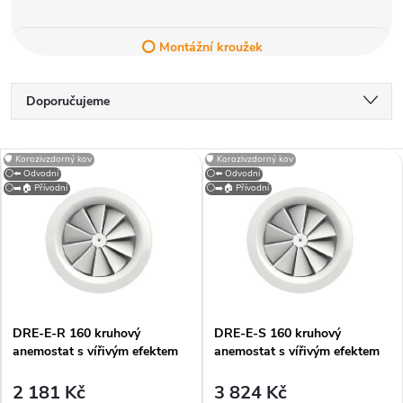
⭕ Montážní kroužek
Ř
Doporučujeme
a
Nejlevnější
V
🛡️ Korozivzdorný kov
🛡️ Korozivzdorný kov
Nejdražší
⚪⬅️ Odvodní
⚪⬅️ Odvodní
z
⚪➡️🏠 Přívodní
⚪➡️🏠 Přívodní
ý
Nejprodávanější
e
p
Abecedně
n
i
í
DRE-E-R 160 kruhový
DRE-E-S 160 kruhový
s
anemostat s vířivým efektem
anemostat s vířivým efektem
p
p
2 181 Kč
3 824 Kč