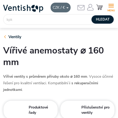
Přejít
NÁKUPNÍ
CZK / €
KOŠÍK
na
obsah
HLEDAT
Ventily
Vířivé anemostaty ⌀ 160
mm
Vířivé ventily s průměrem příruby okolo ⌀ 160 mm
. Vysoce účinné
řešení pro kvalitní ventilaci. Kompatibilní
i s rekuperačními
jednotkami
.
Produktové
Příslušenství pro
řady
ventily