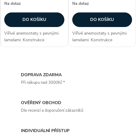
r
Na dotaz
Na dotaz
r
o
DO KOŠÍKU
DO KOŠÍKU
o
d
Vířivé anemostaty s pevnými
Vířivé anemostaty s pevnými
d
lamelami. Konstrukce
lamelami. Konstrukce
u
Anemostaty jsou vyrobeny z
Anemostaty jsou vyrobeny z
u
ocelového plechu opatřeného
ocelového plechu opatřeného
bílou vypalovací barvou (RAL
bílou vypalovací barvou (RAL
k
O
9010). Instalace Anemostaty
9010). Instalace Anemostaty
k
jsou určeny pro...
jsou určeny pro...
v
DOPRAVA ZDARMA
t
Při nákupu nad 3000Kč *
t
l
ů
á
ů
OVĚŘENÝ OBCHOD
d
Dle recenzí a doporučení zákazníků
a
INDIVIDUÁLNÍ PŘÍSTUP