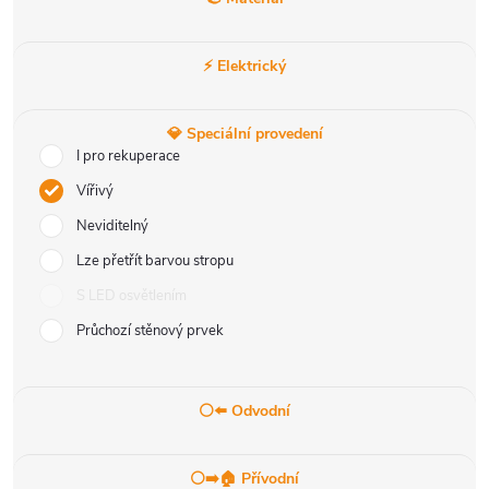
⚡ Elektrický
💎 Speciální provedení
I pro rekuperace
Vířivý
Neviditelný
Lze přetřít barvou stropu
S LED osvětlením
Průchozí stěnový prvek
⚪⬅️ Odvodní
⚪➡️🏠 Přívodní