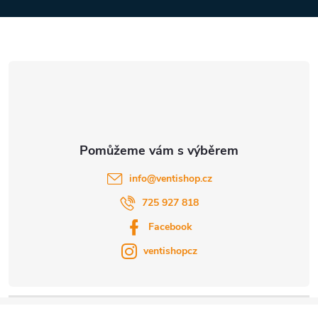
a
u
t
í
info
@
ventishop.cz
725 927 818
Facebook
ventishopcz