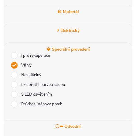
🪨 Materiál
⚡ Elektrický
💎 Speciální provedení
I pro rekuperace
Vířivý
Neviditelný
Lze přetřít barvou stropu
S LED osvětlením
Průchozí stěnový prvek
⚪⬅️ Odvodní