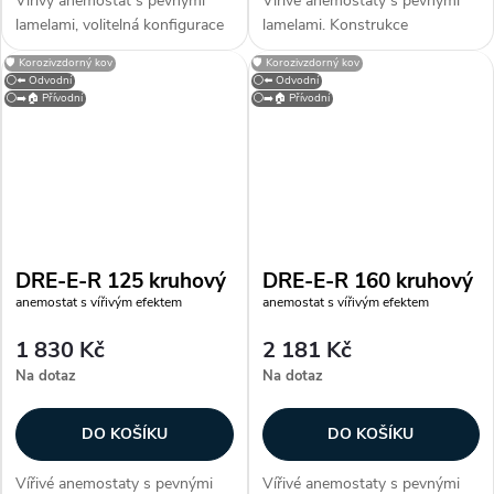
Vířivý anemostat s pevnými
Vířivé anemostaty s pevnými
lamelami, volitelná konfigurace
lamelami. Konstrukce
výtlaku nebo sání, s
Anemostaty jsou vyrobeny z
🛡️ Korozivzdorný kov
🛡️ Korozivzdorný kov
demontovatelnou středovou
ocelového plechu opatřeného
⚪⬅️ Odvodní
⚪⬅️ Odvodní
částí. Dle provedení lamel je
bílou vypalovací barvou (RAL
⚪➡️🏠 Přívodní
⚪➡️🏠 Přívodní
možné vytvořit požadovaný
9010). Instalace Anemostaty
obraz proudění...
jsou určeny pro...
DRE-E-R 125 kruhový
DRE-E-R 160 kruhový
anemostat s vířivým efektem
anemostat s vířivým efektem
1 830 Kč
2 181 Kč
Na dotaz
Na dotaz
DO KOŠÍKU
DO KOŠÍKU
Vířivé anemostaty s pevnými
Vířivé anemostaty s pevnými