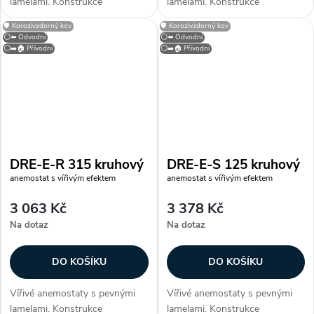
lamelami. Konstrukce
lamelami. Konstrukce
Anemostaty jsou vyrobeny z
Anemostaty jsou vyrobeny z
🛡️ Korozivzdorný kov
🛡️ Korozivzdorný kov
ocelového plechu opatřeného
ocelového plechu opatřeného
⚪⬅️ Odvodní
⚪⬅️ Odvodní
bílou vypalovací barvou (RAL
bílou vypalovací barvou (RAL
⚪➡️🏠 Přívodní
⚪➡️🏠 Přívodní
9010). Instalace Anemostaty
9010). Instalace Anemostaty
jsou určeny pro...
jsou určeny pro...
DRE-E-R 315 kruhový
DRE-E-S 125 kruhový
anemostat s vířivým efektem
anemostat s vířivým efektem
3 063 Kč
3 378 Kč
Na dotaz
Na dotaz
DO KOŠÍKU
DO KOŠÍKU
Vířivé anemostaty s pevnými
Vířivé anemostaty s pevnými
lamelami. Konstrukce
lamelami. Konstrukce