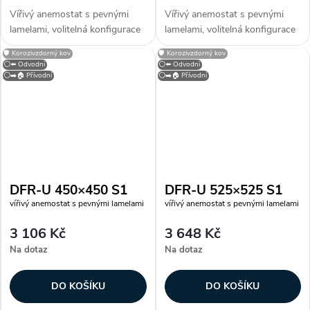
Vířivý anemostat s pevnými
Vířivý anemostat s pevnými
lamelami, volitelná konfigurace
lamelami, volitelná konfigurace
výtlaku nebo sání, s
výtlaku nebo sání, s
🛡️ Korozivzdorný kov
🛡️ Korozivzdorný kov
demontovatelnou středovou
demontovatelnou středovou
⚪⬅️ Odvodní
⚪⬅️ Odvodní
částí. Dle provedení lamel je
částí. Dle provedení lamel je
⚪➡️🏠 Přívodní
⚪➡️🏠 Přívodní
možné vytvořit požadovaný
možné vytvořit požadovaný
obraz proudění...
obraz proudění...
DFR-U 450×450 S1
DFR-U 525×525 S1
vířivý anemostat s pevnými lamelami
vířivý anemostat s pevnými lamelami
3 106 Kč
3 648 Kč
Na dotaz
Na dotaz
DO KOŠÍKU
DO KOŠÍKU