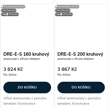
Anemostaty jsou vyrobeny z
Anemostaty jsou vyrobeny z
🛡️ Korozivzdorný kov
🛡️ Korozivzdorný kov
ocelového plechu opatřeného
ocelového plechu opatřeného
⚪⬅️ Odvodní
⚪⬅️ Odvodní
bílou vypalovací barvou (RAL
bílou vypalovací barvou (RAL
⚪➡️🏠 Přívodní
⚪➡️🏠 Přívodní
9010). Instalace Anemostaty
9010). Instalace Anemostaty
jsou určeny pro...
jsou určeny pro...
DRE-E-S 160 kruhový
DRE-E-S 200 kruhový
anemostat s vířivým efektem
anemostat s vířivým efektem
3 824 Kč
3 867 Kč
Na dotaz
Na dotaz
DO KOŠÍKU
DO KOŠÍKU
Vířivé anemostaty s pevnými
Vířivé anemostaty s pevnými
lamelami. Konstrukce
lamelami. Konstrukce