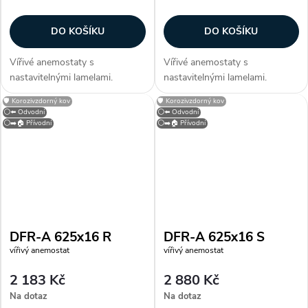
DO KOŠÍKU
DO KOŠÍKU
Vířivé anemostaty s
Vířivé anemostaty s
nastavitelnými lamelami.
nastavitelnými lamelami.
Konstrukce Anemostaty jsou
Konstrukce Anemostaty jsou
🛡️ Korozivzdorný kov
🛡️ Korozivzdorný kov
vyrobeny z galvanizovaného
vyrobeny z galvanizovaného
⚪⬅️ Odvodní
⚪⬅️ Odvodní
plechu opatřeného bílou
plechu opatřeného bílou
⚪➡️🏠 Přívodní
⚪➡️🏠 Přívodní
vypalovací barvou (RAL 9010).
vypalovací barvou (RAL 9010).
Lamely jsou vyrobeny z...
Lamely jsou vyrobeny z...
DFR-A 625x16 R
DFR-A 625x16 S
vířivý anemostat
vířivý anemostat
2 183 Kč
2 880 Kč
Na dotaz
Na dotaz