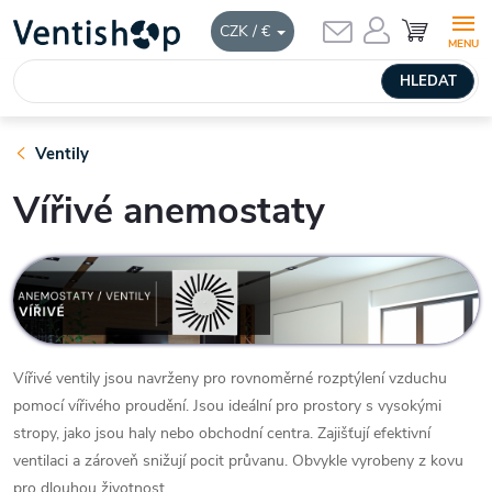
Přejít
HLEDAT
CZK / €
na
obsah
Ventily
Vířivé anemostaty
Vířivé ventily jsou navrženy pro rovnoměrné rozptýlení vzduchu
pomocí vířivého proudění. Jsou ideální pro prostory s vysokými
stropy, jako jsou haly nebo obchodní centra. Zajišťují efektivní
ventilaci a zároveň snižují pocit průvanu. Obvykle vyrobeny z kovu
pro dlouhou životnost.