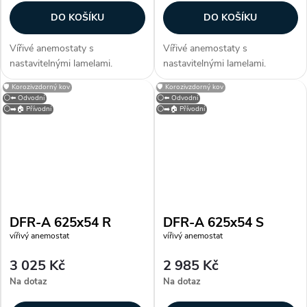
DO KOŠÍKU
DO KOŠÍKU
Vířivé anemostaty s
Vířivé anemostaty s
nastavitelnými lamelami.
nastavitelnými lamelami.
Konstrukce Anemostaty jsou
Konstrukce Anemostaty jsou
🛡️ Korozivzdorný kov
🛡️ Korozivzdorný kov
vyrobeny z galvanizovaného
vyrobeny z galvanizovaného
⚪⬅️ Odvodní
⚪⬅️ Odvodní
plechu opatřeného bílou
plechu opatřeného bílou
⚪➡️🏠 Přívodní
⚪➡️🏠 Přívodní
vypalovací barvou (RAL 9010).
vypalovací barvou (RAL 9010).
Lamely jsou vyrobeny z...
Lamely jsou vyrobeny z...
DFR-A 625x54 R
DFR-A 625x54 S
vířivý anemostat
vířivý anemostat
3 025 Kč
2 985 Kč
Na dotaz
Na dotaz