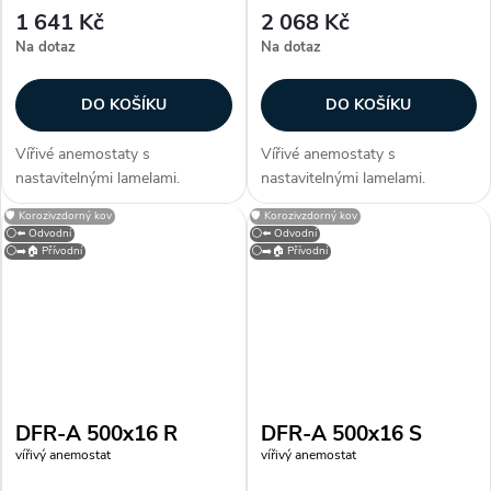
1 641 Kč
2 068 Kč
Na dotaz
Na dotaz
DO KOŠÍKU
DO KOŠÍKU
Vířivé anemostaty s
Vířivé anemostaty s
nastavitelnými lamelami.
nastavitelnými lamelami.
Konstrukce Anemostaty jsou
Konstrukce Anemostaty jsou
🛡️ Korozivzdorný kov
🛡️ Korozivzdorný kov
vyrobeny z galvanizovaného
vyrobeny z galvanizovaného
⚪⬅️ Odvodní
⚪⬅️ Odvodní
plechu opatřeného bílou
plechu opatřeného bílou
⚪➡️🏠 Přívodní
⚪➡️🏠 Přívodní
vypalovací barvou (RAL 9010).
vypalovací barvou (RAL 9010).
Lamely jsou vyrobeny z...
Lamely jsou vyrobeny z...
DFR-A 500x16 R
DFR-A 500x16 S
vířivý anemostat
vířivý anemostat