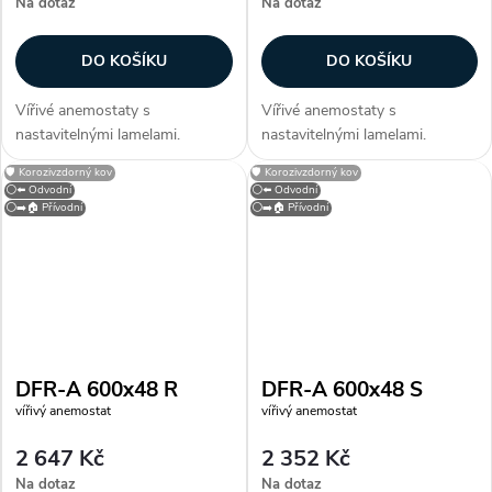
Na dotaz
Na dotaz
DO KOŠÍKU
DO KOŠÍKU
Vířivé anemostaty s
Vířivé anemostaty s
nastavitelnými lamelami.
nastavitelnými lamelami.
Konstrukce Anemostaty jsou
Konstrukce Anemostaty jsou
🛡️ Korozivzdorný kov
🛡️ Korozivzdorný kov
vyrobeny z galvanizovaného
vyrobeny z galvanizovaného
⚪⬅️ Odvodní
⚪⬅️ Odvodní
plechu opatřeného bílou
plechu opatřeného bílou
⚪➡️🏠 Přívodní
⚪➡️🏠 Přívodní
vypalovací barvou (RAL 9010).
vypalovací barvou (RAL 9010).
Lamely jsou vyrobeny z...
Lamely jsou vyrobeny z...
DFR-A 600x48 R
DFR-A 600x48 S
vířivý anemostat
vířivý anemostat
2 647 Kč
2 352 Kč
Na dotaz
Na dotaz