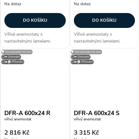
Na dotaz
Na dotaz
DO KOŠÍKU
DO KOŠÍKU
Vířivé anemostaty s
Vířivé anemostaty s
nastavitelnými lamelami.
nastavitelnými lamelami.
Konstrukce Anemostaty jsou
Konstrukce Anemostaty jsou
🛡️ Korozivzdorný kov
🛡️ Korozivzdorný kov
vyrobeny z galvanizovaného
vyrobeny z galvanizovaného
⚪⬅️ Odvodní
⚪⬅️ Odvodní
plechu opatřeného bílou
plechu opatřeného bílou
⚪➡️🏠 Přívodní
⚪➡️🏠 Přívodní
vypalovací barvou (RAL 9010).
vypalovací barvou (RAL 9010).
Lamely jsou vyrobeny z...
Lamely jsou vyrobeny z...
DFR-A 600x24 R
DFR-A 600x24 S
vířivý anemostat
vířivý anemostat
2 816 Kč
3 315 Kč