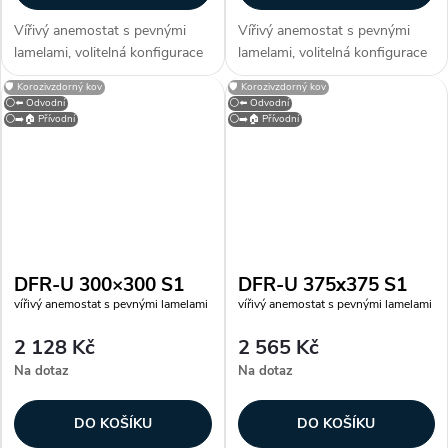
Vířivý anemostat s pevnými
Vířivý anemostat s pevnými
lamelami, volitelná konfigurace
lamelami, volitelná konfigurace
výtlaku nebo sání, s
výtlaku nebo sání, s
🛡️ Korozivzdorný kov
🛡️ Korozivzdorný kov
demontovatelnou středovou
demontovatelnou středovou
⚪⬅️ Odvodní
⚪⬅️ Odvodní
částí. Dle provedení lamel je
částí. Dle provedení lamel je
⚪➡️🏠 Přívodní
⚪➡️🏠 Přívodní
možné vytvořit požadovaný
možné vytvořit požadovaný
obraz proudění...
obraz proudění...
DFR-U 300×300 S1
DFR-U 375x375 S1
vířivý anemostat s pevnými lamelami
vířivý anemostat s pevnými lamelami
2 128 Kč
2 565 Kč
Na dotaz
Na dotaz
DO KOŠÍKU
DO KOŠÍKU