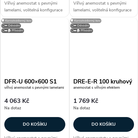
Vířivý anemostat s pevnými
Vířivý anemostat s pevnými
lamelami, volitelná konfigurace
lamelami, volitelná konfigurace
výtlaku nebo sání, s
výtlaku nebo sání, s
🛡️ Korozivzdorný kov
🛡️ Korozivzdorný kov
demontovatelnou středovou
demontovatelnou středovou
⚪⬅️ Odvodní
⚪⬅️ Odvodní
částí. Dle provedení lamel je
částí. Dle provedení lamel je
⚪➡️🏠 Přívodní
⚪➡️🏠 Přívodní
možné vytvořit požadovaný
možné vytvořit požadovaný
obraz proudění...
obraz proudění...
DFR-U 600×600 S1
DRE-E-R 100 kruhový
vířivý anemostat s pevnými lamelami
anemostat s vířivým efektem
4 063 Kč
1 769 Kč
Na dotaz
Na dotaz
DO KOŠÍKU
DO KOŠÍKU