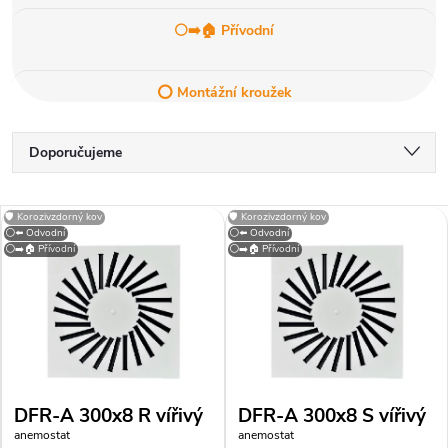
⚪➡️🏠 Přívodní
⭕ Montážní kroužek
Ř
Doporučujeme
a
Nejlevnější
V
🛡️ Korozivzdorný kov
🛡️ Korozivzdorný kov
Nejdražší
⚪⬅️ Odvodní
⚪⬅️ Odvodní
z
⚪➡️🏠 Přívodní
⚪➡️🏠 Přívodní
ý
Nejprodávanější
e
p
Abecedně
n
i
í
s
DFR-A 300x8 R vířivý
DFR-A 300x8 S vířivý
anemostat
anemostat