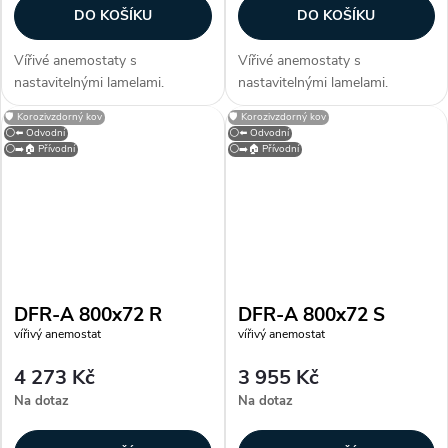
DO KOŠÍKU
DO KOŠÍKU
Vířivé anemostaty s
Vířivé anemostaty s
nastavitelnými lamelami.
nastavitelnými lamelami.
Konstrukce Anemostaty jsou
Konstrukce Anemostaty jsou
🛡️ Korozivzdorný kov
🛡️ Korozivzdorný kov
vyrobeny z galvanizovaného
vyrobeny z galvanizovaného
⚪⬅️ Odvodní
⚪⬅️ Odvodní
plechu opatřeného bílou
plechu opatřeného bílou
⚪➡️🏠 Přívodní
⚪➡️🏠 Přívodní
vypalovací barvou (RAL 9010).
vypalovací barvou (RAL 9010).
Lamely jsou vyrobeny z...
Lamely jsou vyrobeny z...
DFR-A 800x72 R
DFR-A 800x72 S
vířivý anemostat
vířivý anemostat
4 273 Kč
3 955 Kč
Na dotaz
Na dotaz