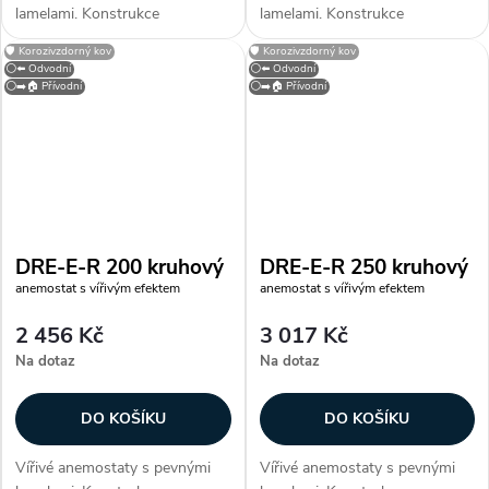
lamelami. Konstrukce
lamelami. Konstrukce
Anemostaty jsou vyrobeny z
Anemostaty jsou vyrobeny z
🛡️ Korozivzdorný kov
🛡️ Korozivzdorný kov
ocelového plechu opatřeného
ocelového plechu opatřeného
⚪⬅️ Odvodní
⚪⬅️ Odvodní
bílou vypalovací barvou (RAL
bílou vypalovací barvou (RAL
⚪➡️🏠 Přívodní
⚪➡️🏠 Přívodní
9010). Instalace Anemostaty
9010). Instalace Anemostaty
jsou určeny pro...
jsou určeny pro...
DRE-E-R 200 kruhový
DRE-E-R 250 kruhový
anemostat s vířivým efektem
anemostat s vířivým efektem
2 456 Kč
3 017 Kč
Na dotaz
Na dotaz
DO KOŠÍKU
DO KOŠÍKU
Vířivé anemostaty s pevnými
Vířivé anemostaty s pevnými