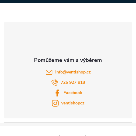
a
t
í
info
@
ventishop.cz
725 927 818
Facebook
ventishopcz