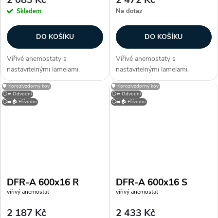
Skladem
Na dotaz
DO KOŠÍKU
DO KOŠÍKU
Vířivé anemostaty s
Vířivé anemostaty s
nastavitelnými lamelami.
nastavitelnými lamelami.
Konstrukce Anemostaty jsou
Konstrukce Anemostaty jsou
🛡️ Korozivzdorný kov
🛡️ Korozivzdorný kov
vyrobeny z galvanizovaného
vyrobeny z galvanizovaného
⚪⬅️ Odvodní
⚪⬅️ Odvodní
plechu opatřeného bílou
plechu opatřeného bílou
⚪➡️🏠 Přívodní
⚪➡️🏠 Přívodní
vypalovací barvou (RAL 9010).
vypalovací barvou (RAL 9010).
Lamely jsou vyrobeny z...
Lamely jsou vyrobeny z...
DFR-A 600x16 R
DFR-A 600x16 S
vířivý anemostat
vířivý anemostat
2 187 Kč
2 433 Kč