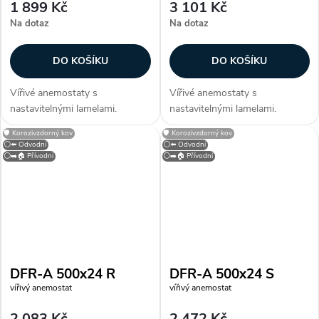
1 899 Kč
3 101 Kč
Na dotaz
Na dotaz
DO KOŠÍKU
DO KOŠÍKU
Vířivé anemostaty s
Vířivé anemostaty s
nastavitelnými lamelami.
nastavitelnými lamelami.
Konstrukce Anemostaty jsou
Konstrukce Anemostaty jsou
🛡️ Korozivzdorný kov
🛡️ Korozivzdorný kov
vyrobeny z galvanizovaného
vyrobeny z galvanizovaného
⚪⬅️ Odvodní
⚪⬅️ Odvodní
plechu opatřeného bílou
plechu opatřeného bílou
⚪➡️🏠 Přívodní
⚪➡️🏠 Přívodní
vypalovací barvou (RAL 9010).
vypalovací barvou (RAL 9010).
Lamely jsou vyrobeny z...
Lamely jsou vyrobeny z...
DFR-A 500x24 R
DFR-A 500x24 S
vířivý anemostat
vířivý anemostat
2 083 Kč
2 472 Kč