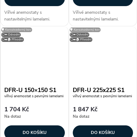
Vířivé anemostaty s
Vířivé anemostaty s
nastavitelnými lamelami.
nastavitelnými lamelami.
Konstrukce Anemostaty jsou
Konstrukce Anemostaty jsou
🛡️ Korozivzdorný kov
🛡️ Korozivzdorný kov
vyrobeny z galvanizovaného
vyrobeny z galvanizovaného
⚪⬅️ Odvodní
⚪⬅️ Odvodní
plechu opatřeného bílou
plechu opatřeného bílou
⚪➡️🏠 Přívodní
⚪➡️🏠 Přívodní
vypalovací barvou (RAL 9010).
vypalovací barvou (RAL 9010).
Lamely jsou vyrobeny z...
Lamely jsou vyrobeny z...
DFR-U 150×150 S1
DFR-U 225x225 S1
vířivý anemostat s pevnými lamelami
vířivý anemostat s pevnými lamelami
1 704 Kč
1 847 Kč
Na dotaz
Na dotaz
DO KOŠÍKU
DO KOŠÍKU