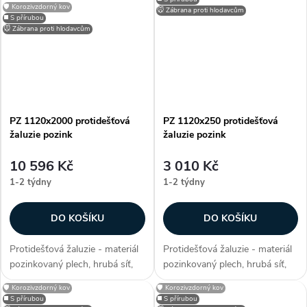
🛡️ Korozivzdorný kov
možnosti lakování RAL, zakryje
možnosti lakování RAL, zakryje
🐭 Zábrana proti hlodavcům
◼️ S přírubou
stavební otvory, užívané...
stavební otvory, užívané...
🐭 Zábrana proti hlodavcům
PZ 1120x2000 protidešťová
PZ 1120x250 protidešťová
žaluzie pozink
žaluzie pozink
10 596 Kč
3 010 Kč
1-2 týdny
1-2 týdny
DO KOŠÍKU
DO KOŠÍKU
Protidešťová žaluzie - materiál
Protidešťová žaluzie - materiál
pozinkovaný plech, hrubá síť,
pozinkovaný plech, hrubá síť,
efektivní plocha sef 1,6403 m²,
efektivní plocha sef 0,1087 m²,
🛡️ Korozivzdorný kov
🛡️ Korozivzdorný kov
snadno přizpůsobitelné díky
snadno přizpůsobitelné díky
◼️ S přírubou
◼️ S přírubou