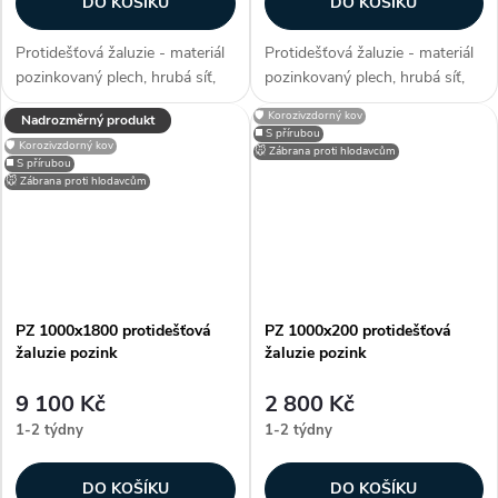
DO KOŠÍKU
DO KOŠÍKU
Protidešťová žaluzie - materiál
Protidešťová žaluzie - materiál
pozinkovaný plech, hrubá síť,
pozinkovaný plech, hrubá síť,
snadno přizpůsobitelné díky
efektivní plocha sef 1,1485 m²,
🛡️ Korozivzdorný kov
Nadrozměrný produkt
možnosti lakování RAL, zakryje
snadno přizpůsobitelné díky
◼️ S přírubou
🛡️ Korozivzdorný kov
stavební otvory, užívané pro
možnosti lakování RAL, zakryje
🐭 Zábrana proti hlodavcům
◼️ S přírubou
(obytné, kancelářské či...
stavební otvory, užívané...
🐭 Zábrana proti hlodavcům
PZ 1000x1800 protidešťová
PZ 1000x200 protidešťová
žaluzie pozink
žaluzie pozink
9 100 Kč
2 800 Kč
1-2 týdny
1-2 týdny
DO KOŠÍKU
DO KOŠÍKU