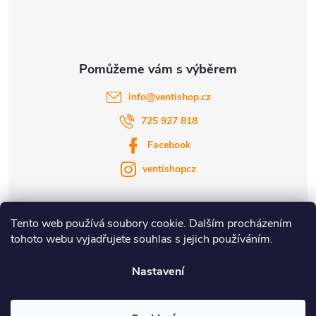
í
info
@
ventishop.cz
725 927 818
Facebook
ventishopcz
Tento web používá soubory cookie. Dalším procházením
tohoto webu vyjadřujete souhlas s jejich používáním.
|
|
Nastavení
Copyright 2026
Ventishop.cz
. Všechna práva vyhrazena.