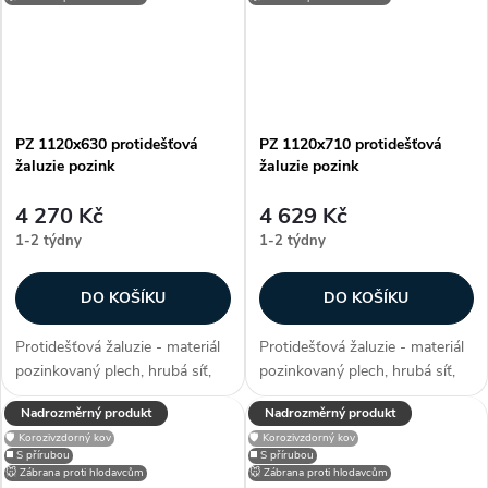
PZ 1120x630 protidešťová
PZ 1120x710 protidešťová
žaluzie pozink
žaluzie pozink
4 270 Kč
4 629 Kč
1-2 týdny
1-2 týdny
DO KOŠÍKU
DO KOŠÍKU
Protidešťová žaluzie - materiál
Protidešťová žaluzie - materiál
pozinkovaný plech, hrubá síť,
pozinkovaný plech, hrubá síť,
efektivní plocha sef 0,4413 m²,
efektivní plocha sef 0,5113 m²,
Nadrozměrný produkt
Nadrozměrný produkt
snadno přizpůsobitelné díky
snadno přizpůsobitelné díky
🛡️ Korozivzdorný kov
🛡️ Korozivzdorný kov
možnosti lakování RAL, zakryje
možnosti lakování RAL, zakryje
◼️ S přírubou
◼️ S přírubou
stavební otvory, užívané...
stavební otvory, užívané...
🐭 Zábrana proti hlodavcům
🐭 Zábrana proti hlodavcům