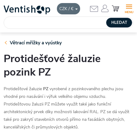
Přejít
NÁKUPNÍ
CZK / €
KOŠÍK
na
obsah
HLEDAT
Větrací mřížky a vyústky
Protidešťové žaluzie
pozink PZ
Protidešťové žaluzie
PZ
vyrobené z pozinkovaného plechu jsou
vhodné pro nasávání i výfuk velkého objemu vzduchu.
Protidešťovou žaluzii PZ můžete využít také jako funkční
architektonický prvek díky možnosti lakování RAL. PZ se dá využít
také pro zakrytí stavebních otvorů přímo na fasádách obytných,
kancelářských či průmyslových objektů.