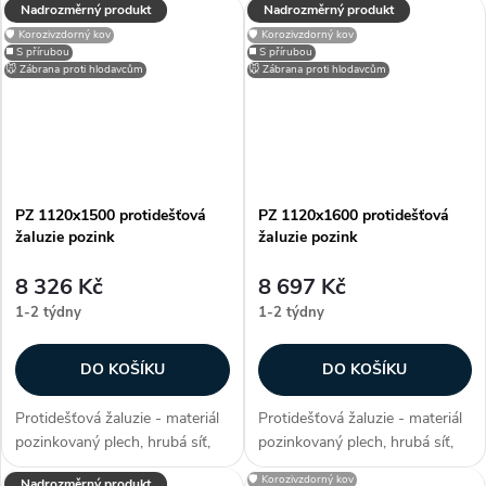
Nadrozměrný produkt
Nadrozměrný produkt
snadno přizpůsobitelné díky
snadno přizpůsobitelné díky
🛡️ Korozivzdorný kov
🛡️ Korozivzdorný kov
možnosti lakování RAL, zakryje
možnosti lakování RAL, zakryje
◼️ S přírubou
◼️ S přírubou
stavební otvory, užívané...
stavební otvory, užívané...
🐭 Zábrana proti hlodavcům
🐭 Zábrana proti hlodavcům
PZ 1120x1500 protidešťová
PZ 1120x1600 protidešťová
žaluzie pozink
žaluzie pozink
8 326 Kč
8 697 Kč
1-2 týdny
1-2 týdny
DO KOŠÍKU
DO KOŠÍKU
Protidešťová žaluzie - materiál
Protidešťová žaluzie - materiál
pozinkovaný plech, hrubá síť,
pozinkovaný plech, hrubá síť,
snadno přizpůsobitelné díky
efektivní plocha sef 1,2902 m²,
🛡️ Korozivzdorný kov
Nadrozměrný produkt