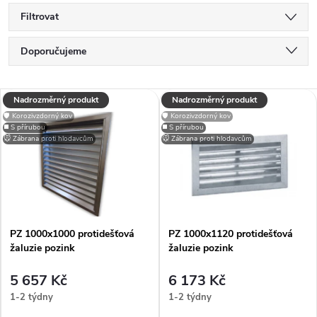
Filtrovat
Ř
Doporučujeme
a
Nejlevnější
V
Nadrozměrný produkt
Nadrozměrný produkt
Nejdražší
z
🛡️ Korozivzdorný kov
🛡️ Korozivzdorný kov
ý
◼️ S přírubou
◼️ S přírubou
Nejprodávanější
🐭 Zábrana proti hlodavcům
🐭 Zábrana proti hlodavcům
e
p
Abecedně
n
i
í
PZ 1000x1000 protidešťová
PZ 1000x1120 protidešťová
s
žaluzie pozink
žaluzie pozink
p
p
5 657 Kč
6 173 Kč
r
1-2 týdny
1-2 týdny