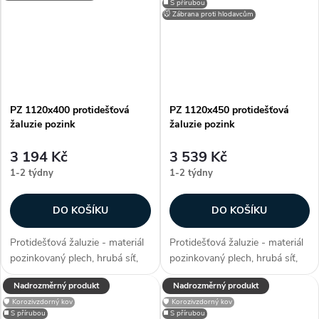
◼️ S přírubou
stavební otvory, užívané...
stavební otvory, užívané...
🐭 Zábrana proti hlodavcům
PZ 1120x400 protidešťová
PZ 1120x450 protidešťová
žaluzie pozink
žaluzie pozink
3 194 Kč
3 539 Kč
1-2 týdny
1-2 týdny
DO KOŠÍKU
DO KOŠÍKU
Protidešťová žaluzie - materiál
Protidešťová žaluzie - materiál
pozinkovaný plech, hrubá síť,
pozinkovaný plech, hrubá síť,
efektivní plocha sef 0,24 m²,
efektivní plocha sef 0,2837 m²,
Nadrozměrný produkt
Nadrozměrný produkt
snadno přizpůsobitelné díky
snadno přizpůsobitelné díky
🛡️ Korozivzdorný kov
🛡️ Korozivzdorný kov
možnosti lakování RAL, zakryje
možnosti lakování RAL, zakryje
◼️ S přírubou
◼️ S přírubou