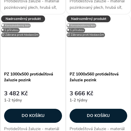
Protidešťová žaluzie - materiál
Protidešťová žaluzie - materiál
pozinkovaný plech, hrubá síť,
pozinkovaný plech, hrubá síť,
efektivní plocha sef 0,2135 m²,
efektivní plocha sef 0,2524 m²,
Nadrozměrný produkt
Nadrozměrný produkt
snadno přizpůsobitelné díky
snadno přizpůsobitelné díky
🛡️ Korozivzdorný kov
🛡️ Korozivzdorný kov
možnosti lakování RAL, zakryje
možnosti lakování RAL, zakryje
◼️ S přírubou
◼️ S přírubou
stavební otvory, užívané...
stavební otvory, užívané...
🐭 Zábrana proti hlodavcům
🐭 Zábrana proti hlodavcům
PZ 1000x500 protidešťová
PZ 1000x560 protidešťová
žaluzie pozink
žaluzie pozink
3 482 Kč
3 666 Kč
1-2 týdny
1-2 týdny
DO KOŠÍKU
DO KOŠÍKU
Protidešťová žaluzie - materiál
Protidešťová žaluzie - materiál