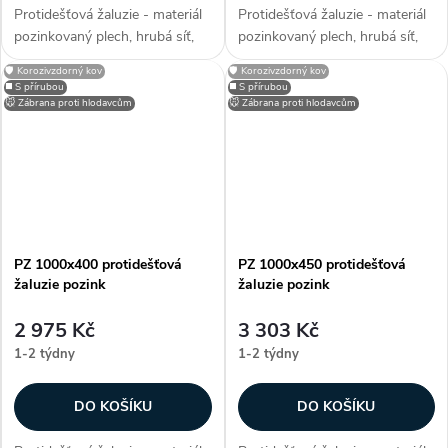
Protidešťová žaluzie - materiál
Protidešťová žaluzie - materiál
pozinkovaný plech, hrubá síť,
pozinkovaný plech, hrubá síť,
efektivní plocha sef 0,1472 m²,
efektivní plocha sef 0,1784 m²,
🛡️ Korozivzdorný kov
🛡️ Korozivzdorný kov
snadno přizpůsobitelné díky
snadno přizpůsobitelné díky
◼️ S přírubou
◼️ S přírubou
možnosti lakování RAL, zakryje
možnosti lakování RAL, zakryje
🐭 Zábrana proti hlodavcům
🐭 Zábrana proti hlodavcům
stavební otvory, užívané...
stavební otvory, užívané...
PZ 1000x400 protidešťová
PZ 1000x450 protidešťová
žaluzie pozink
žaluzie pozink
2 975 Kč
3 303 Kč
1-2 týdny
1-2 týdny
DO KOŠÍKU
DO KOŠÍKU