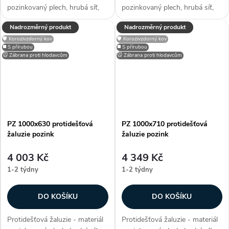
pozinkovaný plech, hrubá síť,
pozinkovaný plech, hrubá síť,
efektivní plocha sef 0,2914 m²,
efektivní plocha sef 0,3381 m²,
Nadrozměrný produkt
Nadrozměrný produkt
snadno přizpůsobitelné díky
snadno přizpůsobitelné díky
🛡️ Korozivzdorný kov
🛡️ Korozivzdorný kov
možnosti lakování RAL, zakryje
možnosti lakování RAL, zakryje
◼️ S přírubou
◼️ S přírubou
stavební otvory, užívané...
stavební otvory, užívané...
🐭 Zábrana proti hlodavcům
🐭 Zábrana proti hlodavcům
PZ 1000x630 protidešťová
PZ 1000x710 protidešťová
žaluzie pozink
žaluzie pozink
4 003 Kč
4 349 Kč
1-2 týdny
1-2 týdny
DO KOŠÍKU
DO KOŠÍKU
Protidešťová žaluzie - materiál
Protidešťová žaluzie - materiál