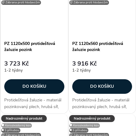
stavební otvory, užívané...
stavební otvory, užívané...
🐭 Zábrana proti hlodavcům
🐭 Zábrana proti hlodavcům
PZ 1120x500 protidešťová
PZ 1120x560 protidešťová
žaluzie pozink
žaluzie pozink
3 723 Kč
3 916 Kč
1-2 týdny
1-2 týdny
DO KOŠÍKU
DO KOŠÍKU
Protidešťová žaluzie - materiál
Protidešťová žaluzie - materiál
pozinkovaný plech, hrubá síť,
pozinkovaný plech, hrubá síť,
efektivní plocha sef 0,3275 m²,
efektivní plocha sef 0,38 m²,
Nadrozměrný produkt
Nadrozměrný produkt
snadno přizpůsobitelné díky
snadno přizpůsobitelné díky
🛡️ Korozivzdorný kov
🛡️ Korozivzdorný kov
možnosti lakování RAL, zakryje
možnosti lakování RAL, zakryje
◼️ S přírubou
◼️ S přírubou
stavební otvory, užívané...
stavební otvory, užívané...
🐭 Zábrana proti hlodavcům
🐭 Zábrana proti hlodavcům