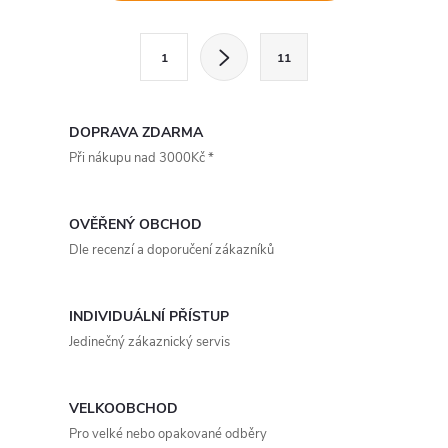
v
l
S
1
11
t
á
r
d
á
DOPRAVA ZDARMA
a
n
Při nákupu nad 3000Kč *
k
c
o
OVĚŘENÝ OBCHOD
í
v
Dle recenzí a doporučení zákazníků
á
p
n
r
INDIVIDUÁLNÍ PŘÍSTUP
í
Jedinečný zákaznický servis
v
k
VELKOOBCHOD
y
Pro velké nebo opakované odběry