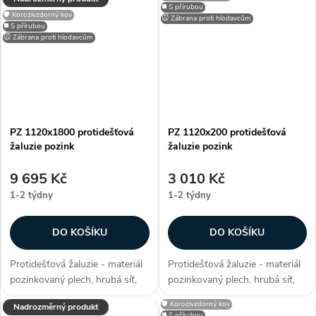
možnosti lakování RAL, zakryje
snadno přizpůsobitelné díky
◼️ S přírubou
🛡️ Korozivzdorný kov
stavební otvory, užívané pro
možnosti lakování RAL, zakryje
🐭 Zábrana proti hlodavcům
◼️ S přírubou
(obytné, kancelářské či...
stavební otvory, užívané...
🐭 Zábrana proti hlodavcům
PZ 1120x1800 protidešťová
PZ 1120x200 protidešťová
žaluzie pozink
žaluzie pozink
9 695 Kč
3 010 Kč
1-2 týdny
1-2 týdny
DO KOŠÍKU
DO KOŠÍKU
Protidešťová žaluzie - materiál
Protidešťová žaluzie - materiál
pozinkovaný plech, hrubá síť,
pozinkovaný plech, hrubá síť,
efektivní plocha sef 1,4652 m²,
efektivní plocha sef 0,0649 m²,
🛡️ Korozivzdorný kov
Nadrozměrný produkt
snadno přizpůsobitelné díky
snadno přizpůsobitelné díky
◼️ S přírubou