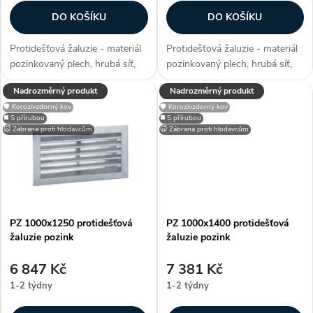
r
o
DO KOŠÍKU
DO KOŠÍKU
o
d
Protidešťová žaluzie - materiál
Protidešťová žaluzie - materiál
d
pozinkovaný plech, hrubá síť,
pozinkovaný plech, hrubá síť,
u
efektivní plocha sef 0,681 m²,
efektivní plocha sef 0,7745 m²,
Nadrozměrný produkt
Nadrozměrný produkt
u
snadno přizpůsobitelné díky
snadno přizpůsobitelné díky
🛡️ Korozivzdorný kov
🛡️ Korozivzdorný kov
možnosti lakování RAL, zakryje
možnosti lakování RAL, zakryje
k
◼️ S přírubou
◼️ S přírubou
stavební otvory, užívané...
stavební otvory, užívané...
k
🐭 Zábrana proti hlodavcům
🐭 Zábrana proti hlodavcům
t
t
ů
ů
PZ 1000x1250 protidešťová
PZ 1000x1400 protidešťová
žaluzie pozink
žaluzie pozink
6 847 Kč
7 381 Kč
1-2 týdny
1-2 týdny