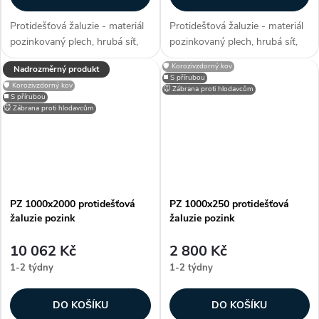
Protidešťová žaluzie - materiál
Protidešťová žaluzie - materiál
pozinkovaný plech, hrubá síť,
pozinkovaný plech, hrubá síť,
efektivní plocha sef 1,3044 m²,
efektivní plocha sef 0,0576 m²,
🛡️ Korozivzdorný kov
Nadrozměrný produkt
snadno přizpůsobitelné díky
snadno přizpůsobitelné díky
◼️ S přírubou
🛡️ Korozivzdorný kov
možnosti lakování RAL, zakryje
možnosti lakování RAL, zakryje
🐭 Zábrana proti hlodavcům
◼️ S přírubou
stavební otvory, užívané...
stavební otvory, užívané...
🐭 Zábrana proti hlodavcům
PZ 1000x2000 protidešťová
PZ 1000x250 protidešťová
žaluzie pozink
žaluzie pozink
10 062 Kč
2 800 Kč
1-2 týdny
1-2 týdny
DO KOŠÍKU
DO KOŠÍKU