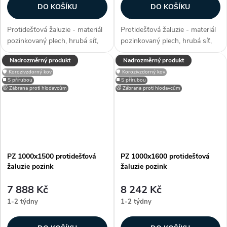
DO KOŠÍKU
DO KOŠÍKU
Protidešťová žaluzie - materiál
Protidešťová žaluzie - materiál
pozinkovaný plech, hrubá síť,
pozinkovaný plech, hrubá síť,
efektivní plocha sef 0,8758 m²,
efektivní plocha sef 0,9927 m²,
Nadrozměrný produkt
Nadrozměrný produkt
snadno přizpůsobitelné díky
snadno přizpůsobitelné díky
🛡️ Korozivzdorný kov
🛡️ Korozivzdorný kov
možnosti lakování RAL, zakryje
možnosti lakování RAL, zakryje
◼️ S přírubou
◼️ S přírubou
stavební otvory, užívané...
stavební otvory, užívané...
🐭 Zábrana proti hlodavcům
🐭 Zábrana proti hlodavcům
PZ 1000x1500 protidešťová
PZ 1000x1600 protidešťová
žaluzie pozink
žaluzie pozink
7 888 Kč
8 242 Kč
1-2 týdny
1-2 týdny