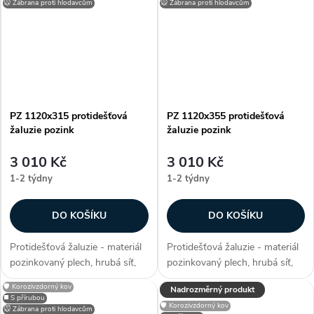
možnosti lakování RAL, zakryje
možnosti lakování RAL, zakryje
🐭 Zábrana proti hlodavcům
🐭 Zábrana proti hlodavcům
stavební otvory, užívané...
stavební otvory, užívané...
PZ 1120x315 protidešťová
PZ 1120x355 protidešťová
žaluzie pozink
žaluzie pozink
3 010 Kč
3 010 Kč
1-2 týdny
1-2 týdny
DO KOŠÍKU
DO KOŠÍKU
Protidešťová žaluzie - materiál
Protidešťová žaluzie - materiál
pozinkovaný plech, hrubá síť,
pozinkovaný plech, hrubá síť,
efektivní plocha sef 0,1656 m²,
efektivní plocha sef 0,2006 m²,
🛡️ Korozivzdorný kov
Nadrozměrný produkt
snadno přizpůsobitelné díky
snadno přizpůsobitelné díky
◼️ S přírubou
🛡️ Korozivzdorný kov
možnosti lakování RAL, zakryje
možnosti lakování RAL, zakryje
🐭 Zábrana proti hlodavcům