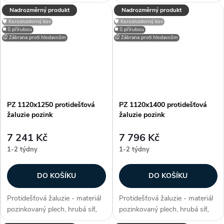
efektivní plocha sef 0,7651 m²,
efektivní plocha sef 0,8701 m²,
Nadrozměrný produkt
Nadrozměrný produkt
snadno přizpůsobitelné díky
snadno přizpůsobitelné díky
🛡️ Korozivzdorný kov
🛡️ Korozivzdorný kov
možnosti lakování RAL, zakryje
možnosti lakování RAL, zakryje
◼️ S přírubou
◼️ S přírubou
stavební otvory, užívané...
stavební otvory, užívané...
🐭 Zábrana proti hlodavcům
🐭 Zábrana proti hlodavcům
PZ 1120x1250 protidešťová
PZ 1120x1400 protidešťová
žaluzie pozink
žaluzie pozink
7 241 Kč
7 796 Kč
1-2 týdny
1-2 týdny
DO KOŠÍKU
DO KOŠÍKU
Protidešťová žaluzie - materiál
Protidešťová žaluzie - materiál
pozinkovaný plech, hrubá síť,
pozinkovaný plech, hrubá síť,
efektivní plocha sef 0,9839 m²,
efektivní plocha sef 1,1152 m²,