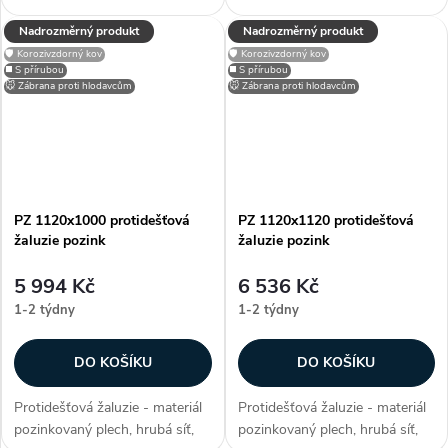
efektivní plocha sef 0,5252 m²,
efektivní plocha sef 0,6031 m²,
Nadrozměrný produkt
Nadrozměrný produkt
snadno přizpůsobitelné díky
snadno přizpůsobitelné díky
🛡️ Korozivzdorný kov
🛡️ Korozivzdorný kov
možnosti lakování RAL, zakryje
možnosti lakování RAL, zakryje
◼️ S přírubou
◼️ S přírubou
stavební otvory, užívané...
stavební otvory, užívané...
🐭 Zábrana proti hlodavcům
🐭 Zábrana proti hlodavcům
PZ 1120x1000 protidešťová
PZ 1120x1120 protidešťová
žaluzie pozink
žaluzie pozink
5 994 Kč
6 536 Kč
1-2 týdny
1-2 týdny
DO KOŠÍKU
DO KOŠÍKU
Protidešťová žaluzie - materiál
Protidešťová žaluzie - materiál
pozinkovaný plech, hrubá síť,
pozinkovaný plech, hrubá síť,