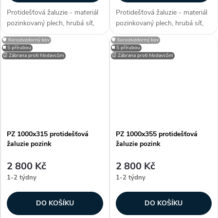
Protidešťová žaluzie - materiál
Protidešťová žaluzie - materiál
pozinkovaný plech, hrubá síť,
pozinkovaný plech, hrubá síť,
efektivní plocha sef 1,4602 m²,
efektivní plocha sef 0,0966 m²,
🛡️ Korozivzdorný kov
🛡️ Korozivzdorný kov
snadno přizpůsobitelné díky
snadno přizpůsobitelné díky
◼️ S přírubou
◼️ S přírubou
možnosti lakování RAL, zakryje
možnosti lakování RAL, zakryje
🐭 Zábrana proti hlodavcům
🐭 Zábrana proti hlodavcům
stavební otvory, užívané...
stavební otvory, užívané...
PZ 1000x315 protidešťová
PZ 1000x355 protidešťová
žaluzie pozink
žaluzie pozink
2 800 Kč
2 800 Kč
1-2 týdny
1-2 týdny
DO KOŠÍKU
DO KOŠÍKU