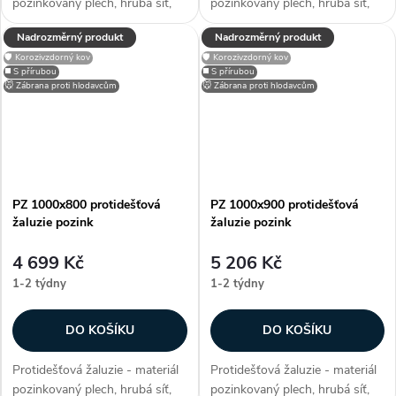
pozinkovaný plech, hrubá síť,
pozinkovaný plech, hrubá síť,
efektivní plocha sef 0,3927 m²,
efektivní plocha sef 0,455 m²,
Nadrozměrný produkt
Nadrozměrný produkt
snadno přizpůsobitelné díky
snadno přizpůsobitelné díky
🛡️ Korozivzdorný kov
🛡️ Korozivzdorný kov
možnosti lakování RAL, zakryje
možnosti lakování RAL, zakryje
◼️ S přírubou
◼️ S přírubou
stavební otvory, užívané...
stavební otvory, užívané...
🐭 Zábrana proti hlodavcům
🐭 Zábrana proti hlodavcům
PZ 1000x800 protidešťová
PZ 1000x900 protidešťová
žaluzie pozink
žaluzie pozink
4 699 Kč
5 206 Kč
1-2 týdny
1-2 týdny
DO KOŠÍKU
DO KOŠÍKU
Protidešťová žaluzie - materiál
Protidešťová žaluzie - materiál
pozinkovaný plech, hrubá síť,
pozinkovaný plech, hrubá síť,