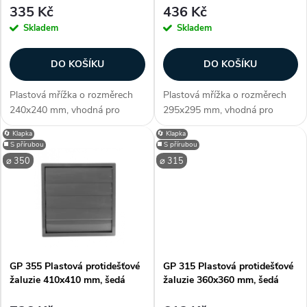
p
335 Kč
436 Kč
r
Skladem
Skladem
r
o
DO KOŠÍKU
DO KOŠÍKU
o
d
Plastová mřížka o rozměrech
Plastová mřížka o rozměrech
d
240x240 mm, vhodná pro
295x295 mm, vhodná pro
u
potrubí o průměru 200 mm.
potrubí o průměru 250 mm.
🔄 Klapka
🔄 Klapka
u
Slouží k odsávání vzduchu, díky
Slouží k odsávání vzduchu, díky
◼️ S přírubou
◼️ S přírubou
gravitačním žaluziím vzduch
gravitačním žaluziím vzduch
k
⌀ 350
⌀ 315
proudí pouze při zapnutém
proudí pouze při zapnutém
k
větrání. Jsou...
větrání. Jsou...
t
t
ů
ů
GP 355 Plastová protidešťové
GP 315 Plastová protidešťové
žaluzie 410x410 mm, šedá
žaluzie 360x360 mm, šedá