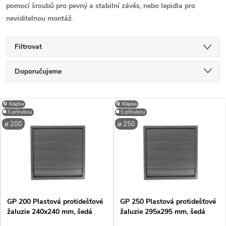
pomocí šroubů pro pevný a stabilní závěs, nebo lepidla pro
neviditelnou montáž
.
Filtrovat
Ř
Doporučujeme
a
Nejlevnější
V
🔄 Klapka
🔄 Klapka
Nejdražší
◼️ S přírubou
◼️ S přírubou
z
⌀ 200
⌀ 250
ý
Nejprodávanější
e
p
Abecedně
n
i
í
GP 200 Plastová protidešťové
GP 250 Plastová protidešťové
s
žaluzie 240x240 mm, šedá
žaluzie 295x295 mm, šedá
p