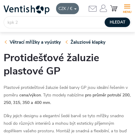
Přejít
NÁKUPNÍ
CZK / €
KOŠÍK
na
obsah
HLEDAT
Větrací mřížky a vyústky
Žaluziové klapky
Protidešťové žaluzie
plastové GP
Plastové protidešťové žaluzie šedé barvy GP jsou ideální řešením v
poměru
cena/výkon
. Tyto modely nabízíme
pro průměr potrubí 200,
250, 315, 350 a 400 mm.
Díky jejich designu a elegantní šedé barvě se tyto mřížky snadno
hodí do různých interiérů a mohou být esteticky příjemným
doplňkem vašeho prostoru. Montáž je snadná a flexibilní, a to buď