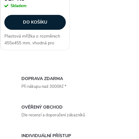
Skladem
DO KOŠÍKU
Plastová mřížka o rozměrech
455x455 mm, vhodná pro
potrubí o průměru 400 mm.
Slouží k odsávání vzduchu, díky
gravitačním žaluziím vzduch
O
proudí pouze při zapnutém
větrání. Jsou...
v
DOPRAVA ZDARMA
Při nákupu nad 3000Kč *
l
á
OVĚŘENÝ OBCHOD
d
Dle recenzí a doporučení zákazníků
a
INDIVIDUÁLNÍ PŘÍSTUP