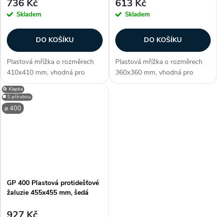
736 Kč
613 Kč
Skladem
Skladem
DO KOŠÍKU
DO KOŠÍKU
Plastová mřížka o rozměrech
Plastová mřížka o rozměrech
410x410 mm, vhodná pro
360x360 mm, vhodná pro
potrubí o průměru 350 mm.
potrubí o průměru 315 mm.
🔄 Klapka
Slouží k odsávání vzduchu, díky
Slouží k odsávání vzduchu, díky
◼️ S přírubou
gravitačním žaluziím vzduch
gravitačním žaluziím vzduch
⌀ 400
proudí pouze při zapnutém
proudí pouze při zapnutém
větrání. Jsou...
větrání. Jsou...
GP 400 Plastová protidešťové
žaluzie 455x455 mm, šedá
927 Kč