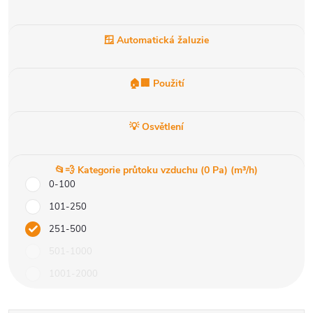
🪟 Automatická žaluzie
🏠🏢 Použití
💡 Osvětlení
📂💨 Kategorie průtoku vzduchu (0 Pa) (m³/h)
0-100
101-250
251-500
501-1000
1001-2000