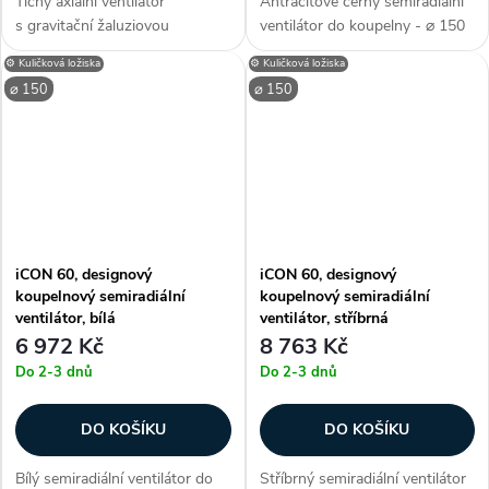
Tichý axiální ventilátor
Antracitově černý semiradiální
s gravitační žaluziovou
ventilátor do koupelny - ⌀ 150
klapkou a pohybovým
mm (k potrubí), barva
⚙️ Kuličková ložiska
⚙️ Kuličková ložiska
senzorem airRoxy pRestige
antracit;černá, elegantní design,
⌀ 150
⌀ 150
150 ZG MS je určen nejen pro
3 roky záruka, automatická
odsávání koupelen a wc, hodí
zpětná klapka, vyměnitelný
se...
kryt,...
iCON 60, designový
iCON 60, designový
koupelnový semiradiální
koupelnový semiradiální
ventilátor, bílá
ventilátor, stříbrná
6 972 Kč
8 763 Kč
Do 2-3 dnů
Do 2-3 dnů
DO KOŠÍKU
DO KOŠÍKU
Bílý semiradiální ventilátor do
Stříbrný semiradiální ventilátor