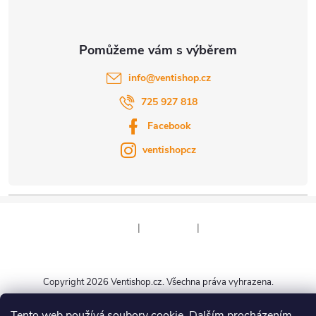
info
@
ventishop.cz
725 927 818
Facebook
ventishopcz
|
|
Copyright 2026
Ventishop.cz
. Všechna práva vyhrazena.
Vytvořil Shoptet
Tento web používá soubory cookie. Dalším procházením