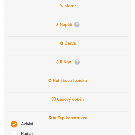
🔧 Motor
⚡ Napětí
?
🎨 Barva
💧🔒 Krytí
?
⚙️ Kuličková ložiska
🕐 Časový doběh
🌀⏹️ Typ konstrukce
Axiální
Radiální