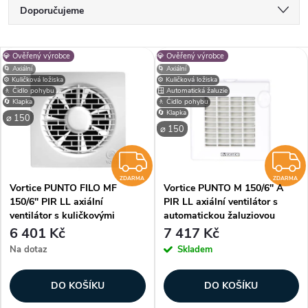
Ř
Doporučujeme
a
Nejlevnější
V
💎 Ověřený výrobce
💎 Ověřený výrobce
Nejdražší
z
🌀 Axiální
🌀 Axiální
⚙️ Kuličková ložiska
⚙️ Kuličková ložiska
ý
🚶 Čidlo pohybu
🪟 Automatická žaluzie
Nejprodávanější
🔄 Klapka
🚶 Čidlo pohybu
e
🔄 Klapka
⌀ 150
p
Abecedně
⌀ 150
n
i
ZDARMA
í
ZDARMA
ZDARMA
Vortice PUNTO FILO MF
Vortice PUNTO M 150/6" A
s
150/6" PIR LL axiální
PIR LL axiální ventilátor s
p
ventilátor s kuličkovými
automatickou žaluziovou
p
ložisky a čidlem pohybu
klapkou a čidlem pohybu
6 401 Kč
7 417 Kč
r
Na dotaz
Skladem
r
o
DO KOŠÍKU
DO KOŠÍKU
o