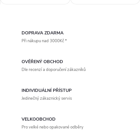
do koupelen, WC, sklepů,
snímačem, vhodný do
komor či skladů. Vyroben pro
koupelen, WC, sklepů, komor či
velikost potrubí 150 mm. Nabízí
skladů. Vyroben pro velikost
O
kompromis mezi efektivním...
potrubí 150 mm. Nabízí
kompromis mezi...
v
DOPRAVA ZDARMA
Při nákupu nad 3000Kč *
l
á
OVĚŘENÝ OBCHOD
d
Dle recenzí a doporučení zákazníků
a
INDIVIDUÁLNÍ PŘÍSTUP
c
Jedinečný zákaznický servis
í
p
VELKOOBCHOD
Pro velké nebo opakované odběry
r