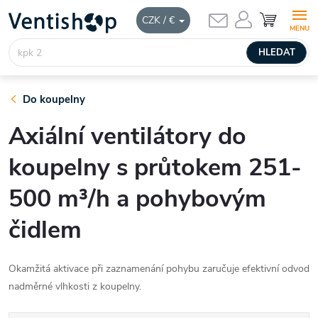
Přejít
NÁKUPNÍ
CZK / €
KOŠÍK
na
obsah
HLEDAT
Do koupelny
Axiální ventilátory do
koupelny s průtokem 251-
500 m³/h a pohybovým
čidlem
Okamžitá aktivace při zaznamenání pohybu zaručuje efektivní odvod
nadměrné vlhkosti z koupelny.