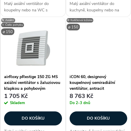
d
Malý axiální ventilátor do
Malý axiální ventilátor do
d
koupelny nebo na WC s
kuchyně, koupelny nebo na
u
tenkým předním panelem. Tichý
WC. Velmi tichý. Pohybový
🌀 Axiální
⚙️ Kuličková ložiska
u
provoz. Krytí IPX4. Senzor
senzor. Automatická žaluzie a
🚶 Čidlo pohybu
⌀ 150
pohybu. Kuličková ložiska.
kuličková ložiska. Krytí IPX4.
k
⌀ 150
Průměr 150 mm. Průtok 335
Průměr 150 mm. Průtok
k
m3/h. Zákazníci...
vzduchu 335...
t
t
ů
ů
airRoxy pRestige 150 ZG MS
iCON 60, designový
axiální ventilátor s žaluziovou
koupelnový semiradiální
klapkou a pohybovým
ventilátor, antracit
senzorem
1 705 Kč
8 763 Kč
Skladem
Do 2-3 dnů
DO KOŠÍKU
DO KOŠÍKU