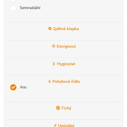
Semiradiální
🔄 Zpětná klapka
💠 Designový
💧 Hygrostat
🚶 Pohybové čidlo
Ano
🔇 Tichý
📌 Umístění