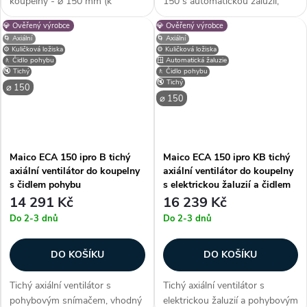
koupelny - ⌀ 150 mm (k
150 s automatickou žaluzií,
potrubí), barva zlatá, elegantní
časovým doběhem a senzorem
💎 Ověřený výrobce
💎 Ověřený výrobce
design, 3 roky záruka,
pohybuurčený k odvětrávání
🌀 Axiální
🌀 Axiální
automatická zpětná klapka,
koupelen, toalet, kuchyní a
⚙️ Kuličková ložiska
⚙️ Kuličková ložiska
vyměnitelný kryt, voděodolnost
dalších obytných prostor.
🚶 Čidlo pohybu
🪟 Automatická žaluzie
🔇 Tichý
🚶 Čidlo pohybu
o IP...
Používá...
🔇 Tichý
⌀ 150
⌀ 150
Maico ECA 150 ipro B tichý
Maico ECA 150 ipro KB tichý
axiální ventilátor do koupelny
axiální ventilátor do koupelny
s čidlem pohybu
s elektrickou žaluzií a čidlem
pohybu
14 291 Kč
16 239 Kč
Do 2-3 dnů
Do 2-3 dnů
DO KOŠÍKU
DO KOŠÍKU
Tichý axiální ventilátor s
Tichý axiální ventilátor s
pohybovým snímačem, vhodný
elektrickou žaluzií a pohybovým