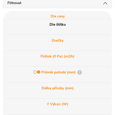
Filtrovat
Dle ceny
Dle štítku
Značky
Průtok (0 Pa) (m3/h)
⚪️🔵 Průměr potrubí (mm)
?
Délka příruby (mm)
⚡ Výkon (W)