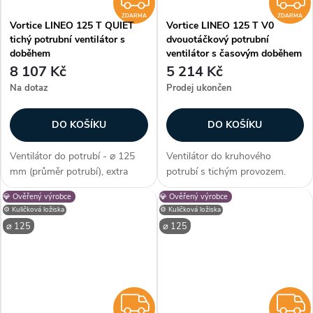
ZDARMA
ZDARMA
Vortice LINEO 125 T QUIET
Vortice LINEO 125 T V0
tichý potrubní ventilátor s
dvouotáčkový potrubní
doběhem
ventilátor s časovým doběhem
8 107 Kč
5 214 Kč
Na dotaz
Prodej ukončen
DO KOŠÍKU
DO KOŠÍKU
Ventilátor do potrubí - ⌀ 125
Ventilátor do kruhového
mm (průměr potrubí), extra
potrubí s tichým provozem.
tiché izolované provedení, AC
Dvouotáčkový AC motor s
💎 Ověřený výrobce
💎 Ověřený výrobce
motor, s časovým doběhem,
dlouhou životností. Časový
⚙️ Kuličková ložiska
⚙️ Kuličková ložiska
kuličková ložiska, průtok
doběh a kuličková ložiska. Krytí
⌀ 125
⌀ 125
vzduchu max. 320 m3/h, max.
IPX4. Průměr 125 mm. Průtok
teplota 45...
250/365 m3/h....
ZDARMA