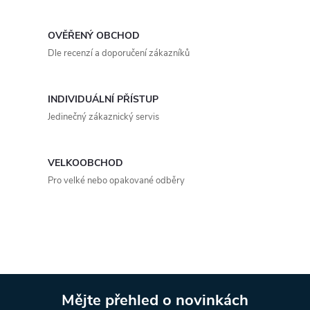
k
c
o
OVĚŘENÝ OBCHOD
í
v
Dle recenzí a doporučení zákazníků
á
p
n
r
INDIVIDUÁLNÍ PŘÍSTUP
í
Jedinečný zákaznický servis
v
k
VELKOOBCHOD
y
Pro velké nebo opakované odběry
v
ý
p
i
Mějte přehled o novinkách