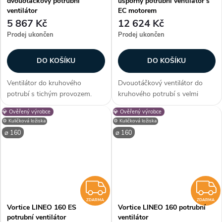
dvouotáčkový potrubní
úsporný potrubní ventilátor s
ventilátor
EC motorem
5 867 Kč
12 624 Kč
Prodej ukončen
Prodej ukončen
DO KOŠÍKU
DO KOŠÍKU
Ventilátor do kruhového
Dvouotáčkový ventilátor do
potrubí s tichým provozem.
kruhového potrubí s velmi
Dvouotáčkový AC motor s
tichým provozem. Úsporný
💎 Ověřený výrobce
💎 Ověřený výrobce
dlouhou životností a tepelnou
bezkartáčový motor s dlouhou
⚙️ Kuličková ložiska
⚙️ Kuličková ložiska
ochranou. Kuličková ložiska.
životností. Kuličková ložiska.
⌀ 160
⌀ 160
Krytí IPX4. Průměr 150 mm.
Krytí IPX4. Průměr 150 mm.
Průtok 385/550...
Průtok...
ZDARMA
ZDARMA
ZDARMA
Vortice LINEO 160 ES
Vortice LINEO 160 potrubní
potrubní ventilátor
ventilátor