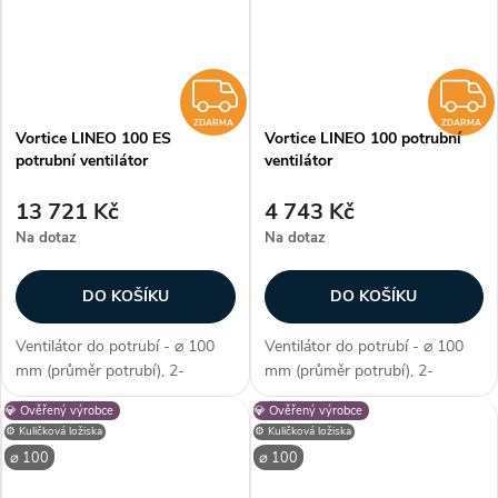
ZDARMA
ZDARMA
ZDARMA
Vortice LINEO 100 ES
Vortice LINEO 100 potrubní
potrubní ventilátor
ventilátor
13 721 Kč
4 743 Kč
Na dotaz
Na dotaz
DO KOŠÍKU
DO KOŠÍKU
Ventilátor do potrubí - ⌀ 100
Ventilátor do potrubí - ⌀ 100
mm (průměr potrubí), 2-
mm (průměr potrubí), 2-
stupňová či plynulá regulace,
stupňová regulace, AC motor,
💎 Ověřený výrobce
💎 Ověřený výrobce
EC motor, kuličková ložiska,
kuličková ložiska, průtok
⚙️ Kuličková ložiska
⚙️ Kuličková ložiska
průtok vzduchu max. 305
vzduchu max. 255 m3/h, max.
⌀ 100
⌀ 100
m3/h, max. teplota 60 °C,
teplota 60 °C, příkon 20–23 W,
příkon 6,5–20...
krytí IP...