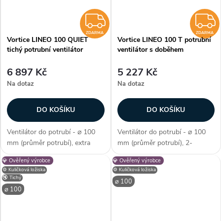
ZDARMA
ZDARMA
ZDARMA
Vortice LINEO 100 QUIET
Vortice LINEO 100 T potrubní
tichý potrubní ventilátor
ventilátor s doběhem
6 897 Kč
5 227 Kč
Na dotaz
Na dotaz
DO KOŠÍKU
DO KOŠÍKU
Ventilátor do potrubí - ⌀ 100
Ventilátor do potrubí - ⌀ 100
mm (průměr potrubí), extra
mm (průměr potrubí), 2-
tiché izolované provedení, AC
stupňová regulace, AC motor, s
💎 Ověřený výrobce
💎 Ověřený výrobce
motor, kuličková ložiska, průtok
časovým doběhem, kuličková
⚙️ Kuličková ložiska
⚙️ Kuličková ložiska
vzduchu max. 260 m3/h, max.
ložiska, průtok vzduchu max.
🔇 Tichý
⌀ 100
teplota 45 °C, příkon 11–27...
255 m3/h, max. teplota 60 °C,
⌀ 100
příkon...