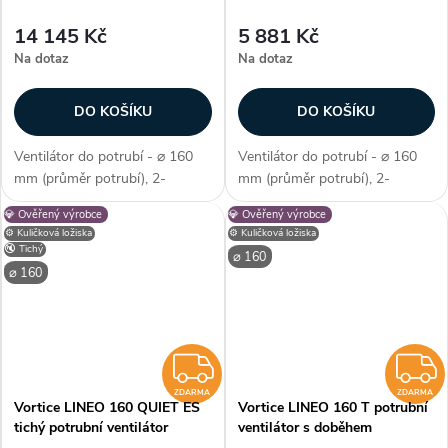
14 145 Kč
5 881 Kč
Na dotaz
Na dotaz
DO KOŠÍKU
DO KOŠÍKU
Ventilátor do potrubí - ⌀ 160
Ventilátor do potrubí - ⌀ 160
mm (průměr potrubí), 2-
mm (průměr potrubí), 2-
stupňová či plynulá regulace,
stupňová regulace, AC motor,
💎 Ověřený výrobce
💎 Ověřený výrobce
EC motor, kuličková ložiska,
kuličková ložiska, průtok
⚙️ Kuličková ložiska
⚙️ Kuličková ložiska
průtok vzduchu max. 630
vzduchu max. 550 m3/h, max.
🔇 Tichý
⌀ 160
m3/h, max. teplota 60 °C,
teplota 60 °C, příkon 40–58 W,
⌀ 160
příkon 12–60 W,...
krytí IP...
ZDARMA
ZDARMA
ZDARMA
Vortice LINEO 160 QUIET ES
Vortice LINEO 160 T potrubní
tichý potrubní ventilátor
ventilátor s doběhem