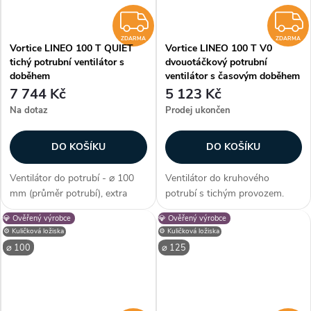
ZDARMA
ZDARMA
ZDARMA
Vortice LINEO 100 T QUIET
Vortice LINEO 100 T V0
tichý potrubní ventilátor s
dvouotáčkový potrubní
doběhem
ventilátor s časovým doběhem
7 744 Kč
5 123 Kč
Na dotaz
Prodej ukončen
DO KOŠÍKU
DO KOŠÍKU
Ventilátor do potrubí - ⌀ 100
Ventilátor do kruhového
mm (průměr potrubí), extra
potrubí s tichým provozem.
tiché izolované provedení, AC
Dvouotáčkový AC motor s
💎 Ověřený výrobce
💎 Ověřený výrobce
motor, s časovým doběhem,
dlouhou životností. Časový
⚙️ Kuličková ložiska
⚙️ Kuličková ložiska
kuličková ložiska, průtok
doběh a kuličková ložiska. Krytí
⌀ 100
⌀ 125
vzduchu max. 260 m3/h, max.
IPX4. Průměr 100 mm. Průtok
teplota 45...
180/255 m3/h....