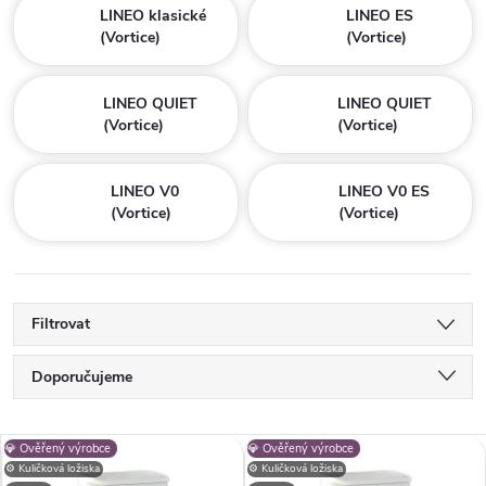
LINEO klasické
LINEO ES
(Vortice)
(Vortice)
LINEO QUIET
LINEO QUIET
(Vortice)
(Vortice)
LINEO V0
LINEO V0 ES
(Vortice)
(Vortice)
Filtrovat
Ř
Doporučujeme
a
Nejlevnější
V
💎 Ověřený výrobce
💎 Ověřený výrobce
Nejdražší
⚙️ Kuličková ložiska
⚙️ Kuličková ložiska