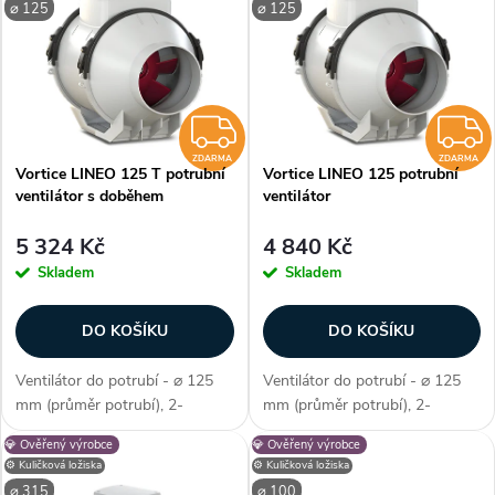
z
⌀ 125
ý
⌀ 125
Nejprodávanější
e
p
Abecedně
n
i
ZDARMA
í
ZDARMA
ZDARMA
Vortice LINEO 125 T potrubní
Vortice LINEO 125 potrubní
s
ventilátor s doběhem
ventilátor
p
p
5 324 Kč
4 840 Kč
r
Skladem
Skladem
r
o
DO KOŠÍKU
DO KOŠÍKU
o
d
Ventilátor do potrubí - ⌀ 125
Ventilátor do potrubí - ⌀ 125
d
mm (průměr potrubí), 2-
mm (průměr potrubí), 2-
u
stupňová regulace, AC motor, s
stupňová regulace, AC motor,
💎 Ověřený výrobce
💎 Ověřený výrobce
u
časovým doběhem, kuličková
kuličková ložiska, průtok
⚙️ Kuličková ložiska
⚙️ Kuličková ložiska
ložiska, průtok vzduchu max.
vzduchu max. 365 m3/h, max.
⌀ 315
⌀ 100