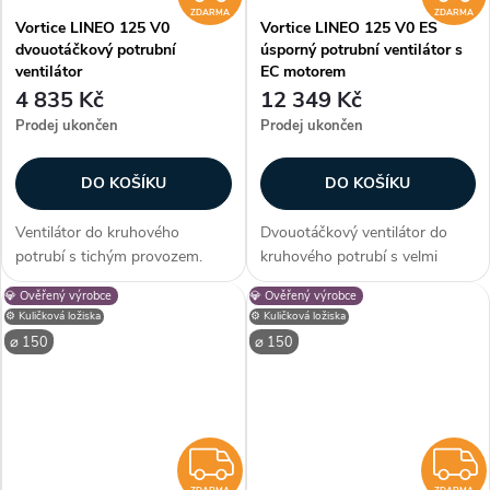
ZDARMA
ZDARMA
Vortice LINEO 125 V0
Vortice LINEO 125 V0 ES
dvouotáčkový potrubní
úsporný potrubní ventilátor s
ventilátor
EC motorem
4 835 Kč
12 349 Kč
Prodej ukončen
Prodej ukončen
DO KOŠÍKU
DO KOŠÍKU
Ventilátor do kruhového
Dvouotáčkový ventilátor do
potrubí s tichým provozem.
kruhového potrubí s velmi
Dvouotáčkový AC motor s
tichým provozem. Úsporný
💎 Ověřený výrobce
💎 Ověřený výrobce
dlouhou životností a tepelnou
bezkartáčový motor s dlouhou
⚙️ Kuličková ložiska
⚙️ Kuličková ložiska
ochranou. Kuličková ložiska.
životností. Kuličková ložiska.
⌀ 150
⌀ 150
Krytí IPX4. Průměr 125 mm.
Krytí IPX4. Průměr 125 mm.
Průtok 250/365...
Průtok...
ZDARMA