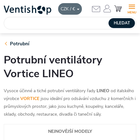
Přejít
NÁKUPNÍ
CZK / €
KOŠÍK
na
obsah
HLEDAT
Potrubní
Potrubní ventilátory
Vortice LINEO
Vysoce účinné a tiché potrubní ventilátory řady
LINEO
od italského
výrobce
VORTICE
jsou ideální pro odsávání vzduchu z komerčních i
průmyslových prostor, jako jsou kuchyně, koupelny, kanceláře,
sklady, obchody, restaurace, divadla či taneční sály.
NEJNOVĚJŠÍ MODELY