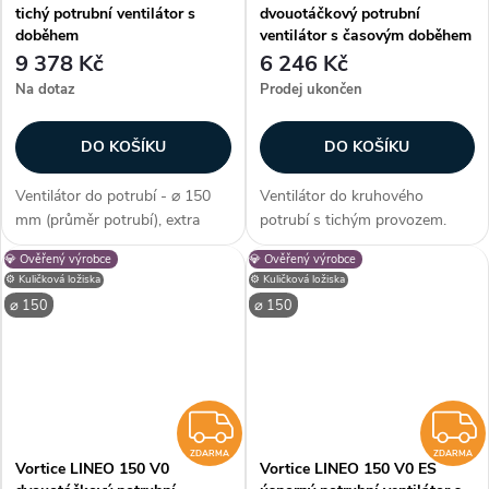
tichý potrubní ventilátor s
dvouotáčkový potrubní
doběhem
ventilátor s časovým doběhem
9 378 Kč
6 246 Kč
Na dotaz
Prodej ukončen
DO KOŠÍKU
DO KOŠÍKU
Ventilátor do potrubí - ⌀ 150
Ventilátor do kruhového
mm (průměr potrubí), extra
potrubí s tichým provozem.
tiché izolované provedení, AC
Dvouotáčkový AC motor s
💎 Ověřený výrobce
💎 Ověřený výrobce
motor, s časovým doběhem,
dlouhou životností. Časový
⚙️ Kuličková ložiska
⚙️ Kuličková ložiska
kuličková ložiska, průtok
doběh a kuličková ložiska. Krytí
⌀ 150
⌀ 150
vzduchu max. 510 m3/h, max.
IPX4. Průměr 150 mm. Průtok
teplota 55...
385/550 m3/h....
ZDARMA
ZDARMA
ZDARMA
Vortice LINEO 150 V0
Vortice LINEO 150 V0 ES