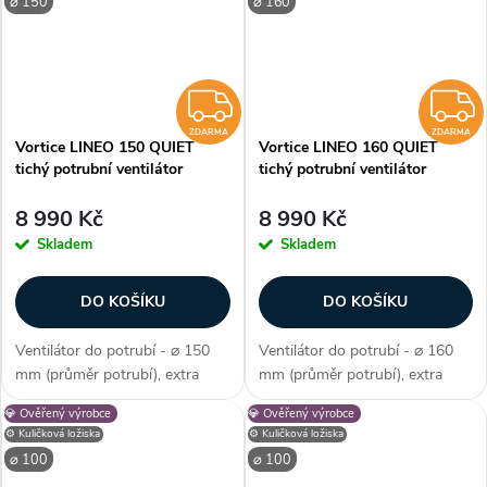
⌀ 150
⌀ 160
mm. Průtok...
Průtok 180/255...
ZDARMA
ZDARMA
ZDARMA
Vortice LINEO 150 QUIET
Vortice LINEO 160 QUIET
tichý potrubní ventilátor
tichý potrubní ventilátor
8 990 Kč
8 990 Kč
Skladem
Skladem
DO KOŠÍKU
DO KOŠÍKU
Ventilátor do potrubí - ⌀ 150
Ventilátor do potrubí - ⌀ 160
mm (průměr potrubí), extra
mm (průměr potrubí), extra
tiché izolované provedení, AC
tiché izolované provedení, AC
💎 Ověřený výrobce
💎 Ověřený výrobce
motor, kuličková ložiska, průtok
motor, kuličková ložiska, průtok
⚙️ Kuličková ložiska
⚙️ Kuličková ložiska
vzduchu max. 510 m3/h, max.
vzduchu max. 510 m3/h, max.
⌀ 100
⌀ 100
teplota 55 °C, příkon 24–50...
teplota 55 °C, příkon 24–50...