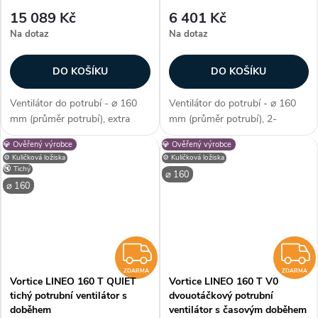
15 089 Kč
6 401 Kč
Na dotaz
Na dotaz
DO KOŠÍKU
DO KOŠÍKU
Ventilátor do potrubí - ⌀ 160
Ventilátor do potrubí - ⌀ 160
mm (průměr potrubí), extra
mm (průměr potrubí), 2-
tiché izolované provedení, EC
stupňová regulace, AC motor, s
💎 Ověřený výrobce
💎 Ověřený výrobce
motor, kuličková ložiska, průtok
časovým doběhem, kuličková
⚙️ Kuličková ložiska
⚙️ Kuličková ložiska
vzduchu max. 525 m3/h, max.
ložiska, průtok vzduchu max.
🔇 Tichý
⌀ 160
teplota 60 °C, příkon 7,7–31...
550 m3/h, max. teplota 60 °C,
⌀ 160
příkon...
ZDARMA
ZDARMA
ZDARMA
Vortice LINEO 160 T QUIET
Vortice LINEO 160 T V0
tichý potrubní ventilátor s
dvouotáčkový potrubní
doběhem
ventilátor s časovým doběhem