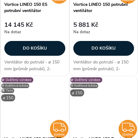
ZDARMA
ZDARMA
Vortice LINEO 150 ES
Vortice LINEO 150 potrubní
potrubní ventilátor
ventilátor
14 145 Kč
5 881 Kč
Na dotaz
Na dotaz
DO KOŠÍKU
DO KOŠÍKU
Ventilátor do potrubí - ⌀ 150
Ventilátor do potrubí - ⌀ 150
mm (průměr potrubí), 2-
mm (průměr potrubí), 2-
stupňová či plynulá regulace,
stupňová regulace, AC motor,
💎 Ověřený výrobce
💎 Ověřený výrobce
EC motor, kuličková ložiska,
kuličková ložiska, průtok
⚙️ Kuličková ložiska
⚙️ Kuličková ložiska
průtok vzduchu max. 590
vzduchu max. 550 m3/h, max.
🔇 Tichý
⌀ 150
m3/h, max. teplota 60 °C,
teplota 60 °C, příkon 40–58 W,
⌀ 150
příkon 11–55 W,...
krytí IP...
ZDARMA
ZDARMA
ZDARMA