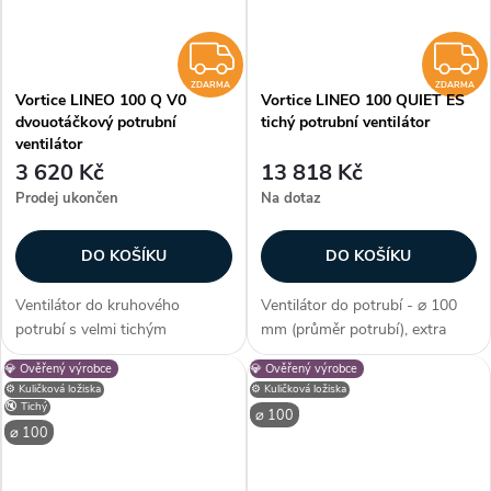
ZDARMA
ZDARMA
ZDARMA
Vortice LINEO 100 Q V0
Vortice LINEO 100 QUIET ES
dvouotáčkový potrubní
tichý potrubní ventilátor
ventilátor
3 620 Kč
13 818 Kč
Prodej ukončen
Na dotaz
DO KOŠÍKU
DO KOŠÍKU
Ventilátor do kruhového
Ventilátor do potrubí - ⌀ 100
potrubí s velmi tichým
mm (průměr potrubí), extra
provozem. Dvouotáčkový AC
tiché izolované provedení, EC
💎 Ověřený výrobce
💎 Ověřený výrobce
motor s dlouhou životností a
motor, kuličková ložiska, průtok
⚙️ Kuličková ložiska
⚙️ Kuličková ložiska
tepelnou ochranou. Kuličková
vzduchu max. 300 m3/h, max.
🔇 Tichý
⌀ 100
ložiska. Krytí IPX4. Průměr 100
teplota 60 °C, příkon 6,2–23...
⌀ 100
mm. Průtok...