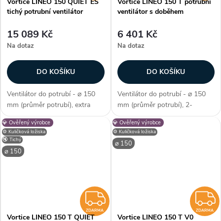
Vortice LINEO 150 QUIET ES
Vortice LINEO 150 T potrubní
tichý potrubní ventilátor
ventilátor s doběhem
15 089 Kč
6 401 Kč
Na dotaz
Na dotaz
DO KOŠÍKU
DO KOŠÍKU
Ventilátor do potrubí - ⌀ 150
Ventilátor do potrubí - ⌀ 150
mm (průměr potrubí), extra
mm (průměr potrubí), 2-
tiché izolované provedení, EC
stupňová regulace, AC motor, s
💎 Ověřený výrobce
💎 Ověřený výrobce
motor, kuličková ložiska, průtok
časovým doběhem, kuličková
⚙️ Kuličková ložiska
⚙️ Kuličková ložiska
vzduchu max. 515 m3/h, max.
ložiska, průtok vzduchu max.
🔇 Tichý
⌀ 150
teplota 60 °C, příkon 7,7–31...
550 m3/h, max. teplota 60 °C,
⌀ 150
příkon...
ZDARMA
ZDARMA
ZDARMA
Vortice LINEO 150 T QUIET
Vortice LINEO 150 T V0