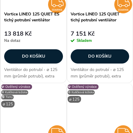
ZDARMA
ZDARMA
ZDARMA
Vortice LINEO 125 QUIET ES
Vortice LINEO 125 QUIET
tichý potrubní ventilátor
tichý potrubní ventilátor
13 818 Kč
7 151 Kč
Na dotaz
Skladem
DO KOŠÍKU
DO KOŠÍKU
Ventilátor do potrubí - ⌀ 125
Ventilátor do potrubí - ⌀ 125
mm (průměr potrubí), extra
mm (průměr potrubí), extra
tiché izolované provedení, EC
tiché izolované provedení, AC
💎 Ověřený výrobce
💎 Ověřený výrobce
motor, kuličková ložiska, průtok
motor, kuličková ložiska, průtok
⚙️ Kuličková ložiska
⚙️ Kuličková ložiska
vzduchu max. 380 m3/h, max.
vzduchu max. 320 m3/h, max.
🔇 Tichý
⌀ 125
teplota 60 °C, příkon 6,6–24...
teplota 45 °C, příkon 11–27...
⌀ 125
ZDARMA