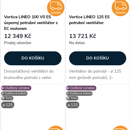
ZDARMA
ZDARMA
ZDARMA
Vortice LINEO 100 V0 ES
Vortice LINEO 125 ES
úsporný potrubní ventilátor s
potrubní ventilátor
EC motorem
12 349 Kč
13 721 Kč
Prodej ukončen
Na dotaz
DO KOŠÍKU
DO KOŠÍKU
Dvouotáčkový ventilátor do
Ventilátor do potrubí - ⌀ 125
kruhového potrubí s velmi
mm (průměr potrubí), 2-
tichým provozem. Úsporný
stupňová či plynulá regulace,
💎 Ověřený výrobce
💎 Ověřený výrobce
bezkartáčový motor s dlouhou
EC motor, kuličková ložiska,
⚙️ Kuličková ložiska
⚙️ Kuličková ložiska
životností. Kuličková ložiska.
průtok vzduchu max. 370
🔇 Tichý
🔇 Tichý
Krytí IPX4. Průměr 100 mm.
m3/h, max. teplota 60 °C,
⌀ 125
⌀ 125
Průtok...
příkon 7–25 W,...