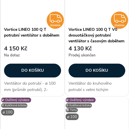
ZDARMA
ZDARMA
ZDARMA
Vortice LINEO 100 Q T
Vortice LINEO 100 Q T V0
potrubní ventilátor s doběhem
dvouotáčkový potrubní
ventilátor s časovým doběhem
4 150 Kč
4 130 Kč
Na dotaz
Prodej ukončen
DO KOŠÍKU
DO KOŠÍKU
Ventilátor do potrubí - ⌀ 100
Ventilátor do kruhového
mm (průměr potrubí), 2-
potrubí s velmi tichým
stupňová regulace, AC motor, s
provozem. Dvouotáčkový AC
💎 Ověřený výrobce
💎 Ověřený výrobce
časovým doběhem, odlehčená
motor s dlouhou životností.
⚙️ Kuličková ložiska
⚙️ Kuličková ložiska
verze Q, kuličková ložiska,
Časový doběh a kuličková
🔇 Tichý
⌀ 100
průtok vzduchu max. 200
ložiska. Krytí IPX4. Průměr 100
⌀ 100
m3/h, max....
mm. Průtok 155/200...