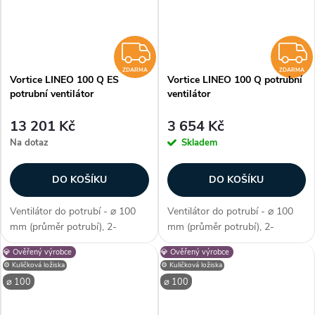
ZDARMA
ZDARMA
ZDARMA
Vortice LINEO 100 Q ES
Vortice LINEO 100 Q potrubní
potrubní ventilátor
ventilátor
13 201 Kč
3 654 Kč
Na dotaz
Skladem
DO KOŠÍKU
DO KOŠÍKU
Ventilátor do potrubí - ⌀ 100
Ventilátor do potrubí - ⌀ 100
mm (průměr potrubí), 2-
mm (průměr potrubí), 2-
stupňová či plynulá regulace,
stupňová regulace, AC motor,
💎 Ověřený výrobce
💎 Ověřený výrobce
EC motor, odlehčená verze Q,
odlehčená verze Q, kuličková
⚙️ Kuličková ložiska
⚙️ Kuličková ložiska
kuličková ložiska, průtok
ložiska, průtok vzduchu max.
⌀ 100
⌀ 100
vzduchu max. 235 m3/h, max.
200 m3/h, max. teplota 60 °C,
teplota 60...
příkon...