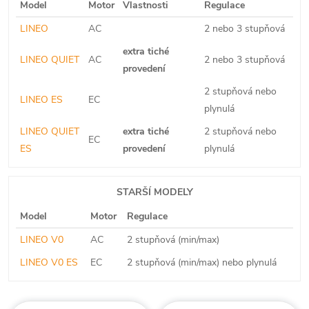
Model
Motor
Vlastnosti
Regulace
LINEO
AC
2 nebo 3 stupňová
extra tiché
LINEO QUIET
AC
2 nebo 3 stupňová
provedení
2 stupňová nebo
LINEO ES
EC
plynulá
LINEO QUIET
extra tiché
2 stupňová nebo
EC
ES
provedení
plynulá
STARŠÍ MODELY
Model
Motor
Regulace
LINEO V0
AC
2 stupňová (min/max)
LINEO V0 ES
EC
2 stupňová (min/max) nebo plynulá