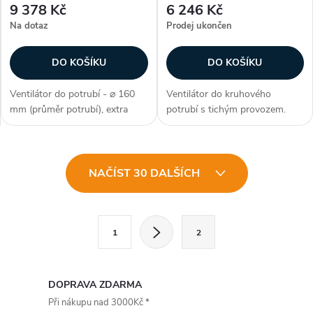
9 378 Kč
6 246 Kč
Na dotaz
Prodej ukončen
DO KOŠÍKU
DO KOŠÍKU
Ventilátor do potrubí - ⌀ 160
Ventilátor do kruhového
mm (průměr potrubí), extra
potrubí s tichým provozem.
tiché izolované provedení, AC
Dvouotáčkový AC motor s
motor, s časovým doběhem,
dlouhou životností. Časový
kuličková ložiska, průtok
doběh a kuličková ložiska. Krytí
O
vzduchu max. 510 m3/h, max.
IPX4. Průměr 160 mm. Průtok
NAČÍST 30 DALŠÍCH
teplota 55...
385/550 m3/h....
v
l
S
1
2
t
á
r
d
á
DOPRAVA ZDARMA
a
n
Při nákupu nad 3000Kč *