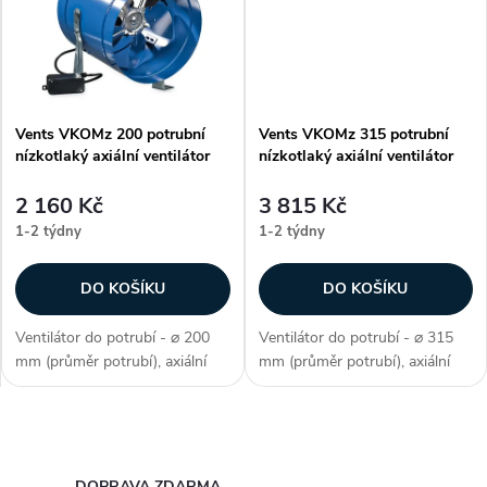
k
t
t
ů
ů
Vents VKOMz 200 potrubní
Vents VKOMz 315 potrubní
nízkotlaký axiální ventilátor
nízkotlaký axiální ventilátor
2 160 Kč
3 815 Kč
1-2 týdny
1-2 týdny
DO KOŠÍKU
DO KOŠÍKU
Ventilátor do potrubí - ⌀ 200
Ventilátor do potrubí - ⌀ 315
mm (průměr potrubí), axiální
mm (průměr potrubí), axiální
konstrukce, max. teplota 40 °C,
konstrukce, max. teplota 40 °C,
kluzná ložiska, průtok vzduchu
kluzná ložiska, průtok vzduchu
390 / 450 m3/h, příkon 43 / 33
1700 / 1650 m3/h, příkon 110 /
O
W, krytí IP X4,...
104 W, krytí IP X4,...
DOPRAVA ZDARMA