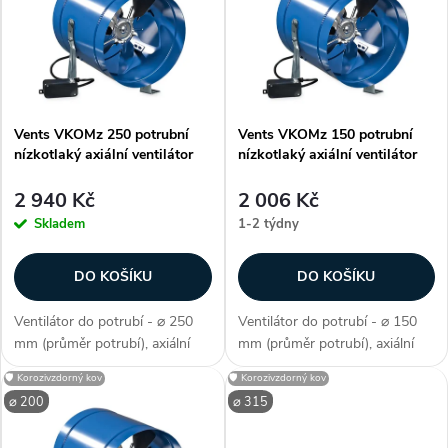
ý
e
p
Abecedně
n
i
í
Vents VKOMz 250 potrubní
Vents VKOMz 150 potrubní
s
nízkotlaký axiální ventilátor
nízkotlaký axiální ventilátor
p
p
2 940 Kč
2 006 Kč
r
Skladem
1-2 týdny
r
o
DO KOŠÍKU
DO KOŠÍKU
o
d
Ventilátor do potrubí - ⌀ 250
Ventilátor do potrubí - ⌀ 150
d
mm (průměr potrubí), axiální
mm (průměr potrubí), axiální
u
konstrukce, max. teplota 40 °C,
konstrukce, max. teplota 40 °C,
🛡️ Korozivzdorný kov
🛡️ Korozivzdorný kov
u
kluzná ložiska, průtok vzduchu
kluzná ložiska, průtok vzduchu
⌀ 200
⌀ 315
1070 / 1050 m3/h, příkon 68 /
180 / 205 m3/h, příkon 36 / 26
k
76 W, krytí IP X4,...
W, krytí IP X4,...