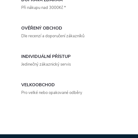
v
Při nákupu nad 3000Kč *
l
á
OVĚŘENÝ OBCHOD
d
Dle recenzí a doporučení zákazníků
a
INDIVIDUÁLNÍ PŘÍSTUP
c
Jedinečný zákaznický servis
í
p
VELKOOBCHOD
Pro velké nebo opakované odběry
r
v
k
y