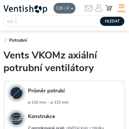
Přejít
NÁKUPNÍ
CZK / €
KOŠÍK
na
obsah
HLEDAT
Potrubní
Vents VKOMz axiální
potrubní ventilátory
Průměr potrubí
⌀ 150 mm - ⌀ 315 mm
Konstrukce
Z pozinkované oceli
, oběžné kolo z hliníku.