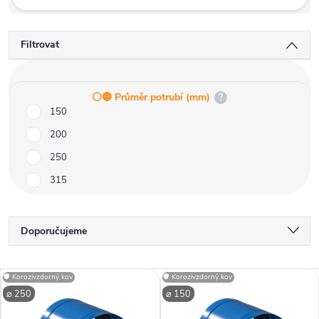
Filtrovat
⚪️🔵 Průměr potrubí (mm)
?
150
200
250
315
Ř
Doporučujeme
a
Nejlevnější
V
🛡️ Korozivzdorný kov
🛡️ Korozivzdorný kov
Nejdražší
z
⌀ 250
⌀ 150
Nejprodávanější