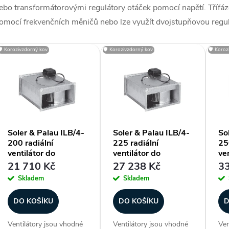
ebo transformátorovými regulátory otáček pomocí napětí. Třífáz
omocí frekvenčních měničů nebo lze využít dvojstupňovou regu
V
🛡️ Korozivzdorný kov
🛡️ Korozivzdorný kov
🛡️ Koro
ý
p
Soler & Palau ILB/4-
Soler & Palau ILB/4-
So
200 radiální
225 radiální
25
s
ventilátor do
ventilátor do
ven
čtyřhranného potrubí
čtyřhranného potrubí
čt
21 710 Kč
27 238 Kč
33
p
Skladem
Skladem
r
DO KOŠÍKU
DO KOŠÍKU
D
Ventilátory jsou vhodné
Ventilátory jsou vhodné
Ven