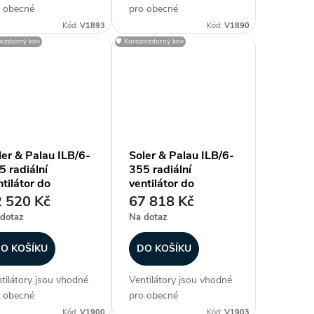
 obecné
pro obecné
uchotechnické
vzduchotechnické
Kód:
V1893
Kód:
V1890
ikace, kde se s
aplikace, kde se s
zivzdorný kov
🛡️ Korozivzdorný kov
odou uplatní nízká
výhodou uplatní nízká
tavbová výška
zástavbová výška
tilátoru. Ventilátory
ventilátoru. Ventilátory
u vzhledem ke krytí a
jsou vzhledem ke krytí a
ší pracovní...
vyšší pracovní...
ler & Palau ILB/6-
Soler & Palau ILB/6-
5 radiální
355 radiální
tilátor do
ventilátor do
yřhranného potrubí
čtyřhranného potrubí
 520 Kč
67 818 Kč
dotaz
Na dotaz
O KOŠÍKU
DO KOŠÍKU
tilátory jsou vhodné
Ventilátory jsou vhodné
 obecné
pro obecné
uchotechnické
vzduchotechnické
Kód:
V1900
Kód:
V1903