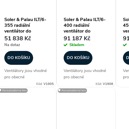
vyšší pracovní...
vyšší pracovní...
vyš
Soler & Palau ILT/6-
Soler & Palau ILT/6-
So
355 radiální
400 radiální
45
ventilátor do
ventilátor do
ven
čtyřhranného potrubí
čtyřhranného potrubí
čt
51 838 Kč
91 187 Kč
91
Na dotaz
Skladem
DO KOŠÍKU
DO KOŠÍKU
D
Ventilátory jsou vhodné
Ventilátory jsou vhodné
Ven
pro obecné
pro obecné
pro
vzduchotechnické
vzduchotechnické
vzd
Kód:
V1905
Kód:
V1908
aplikace, kde se s
aplikace, kde se s
apl
🛡️ Korozivzdorný kov
🛡️ Korozivzdorný kov
výhodou uplatní nízká
výhodou uplatní nízká
výh
zástavbová výška
zástavbová výška
zás
ventilátoru. Ventilátory
ventilátoru. Ventilátory
ven
jsou vzhledem ke krytí a
jsou vzhledem ke krytí a
jso
vyšší pracovní...
vyšší pracovní...
vyš