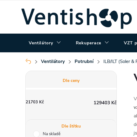
Přejít
na
obsah
Ventilátory
Rekuperace
VZT p
Ventilátory
Potrubní
ILB/ILT (Soler & 
Domů
P
Dle ceny
o
V
21703
Kč
129403
Kč
s
v
a
t
d
Dle štítku
j
Na skladě