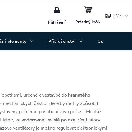
NÁKUPNÍ
KOŠÍK
CZK
Prázdný košík
Přihlášení
uční elementy
Příslušenství
Ostatní
lopatkami, určené k vestavbě do
hranatého
z mechanických částic, které by mohly způsobit
vystaveny přímému působení vlivu počasí. Montáž
tilátory ve
vodorovné i svislé poloze
. Ventilátory
zové ventilátory je možno regulovat elektronickými