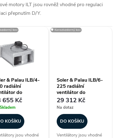
ové motory ILT jsou rovněž vhodné pro regulaci
laci přepnutím D/Y.
zivzdorný kov
🛡️ Korozivzdorný kov
ler & Palau ILB/4-
Soler & Palau ILB/6-
0 radiální
225 radiální
tilátor do
ventilátor do
yřhranného potrubí
čtyřhranného potrubí
 655 Kč
29 312 Kč
Skladem
Na dotaz
O KOŠÍKU
DO KOŠÍKU
tilátory jsou vhodné
Ventilátory jsou vhodné