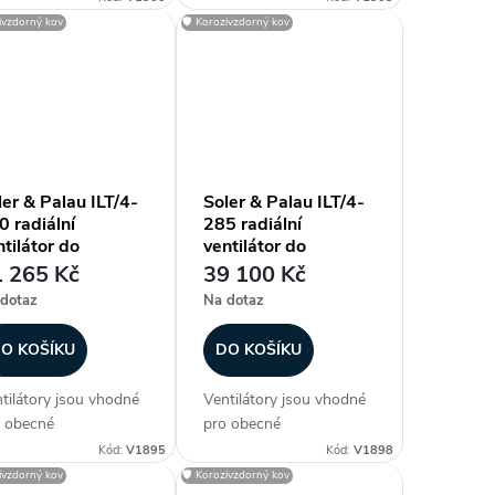
ikace, kde se s
aplikace, kde se s
zivzdorný kov
🛡️ Korozivzdorný kov
odou uplatní nízká
výhodou uplatní nízká
tavbová výška
zástavbová výška
tilátoru. Ventilátory
ventilátoru. Ventilátory
u vzhledem ke krytí a
jsou vzhledem ke krytí a
ší pracovní...
vyšší pracovní...
ler & Palau ILT/4-
Soler & Palau ILT/4-
0 radiální
285 radiální
tilátor do
ventilátor do
yřhranného potrubí
čtyřhranného potrubí
 265 Kč
39 100 Kč
dotaz
Na dotaz
O KOŠÍKU
DO KOŠÍKU
tilátory jsou vhodné
Ventilátory jsou vhodné
 obecné
pro obecné
uchotechnické
vzduchotechnické
Kód:
V1895
Kód:
V1898
ikace, kde se s
aplikace, kde se s
zivzdorný kov
🛡️ Korozivzdorný kov