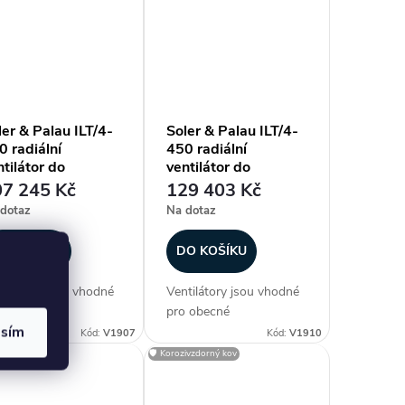
odou uplatní nízká
výhodou uplatní nízká
tavbová výška
zástavbová výška
tilátoru. Ventilátory
ventilátoru. Ventilátory
u vzhledem ke krytí a
jsou vzhledem ke krytí a
ší pracovní...
vyšší pracovní...
ler & Palau ILT/4-
Soler & Palau ILT/4-
0 radiální
450 radiální
tilátor do
ventilátor do
yřhranného potrubí
čtyřhranného potrubí
7 245 Kč
129 403 Kč
dotaz
Na dotaz
O KOŠÍKU
DO KOŠÍKU
tilátory jsou vhodné
Ventilátory jsou vhodné
 obecné
pro obecné
asím
uchotechnické
vzduchotechnické
Kód:
V1907
Kód:
V1910
ikace, kde se s
aplikace, kde se s
zivzdorný kov
🛡️ Korozivzdorný kov
odou uplatní nízká
výhodou uplatní nízká
tavbová výška
zástavbová výška