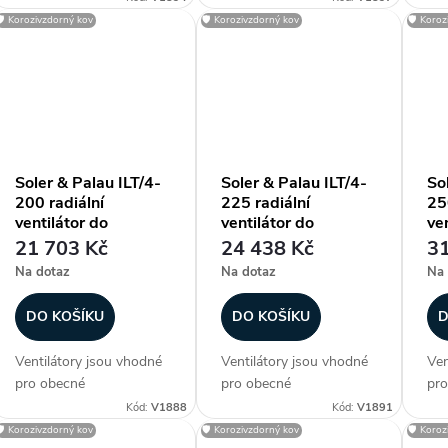
aplikace, kde se s
aplikace, kde se s
apl
🛡️ Korozivzdorný kov
🛡️ Korozivzdorný kov
🛡️ Koro
výhodou uplatní nízká
výhodou uplatní nízká
výh
zástavbová výška
zástavbová výška
zás
ventilátoru. Ventilátory
ventilátoru. Ventilátory
ven
jsou vzhledem ke krytí a
jsou vzhledem ke krytí a
jso
vyšší pracovní...
vyšší pracovní...
vyš
Soler & Palau ILT/4-
Soler & Palau ILT/4-
So
200 radiální
225 radiální
25
ventilátor do
ventilátor do
ven
čtyřhranného potrubí
čtyřhranného potrubí
čt
21 703 Kč
24 438 Kč
31
Na dotaz
Na dotaz
Na 
DO KOŠÍKU
DO KOŠÍKU
D
Ventilátory jsou vhodné
Ventilátory jsou vhodné
Ven
pro obecné
pro obecné
pro
vzduchotechnické
vzduchotechnické
vzd
Kód:
V1888
Kód:
V1891
aplikace, kde se s
aplikace, kde se s
apl
🛡️ Korozivzdorný kov
🛡️ Korozivzdorný kov
🛡️ Koro