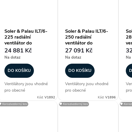
ventilátoru. Ventilátory
ventilátoru. Ventilátory
ven
jsou vzhledem ke krytí a
jsou vzhledem ke krytí a
jso
vyšší pracovní...
vyšší pracovní...
vyš
Soler & Palau ILT/6-
Soler & Palau ILT/6-
So
225 radiální
250 radiální
28
ventilátor do
ventilátor do
ven
čtyřhranného potrubí
čtyřhranného potrubí
čt
24 881 Kč
27 091 Kč
32
Na dotaz
Na dotaz
Na 
DO KOŠÍKU
DO KOŠÍKU
D
Ventilátory jsou vhodné
Ventilátory jsou vhodné
Ven
pro obecné
pro obecné
pro
vzduchotechnické
vzduchotechnické
vzd
Kód:
V1892
Kód:
V1896
aplikace, kde se s
aplikace, kde se s
apl
🛡️ Korozivzdorný kov
🛡️ Korozivzdorný kov
🛡️ Koro
výhodou uplatní nízká
výhodou uplatní nízká
výh
zástavbová výška
zástavbová výška
zás
ventilátoru. Ventilátory
ventilátoru. Ventilátory
ven
jsou vzhledem ke krytí a
jsou vzhledem ke krytí a
jso