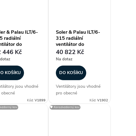
tilátoru. Ventilátory
ventilátoru. Ventilátory
u vzhledem ke krytí a
jsou vzhledem ke krytí a
ší pracovní...
vyšší pracovní...
ler & Palau ILT/6-
Soler & Palau ILT/6-
5 radiální
315 radiální
tilátor do
ventilátor do
yřhranného potrubí
čtyřhranného potrubí
 446 Kč
40 822 Kč
dotaz
Na dotaz
O KOŠÍKU
DO KOŠÍKU
tilátory jsou vhodné
Ventilátory jsou vhodné
 obecné
pro obecné
uchotechnické
vzduchotechnické
Kód:
V1899
Kód:
V1902
ikace, kde se s
aplikace, kde se s
zivzdorný kov
🛡️ Korozivzdorný kov
odou uplatní nízká
výhodou uplatní nízká
tavbová výška
zástavbová výška
tilátoru. Ventilátory
ventilátoru. Ventilátory
u vzhledem ke krytí a
jsou vzhledem ke krytí a