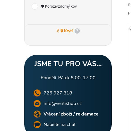
r
n
🛡️ Korozivzdorný kov
a
p
n
💧🔒 Krytí
?
n
í
JSME TU PRO VÁS...
p
i
Pondělí-Pátek 8:00-17:00
a
725 927 818
n
info@ventishop.cz
Vrácení zboží / reklamace
e
Napište na chat