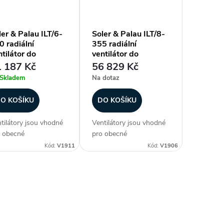
ší pracovní...
vyšší pracovní...
ler & Palau ILT/6-
Soler & Palau ILT/8-
0 radiální
355 radiální
tilátor do
ventilátor do
yřhranného potrubí
čtyřhranného potrubí
 187 Kč
56 829 Kč
Skladem
Na dotaz
O KOŠÍKU
DO KOŠÍKU
tilátory jsou vhodné
Ventilátory jsou vhodné
 obecné
pro obecné
uchotechnické
vzduchotechnické
Kód:
V1911
Kód:
V1906
ikace, kde se s
aplikace, kde se s
odou uplatní nízká
výhodou uplatní nízká
tavbová výška
zástavbová výška
tilátoru. Ventilátory
ventilátoru. Ventilátory
u vzhledem ke krytí a
jsou vzhledem ke krytí a
ší pracovní...
vyšší pracovní...