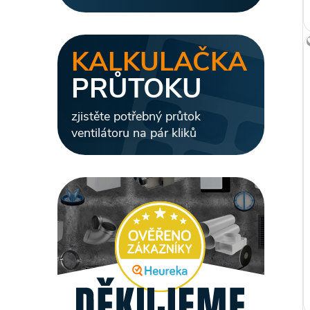
l
KALKULAČKA
PRŮTOKU
zjistěte potřebný průtok
ventilátoru na pár kliků