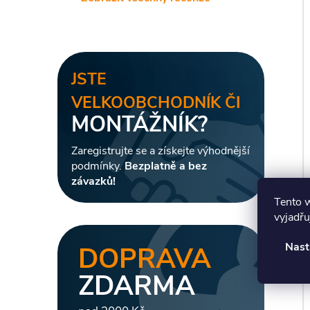
JSTE
VELKOOBCHODNÍK ČI
MONTÁŽNÍK?
Zaregistrujte se a získejte výhodnější
podmínky.
Bezplatně a bez
závazků!
Tento 
vyjadřu
Nast
DOPRAVA
ZDARMA