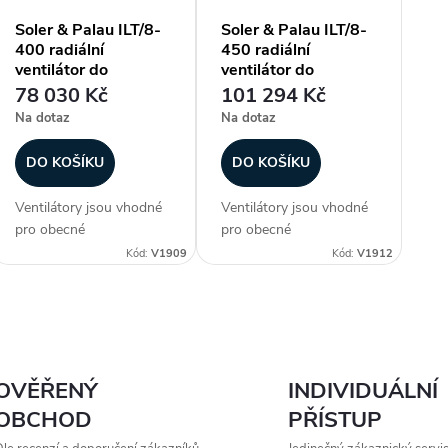
Soler & Palau ILT/8-
Soler & Palau ILT/8-
400 radiální
450 radiální
ventilátor do
ventilátor do
čtyřhranného potrubí
čtyřhranného potrubí
78 030 Kč
101 294 Kč
Na dotaz
Na dotaz
DO KOŠÍKU
DO KOŠÍKU
Ventilátory jsou vhodné
Ventilátory jsou vhodné
pro obecné
pro obecné
vzduchotechnické
vzduchotechnické
Kód:
V1909
Kód:
V1912
aplikace, kde se s
aplikace, kde se s
výhodou uplatní nízká
výhodou uplatní nízká
zástavbová výška
zástavbová výška
O
ventilátoru. Ventilátory
ventilátoru. Ventilátory
jsou vzhledem ke krytí a
jsou vzhledem ke krytí a
v
vyšší pracovní...
vyšší pracovní...
OVĚŘENÝ
INDIVIDUÁLNÍ
OBCHOD
PŘÍSTUP