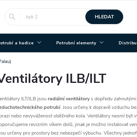
HLEDAT
otrubí a hadice
Potrubní elementy
Distrib
Palau)
Ventilátory ILB/ILT
entilátory ILT/ILB jsou
radiální ventilátory
s dopředu zahnutými 
zduchotechnického potrubí
. Jsou určeny k dopravě vzduchu be
brazi nebo nevyváženost oběžného kola. Ventilátory nesmí být 
oporučujeme revizním víkem dolů, jinak je možno instalovat ven
sou určeny pro prostory bez nebezpečí výbuchu. Všechny jednofá