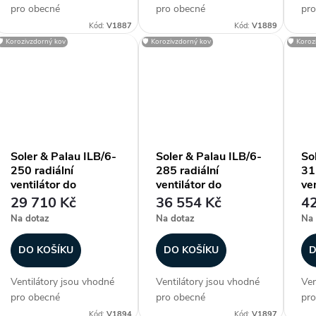
o
pro obecné
pro obecné
pro
vzduchotechnické
vzduchotechnické
vzd
Kód:
V1887
Kód:
V1889
d
aplikace, kde se s
aplikace, kde se s
apl
🛡️ Korozivzdorný kov
🛡️ Korozivzdorný kov
🛡️ Koro
výhodou uplatní nízká
výhodou uplatní nízká
výh
u
zástavbová výška
zástavbová výška
zás
ventilátoru. Ventilátory
ventilátoru. Ventilátory
ven
k
jsou vzhledem ke krytí a
jsou vzhledem ke krytí a
jso
vyšší pracovní...
vyšší pracovní...
vyš
t
Soler & Palau ILB/6-
Soler & Palau ILB/6-
So
250 radiální
285 radiální
31
ů
ventilátor do
ventilátor do
ven
čtyřhranného potrubí
čtyřhranného potrubí
čt
29 710 Kč
36 554 Kč
42
Na dotaz
Na dotaz
Na 
DO KOŠÍKU
DO KOŠÍKU
D
Ventilátory jsou vhodné
Ventilátory jsou vhodné
Ven
pro obecné
pro obecné
pro
vzduchotechnické
vzduchotechnické
vzd
Kód:
V1894
Kód:
V1897