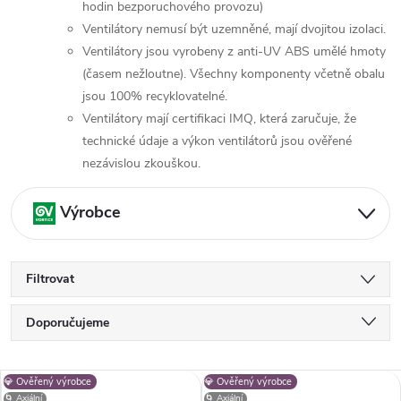
hodin bezporuchového provozu)
Ventilátory nemusí být uzemněné, mají dvojitou izolaci.
Ventilátory jsou vyrobeny z anti-UV ABS umělé hmoty
(časem nežloutne). Všechny komponenty včetně obalu
jsou 100% recyklovatelné.
Ventilátory mají certifikaci IMQ, která zaručuje, že
technické údaje a výkon ventilátorů jsou ověřené
nezávislou zkouškou.
Výrobce
Filtrovat
Ř
Doporučujeme
a
Nejlevnější
z
V
💎 Ověřený výrobce
💎 Ověřený výrobce
e
Nejdražší
🌀 Axiální
🌀 Axiální