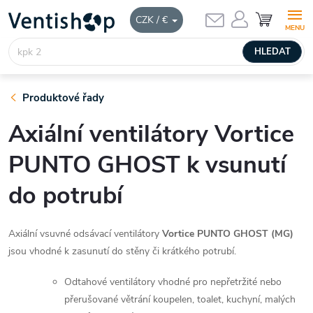
Přejít
NÁKUPNÍ
CZK / €
KOŠÍK
na
obsah
HLEDAT
Produktové řady
Axiální ventilátory Vortice
PUNTO GHOST k vsunutí
do potrubí
Axiální vsuvné odsávací ventilátory
Vortice PUNTO GHOST (MG)
jsou vhodné k zasunutí do stěny či krátkého potrubí.
Odtahové ventilátory vhodné pro nepřetržité nebo
přerušované větrání koupelen, toalet, kuchyní, malých