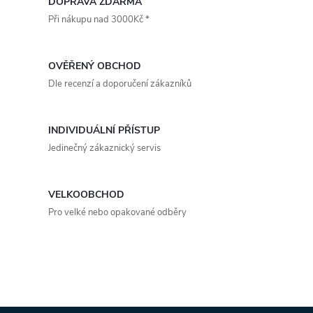
v
DOPRAVA ZDARMA
Při nákupu nad 3000Kč *
l
á
OVĚŘENÝ OBCHOD
d
Dle recenzí a doporučení zákazníků
a
INDIVIDUÁLNÍ PŘÍSTUP
c
Jedinečný zákaznický servis
í
p
VELKOOBCHOD
Pro velké nebo opakované odběry
r
v
k