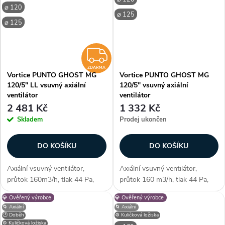
Zákazníci často dokupují...
mm Zákazníci často dokupují...
⌀ 120
⌀ 125
⌀ 125
ZDARMA
ZDARMA
Vortice PUNTO GHOST MG
Vortice PUNTO GHOST MG
120/5" LL vsuvný axiální
120/5" vsuvný axiální
ventilátor
ventilátor
2 481 Kč
1 332 Kč
Skladem
Prodej ukončen
DO KOŠÍKU
DO KOŠÍKU
Axiální vsuvný ventilátor,
Axiální vsuvný ventilátor,
průtok 160m3/h, tlak 44 Pa,
průtok 160 m3/h, tlak 44 Pa,
kuličková ložiska, montáž do
kluzná ložiska, montáž do
💎 Ověřený výrobce
💎 Ověřený výrobce
stěny/stropu, max. délka
stěny, max. délka potrubí 3m,
🌀 Axiální
🌀 Axiální
potrubí 3 m, průměr 119 mm
průměr 119 mm Zákazníci
🕐 Doběh
⚙️ Kuličková ložiska
Zákazníci často dokupují...
často dokupují...
⚙️ Kuličková ložiska