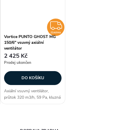
ZDARMA
ZDARMA
Vortice PUNTO GHOST MG
150/6" vsuvný axiální
ventilátor
2 425 Kč
Prodej ukončen
DO KOŠÍKU
Axiální vsuvný ventilátor,
průtok 320 m3/h, 59 Pa, kluzná
ložiska, montáž do stěny, max.
délka potrubí 3m, průměr 155
mm Zákazníci často dokupují...
O