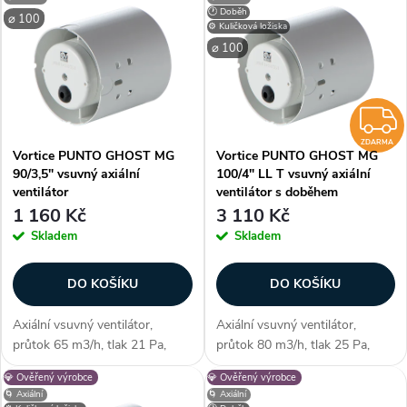
ý
n
🕐 Doběh
⌀ 100
p
⚙️ Kuličková ložiska
Nejprodávanější
í
⌀ 100
i
Abecedně
p
s
r
p
o
r
d
ZDARMA
Vortice PUNTO GHOST MG
Vortice PUNTO GHOST MG
o
u
90/3,5" vsuvný axiální
100/4" LL T vsuvný axiální
d
ventilátor
ventilátor s doběhem
k
1 160 Kč
3 110 Kč
u
t
Skladem
Skladem
k
ů
t
DO KOŠÍKU
DO KOŠÍKU
ů
Axiální vsuvný ventilátor,
Axiální vsuvný ventilátor,
průtok 65 m3/h, tlak 21 Pa,
průtok 80 m3/h, tlak 25 Pa,
kluzná ložiska, montáž do
časovač, kuličková ložiska,
💎 Ověřený výrobce
💎 Ověřený výrobce
stěny, max. délka potrubí 3m,
montáž do stěny/stropu, max.
🌀 Axiální
🌀 Axiální
průměr 92,5 mm Zákazníci
délka potrubí 3 m, průměr 99