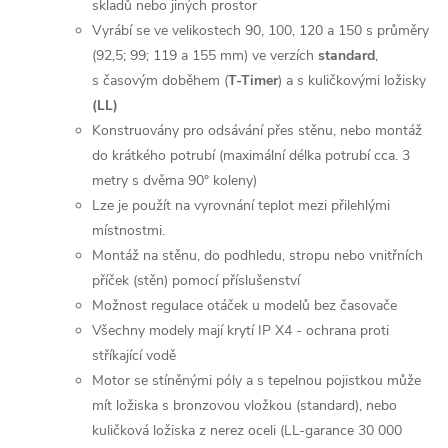
skladů nebo jiných prostor
Vyrábí se ve velikostech 90, 100, 120 a 150 s průměry
(92,5; 99; 119 a 155 mm) ve verzích
standard
,
s časovým doběhem (
T-Timer
) a s kuličkovými ložisky
(LL)
Konstruovány pro odsávání přes stěnu, nebo montáž
do krátkého potrubí (maximální délka potrubí cca. 3
metry s dvěma 90° koleny)
Lze je použít na vyrovnání teplot mezi přilehlými
místnostmi.
Montáž na stěnu, do podhledu, stropu nebo vnitřních
příček (stěn) pomocí příslušenství
Možnost regulace otáček u modelů bez časovače
Všechny modely mají krytí IP X4 - ochrana proti
stříkající vodě
Motor se stíněnými póly a s tepelnou pojistkou může
mít ložiska s bronzovou vložkou (standard), nebo
kuličková ložiska z nerez oceli (LL-garance 30 000