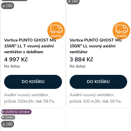
⌀ 160
⌀ 160
ZDARMA
ZDARMA
ZDARMA
Vortice PUNTO GHOST MG
Vortice PUNTO GHOST MG
150/6" LL T vsuvný axiální
150/6" LL vsuvný axiální
ventilátor s doběhem
ventilátor
4 997 Kč
3 884 Kč
Na dotaz
Na dotaz
DO KOŠÍKU
DO KOŠÍKU
Axiální vsuvný ventilátor,
Axiální vsuvný ventilátor,
průtok 320m3/h, tlak 59 Pa,
průtok 320 m3/h, tlak 59 Pa,
časovač, kuličková ložiska,
kuličková ložiska, montáž do
💎 Ověřený výrobce
montáž do stěny/stropu, max.
stěny/stropu, max. délka
🌀 Axiální
délka potrubí 3 m, průměr 155
potrubí 3 m, průměr 155 mm
⌀ 160
mm Zákazníci často dokupují...
Zákazníci často dokupují...