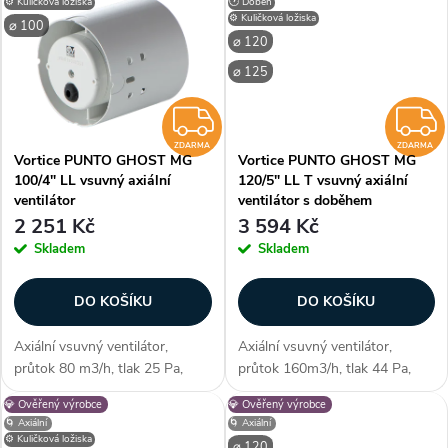
⚙️ Kuličková ložiska
🕐 Doběh
často dokupují...
mm Zákazníci často dokupují...
⚙️ Kuličková ložiska
⌀ 100
⌀ 120
⌀ 125
ZDARMA
ZDARMA
ZDARMA
Vortice PUNTO GHOST MG
Vortice PUNTO GHOST MG
100/4" LL vsuvný axiální
120/5" LL T vsuvný axiální
ventilátor
ventilátor s doběhem
2 251 Kč
3 594 Kč
Skladem
Skladem
DO KOŠÍKU
DO KOŠÍKU
Axiální vsuvný ventilátor,
Axiální vsuvný ventilátor,
průtok 80 m3/h, tlak 25 Pa,
průtok 160m3/h, tlak 44 Pa,
kuličková ložiska, montáž do
časovač, kuličková ložiska,
💎 Ověřený výrobce
💎 Ověřený výrobce
stěny/stropu, max. délka
montáž do stěny/stropu, max.
🌀 Axiální
🌀 Axiální
potrubí 3m, průměr 99 mm
délka potrubí 3m, průměr 119
⚙️ Kuličková ložiska
⌀ 120