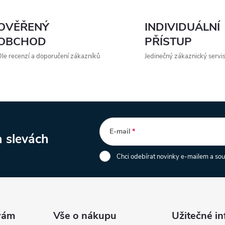
OVĚŘENÝ
INDIVIDUÁLNÍ
OBCHOD
PŘÍSTUP
le recenzí a doporučení zákazníků
Jedinečný zákaznický servi
E-mail
a slevách
Chci odebírat novinky e-mailem a so
Vše o nákupu
Užitečné i