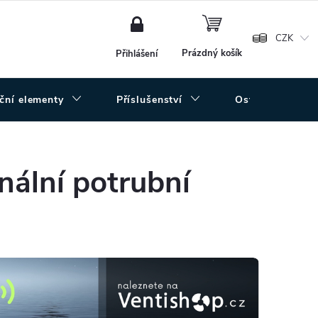
NÁKUPNÍ
KOŠÍK
CZK
Prázdný košík
Přihlášení
uční elementy
Příslušenství
Ostatní
onální potrubní