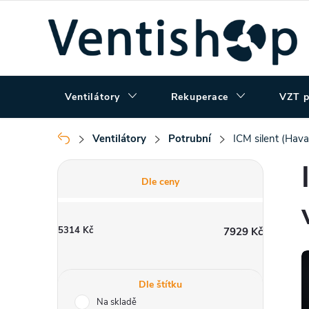
Přejít
na
obsah
Ventilátory
Rekuperace
VZT p
Ventilátory
Potrubní
ICM silent (Hava
Domů
P
Dle ceny
o
5314
Kč
7929
Kč
s
t
Dle štítku
Na skladě