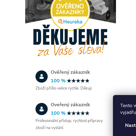
l
Ověřený zákazník
100 %
í
Zboží přišlo velice rychle. Děkuji
Oveřený zákazník
Tento 
r
vyjadřu
100 %
Profesionální přístup, rychlost přípravy
Nast
zboží na vydání.