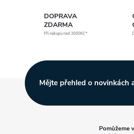
DOPRAVA
ZDARMA
Při nákupu nad 3000Kč *
D
Z
Mějte přehled o novinkách
á
p
a