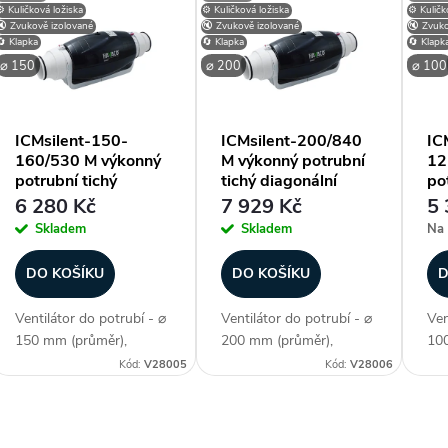
⚙️ Kuličková ložiska
⚙️ Kuličková ložiska
⚙️ Kuličk
ý
🔇 Zvukově izolované
🔇 Zvukově izolované
🔇 Zvuko
🔄 Klapka
🔄 Klapka
🔄 Klapk
⌀ 150
⌀ 200
⌀ 100
p
ICMsilent-150-
ICMsilent-200/840
IC
160/530 M výkonný
M výkonný potrubní
12
s
potrubní tichý
tichý diagonální
po
diagonální ventilátor
ventilátor
di
6 280 Kč
7 929 Kč
5 
p
Skladem
Skladem
Na 
r
DO KOŠÍKU
DO KOŠÍKU
D
Ventilátor do potrubí - ⌀
Ventilátor do potrubí - ⌀
Ven
o
150 mm (průměr),
200 mm (průměr),
100
diagonální konstrukce,
diagonální konstrukce,
dia
Kód:
V28005
Kód:
V28006
d
špičková akustická
špičková akustická
špi
izolace, kuličková ložiska,
izolace, kuličková ložiska,
izo
u
max. průtok 410/530
max. průtok 690/840
max