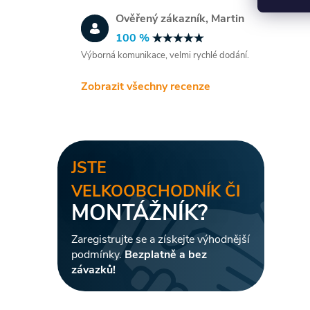
Ověřený zákazník, Martin
100 %
Výborná komunikace, velmi rychlé dodání.
Zobrazit všechny recenze
i
JSTE
VELKOOBCHODNÍK ČI
MONTÁŽNÍK?
Zaregistrujte se a získejte výhodnější
podmínky.
Bezplatně a bez
závazků!