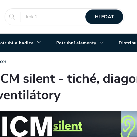
HLEDAT
otrubí a hadice
Potrubní elementy
Distrib
co)
ICM silent - tiché, diag
ventilátory