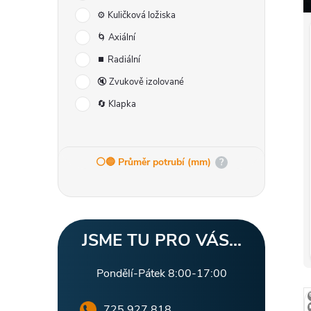
r
⚙️ Kuličková ložiska
a
🌀 Axiální
⏹️ Radiální
n
🔇 Zvukově izolované
n
🔄 Klapka
í
⚪️🔵 Průměr potrubí (mm)
?
p
a
n
JSME TU PRO VÁS...
e
Pondělí-Pátek 8:00-17:00
725 927 818