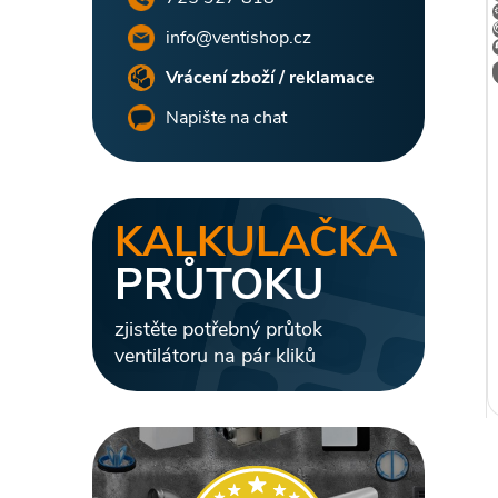
l
info@ventishop.cz
Vrácení zboží / reklamace
Napište na chat
i
KALKULAČKA
PRŮTOKU
zjistěte potřebný průtok
ventilátoru na pár kliků