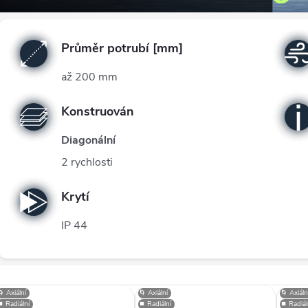
Průměr potrubí [mm]
až 200 mm
Konstruován
Diagonální
2 rychlosti
Krytí
IP 44
V
🌀 Axiální
🌀 Axiální
🌀 Axiáln
⏹️ Radiální
⏹️ Radiální
⏹️ Radiál