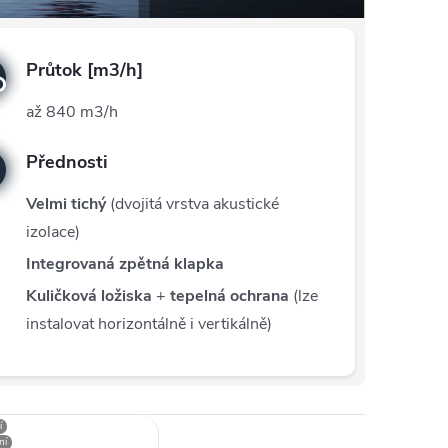
Průtok [m3/h]
až 840 m3/h
Přednosti
Velmi tichý
(dvojitá vrstva akustické
izolace)
Integrovaná zpětná klapka
Kuličková ložiska
+
tepelná ochrana
(lze
instalovat horizontálně i vertikálně)
í
ní