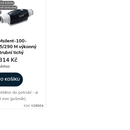
ová ložiska
vě izolované
a
Msilent-100-
5/290 M výkonný
trubní tichý
agonální ventilátor
314 Kč
dotaz
O KOŠÍKU
tilátor do potrubí - ⌀
 mm (průměr),
gonální konstrukce,
Kód:
V28004
čková akustická
lace, kuličková ložiska,
. průtok 248/284