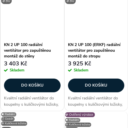
⌀ 80
⌀ 80
klapka, montáž do stěny nebo
klapka, montáž do stěny nebo
stropu...
stropu...
KN 2 UP 100 radiální
KN 2 UP 100 (ERKF) radiální
ventilátor pro zapuštěnou
ventilátor pro zapuštěnou
montáž do stěny
montáž do stropu
3 403 Kč
3 925 Kč
Skladem
Skladem
DO KOŠÍKU
DO KOŠÍKU
Kvalitní radiální ventilátor do
Kvalitní radiální ventilátor do
koupelny s kuličkovými ložisky,
koupelny s kuličkovými ložisky,
zpětnou klapkou, zabudovaným
zpětnou klapkou, zabudovaným
⏹️ Radiální
💎 Ověřený výrobce
filtrem, vhodný k montáži do
filtrem, vhodný k montáži do
🕐 Doběh
⏹️ Radiální
stěny, pod omítku. Zákazníci
stropu (podhledu). Zákazníci
⚙️ Kuličková ložiska
⚙️ Kuličková ložiska