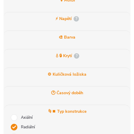
🔧 Motor
⚡ Napětí
?
🎨 Barva
💧🔒 Krytí
?
⚙️ Kuličková ložiska
🕐 Časový doběh
🌀⏹️ Typ konstrukce
Axiální
Radiální