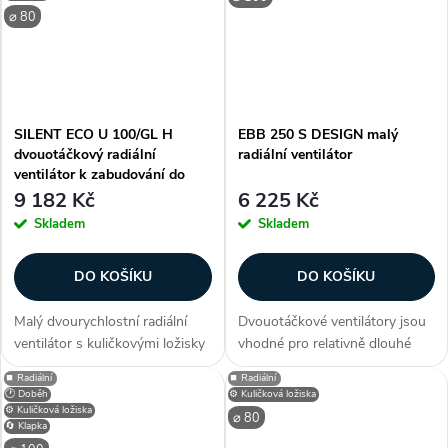
koutu,...
⌀ 80
SILENT ECO U 100/GL H
EBB 250 S DESIGN malý
dvouotáčkový radiální
radiální ventilátor
ventilátor k zabudování do
podhledu
9 182 Kč
6 225 Kč
Skladem
Skladem
DO KOŠÍKU
DO KOŠÍKU
Malý dvourychlostní radiální
Dvouotáčkové ventilátory jsou
ventilátor s kuličkovými ložisky
vhodné pro relativně dlouhé
a zpětnou klapkou. Úsporný
vzduchovody s větší tlakovou
⏹️ Radiální
⏹️ Radiální
ventilátor pod omítku vhodný
ztrátou nebo k odvětrání přímo
🕐 Doběh
⚙️ Kuličková ložiska
do koupelny a na WC. Vybaven
přes stěnu. Ventilátory lze
⚙️ Kuličková ložiska
⌀ 80
🔄 Klapka
filtrem a tlumičem hluku....
použít pro větrání v bytové...