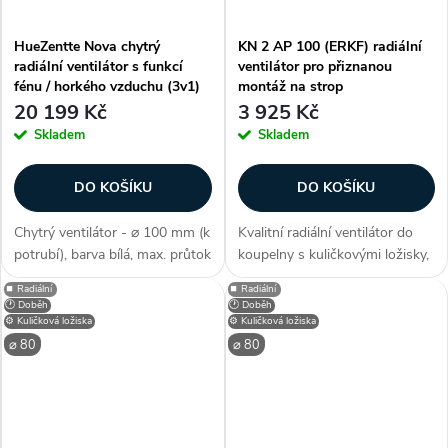
HueZentte Nova chytrý
KN 2 AP 100 (ERKF) radiální
radiální ventilátor s funkcí
ventilátor pro přiznanou
fénu / horkého vzduchu (3v1)
montáž na strop
20 199 Kč
3 925 Kč
Skladem
Skladem
DO KOŠÍKU
DO KOŠÍKU
Chytrý ventilátor - ⌀ 100 mm (k
Kvalitní radiální ventilátor do
potrubí), barva bílá, max. průtok
koupelny s kuličkovými ložisky,
až 120 m³/h, příkon 5-10 W,
zpětnou klapkou, zabudovaným
⏹️ Radiální
⏹️ Radiální
statický tlak 250-300 Pa,
filtrem, vhodný k montáži na
🕐 Doběh
🕐 Doběh
hlučnost 20-38 db(A), LED
strop. Zákazníci často
⚙️ Kuličková ložiska
⚙️ Kuličková ložiska
displej (statové diody, stupně...
dokupují...
⌀ 80
⌀ 80