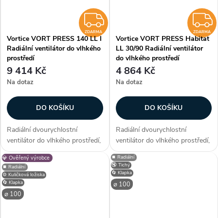
ZDARMA
ZDARMA
ZDARMA
Vortice VORT PRESS 140 LL I
Vortice VORT PRESS Habitat
Radiální ventilátor do vlhkého
LL 30/90 Radiální ventilátor
prostředí
do vlhkého prostředí
9 414 Kč
4 864 Kč
Na dotaz
Na dotaz
DO KOŠÍKU
DO KOŠÍKU
Radiální dvourychlostní
Radiální dvourychlostní
ventilátor do vlhkého prostředí,
ventilátor do vlhkého prostředí,
průtok 55/118 m3/h, kuličková
průtok 51/101 m3/h, kuličková
⏹️ Radiální
💎 Ověřený výrobce
ložiska, zpětná klapka, montáž
ložiska, zpětná klapka, montáž
🔇 Tichý
⏹️ Radiální
do stěny nebo stropu (podhled)
na stěnu nebo strop, větrací
🔄 Klapka
⚙️ Kuličková ložiska
Zákazníci často dokupují...
mřížka součást balení...
🔄 Klapka
⌀ 100
⌀ 100