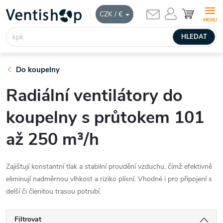
Přejít
NÁKUPNÍ
CZK / €
KOŠÍK
na
obsah
HLEDAT
Do koupelny
Radiální ventilátory do
koupelny s průtokem 101
až 250 m³/h
Zajišťují konstantní tlak a stabilní proudění vzduchu, čímž efektivně
eliminují nadměrnou vlhkost a riziko plísní. Vhodné i pro připojení s
delší či členitou trasou potrubí.
Filtrovat