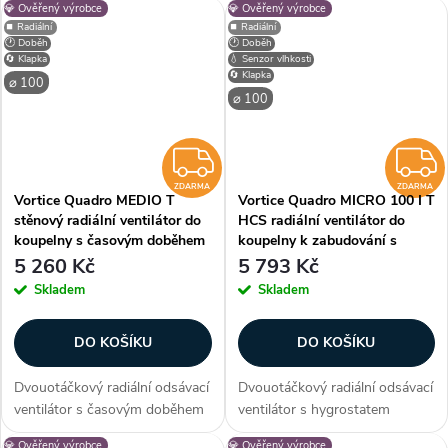
💎 Ověřený výrobce
💎 Ověřený výrobce
doběhem 3 až 20 minut na
bytech, kancelářích, včetně
⏹️ Radiální
⏹️ Radiální
zabudování do zdi nebo stropu
místností s vysokou relativní
🕐 Doběh
🕐 Doběh
(podhledu) vhodný pro
vlhkostí (koupelny, WC,...
🔄 Klapka
💧 Senzor vlhkosti
🔄 Klapka
odsávání...
⌀ 100
⌀ 100
ZDARMA
ZDARMA
ZDARMA
Vortice Quadro MEDIO T
Vortice Quadro MICRO 100 I T
stěnový radiální ventilátor do
HCS radiální ventilátor do
koupelny s časovým doběhem
koupelny k zabudování s
hygrostatem
5 260 Kč
5 793 Kč
Skladem
Skladem
DO KOŠÍKU
DO KOŠÍKU
Dvouotáčkový radiální odsávací
Dvouotáčkový radiální odsávací
ventilátor s časovým doběhem
ventilátor s hygrostatem
3 až 20 minut vhodný pro
(čidlem vlhkosti) a časovým
💎 Ověřený výrobce
💎 Ověřený výrobce