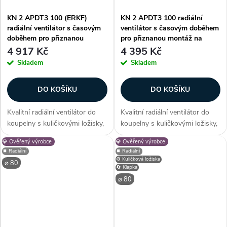
KN 2 APDT3 100 (ERKF)
KN 2 APDT3 100 radiální
radiální ventilátor s časovým
ventilátor s časovým doběhem
doběhem pro přiznanou
pro přiznanou montáž na
montáž na strop
stěnu
4 917 Kč
4 395 Kč
Skladem
Skladem
DO KOŠÍKU
DO KOŠÍKU
Kvalitní radiální ventilátor do
Kvalitní radiální ventilátor do
koupelny s kuličkovými ložisky,
koupelny s kuličkovými ložisky,
zpětnou klapkou, zabudovaným
zpětnou klapkou, zabudovaným
💎 Ověřený výrobce
💎 Ověřený výrobce
filtrem, časovým doběhem,
filtrem, časovým doběhem,
⏹️ Radiální
⏹️ Radiální
vhodný k montáži na strop.
vhodný k montáži na stěnu.
⚙️ Kuličková ložiska
⌀ 80
Zákazníci často dokupují...
Zákazníci často dokupují...
🔄 Klapka
⌀ 80