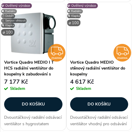
u
3 až 20 minut na zabudování
3 až 20 minut na zabudování
💎 Ověřený výrobce
💎 Ověřený výrobce
u
do zdi nebo stropu (podhledu)
do zdi nebo stropu (podhledu)
⏹️ Radiální
⏹️ Radiální
vhodný pro odsávání menších a
vhodný pro odsávání středních
k
🕐 Doběh
🔄 Klapka
středních místností v bytech,...
a velkých místností v bytech,...
💧 Senzor vlhkosti
k
⌀ 100
🔄 Klapka
t
⌀ 100
t
ů
ZDARMA
ů
ZDARMA
ZDARMA
Vortice Quadro MEDIO I T
Vortice Quadro MEDIO
HCS radiální ventilátor do
stěnový radiální ventilátor do
koupelny k zabudování s
koupelny
hygrostatem
7 177 Kč
4 617 Kč
Skladem
Skladem
DO KOŠÍKU
DO KOŠÍKU
Dvouotáčkový radiální odsávací
Dvouotáčkový radiální odsávací
ventilátor s hygrostatem
ventilátor vhodný pro odsávání
(čidlem vlhkosti) a časovým
středních a velkých místností v