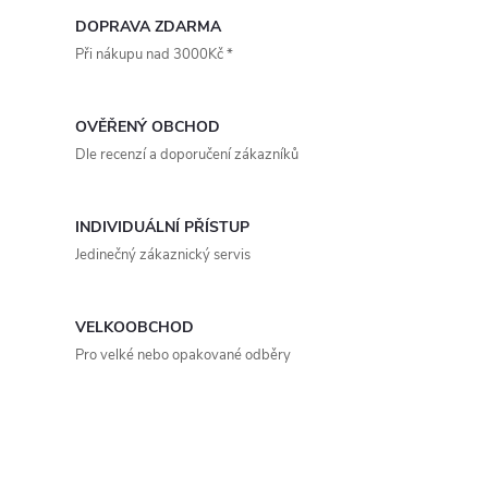
d
á
DOPRAVA ZDARMA
a
n
Při nákupu nad 3000Kč *
k
c
o
OVĚŘENÝ OBCHOD
í
v
Dle recenzí a doporučení zákazníků
á
p
n
r
INDIVIDUÁLNÍ PŘÍSTUP
í
Jedinečný zákaznický servis
v
k
VELKOOBCHOD
y
Pro velké nebo opakované odběry
v
ý