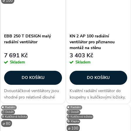
⌀ 100
EBB 250 T DESIGN malý
KN 2 AP 100 radiální
radiální ventilátor
ventilátor pro přiznanou
montáž na stěnu
7 691 Kč
3 403 Kč
Skladem
Skladem
DO KOŠÍKU
DO KOŠÍKU
Dvouotáčkové ventilátory jsou
Kvalitní radiální ventilátor do
vhodné pro relativně dlouhé
koupelny s kuličkovými ložisky,
vzduchovody s větší tlakovou
zpětnou klapkou, zabudovaným
⏹️ Radiální
⏹️ Radiální
ztrátou nebo k odvětrání přímo
filtrem, vhodný k montáži na
🕐 Doběh
🕐 Doběh
přes stěnu. Ventilátory lze
stěnu. Zákazníci často
⚙️ Kuličková ložiska
⚙️ Kuličková ložiska
🔄 Klapka
použít pro větrání v bytové...
dokupují...
⌀ 80
⌀ 100