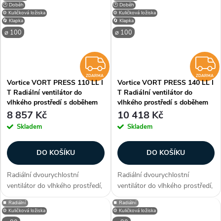
středních místností v bytech,
do stěny nebo stropu (podhled)
🕐 Doběh
🕐 Doběh
kancelářích, včetně místností
Zákazníci často dokupují...
⚙️ Kuličková ložiska
⚙️ Kuličková ložiska
🔄 Klapka
🔄 Klapka
s...
⌀ 100
⌀ 100
ZDARMA
ZDARMA
ZDARMA
Vortice VORT PRESS 110 LL I
Vortice VORT PRESS 140 LL I
T Radiální ventilátor do
T Radiální ventilátor do
vlhkého prostředí s doběhem
vlhkého prostředí s doběhem
8 857 Kč
10 418 Kč
Skladem
Skladem
DO KOŠÍKU
DO KOŠÍKU
Radiální dvourychlostní
Radiální dvourychlostní
ventilátor do vlhkého prostředí,
ventilátor do vlhkého prostředí,
průtok 60/120 m3/h, časový
průtok 55/118 m3/h, časový
⏹️ Radiální
⏹️ Radiální
doběh, odložený start (40 s),
doběh, odložený start (40 s),
⚙️ Kuličková ložiska
⚙️ Kuličková ložiska
kuličková ložiska, zpětná
kuličková ložiska, zpětná