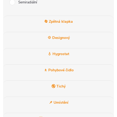
Semiradiální
🔄 Zpětná klapka
💠 Designový
💧 Hygrostat
🚶 Pohybové čidlo
🔇 Tichý
📌 Umístění