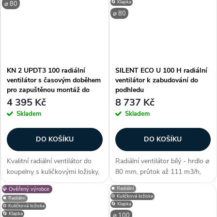
často dokupují...
často dokupují...
🔄 Klapka
⌀ 80
⌀ 80
KN 2 UPDT3 100 radiální
SILENT ECO U 100 H radiální
ventilátor s časovým doběhem
ventilátor k zabudování do
pro zapuštěnou montáž do
podhledu
stěny
4 395 Kč
8 737 Kč
Skladem
Skladem
DO KOŠÍKU
DO KOŠÍKU
Kvalitní radiální ventilátor do
Radiální ventilátor bílý - hrdlo ⌀
koupelny s kuličkovými ložisky,
80 mm, průtok až 111 m3/h,
zpětnou klapkou, zabudovaným
provedení pod omítku - do
⏹️ Radiální
💎 Ověřený výrobce
filtrem, časovým doběhem,
stěny/stropu/podhledu,
⚙️ Kuličková ložiska
⏹️ Radiální
vhodný k montáži do stěny,
provedení výtlak nahoru, krytí
🔄 Klapka
⚙️ Kuličková ložiska
pod omítku. Zákazníci často...
IP X5 vhodný i do sprchového
🔄 Klapka
⌀ 100