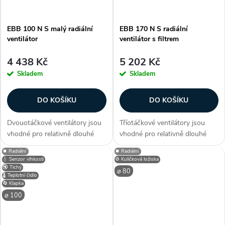
EBB 100 N S malý radiální
EBB 170 N S radiální
ventilátor
ventilátor s filtrem
4 438 Kč
5 202 Kč
Skladem
Skladem
DO KOŠÍKU
DO KOŠÍKU
Dvouotáčkové ventilátory jsou
Tříotáčkové ventilátory jsou
vhodné pro relativně dlouhé
vhodné pro relativně dlouhé
vzduchovody s větší tlakovou
vzduchovody s větší tlakovou
⏹️ Radiální
⏹️ Radiální
ztrátou nebo k odvětrání přímo
ztrátou nebo k odvětrání přímo
💧 Senzor vlhkosti
⚙️ Kuličková ložiska
přes stěnu. Ventilátory lze
přes stěnu. Ventilátory lze
🔇 Tichý
⌀ 80
🌡️ Teplotní čidlo
použít pro větrání v bytové...
použít pro větrání v bytové...
🔄 Klapka
⌀ 100