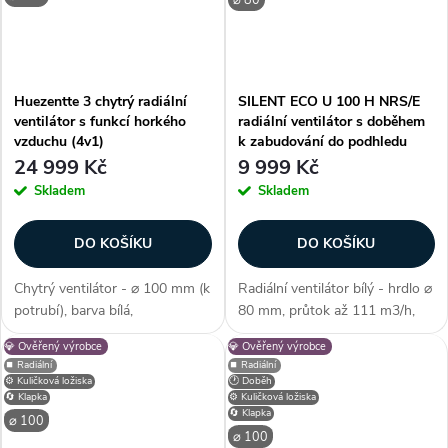
Huezentte 3 chytrý radiální
SILENT ECO U 100 H NRS/E
ventilátor s funkcí horkého
radiální ventilátor s doběhem
vzduchu (4v1)
k zabudování do podhledu
24 999 Kč
9 999 Kč
Skladem
Skladem
DO KOŠÍKU
DO KOŠÍKU
Chytrý ventilátor - ⌀ 100 mm (k
Radiální ventilátor bílý - hrdlo ⌀
potrubí), barva bílá,
80 mm, průtok až 111 m3/h,
voděodolnost IP X3, max.
provedení pod omítku - do
💎 Ověřený výrobce
💎 Ověřený výrobce
průtok až 120 m³/h, příkon 3-9
stěny/stropu/podhledu, s
⏹️ Radiální
⏹️ Radiální
W, statický tlak 270-320 Pa,
integrovaným časovým
⚙️ Kuličková ložiska
🕐 Doběh
hlučnost 31-39 db(A), LED
doběhem, provedení výtlak
🔄 Klapka
⚙️ Kuličková ložiska
🔄 Klapka
displej,...
nahoru, krytí IP...
⌀ 100
⌀ 100