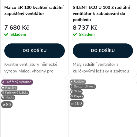
Maico ER 100 kvalitní radiální
SILENT ECO U 100 Z radiální
zapuštěný ventilátor
ventilátor k zabudování do
podhledu
7 680 Kč
8 737 Kč
Skladem
Skladem
DO KOŠÍKU
DO KOŠÍKU
Kvalitní ventilátory německé
Malý radiální ventilátor s
výroby Maico, vhodný pro
kuličkovými ložisky a zpětnou
umístění do boxu a následné
klapkou. Úsporný ventilátor
⏹️ Radiální
💎 Ověřený výrobce
připojení do potrubí o průměru
pod omítku vhodný do
💧 Senzor vlhkosti
⏹️ Radiální
80 mm. S průtokem vzduchu
koupelny a na WC. Vybaven
🔇 Tichý
⚙️ Kuličková ložiska
🔄 Klapka
až 101 m3/h. Odolnost proti
filtrem a tlumičem hluku.
🔄 Klapka
⌀ 100
vodě o...
Průtok 107 m3/h....
⌀ 80