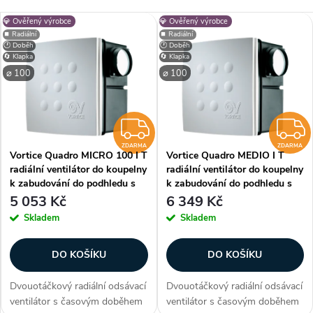
a
Nejlevnější
V
💎 Ověřený výrobce
💎 Ověřený výrobce
Nejdražší
z
⏹️ Radiální
⏹️ Radiální
🕐 Doběh
🕐 Doběh
ý
🔄 Klapka
🔄 Klapka
Nejprodávanější
e
⌀ 100
⌀ 100
p
Abecedně
n
i
ZDARMA
í
ZDARMA
ZDARMA
Vortice Quadro MICRO 100 I T
Vortice Quadro MEDIO I T
s
radiální ventilátor do koupelny
radiální ventilátor do koupelny
p
k zabudování do podhledu s
k zabudování do podhledu s
p
doběhem
doběhem
5 053 Kč
6 349 Kč
r
Skladem
Skladem
r
o
DO KOŠÍKU
DO KOŠÍKU
o
d
Dvouotáčkový radiální odsávací
Dvouotáčkový radiální odsávací
d
ventilátor s časovým doběhem
ventilátor s časovým doběhem