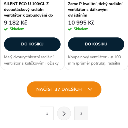
SILENT ECO U 100/GL Z
Zeroc P kvalitní, tichý radiální
dvouotáčkový radiální
ventilátor s dálkovým
ventilátor k zabudování do
ovládáním
podhledu
9 182 Kč
10 995 Kč
Skladem
Skladem
DO KOŠÍKU
DO KOŠÍKU
Malý dvourychlostní radiální
Koupelnový ventilátor - ⌀ 100
ventilátor s kuličkovými ložisky
mm (průměr potrubí), radiální
a zpětnou klapkou. Úsporný
konstrukce, průtok až 160
ventilátor pod omítku vhodný
m3/h, barva bílá, příkon 2-14
do koupelny a na WC. Vybaven
W, režimy (odvětrávání,
O
filtrem a tlumičem hluku....
odvlhčování), motorizovaná
NAČÍST 37 DALŠÍCH
klapka,...
v
l
S
1
2
t
á
r