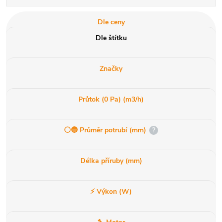
Dle ceny
Dle štítku
Značky
Průtok (0 Pa) (m3/h)
⚪️🔵 Průměr potrubí (mm)
?
Délka příruby (mm)
⚡ Výkon (W)