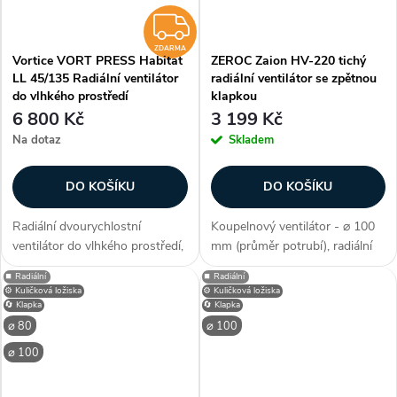
ZDARMA
ZDARMA
Vortice VORT PRESS Habitat
ZEROC Zaion HV-220 tichý
LL 45/135 Radiální ventilátor
radiální ventilátor se zpětnou
do vlhkého prostředí
klapkou
6 800 Kč
3 199 Kč
Na dotaz
Skladem
DO KOŠÍKU
DO KOŠÍKU
Radiální dvourychlostní
Koupelnový ventilátor - ⌀ 100
ventilátor do vlhkého prostředí,
mm (průměr potrubí), radiální
průtok 52/149 m3/h, kuličková
konstrukce, průtok 220 m3/h,
⏹️ Radiální
⏹️ Radiální
ložiska, zpětná klapka, montáž
barva bílá, příkon 33 W,
⚙️ Kuličková ložiska
⚙️ Kuličková ložiska
na stěnu nebo strop, větrací
připojení z boku, nízká hlučnost
🔄 Klapka
🔄 Klapka
mřížka součást balení...
40 dB/A, umístění (do -...
⌀ 80
⌀ 100
⌀ 100