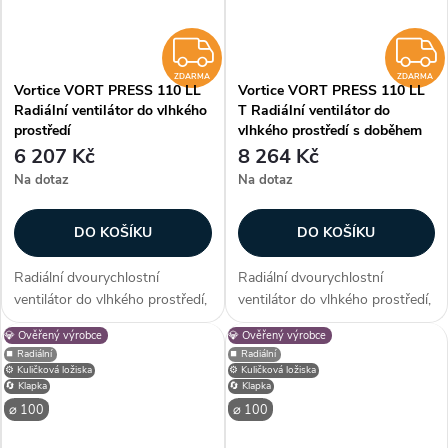
ZDARMA
ZDARMA
ZDARMA
Vortice VORT PRESS 110 LL
Vortice VORT PRESS 110 LL
Radiální ventilátor do vlhkého
T Radiální ventilátor do
prostředí
vlhkého prostředí s doběhem
6 207 Kč
8 264 Kč
Na dotaz
Na dotaz
DO KOŠÍKU
DO KOŠÍKU
Radiální dvourychlostní
Radiální dvourychlostní
ventilátor do vlhkého prostředí,
ventilátor do vlhkého prostředí,
průtok 55/110 m3/h, kuličková
průtok 55/110 m3/h, časový
💎 Ověřený výrobce
💎 Ověřený výrobce
ložiska, zpětná klapka, montáž
doběh, odložený start (40 s),
⏹️ Radiální
⏹️ Radiální
na stěnu nebo strop Zákazníci
kuličková ložiska, zpětná
⚙️ Kuličková ložiska
⚙️ Kuličková ložiska
často dokupují...
klapka, montáž na stěnu nebo
🔄 Klapka
🔄 Klapka
strop...
⌀ 100
⌀ 100