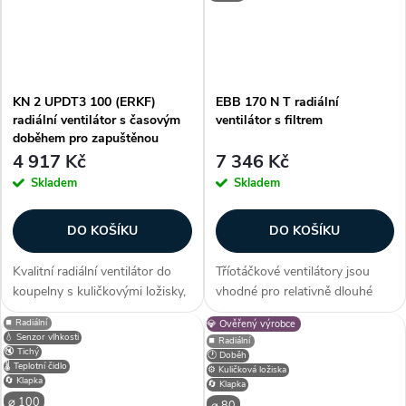
KN 2 UPDT3 100 (ERKF)
EBB 170 N T radiální
radiální ventilátor s časovým
ventilátor s filtrem
doběhem pro zapuštěnou
montáž do stropu
4 917 Kč
7 346 Kč
Skladem
Skladem
DO KOŠÍKU
DO KOŠÍKU
Kvalitní radiální ventilátor do
Tříotáčkové ventilátory jsou
koupelny s kuličkovými ložisky,
vhodné pro relativně dlouhé
zpětnou klapkou, zabudovaným
vzduchovody s větší tlakovou
⏹️ Radiální
💎 Ověřený výrobce
filtrem, časovým doběhem,
ztrátou nebo k odvětrání přímo
💧 Senzor vlhkosti
⏹️ Radiální
vhodný k montáži do stropu
přes stěnu. Ventilátory lze
🔇 Tichý
🕐 Doběh
🌡️ Teplotní čidlo
(podhledu). Zákazníci často...
použít pro větrání v bytové...
⚙️ Kuličková ložiska
🔄 Klapka
🔄 Klapka
⌀ 100
⌀ 80