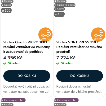
⏹️ Radiální
⏹️ Radiální
velkých místností v bytech,
vhodný pro odsávání středních
🔄 Klapka
⚙️ Kuličková ložiska
kancelářích, včetně místností
a velkých místností v bytech,...
🔄 Klapka
⌀ 100
s...
⌀ 100
ZDARMA
ZDARMA
ZDARMA
Vortice Quadro MICRO 100 I
Vortice VORT PRESS 110 LL I
radiální ventilátor do koupelny
Radiální ventilátor do vlhkého
k zabudování do podhledu
prostředí
4 356 Kč
7 224 Kč
Skladem
Skladem
DO KOŠÍKU
DO KOŠÍKU
Dvouotáčkový radiální odsávací
Radiální dvourychlostní
ventilátor na zabudování do zdi
ventilátor do vlhkého prostředí,
nebo stropu (podhledu) vhodný
průtok 60/120 m3/h, kuličková
💎 Ověřený výrobce
💎 Ověřený výrobce
pro odsávání menších a
ložiska, zpětná klapka, montáž
⏹️ Radiální
⏹️ Radiální