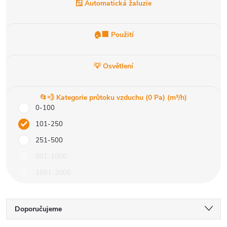
🪟 Automatická žaluzie
🏠🏢 Použití
💡 Osvětlení
📂💨 Kategorie průtoku vzduchu (0 Pa) (m³/h)
0-100
101-250
251-500
501-1000
1001-2000
Ř
Doporučujeme