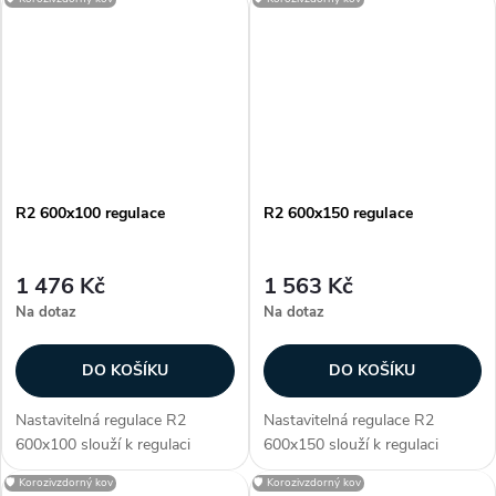
určena pro
určena pro
vyústky KVK a KVP. R2 je
vyústky KVK a KVP. R2 je
vyrobena z pozinkované...
vyrobena z pozinkované...
R2 600x100 regulace
R2 600x150 regulace
1 476 Kč
1 563 Kč
Na dotaz
Na dotaz
DO KOŠÍKU
DO KOŠÍKU
Nastavitelná regulace R2
Nastavitelná regulace R2
600x100 slouží k regulaci
600x150 slouží k regulaci
průtoku vzduchu. Regulace je
průtoku vzduchu. Regulace je
🛡️ Korozivzdorný kov
🛡️ Korozivzdorný kov
určena pro
určena pro