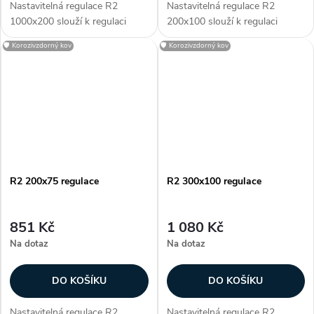
Nastavitelná regulace R2
Nastavitelná regulace R2
1000x200 slouží k regulaci
200x100 slouží k regulaci
průtoku vzduchu. Regulace je
průtoku vzduchu. Regulace je
🛡️ Korozivzdorný kov
🛡️ Korozivzdorný kov
určena pro
určena pro
vyústky KVK a KVP. R2 je
vyústky KVK a KVP. R2 je
vyrobena z pozinkované...
vyrobena z pozinkované...
R2 200x75 regulace
R2 300x100 regulace
851 Kč
1 080 Kč
Na dotaz
Na dotaz
DO KOŠÍKU
DO KOŠÍKU
Nastavitelná regulace R2
Nastavitelná regulace R2