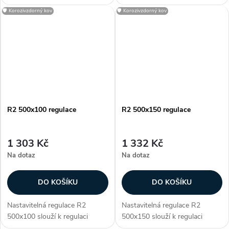
průtoku vzduchu. Regulace je
průtoku vzduchu. Regulace je
🛡️ Korozivzdorný kov
🛡️ Korozivzdorný kov
určena pro
určena pro
vyústky KVK a KVP. R2 je
vyústky KVK a KVP. R2 je
vyrobena z pozinkované...
vyrobena z pozinkované...
R2 500x100 regulace
R2 500x150 regulace
1 303 Kč
1 332 Kč
Na dotaz
Na dotaz
DO KOŠÍKU
DO KOŠÍKU
Nastavitelná regulace R2
Nastavitelná regulace R2
500x100 slouží k regulaci
500x150 slouží k regulaci
průtoku vzduchu. Regulace je
průtoku vzduchu. Regulace je