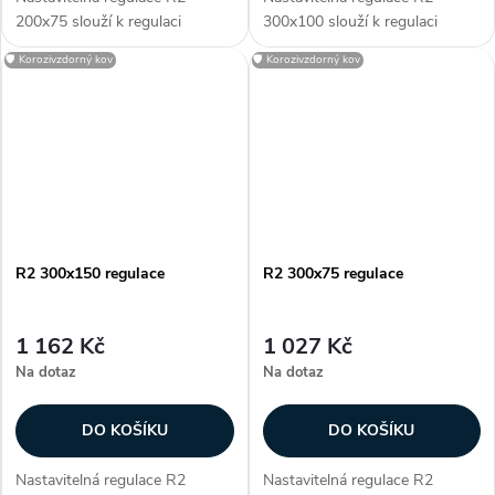
200x75 slouží k regulaci
300x100 slouží k regulaci
průtoku vzduchu. Regulace je
průtoku vzduchu. Regulace je
🛡️ Korozivzdorný kov
🛡️ Korozivzdorný kov
určena pro
určena pro
vyústky KVK a KVP. R2 je
vyústky KVK a KVP. R2 je
vyrobena z pozinkované...
vyrobena z pozinkované...
R2 300x150 regulace
R2 300x75 regulace
1 162 Kč
1 027 Kč
Na dotaz
Na dotaz
DO KOŠÍKU
DO KOŠÍKU
Nastavitelná regulace R2
Nastavitelná regulace R2