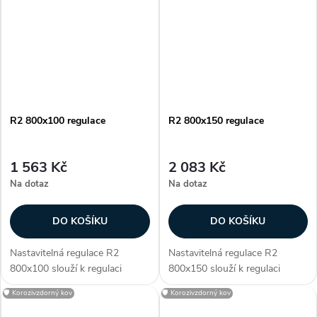
vyústky KVK a KVP. R2 je
vyústky KVK a KVP. R2 je
vyrobena z pozinkované...
vyrobena z pozinkované...
R2 800x100 regulace
R2 800x150 regulace
1 563 Kč
2 083 Kč
Na dotaz
Na dotaz
DO KOŠÍKU
DO KOŠÍKU
Nastavitelná regulace R2
Nastavitelná regulace R2
800x100 slouží k regulaci
800x150 slouží k regulaci
průtoku vzduchu. Regulace je
průtoku vzduchu. Regulace je
🛡️ Korozivzdorný kov
🛡️ Korozivzdorný kov
určena pro
určena pro
vyústky KVK a KVP. R2 je
vyústky KVK a KVP. R2 je