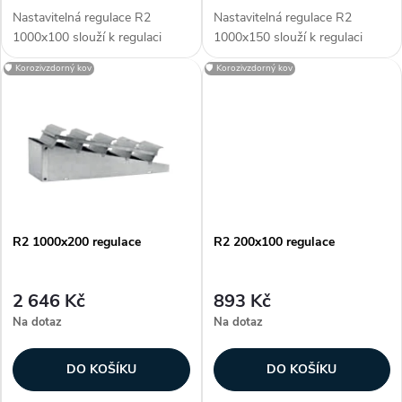
o
d
Nastavitelná regulace R2
Nastavitelná regulace R2
d
1000x100 slouží k regulaci
1000x150 slouží k regulaci
u
průtoku vzduchu. Regulace je
průtoku vzduchu. Regulace je
🛡️ Korozivzdorný kov
🛡️ Korozivzdorný kov
u
určena pro
určena pro
vyústky KVK a KVP. R2 je
vyústky KVK a KVP. R2 je
k
vyrobena z pozinkované oceli
vyrobena z pozinkované...
k
opatřena regulačními listy s...
t
t
ů
ů
R2 1000x200 regulace
R2 200x100 regulace
2 646 Kč
893 Kč
Na dotaz
Na dotaz
DO KOŠÍKU
DO KOŠÍKU