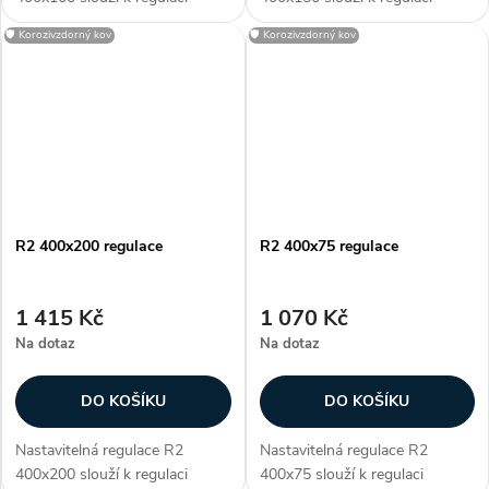
průtoku vzduchu. Regulace je
průtoku vzduchu. Regulace je
🛡️ Korozivzdorný kov
🛡️ Korozivzdorný kov
určena pro
určena pro
vyústky KVK a KVP. R2 je
vyústky KVK a KVP. R2 je
vyrobena z pozinkované...
vyrobena z pozinkované...
R2 400x200 regulace
R2 400x75 regulace
1 415 Kč
1 070 Kč
Na dotaz
Na dotaz
DO KOŠÍKU
DO KOŠÍKU
Nastavitelná regulace R2
Nastavitelná regulace R2
400x200 slouží k regulaci
400x75 slouží k regulaci