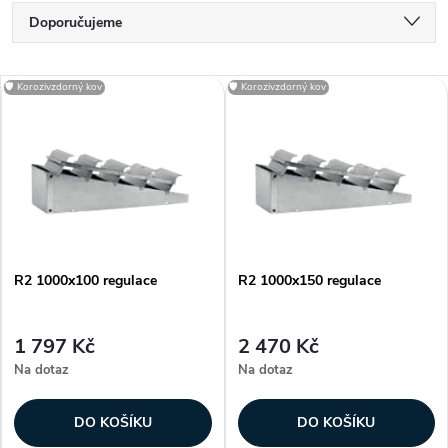
Ř
Doporučujeme
a
Nejlevnější
V
🛡️ Korozivzdorný kov
🛡️ Korozivzdorný kov
Nejdražší
z
ý
Nejprodávanější
e
p
Abecedně
n
i
í
R2 1000x100 regulace
R2 1000x150 regulace
s
p
p
1 797 Kč
2 470 Kč
r
Na dotaz
Na dotaz
r
o
DO KOŠÍKU
DO KOŠÍKU