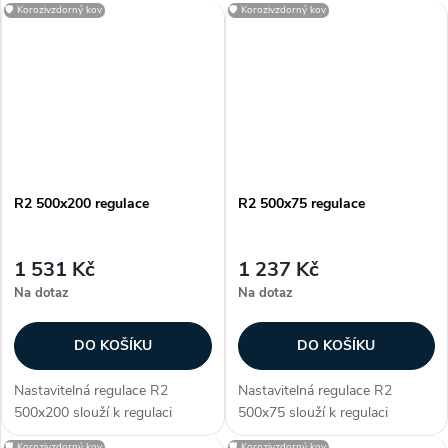
🛡️ Korozivzdorný kov
🛡️ Korozivzdorný kov
určena pro
určena pro
vyústky KVK a KVP. R2 je
vyústky KVK a KVP. R2 je
vyrobena z pozinkované...
vyrobena z pozinkované...
R2 500x200 regulace
R2 500x75 regulace
1 531 Kč
1 237 Kč
Na dotaz
Na dotaz
DO KOŠÍKU
DO KOŠÍKU
Nastavitelná regulace R2
Nastavitelná regulace R2
500x200 slouží k regulaci
500x75 slouží k regulaci
průtoku vzduchu. Regulace je
průtoku vzduchu. Regulace je
🛡️ Korozivzdorný kov
🛡️ Korozivzdorný kov