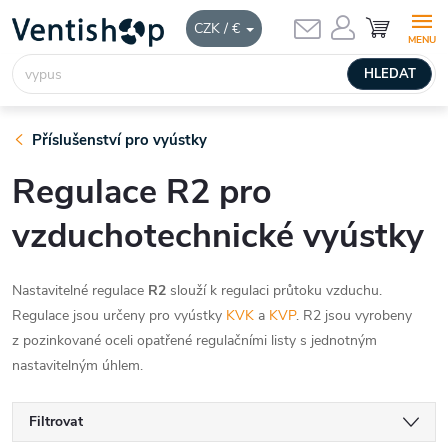
Přejít
NÁKUPNÍ
CZK / €
KOŠÍK
na
obsah
HLEDAT
Příslušenství pro vyústky
Regulace R2 pro
vzduchotechnické vyústky
Nastavitelné regulace
R2
slouží k regulaci průtoku vzduchu.
Regulace jsou určeny pro vyústky
KVK
a
KVP
.
R2 jsou vyrobeny
z pozinkované oceli opatřené regulačními listy s jednotným
nastavitelným úhlem.
Filtrovat