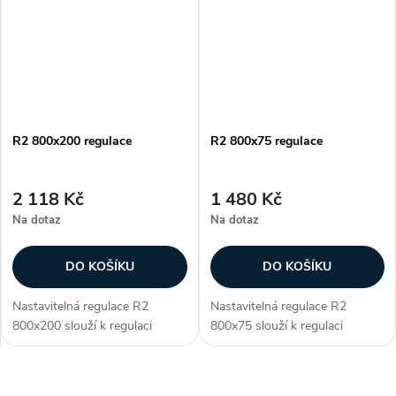
vyrobena z pozinkované...
vyrobena z pozinkované...
R2 800x200 regulace
R2 800x75 regulace
2 118 Kč
1 480 Kč
Na dotaz
Na dotaz
DO KOŠÍKU
DO KOŠÍKU
Nastavitelná regulace R2
Nastavitelná regulace R2
800x200 slouží k regulaci
800x75 slouží k regulaci
průtoku vzduchu. Regulace je
průtoku vzduchu. Regulace je
určena pro
určena pro
vyústky KVK a KVP. R2 je
vyústky KVK a KVP. R2 je