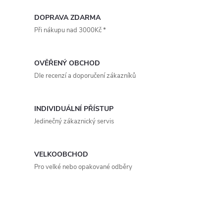
O
vyrobena z pozinkované...
vyrobena z pozinkované...
v
DOPRAVA ZDARMA
Při nákupu nad 3000Kč *
l
á
OVĚŘENÝ OBCHOD
d
Dle recenzí a doporučení zákazníků
a
INDIVIDUÁLNÍ PŘÍSTUP
c
Jedinečný zákaznický servis
í
p
VELKOOBCHOD
Pro velké nebo opakované odběry
r
v
k