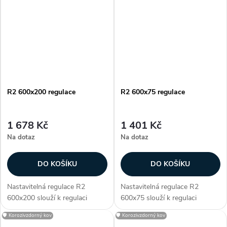
vyústky KVK a KVP. R2 je
vyústky KVK a KVP. R2 je
vyrobena z pozinkované...
vyrobena z pozinkované...
R2 600x200 regulace
R2 600x75 regulace
1 678 Kč
1 401 Kč
Na dotaz
Na dotaz
DO KOŠÍKU
DO KOŠÍKU
Nastavitelná regulace R2
Nastavitelná regulace R2
600x200 slouží k regulaci
600x75 slouží k regulaci
průtoku vzduchu. Regulace je
průtoku vzduchu. Regulace je
🛡️ Korozivzdorný kov
🛡️ Korozivzdorný kov
určena pro
určena pro