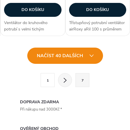
DO KOŠÍKU
DO KOŠÍKU
Ventilátor do kruhového
Třístupňový potrubní ventilátor
potrubí s velmi tichým
airRoxy aRil 100 s průměrem
provozem. Dvouotáčkový AC
připojení potrubí 100 mm.
motor s dlouhou životností a
Ventilátor je navržen pro
tepelnou ochranou. Kuličková
napojení na vzduchotechnické
O
ložiska. Krytí IPX4. Průměr 315
potrubí a odsávání vzduchu z
NAČÍST 40 DALŠÍCH
mm. Průtok...
menších...
v
l
S
1
7
t
á
r
d
á
DOPRAVA ZDARMA
a
n
Při nákupu nad 3000Kč *
k
c
o
OVĚŘENÝ OBCHOD