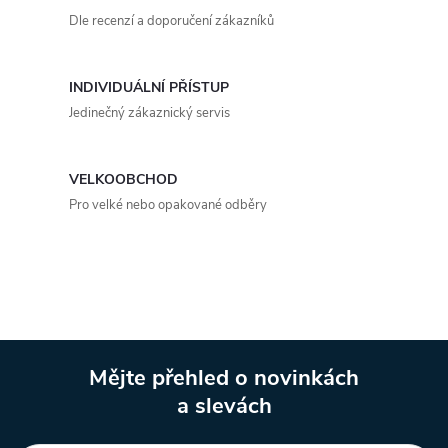
í
v
Dle recenzí a doporučení zákazníků
á
p
n
r
INDIVIDUÁLNÍ PŘÍSTUP
í
Jedinečný zákaznický servis
v
k
VELKOOBCHOD
y
Pro velké nebo opakované odběry
v
ý
p
i
Mějte přehled o novinkách
a slevách
s
Z