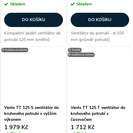
Skladem
Skladem
DO KOŠÍKU
DO KOŠÍKU
Kompaktní axiální ventilátor do
Ventilátor do potrubí - ⌀ 100
potrubí 125 mm (vnitřní).
mm (průměr potrubí),
Kuličková ložiska. Průtok až
diagonální konstrukce, výkonné
⚙️ Kuličková ložiska
🕐 Doběh
190 m3/h. Zákazníci často
provedení, dvouotáčkový,
⚙️ Kuličková ložiska
dokupují...
kuličková ložiska, průtok
vzduchu 145 / 187 m3/h,
příkon 21 - 33 W,...
Vents TT 125 S ventilátor do
Vents TT 125 T ventilátor do
kruhového potrubí s vyšším
kruhového potrubí s
výkonem
časovačem
1 979 Kč
1 712 Kč