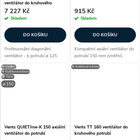
ventilátor do kruhového
potrubí
7 227 Kč
915 Kč
Skladem
Skladem
DO KOŠÍKU
DO KOŠÍKU
Profesionální diagonální
Kompaktní axiální ventilátor do
ventilátor - k potrubí ⌀ 125
potrubí 150 mm (vnitřní).
mm, až 2100 ot./min, průtok až
Kuličková ložiska. Průtok až
🌀 Axiální
⚙️ Kuličková ložiska
330 m³/h, příkon max. 27 W,
305 m3/h. Zákazníci často
⚙️ Kuličková ložiska
proud max. 0,12 A, tichý (max.
dokupují...
🔇 Tichý
23 db/A), materiál pláště plast,...
⌀ 150
Vents QUIETline-K 150 axiální
Vents TT 160 ventilátor do
ventilátor do potrubí
kruhového potrubí