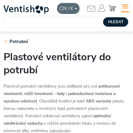
Přejít
NÁKUPNÍ
CZK / €
KOŠÍK
na
obsah
HLEDAT
Potrubní
Plastové ventilátory do
potrubí
Plastové potrubní ventilátory jsou oblíbené pro své
antikorozní
vlastnosti, nižší hmotnost - tedy i jednoduchost instalace a
vysokou odolnost
. Obzvláště kvalitní je také
ABS varianta
plastu,
kterou naleznete u mnohých typů potrubních plastových
ventilátorů. Potrubní odtahové ventilátory zajistí
optimální
odvětrávání vzduchu
s nižším pronikáním hluku z motoru do
místnosti díky vnitřnímu zabudování.