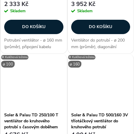
2 333 Kč
3 952 Kč
Skladem
Skladem
DO KOŠÍKU
DO KOŠÍKU
Potrubní ventilátor - ⌀ 160 mm
Ventilátor do potrubí - ⌀ 200
(průměr), připojení kabelu
mm (průměr), diagonální
(klasické - zepředu), diagonální
konstrukce, kuličková ložiska,
⚙️ Kuličková ložiska
⚙️ Kuličková ložiska
konstrukce, kuličková ložiska,
max. průtok 690/840 m3/h,
⌀ 100
⌀ 160
max. průtok 315 m3/h, příkon
příkon 123/128 W, krytí IP 44,
31 W, krytí IP 44, AC...
AC motor, 2 rychlostní,
plastová...
Soler & Palau TD 250/100 T
Soler & Palau TD 500/160 3V
ventilátor do kruhového
tříotáčkový ventilátor do
potrubí s časovým doběhem
kruhového potrubí