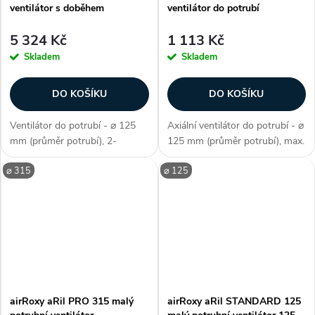
ventilátor s doběhem
ventilátor do potrubí
5 324 Kč
1 113 Kč
Skladem
Skladem
DO KOŠÍKU
DO KOŠÍKU
Ventilátor do potrubí - ⌀ 125
Axiální ventilátor do potrubí - ⌀
mm (průměr potrubí), 2-
125 mm (průměr potrubí), max.
stupňová regulace, AC motor, s
průtok 197 m3/h, krytí IP X4,
⌀ 315
⌀ 125
časovým doběhem, kuličková
axiální konstrukce, hlučnost 32
ložiska, průtok vzduchu max.
dB(A), včetně montážní
365 m3/h, max. teplota 60 °C,
konzole, kvalitní kuličková...
příkon...
airRoxy aRil PRO 315 malý
airRoxy aRil STANDARD 125