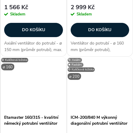
1 566 Kč
2 999 Kč
Skladem
Skladem
DO KOŠÍKU
DO KOŠÍKU
Axiální ventilátor do potrubí - ⌀
Ventilátor do potrubí - ⌀ 160
150 mm (průměr potrubí), max.
mm (průměr potrubí),
průtok 335 m3/h, krytí IP X4,
diagonální konstrukce, výkonné
⚙️ Kuličková ložiska
🌀 Axiální
axiální konstrukce, hlučnost 39
provedení, dvouotáčkový,
⏹️ Radiální
⌀ 160
dB(A), včetně montážní
kuličková ložiska, průtok
⚙️ Kuličková ložiska
konzole, kvalitní kuličková...
vzduchu 405 / 520 m3/h,
⌀ 200
příkon 30 - 60 W,...
Etamaster 160/315 - kvalitní
ICM-200/840 M výkonný
německý potrubní ventilátor
diagonální potrubní ventilátor