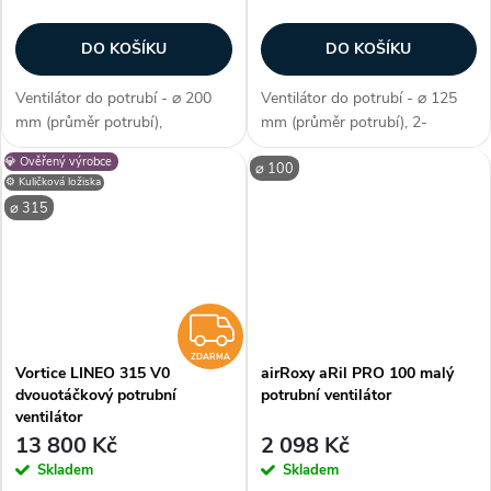
DO KOŠÍKU
DO KOŠÍKU
Ventilátor do potrubí - ⌀ 200
Ventilátor do potrubí - ⌀ 125
mm (průměr potrubí),
mm (průměr potrubí), 2-
diagonální konstrukce,
stupňová regulace, AC motor,
💎 Ověřený výrobce
⌀ 100
profesionální provedení,
kuličková ložiska, průtok
⚙️ Kuličková ložiska
dvouotáčkový, kuličková
vzduchu max. 365 m3/h, max.
⌀ 315
ložiska, průtok vzduchu 830 /
teplota 60 °C, příkon 25–33 W,
1040 m3/h, příkon 76 -...
krytí IP...
ZDARMA
ZDARMA
Vortice LINEO 315 V0
airRoxy aRil PRO 100 malý
dvouotáčkový potrubní
potrubní ventilátor
ventilátor
13 800 Kč
2 098 Kč
Skladem
Skladem