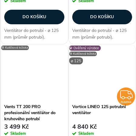
Skladem
Skladem
DO KOŠÍKU
DO KOŠÍKU
Ventilátor do potrubí - ⌀ 125
Ventilátor do potrubí - ⌀ 125
mm (průměr potrubí),
mm (průměr potrubí),
diagonální konstrukce,s vyšším
diagonální konstrukce, s
⚙️ Kuličková ložiska
💎 Ověřený výrobce
výkonem, dvouotáčkový,
časovým doběhem,
⚙️ Kuličková ložiska
kuličková ložiska, průtok
dvouotáčkový, kuličková
⌀ 125
vzduchu 240 / 320 m3/h,
ložiska, průtok vzduchu 220 /
příkon 28 - 54 W,...
280 m3/h, příkon 23 - 37 W,...
ZDARMA
Vents TT 200 PRO
Vortice LINEO 125 potrubní
profesionální ventilátor do
ventilátor
kruhového potrubí
3 499 Kč
4 840 Kč
Skladem
Skladem