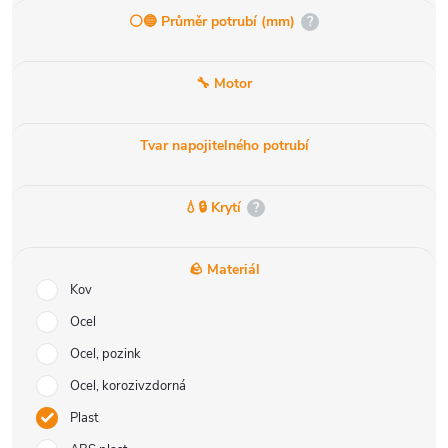
⚪️🔵 Průměr potrubí (mm)
?
🔧 Motor
Tvar napojitelného potrubí
💧🔒 Krytí
?
🪨 Materiál
Kov
Ocel
Ocel, pozink
Ocel, korozivzdorná
Plast