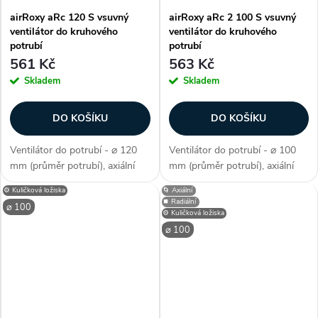
airRoxy aRc 120 S vsuvný
airRoxy aRc 2 100 S vsuvný
ventilátor do kruhového
ventilátor do kruhového
potrubí
potrubí
561 Kč
563 Kč
Skladem
Skladem
DO KOŠÍKU
DO KOŠÍKU
Ventilátor do potrubí - ⌀ 120
Ventilátor do potrubí - ⌀ 100
mm (průměr potrubí), axiální
mm (průměr potrubí), axiální
konstrukce, vhodný k zasunutí
konstrukce, kabel vyveden z
⚙️ Kuličková ložiska
🌀 Axiální
do stěny či krátkého potrubí,
boční části ventilátoru, k
⏹️ Radiální
⌀ 100
montážní nástavec pro
umístění do potrubí, průtok
⚙️ Kuličková ložiska
připevnění, průtok vzduchu 158
vzduchu 104 m3/h, příkon 15
⌀ 100
m3/h,...
W,...