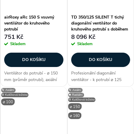
airRoxy aRc 150 S vsuvný
TD 350/125 SILENT T tichý
ventilátor do kruhového
diagonální ventilátor do
potrubí
kruhového potrubí s doběhem
751 Kč
8 096 Kč
Skladem
Skladem
DO KOŠÍKU
DO KOŠÍKU
Ventilátor do potrubí - ⌀ 150
Profesionální diagonální
mm (průměr potrubí), axiální
ventilátor - k potrubí ⌀ 125
konstrukce, vhodný k zasunutí
mm, 2100 ot./min, průtok 330
🌀 Axiální
🌀 Axiální
do stěny či krátkého potrubí,
m³/h, příkon 27 W, proud 0,12
⚙️ Kuličková ložiska
⏹️ Radiální
montážní nástavec pro
A, tichý (23 db/A), materiál
⚙️ Kuličková ložiska
⌀ 100
připevnění, průtok vzduchu 257
pláště plast, jednootáčkový,...
⌀ 150
m3/h,...
⌀ 160