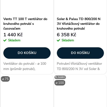
Vents TT 100 T ventilátor do
Soler & Palau TD 800/200 N
kruhového potrubí s
3V tříotáčkový ventilátor do
časovačem
kruhového potrubí
1 440 Kč
6 358 Kč
Skladem
Skladem
DO KOŠÍKU
DO KOŠÍKU
Ventilátor do potrubí - ⌀ 100
Potrubní tříotáčkový ventilátor
mm (průměr potrubí),
TD 800/200 N 3V od Soler &
diagonální konstrukce, s
Palau s hliníkovým oběžným
🌀 Axiální
⌀ 75
časovým doběhem,
kolem a kuličkovými ložisky.
⌀ 100
dvouotáčkový, kuličková
Ventilátor s tichým chodem do
ložiska, průtok vzduchu 145 /
potrubí o průměru 200 mm.
187 m3/h, příkon 21 - 33 W,...
Průtok...