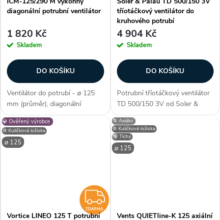
ICM-125/290 M výkonný
Soler & Palau TD 500/150 3V
diagonální potrubní ventilátor
tříotáčkový ventilátor do
kruhového potrubí
1 820 Kč
4 904 Kč
Skladem
Skladem
DO KOŠÍKU
DO KOŠÍKU
Ventilátor do potrubí - ⌀ 125
Potrubní tříotáčkový ventilátor
mm (průměr), diagonální
TD 500/150 3V od Soler &
konstrukce, kuličková ložiska,
Palau s plastovým oběžným
🌀 Axiální
💎 Ověřený výrobce
max. průtok 248/284 m3/h,
kolem a kuličkovými ložisky.
⚙️ Kuličková ložiska
⚙️ Kuličková ložiska
příkon 28/33 W, krytí IP 44, AC
Ventilátor s tichým chodem do
🔇 Tichý
⌀ 125
motor, 2 rychlostní, plastová...
potrubí o průměru 150 mm....
⌀ 125
ZDARMA
ZDARMA
Vortice LINEO 125 T potrubní
Vents QUIETline-K 125 axiální