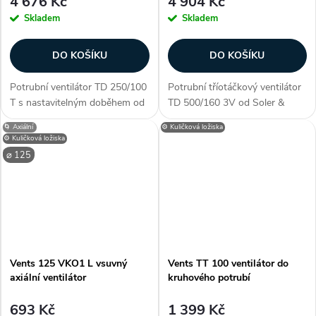
4 676 Kč
4 904 Kč
Skladem
Skladem
DO KOŠÍKU
DO KOŠÍKU
Potrubní ventilátor TD 250/100
Potrubní tříotáčkový ventilátor
T s nastavitelným doběhem od
TD 500/160 3V od Soler &
Soler & Palau s plastovým
Palau s plastovým oběžným
🌀 Axiální
⚙️ Kuličková ložiska
oběžným kolem a kuličkovými
kolem a kuličkovými ložisky.
⚙️ Kuličková ložiska
ložisky. Ventilátor s tichým
Ventilátor s tichým chodem do
⌀ 125
chodem do potrubí o průměru
potrubí o průměru 160 mm.
100...
Průtok...
Vents 125 VKO1 L vsuvný
Vents TT 100 ventilátor do
axiální ventilátor
kruhového potrubí
693 Kč
1 399 Kč