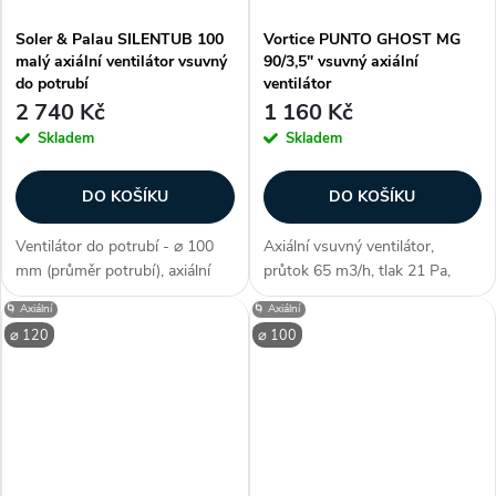
Soler & Palau SILENTUB 100
Vortice PUNTO GHOST MG
malý axiální ventilátor vsuvný
90/3,5" vsuvný axiální
do potrubí
ventilátor
2 740 Kč
1 160 Kč
Skladem
Skladem
DO KOŠÍKU
DO KOŠÍKU
Ventilátor do potrubí - ⌀ 100
Axiální vsuvný ventilátor,
mm (průměr potrubí), axiální
průtok 65 m3/h, tlak 21 Pa,
konstrukce, jednofázový motor
kluzná ložiska, montáž do
🌀 Axiální
🌀 Axiální
230 V / 50 Hz, integrovaná
stěny, max. délka potrubí 3m,
⌀ 120
⌀ 100
zpětná klapka, SILENTBLOK
průměr 92,5 mm Zákazníci
pro absorpci vibrací, kuličková...
často dokupují...