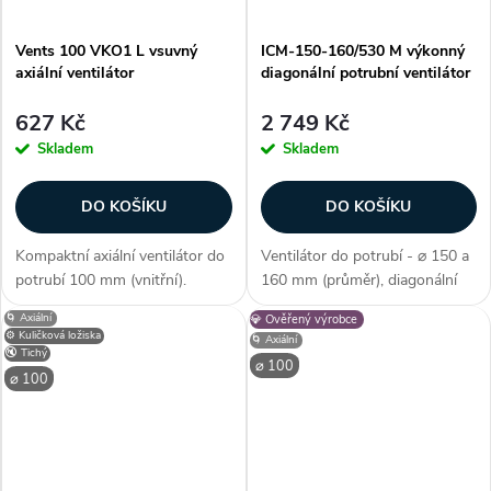
Vents 100 VKO1 L vsuvný
ICM-150-160/530 M výkonný
axiální ventilátor
diagonální potrubní ventilátor
627 Kč
2 749 Kč
Skladem
Skladem
DO KOŠÍKU
DO KOŠÍKU
Kompaktní axiální ventilátor do
Ventilátor do potrubí - ⌀ 150 a
potrubí 100 mm (vnitřní).
160 mm (průměr), diagonální
Kuličková ložiska. Průtok až
konstrukce, kuličková ložiska,
🌀 Axiální
💎 Ověřený výrobce
107 m3/h. Zákazníci často
max. průtok 410/530 m3/h,
⚙️ Kuličková ložiska
🌀 Axiální
dokupují...
příkon 48/54 W, krytí IP 44, AC
🔇 Tichý
⌀ 100
motor, 2 rychlostní,...
⌀ 100