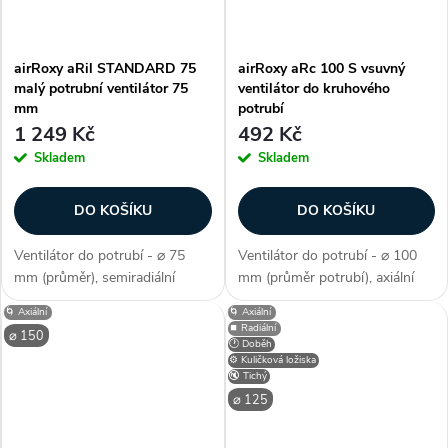
airRoxy aRil STANDARD 75
airRoxy aRc 100 S vsuvný
malý potrubní ventilátor 75
ventilátor do kruhového
mm
potrubí
1 249 Kč
492 Kč
Skladem
Skladem
DO KOŠÍKU
DO KOŠÍKU
Ventilátor do potrubí - ⌀ 75
Ventilátor do potrubí - ⌀ 100
mm (průměr), semiradiální
mm (průměr potrubí), axiální
konstrukce, snadno překonává
konstrukce, vhodný k zasunutí
🌀 Axiální
🌀 Axiální
tlakové ztráty, úsporný motor,
do stěny či krátkého potrubí,
⏹️ Radiální
⌀ 150
max. průtok 140 m3/h, příkon
montážní nástavec pro
🕐 Doběh
⚙️ Kuličková ložiska
30 W, krytí IP X2, 1
připevnění, průtok vzduchu 104
🔇 Tichý
rychlostní,...
m3/h,...
⌀ 125