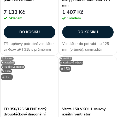
potrubní ventilátor
malý potrubní ventilátor 125
mm
7 133 Kč
1 407 Kč
Skladem
Skladem
DO KOŠÍKU
DO KOŠÍKU
Třístupňový potrubní ventilátor
Ventilátor do potrubí - ⌀ 125
airRoxy aRil 315 s průměrem
mm (průměr), semiradiální
připojení potrubí 310 mm až
konstrukce, snadno překonává
🌀 Axiální
🌀 Axiální
315 mm. Ventilátor je navržen
tlakové ztráty, úsporný motor,
⏹️ Radiální
⚙️ Kuličková ložiska
pro napojení na
max. průtok 420 m3/h, příkon
⚙️ Kuličková ložiska
⌀ 150
🔇 Tichý
vzduchotechnické potrubí a
43 W, krytí IP X2, 1
⌀ 125
odsávání vzduchu...
rychlostní,...
TD 350/125 SILENT tichý
Vents 150 VKO1 L vsuvný
dvouotáčkový diagonální
axiální ventilátor