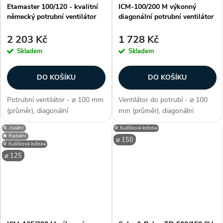
Etamaster 100/120 - kvalitní
ICM-100/200 M výkonný
německý potrubní ventilátor
diagonální potrubní ventilátor
2 203 Kč
1 728 Kč
Skladem
Skladem
DO KOŠÍKU
DO KOŠÍKU
Potrubní ventilátor - ⌀ 100 mm
Ventilátor do potrubí - ⌀ 100
(průměr), diagonální
mm (průměr), diagonální
konstrukce, kuličková ložiska,
konstrukce, kuličková ložiska,
🌀 Axiální
⚙️ Kuličková ložiska
max. průtok 125 m3/h, příkon
max. průtok 165/198 m3/h,
⏹️ Radiální
⌀ 150
13 W, připojení z boku, krytí IP
příkon 23/26 W, krytí IP 44, AC
⚙️ Kuličková ložiska
44, AC motor, 1 rychlostní,...
motor, 2 rychlostní, plastová...
⌀ 125