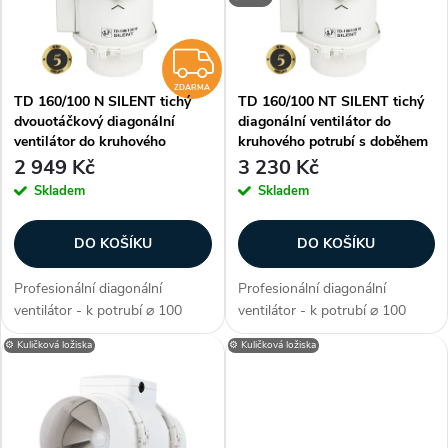
p
Abecedně
n
i
ZDARMA
í
ZDARMA
TD 160/100 N SILENT tichý
TD 160/100 NT SILENT tichý
s
dvouotáčkový diagonální
diagonální ventilátor do
p
ventilátor do kruhového
kruhového potrubí s doběhem
p
potrubí
2 949 Kč
3 230 Kč
r
Skladem
Skladem
r
o
DO KOŠÍKU
DO KOŠÍKU
o
d
Profesionální diagonální
Profesionální diagonální
d
ventilátor - k potrubí ⌀ 100
ventilátor - k potrubí ⌀ 100
u
mm, až 2400 ot./min, průtok až
mm, 2400 ot./min, průtok 180
⚙️ Kuličková ložiska
⚙️ Kuličková ložiska
u
180 m³/h, příkon max. 29 W,
m³/h, příkon 29 W, proud 0,17
proud max. 0,17 A, tichý (max.
A, tichý (24 db/A), materiál
k
24 db/A), materiál pláště plast,...
pláště plast, jednootáčkový,...
k
t