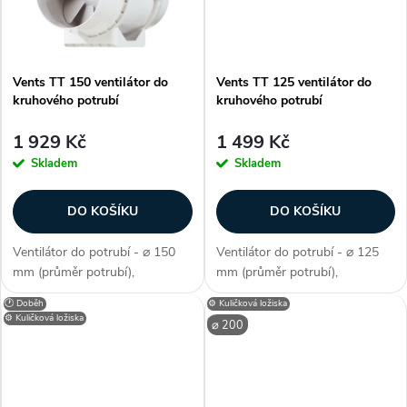
t
ů
ů
Vents TT 150 ventilátor do
Vents TT 125 ventilátor do
kruhového potrubí
kruhového potrubí
1 929 Kč
1 499 Kč
Skladem
Skladem
DO KOŠÍKU
DO KOŠÍKU
Ventilátor do potrubí - ⌀ 150
Ventilátor do potrubí - ⌀ 125
mm (průměr potrubí),
mm (průměr potrubí),
diagonální konstrukce, výkonné
diagonální konstrukce, výkonné
🕐 Doběh
⚙️ Kuličková ložiska
provedení, dvouotáčkový,
provedení, dvouotáčkový,
⚙️ Kuličková ložiska
⌀ 200
kuličková ložiska, průtok
kuličková ložiska, průtok
vzduchu 405 / 520 m3/h,
vzduchu 220 / 280 m3/h,
příkon 30 - 60 W,...
příkon 23 - 37 W,...