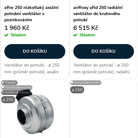
í
aRw 250 nízkotlaký axiální
airRoxy aRd 250 radiální
s
potrubní ventilátor s
ventilátor do kruhového
p
pozinkováním
potrubí
p
1 960 Kč
6 515 Kč
r
Skladem
Skladem
r
o
DO KOŠÍKU
DO KOŠÍKU
o
d
Ventilátor do potrubí - ⌀ 250
Ventilátor do potrubí - ⌀ 250
d
mm (průměr potrubí), axiální
mm (průměr potrubí), radiální,
u
konstrukce, průtok vzduchu
vysokotlaká konstrukce, lze
⏹️ Radiální
🛡️ Korozivzdorný kov
u
1000 m3/h, příkon 86 W, krytí
regulovat, indukční jednofázový
🛡️ Korozivzdorný kov
⌀ 250
IP X2, materiál konstrukce
motor, průtok vzduchu 1050
⚙️ Kuličková ložiska
k
pozink. ocel, hlučnost 56
m3/h, příkon 150 W, krytí IP...
⌀ 250
k
dB/A,...
t
t
ů
ů