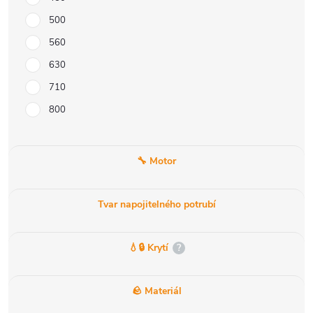
500
560
630
710
800
🔧 Motor
Tvar napojitelného potrubí
💧🔒 Krytí
?
🪨 Materiál