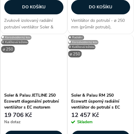
DO KOŠÍKU
DO KOŠÍKU
Zvukově izolovaný radiální
Ventilátor do potrubí - ⌀ 250
potrubní ventilátor Soler &
mm (průměr potrubí),
Palau CVB/4-180/180 RE
diagonální konstrukce,
🛡️ Korozivzdorný kov
⏹️ Radiální
147W Centribox s připojením
kuličková ložiska, AC motor,
⚙️ Kuličková ložiska
🛡️ Korozivzdorný kov
na kruhové potrubí o průměru
průtok vzduchu 1280 m3/h,
⚙️ Kuličková ložiska
⌀ 250
250 mm. Vhodný...
příkon 160 W, špičková kvalita,
⌀ 250
krytí IP 44,...
Soler & Palau JETLINE 250
Soler & Palau RM 250
Ecowatt diagonální potrubní
Ecowatt úsporný radiální
ventilátor s EC motorem
ventilátor do potrubí s EC
motorem
19 706 Kč
12 457 Kč
Na dotaz
Skladem