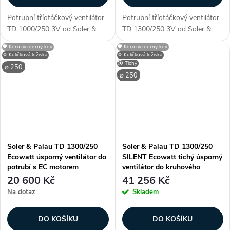
Potrubní tříotáčkový ventilátor
Potrubní tříotáčkový ventilátor
TD 1000/250 3V od Soler &
TD 1300/250 3V od Soler &
Palau s hliníkovým oběžným
Palau s hliníkovým oběžným
🛡️ Korozivzdorný kov
🛡️ Korozivzdorný kov
kolem a kuličkovými ložisky.
kolem a kuličkovými ložisky.
⚙️ Kuličková ložiska
⚙️ Kuličková ložiska
Ventilátor s tichým chodem do
Ventilátor s tichým chodem do
🔇 Tichý
⌀ 250
potrubí o průměru 250 mm.
potrubí o průměru 250 mm.
⌀ 250
Průtok...
Průtok...
Soler & Palau TD 1300/250
Soler & Palau TD 1300/250
Ecowatt úsporný ventilátor do
SILENT Ecowatt tichý úsporný
potrubí s EC motorem
ventilátor do kruhového
potrubí
20 600 Kč
41 256 Kč
Na dotaz
Skladem
DO KOŠÍKU
DO KOŠÍKU