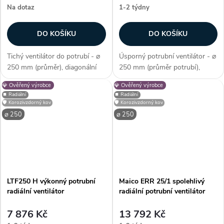
Na dotaz
1-2 týdny
DO KOŠÍKU
DO KOŠÍKU
Tichý ventilátor do potrubí - ⌀
Úsporný potrubní ventilátor - ⌀
250 mm (průměr), diagonální
250 mm (průměr potrubí),
konstrukce, úsporný EC motor,
radiální konstrukce, kuličková
💎 Ověřený výrobce
💎 Ověřený výrobce
příkon 175 W, průtok 1764
ložiska, max. průtok 1159
⏹️ Radiální
⏹️ Radiální
m3/h, krytí IP 44, tepelná
m3/h, příkon 155 W, krytí IP
🛡️ Korozivzdorný kov
🛡️ Korozivzdorný kov
ochrana (+ auto reset),
44, EC motor, plášť z pozink....
⌀ 250
⌀ 250
akusticky...
LTF250 H výkonný potrubní
Maico ERR 25/1 spolehlivý
radiální ventilátor
radiální potrubní ventilátor
7 876 Kč
13 792 Kč