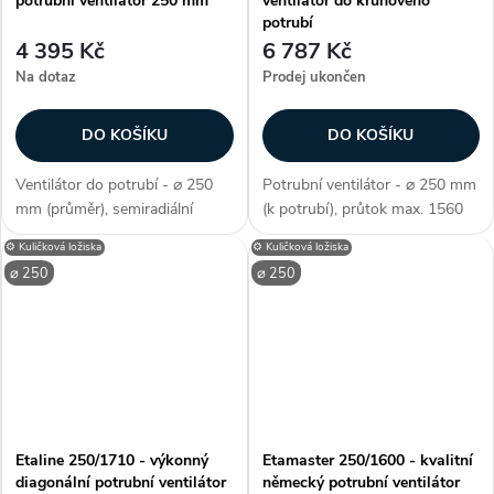
potrubní ventilátor 250 mm
ventilátor do kruhového
potrubí
4 395 Kč
6 787 Kč
Na dotaz
Prodej ukončen
DO KOŠÍKU
DO KOŠÍKU
Ventilátor do potrubí - ⌀ 250
Potrubní ventilátor - ⌀ 250 mm
mm (průměr), semiradiální
(k potrubí), průtok max. 1560
konstrukce, snadno překonává
m3/h, otáčky max. 2550, 2
⚙️ Kuličková ložiska
⚙️ Kuličková ložiska
tlakové ztráty, úsporný motor,
rychlosti, barva šedá, max.
⌀ 250
⌀ 250
max. průtok 1850 m3/h, příkon
statický tlak 510 Pa,
180 W, krytí IP X2, 1...
voděodolnost o IP 44,...
Etaline 250/1710 - výkonný
Etamaster 250/1600 - kvalitní
diagonální potrubní ventilátor
německý potrubní ventilátor