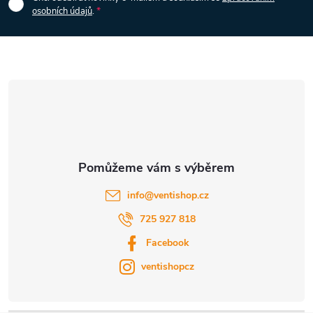
osobních údajů
.
a
t
í
info
@
ventishop.cz
725 927 818
Facebook
ventishopcz