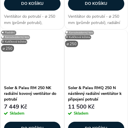
DO KOŠÍKU
DO KOŠÍKU
Ventilátor do potrubí - ⌀ 250
Ventilátor do potrubí - ⌀ 250
mm (průměr potrubí),
mm (průměr potrubí), radiální
diagonální konstrukce,
konstrukce, úsporný EC motor,
⏹️ Radiální
🛡️ Korozivzdorný kov
kuličková ložiska, EC motor,
kuličková ložiska, průtok
🛡️ Korozivzdorný kov
⚙️ Kuličková ložiska
průtok vzduchu 1270 m3/h,
vzduchu 1030 m3/h, příkon
⚙️ Kuličková ložiska
⌀ 250
příkon 135 W, špičková kvalita,
137 W, krytí IP 44, materiál...
⌀ 250
krytí IP 44,...
Soler & Palau RM 250 NK
Soler & Palau RMQ 250 N
radiální kovový ventilátor do
nástěnný radiální ventilátor k
potrubí
připojení potrubí
7 449 Kč
11 500 Kč
Skladem
Skladem