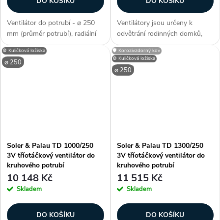
DO KOŠÍKU
DO KOŠÍKU
Ventilátor do potrubí - ⌀ 250
Ventilátory jsou určeny k
mm (průměr potrubí), radiální
odvětrání rodinných domků,
konstrukce, jednofázový motor
sociálních zařízení, kanceláří a
⚙️ Kuličková ložiska
🛡️ Korozivzdorný kov
230 V / 50 Hz, kuličková
provozoven. Výhodně lze při
⚙️ Kuličková ložiska
⌀ 250
ložiska, průtok vzduchu 1030
instalaci do podhledu použít
⌀ 250
m3/h, příkon 149 W, krytí IP
flexohadice, tvarovky,
44,...
rozváděcí...
Soler & Palau TD 1000/250
Soler & Palau TD 1300/250
3V tříotáčkový ventilátor do
3V tříotáčkový ventilátor do
kruhového potrubí
kruhového potrubí
10 148 Kč
11 515 Kč
Skladem
Skladem
DO KOŠÍKU
DO KOŠÍKU