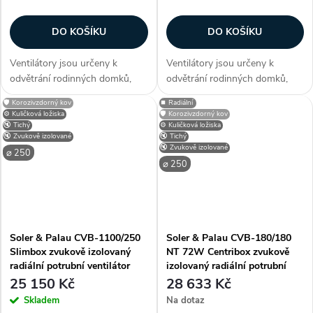
DO KOŠÍKU
DO KOŠÍKU
Ventilátory jsou určeny k
Ventilátory jsou určeny k
odvětrání rodinných domků,
odvětrání rodinných domků,
sociálních zařízení, kanceláří a
sociálních zařízení, kanceláří a
🛡️ Korozivzdorný kov
⏹️ Radiální
provozoven. Výhodně lze při
provozoven. Výhodně lze při
⚙️ Kuličková ložiska
🛡️ Korozivzdorný kov
instalaci do podhledu použít
instalaci do podhledu použít
🔇 Tichý
⚙️ Kuličková ložiska
🔇 Zvukově izolované
🔇 Tichý
flexohadice, tvarovky,
flexohadice, tvarovky,
🔇 Zvukově izolované
⌀ 250
rozváděcí...
rozváděcí...
⌀ 250
Soler & Palau CVB-1100/250
Soler & Palau CVB-180/180
Slimbox zvukově izolovaný
NT 72W Centribox zvukově
radiální potrubní ventilátor
izolovaný radiální potrubní
ventilátor
25 150 Kč
28 633 Kč
Skladem
Na dotaz