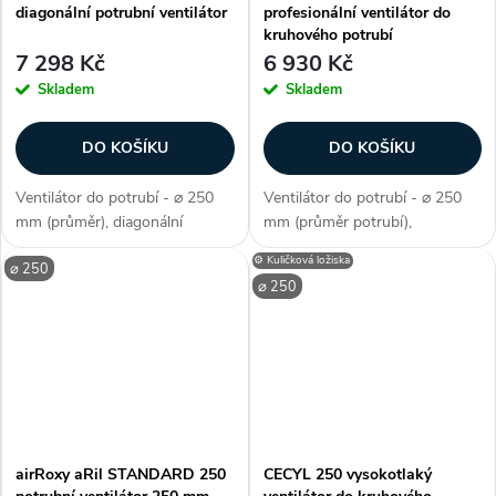
diagonální potrubní ventilátor
profesionální ventilátor do
kruhového potrubí
7 298 Kč
6 930 Kč
Skladem
Skladem
DO KOŠÍKU
DO KOŠÍKU
Ventilátor do potrubí - ⌀ 250
Ventilátor do potrubí - ⌀ 250
mm (průměr), diagonální
mm (průměr potrubí),
konstrukce, kuličková ložiska,
diagonální konstrukce,
⚙️ Kuličková ložiska
⌀ 250
max. průtok 1064/1405 m3/h,
profesionální provedení,
⌀ 250
příkon 165/225 W, krytí IP 44,
dvouotáčkový, kuličková
AC motor, 2 rychlostní,
ložiska, průtok vzduchu 1110 /
plastová...
1400 m3/h, příkon 125 -...
airRoxy aRil STANDARD 250
CECYL 250 vysokotlaký