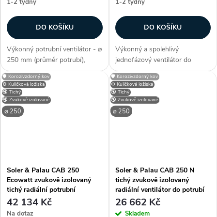
1-2 týdny
1-2 týdny
DO KOŠÍKU
DO KOŠÍKU
Výkonný potrubní ventilátor - ⌀
Výkonný a spolehlivý
250 mm (průměr potrubí),
jednofázový ventilátor do
radiální konstrukce, kuličková
potrubí. Vhodný pro vsazení do
🛡️ Korozivzdorný kov
🛡️ Korozivzdorný kov
ložiska, max. průtok 961 m3/h,
průměru potrubí 250 mm.
⚙️ Kuličková ložiska
⚙️ Kuličková ložiska
příkon 145 W, krytí IP 44, AC
Výkonný motor je schopný
🔇 Tichý
🔇 Tichý
🔇 Zvukově izolované
🔇 Zvukově izolované
motor, plášť z pozink....
průtoku až 1060 m3/h a 2623
⌀ 250
⌀ 250
otáček za minutu....
Soler & Palau CAB 250
Soler & Palau CAB 250 N
Ecowatt zvukově izolovaný
tichý zvukově izolovaný
tichý radiální potrubní
radiální ventilátor do potrubí
ventilátor s EC motorem
42 134 Kč
26 662 Kč
Na dotaz
Skladem