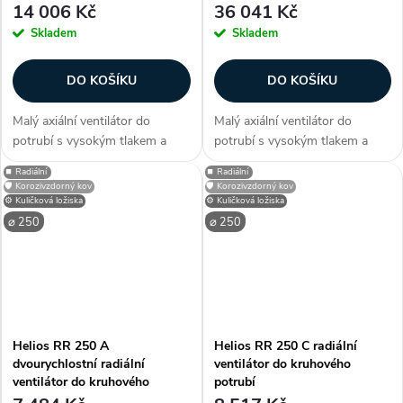
14 006 Kč
36 041 Kč
Skladem
Skladem
DO KOŠÍKU
DO KOŠÍKU
Malý axiální ventilátor do
Malý axiální ventilátor do
potrubí s vysokým tlakem a
potrubí s vysokým tlakem a
průtokem vzduchu.
průtokem vzduchu.
⏹️ Radiální
⏹️ Radiální
Dvourychlostní motor s plně
Dvourychlostní EC motor s
🛡️ Korozivzdorný kov
🛡️ Korozivzdorný kov
regulovatelnými otáčkami.
plně regulovatelnými otáčkami.
⚙️ Kuličková ložiska
⚙️ Kuličková ložiska
Montáž v libovolné poloze.
Montáž v libovolné poloze.
⌀ 250
⌀ 250
Průměr 250 mm. Průtok...
Průměr 250 mm. Průtok...
Helios RR 250 A
Helios RR 250 C radiální
dvourychlostní radiální
ventilátor do kruhového
ventilátor do kruhového
potrubí
potrubí