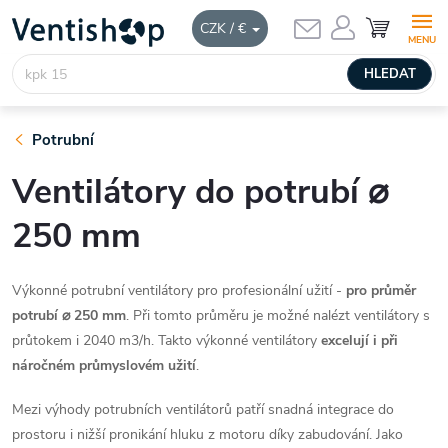
Přejít
NÁKUPNÍ
CZK / €
KOŠÍK
na
obsah
HLEDAT
Potrubní
Ventilátory do potrubí ⌀
250 mm
Výkonné potrubní ventilátory pro profesionální užití -
pro průměr
potrubí ⌀ 250 mm
. Při tomto průměru je možné nalézt ventilátory s
průtokem i 2040 m3/h. Takto výkonné ventilátory
excelují i při
náročném průmyslovém užití
.
Mezi výhody potrubních ventilátorů patří snadná integrace do
prostoru i nižší pronikání hluku z motoru díky zabudování. Jako