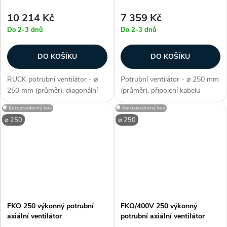
10 214 Kč
7 359 Kč
Do 2-3 dnů
Do 2-3 dnů
DO KOŠÍKU
DO KOŠÍKU
RUCK potrubní ventilátor - ⌀
Potrubní ventilátor - ⌀ 250 mm
250 mm (průměr), diagonální
(průměr), připojení kabelu
konstrukce, max. průtok 1710
(svorkovnice na horní straně),
🛡️ Korozivzdorný kov
🛡️ Korozivzdorný kov
m3/h, příkon 180 W, krytí IP
diagonální konstrukce,
⌀ 250
⌀ 250
44, AC motor, 3 rychlosti,
kuličková ložiska, max. průtok
kovová konstrukce, hlučnost
1620 m3/h, příkon 170 W, krytí
66...
IP...
FKO 250 výkonný potrubní
FKO/400V 250 výkonný
axiální ventilátor
potrubní axiální ventilátor