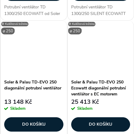
Potrubní ventilátor TD
Potrubní ventilátor TD
1300/250 ECOWATT od Soler
1300/250 SILENT ECOWATT
& Palau s hliníkovým oběžným
od Soler & Palau s kuličkovými
⚙️ Kuličková ložiska
⚙️ Kuličková ložiska
kolem a kuličkovými ložisky.
ložisky. Úsporný a ultra tichý
⌀ 250
⌀ 250
Úsporný ventilátor s tichým
ventilátor do potrubí o průměru
chodem do potrubí o průměru
250 mm. Průtok 1240 m3/h.
250 mm. Průtok...
Zákazníci...
Soler & Palau TD-EVO 250
Soler & Palau TD-EVO 250
diagonální potrubní ventilátor
Ecowatt diagonální potrubní
ventilátor s EC motorem
13 148 Kč
25 413 Kč
Skladem
Skladem
DO KOŠÍKU
DO KOŠÍKU