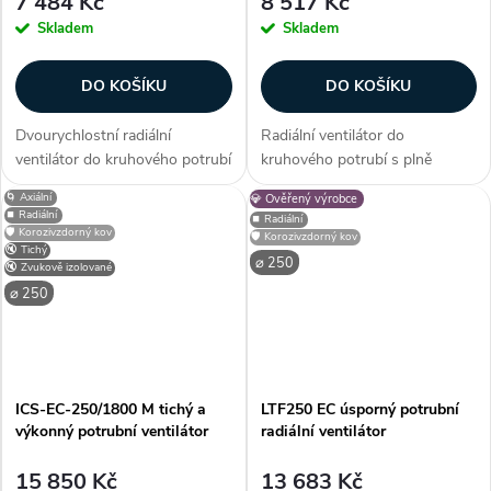
7 484 Kč
8 517 Kč
Skladem
Skladem
DO KOŠÍKU
DO KOŠÍKU
Dvourychlostní radiální
Radiální ventilátor do
ventilátor do kruhového potrubí
kruhového potrubí s plně
s plně regulovatelným
regulovatelným výkonem.
🌀 Axiální
💎 Ověřený výrobce
výkonem. Vhodný pro
Vhodný pro univerzální
⏹️ Radiální
⏹️ Radiální
komerční, průmyslové i domácí
komerční, průmyslové i domácí
🛡️ Korozivzdorný kov
🛡️ Korozivzdorný kov
🔇 Tichý
využití. Kuličková ložiška.
využití. Kuličková ložiška. IP 44.
⌀ 250
🔇 Zvukově izolované
Průměr 250 mm. Průtok...
Průměr 250 mm....
⌀ 250
ICS-EC-250/1800 M tichý a
LTF250 EC úsporný potrubní
výkonný potrubní ventilátor
radiální ventilátor
15 850 Kč
13 683 Kč