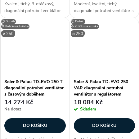
Kvalitní, tichý, 3-otáčkový,
Moderní, kvalitní, tichý,
diagonální potrubní ventilátor.
diagonální potrubní ventilátor s
Průtok až 1400 m3/h, 37 dB(A),
EC motorem. Otáčky lze
🕐 Doběh
🕐 Doběh
do 60°C, IP 44. Vyšší výkon,
regulovat plynule signálem 0–
⚙️ Kuličková ložiska
⚙️ Kuličková ložiska
nižší hluk oproti starším
10 VDC od čidla teploty,
⌀ 250
⌀ 250
modelům. Přípojné hrdlo s...
vlhkosti, CO2 nebo ze smart
home...
Soler & Palau TD-EVO 250 T
Soler & Palau TD-EVO 250
diagonální potrubní ventilátor
VAR diagonální potrubní
s časovým doběhem
ventilátor s regulátorem
14 274 Kč
18 084 Kč
Na dotaz
Skladem
DO KOŠÍKU
DO KOŠÍKU