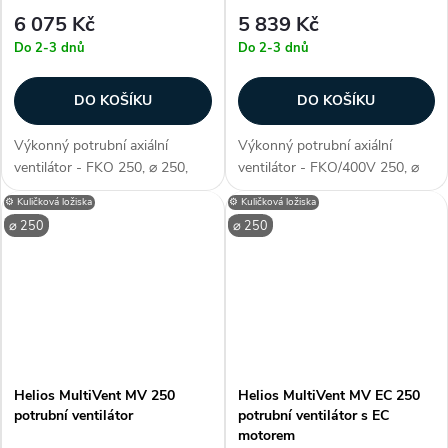
6 075 Kč
5 839 Kč
Do 2-3 dnů
Do 2-3 dnů
DO KOŠÍKU
DO KOŠÍKU
Výkonný potrubní axiální
Výkonný potrubní axiální
ventilátor - FKO 250, ⌀ 250,
ventilátor - FKO/400V 250, ⌀
260 mm, průtok 1050 m3/h,
250, 260 mm, průtok 850
⚙️ Kuličková ložiska
⚙️ Kuličková ložiska
2400 otáček, kuličková ložiska,
m3/h, 1400 otáček, kuličková
⌀ 250
⌀ 250
motorová ochrana, hlasitost
ložiska, motorová ochrana,
50dBA , krytí IP X4, napětí 230
hlasitost 38dBA , krytí IP X4,
V,...
napětí 400...
Helios MultiVent MV 250
Helios MultiVent MV EC 250
potrubní ventilátor
potrubní ventilátor s EC
motorem