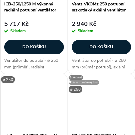
ICB-250/1250 M výkonný
Vents VKOMz 250 potrubní
radiální potrubní ventilátor
nízkotlaký axiální ventilátor
5 717 Kč
2 940 Kč
Skladem
Skladem
DO KOŠÍKU
DO KOŠÍKU
Ventilátor do potrubí - ⌀ 250
Ventilátor do potrubí - ⌀ 250
mm (průměr), radiální
mm (průměr potrubí), axiální
konstrukce, snadno překonává
konstrukce, max. teplota 40 °C,
🌀 Axiální
⌀ 250
tlakové ztráty, kuličková ložiska,
kluzná ložiska, průtok vzduchu
🛡️ Korozivzdorný kov
max. průtok 1150 m3/h, příkon
1070 / 1050 m3/h, příkon 68 /
⌀ 250
145 W, krytí IP 44, AC motor,
76 W, krytí IP X4,...
1...