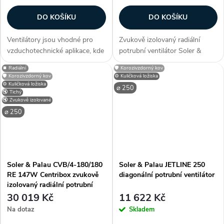
DO KOŠÍKU
DO KOŠÍKU
Ventilátory jsou vhodné pro
Zvukově izolovaný radiální
vzduchotechnické aplikace, kde
potrubní ventilátor Soler &
se s výhodou uplatní nízká
Palau CVB-180/180 NT 72W
⏹️ Radiální
🛡️ Korozivzdorný kov
hlučnost ventilátoru. Výhodou
Centribox s připojením na
🛡️ Korozivzdorný kov
⚙️ Kuličková ložiska
je velmi nízká stavební výška
kruhové potrubí o průměru 250
⚙️ Kuličková ložiska
⌀ 250
🔇 Tichý
skříně ventilátoru. Zákazníci...
mm. Vhodný...
🔇 Zvukově izolované
⌀ 250
Soler & Palau CVB/4-180/180
Soler & Palau JETLINE 250
RE 147W Centribox zvukově
diagonální potrubní ventilátor
izolovaný radiální potrubní
ventilátor
30 019 Kč
11 622 Kč
Na dotaz
Skladem