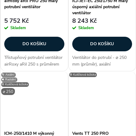
airRoxy aRil PRO 250 malý
ICJ-JET-EC 250/1750 M malý
potrubní ventilátor
úsporný axiální potrubní
ventilátor
5 752 Kč
8 243 Kč
Skladem
Skladem
DO KOŠÍKU
DO KOŠÍKU
Třístupňový potrubní ventilátor
Ventilátor do potrubí - ⌀ 250
airRoxy aRil 250 s průměrem
mm (průměr), axiální
připojení potrubí 250 mm.
konstrukce, úsporný EC motor,
🌀 Axiální
⚙️ Kuličková ložiska
Ventilátor je navržen pro
příkon 180 W, průtok 1764
⏹️ Radiální
napojení na vzduchotechnické
m3/h, krytí IP 44, tepelná
⚙️ Kuličková ložiska
potrubí a odsávání vzduchu
ochrana (+ auto reset), napětí
⌀ 250
ze...
230 V,...
ICM-250/1410 M výkonný
Vents TT 250 PRO