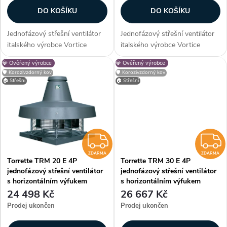
t
DO KOŠÍKU
DO KOŠÍKU
ů
Jednofázový střešní ventilátor
Jednofázový střešní ventilátor
italského výrobce Vortice
italského výrobce Vortice
Torrette TRM 10 E 4P s
Torrette TRM 15 E 4P s
💎 Ověřený výrobce
💎 Ověřený výrobce
horizontálním výfukem vhodný
horizontálním výfukem vhodný
🛡️ Korozivzdorný kov
🛡️ Korozivzdorný kov
pro montáž na střechy
pro montáž na střechy
🏠 Střešní
🏠 Střešní
obytných, komerčních a
obytných, komerčních a
průmyslových budov....
průmyslových budov....
ZDARMA
ZDARMA
ZDARMA
Torrette TRM 20 E 4P
Torrette TRM 30 E 4P
jednofázový střešní ventilátor
jednofázový střešní ventilátor
s horizontálním výfukem
s horizontálním výfukem
24 498 Kč
26 667 Kč
Prodej ukončen
Prodej ukončen