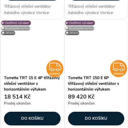
Třífázový střešní ventilátor
Třífázový střešní ventilátor
italského výrobce Vortice
italského výrobce Vortice
Torrette TRT 100 E 6P s
Torrette TRT 100 E 8P s
💎 Ověřený výrobce
💎 Ověřený výrobce
horizontálním výfukem vhodný
horizontálním výfukem vhodný
🛡️ Korozivzdorný kov
🛡️ Korozivzdorný kov
pro montáž na střechy
pro montáž na střechy
🏠 Střešní
🏠 Střešní
obytných, komerčních a
obytných, komerčních a
průmyslových budov....
průmyslových budov....
ZDARMA
ZDARMA
ZDARMA
Torrette TRT 15 E 4P třífázový
Torrette TRT 150 E 6P
střešní ventilátor s
třífázový střešní ventilátor s
horizontálním výfukem
horizontálním výfukem
18 514 Kč
89 420 Kč
Prodej ukončen
Prodej ukončen
DO KOŠÍKU
DO KOŠÍKU