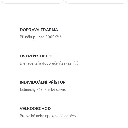
Torrette TRT 70 E 4P s
Torrette TRT 70 E 6P s
horizontálním výfukem vhodný
horizontálním výfukem vhodný
pro montáž na střechy
pro montáž na střechy
O
obytných, komerčních a
obytných, komerčních a
průmyslových budov....
průmyslových budov....
v
DOPRAVA ZDARMA
Při nákupu nad 3000Kč *
l
á
OVĚŘENÝ OBCHOD
d
Dle recenzí a doporučení zákazníků
a
INDIVIDUÁLNÍ PŘÍSTUP
c
Jedinečný zákaznický servis
í
p
VELKOOBCHOD
Pro velké nebo opakované odběry
r