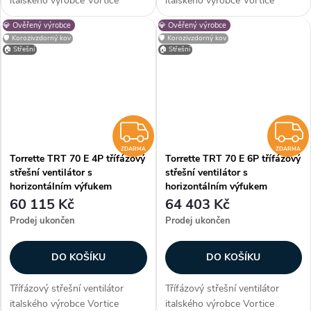
italského výrobce Vortice
italského výrobce Vortice
Torrette TRT 30 E 4P s
Torrette TRT 50 E 4P s
💎 Ověřený výrobce
💎 Ověřený výrobce
horizontálním výfukem vhodný
horizontálním výfukem vhodný
🛡️ Korozivzdorný kov
🛡️ Korozivzdorný kov
pro montáž na střechy
pro montáž na střechy
🏠 Střešní
🏠 Střešní
obytných, komerčních a
obytných, komerčních a
průmyslových budov....
průmyslových budov....
ZDARMA
ZDARMA
ZDARMA
Torrette TRT 70 E 4P třífázový
Torrette TRT 70 E 6P třífázový
střešní ventilátor s
střešní ventilátor s
horizontálním výfukem
horizontálním výfukem
60 115 Kč
64 403 Kč
Prodej ukončen
Prodej ukončen
DO KOŠÍKU
DO KOŠÍKU
Třífázový střešní ventilátor
Třífázový střešní ventilátor
italského výrobce Vortice
italského výrobce Vortice