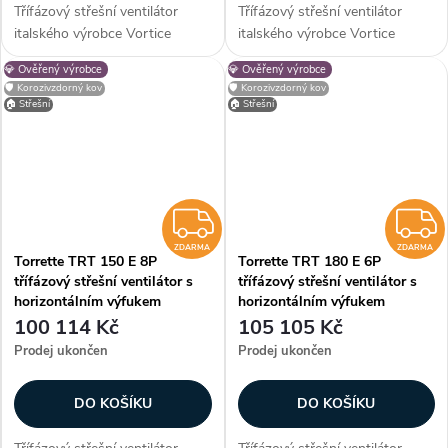
Třífázový střešní ventilátor
Třífázový střešní ventilátor
italského výrobce Vortice
italského výrobce Vortice
Torrette TRT 15 E 4P s
Torrette TRT 150 E 6P s
💎 Ověřený výrobce
💎 Ověřený výrobce
horizontálním výfukem vhodný
horizontálním výfukem vhodný
🛡️ Korozivzdorný kov
🛡️ Korozivzdorný kov
pro montáž na střechy
pro montáž na střechy
🏠 Střešní
🏠 Střešní
obytných, komerčních a
obytných, komerčních a
průmyslových budov....
průmyslových budov....
ZDARMA
ZDARMA
ZDARMA
Torrette TRT 150 E 8P
Torrette TRT 180 E 6P
třífázový střešní ventilátor s
třífázový střešní ventilátor s
horizontálním výfukem
horizontálním výfukem
100 114 Kč
105 105 Kč
Prodej ukončen
Prodej ukončen
DO KOŠÍKU
DO KOŠÍKU