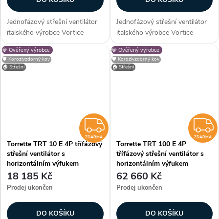
Jednofázový střešní ventilátor
Jednofázový střešní ventilátor
italského výrobce Vortice
italského výrobce Vortice
Torrette TRM 50 E 4P s
Torrette TRM 70 E 4P s
💎 Ověřený výrobce
💎 Ověřený výrobce
horizontálním výfukem vhodný
horizontálním výfukem vhodný
🛡️ Korozivzdorný kov
🛡️ Korozivzdorný kov
pro montáž na střechy
pro montáž na střechy
🏠 Střešní
🏠 Střešní
obytných, komerčních a
obytných, komerčních a
průmyslových budov....
průmyslových budov....
ZDARMA
ZDARMA
ZDARMA
Torrette TRT 10 E 4P třífázový
Torrette TRT 100 E 4P
střešní ventilátor s
třífázový střešní ventilátor s
horizontálním výfukem
horizontálním výfukem
18 185 Kč
62 660 Kč
Prodej ukončen
Prodej ukončen
DO KOŠÍKU
DO KOŠÍKU