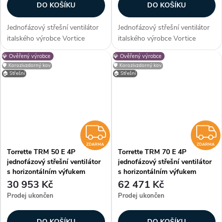
DO KOŠÍKU
DO KOŠÍKU
Jednofázový střešní ventilátor
Jednofázový střešní ventilátor
italského výrobce Vortice
italského výrobce Vortice
Torrette TRM 20 E 4P s
Torrette TRM 30 E 4P s
💎 Ověřený výrobce
💎 Ověřený výrobce
horizontálním výfukem vhodný
horizontálním výfukem vhodný
🛡️ Korozivzdorný kov
🛡️ Korozivzdorný kov
pro montáž na střechy
pro montáž na střechy
🏠 Střešní
🏠 Střešní
obytných, komerčních a
obytných, komerčních a
průmyslových budov....
průmyslových budov....
ZDARMA
ZDARMA
ZDARMA
Torrette TRM 50 E 4P
Torrette TRM 70 E 4P
jednofázový střešní ventilátor
jednofázový střešní ventilátor
s horizontálním výfukem
s horizontálním výfukem
30 953 Kč
62 471 Kč
Prodej ukončen
Prodej ukončen
DO KOŠÍKU
DO KOŠÍKU