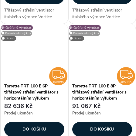
Třífázový střešní ventilátor
Třífázový střešní ventilátor
italského výrobce Vortice
italského výrobce Vortice
Torrette TRT 10 E 4P s
Torrette TRT 100 E 4P s
💎 Ověřený výrobce
💎 Ověřený výrobce
horizontálním výfukem vhodný
horizontálním výfukem vhodný
🛡️ Korozivzdorný kov
🛡️ Korozivzdorný kov
pro montáž na střechy
pro montáž na střechy
🏠 Střešní
🏠 Střešní
obytných, komerčních a
obytných, komerčních a
průmyslových budov....
průmyslových budov....
ZDARMA
ZDARMA
ZDARMA
Torrette TRT 100 E 6P
Torrette TRT 100 E 8P
třífázový střešní ventilátor s
třífázový střešní ventilátor s
horizontálním výfukem
horizontálním výfukem
82 636 Kč
91 067 Kč
Prodej ukončen
Prodej ukončen
DO KOŠÍKU
DO KOŠÍKU