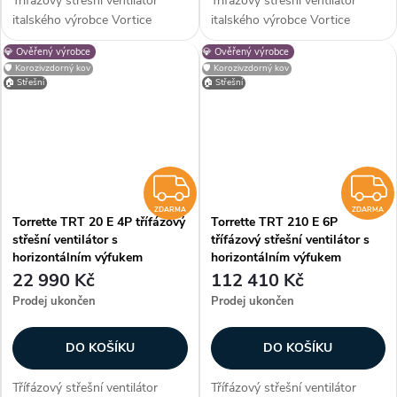
Třífázový střešní ventilátor
Třífázový střešní ventilátor
italského výrobce Vortice
italského výrobce Vortice
Torrette TRT 150 E 8P s
Torrette TRT 180 E 6P s
💎 Ověřený výrobce
💎 Ověřený výrobce
horizontálním výfukem vhodný
horizontálním výfukem vhodný
🛡️ Korozivzdorný kov
🛡️ Korozivzdorný kov
pro montáž na střechy
pro montáž na střechy
🏠 Střešní
🏠 Střešní
obytných, komerčních a
obytných, komerčních a
průmyslových budov....
průmyslových budov....
ZDARMA
ZDARMA
ZDARMA
Torrette TRT 20 E 4P třífázový
Torrette TRT 210 E 6P
střešní ventilátor s
třífázový střešní ventilátor s
horizontálním výfukem
horizontálním výfukem
22 990 Kč
112 410 Kč
Prodej ukončen
Prodej ukončen
DO KOŠÍKU
DO KOŠÍKU
Třífázový střešní ventilátor
Třífázový střešní ventilátor