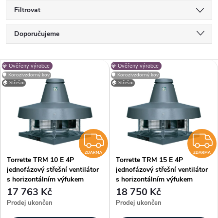
Filtrovat
Ř
Doporučujeme
a
Nejlevnější
z
V
💎 Ověřený výrobce
💎 Ověřený výrobce
e
Nejdražší
🛡️ Korozivzdorný kov
🛡️ Korozivzdorný kov
ý
🏠 Střešní
n
🏠 Střešní
p
Nejprodávanější
í
i
Abecedně
p
s
r
p
ZDARMA
o
r
d
ZDARMA
ZDARMA
Torrette TRM 10 E 4P
Torrette TRM 15 E 4P
o
u
jednofázový střešní ventilátor
jednofázový střešní ventilátor
d
s horizontálním výfukem
s horizontálním výfukem
k
17 763 Kč
18 750 Kč
u
t
Prodej ukončen
Prodej ukončen
k
ů