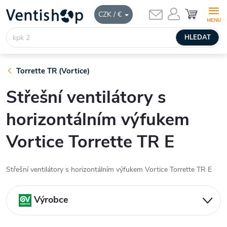
Přejít
NÁKUPNÍ
CZK / €
KOŠÍK
na
obsah
HLEDAT
Torrette TR (Vortice)
Střešní ventilátory s
horizontálním výfukem
Vortice Torrette TR E
Střešní ventilátory s horizontálním výfukem Vortice Torrette TR E
Výrobce