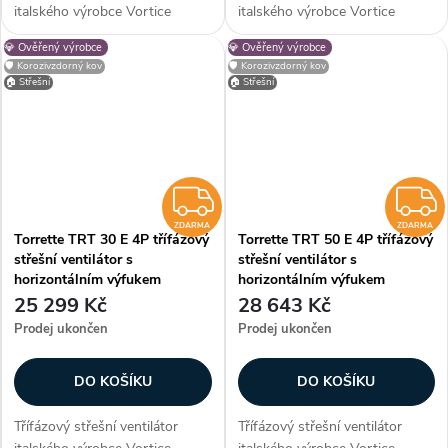
italského výrobce Vortice
italského výrobce Vortice
Torrette TRT 20 E 4P s
Torrette TRT 210 E 6P s
💎 Ověřený výrobce
💎 Ověřený výrobce
horizontálním výfukem vhodný
horizontálním výfukem vhodný
🛡️ Korozivzdorný kov
🛡️ Korozivzdorný kov
pro montáž na střechy
pro montáž na střechy
🏠 Střešní
🏠 Střešní
obytných, komerčních a
obytných, komerčních a
průmyslových budov....
průmyslových budov....
ZDARMA
ZDARMA
ZDARMA
Torrette TRT 30 E 4P třífázový
Torrette TRT 50 E 4P třífázový
střešní ventilátor s
střešní ventilátor s
horizontálním výfukem
horizontálním výfukem
25 299 Kč
28 643 Kč
Prodej ukončen
Prodej ukončen
DO KOŠÍKU
DO KOŠÍKU
Třífázový střešní ventilátor
Třífázový střešní ventilátor