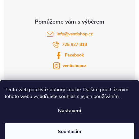
info
@
ventishop.cz
725 927 818
Facebook
ventishopcz
Tento web používá soubory cookie. Dalším procházením
tohoto webu vyjadřujete souhlas s jejich používáním.
|
|
Nastavení
Copyright 2026
Ventishop.cz
. Všechna práva vyhrazena.
Souhlasím
Vytvořil Shoptet