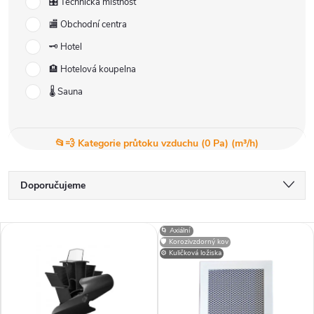
🎛️ Technická místnost
🏬 Obchodní centra
🗝️ Hotel
🏨 Hotelová koupelna
🌡️ Sauna
📂💨 Kategorie průtoku vzduchu (0 Pa) (m³/h)
Ř
Doporučujeme
a
Nejlevnější
V
🌀 Axiální
Nejdražší
🛡️ Korozivzdorný kov
z
⚙️ Kuličková ložiska
ý
Nejprodávanější
e
p
Abecedně