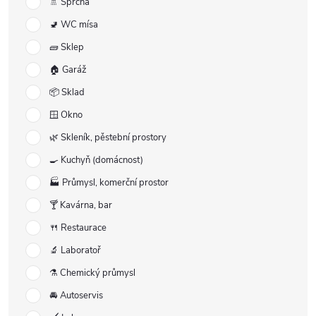
🚿 Sprcha
🚽 WC mísa
🧱 Sklep
🏠 Garáž
📦 Sklad
🪟 Okno
🌿 Skleník, pěstební prostory
🍳 Kuchyň (domácnost)
🏭 Průmysl, komerční prostor
🍸 Kavárna, bar
🍴 Restaurace
🔬 Laboratoř
⚗️ Chemický průmysl
🚘 Autoservis