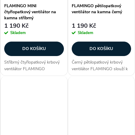
FLAMINGO MINI
FLAMINGO pětilopatkový
čtyřlopatkový ventilátor na
ventilátor na kamna černý
kamna stříbrný
1 190 Kč
1 190 Kč
Skladem
Skladem
DO KOŠÍKU
DO KOŠÍKU
Stříbrný čtyřlopatkový krbový
Černý pětilopatkový krbový
ventilátor FLAMINGO
ventilátor FLAMINGO slouží k
MINI slouží k rozhánění teplého
rozhánění teplého vzduchu od
vzduchu od kamen,
kamen, rovnoměrně po celé
rovnoměrně po celé místnosti.
místnosti. Flamingo je velmi
Flamingo je velmi tichý
tichý ventilátor bez...
ventilátor...