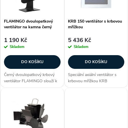
n
i
í
FLAMINGO dvoulopatkový
KRB 150 ventilátor s krbovou
s
ventilátor na kamna černý
mřížkou
p
p
1 190 Kč
5 436 Kč
r
Skladem
Skladem
r
o
DO KOŠÍKU
DO KOŠÍKU
o
d
Černý dvoulopatkový krbový
Speciální axiální ventilátor s
d
ventilátor FLAMINGO slouží k
krbovou mřížkou KRB
u
rozhánění teplého vzduchu od
150 rozvádí horký vzduch
u
kamen, rovnoměrně po celé
z krbové vložky do místnosti.
místnosti. Flamingo je velmi
ventilátor zabraňuje hromadění
k
tichý ventilátor bez...
tepla, vyrovnává teplotu...
k
t
t