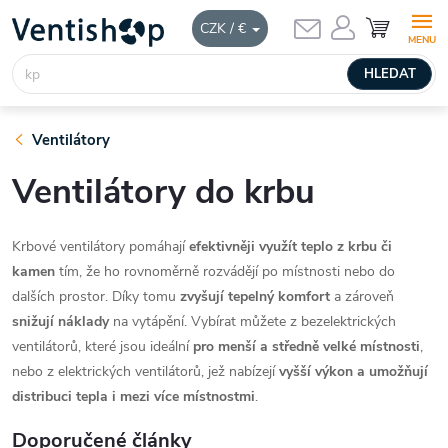
Přejít
NÁKUPNÍ
CZK / €
KOŠÍK
na
obsah
HLEDAT
Ventilátory
Ventilátory do krbu
Krbové ventilátory pomáhají
efektivněji využít teplo z krbu či
kamen
tím, že ho rovnoměrně rozvádějí po místnosti nebo do
dalších prostor. Díky tomu
zvyšují tepelný komfort
a zároveň
snižují náklady
na vytápění. Vybírat můžete z bezelektrických
ventilátorů, které jsou ideální
pro menší a středně velké místnosti
,
nebo z elektrických ventilátorů, jež nabízejí
vyšší výkon a umožňují
distribuci tepla i mezi více místnostmi
.
Doporučené články