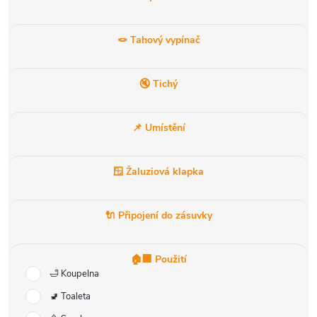
🪢 Tahový vypínač
🔇 Tichý
📌 Umístění
🪟 Žaluziová klapka
🔌 Připojení do zásuvky
🏠🏢 Použití
🛁 Koupelna
🚽 Toaleta