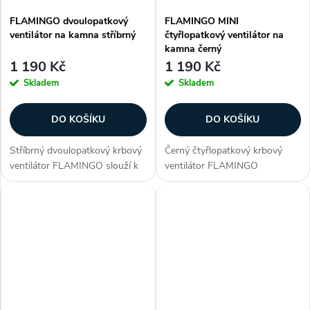
FLAMINGO dvoulopatkový
FLAMINGO MINI
ventilátor na kamna stříbrný
čtyřlopatkový ventilátor na
kamna černý
1 190 Kč
1 190 Kč
Skladem
Skladem
DO KOŠÍKU
DO KOŠÍKU
Stříbrný dvoulopatkový krbový
Černý čtyřlopatkový krbový
ventilátor FLAMINGO slouží k
ventilátor FLAMINGO
rozhánění teplého vzduchu od
MINI slouží k rozhánění teplého
kamen, rovnoměrně po celé
vzduchu od kamen,
místnosti. Flamingo je velmi
rovnoměrně po celé místnosti.
tichý ventilátor bez...
Flamingo je velmi tichý
ventilátor bez...