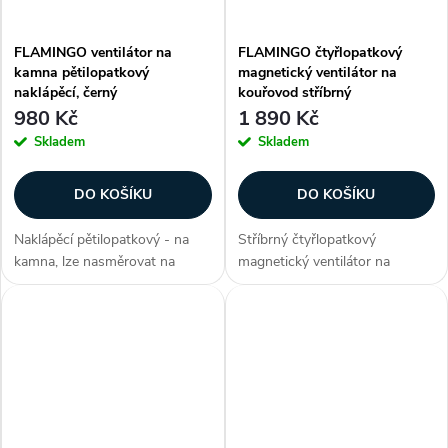
FLAMINGO ventilátor na
FLAMINGO čtyřlopatkový
kamna pětilopatkový
magnetický ventilátor na
naklápěcí, černý
kouřovod stříbrný
980 Kč
1 890 Kč
Skladem
Skladem
DO KOŠÍKU
DO KOŠÍKU
Naklápěcí pětilopatkový - na
Stříbrný čtyřlopatkový
kamna, lze nasměrovat na
magnetický ventilátor na
požadované místo, naklopení
kouřovod FLAMINGO slouží k
až o 180° - nahoru či dolů, k
rozhánění teplého vzduchu od
napájení využívá teplo, funkční
kamen, rovnoměrně po celé
již při 60 °C, provozní teplota...
místnosti. Flamingo je velmi
tichý...