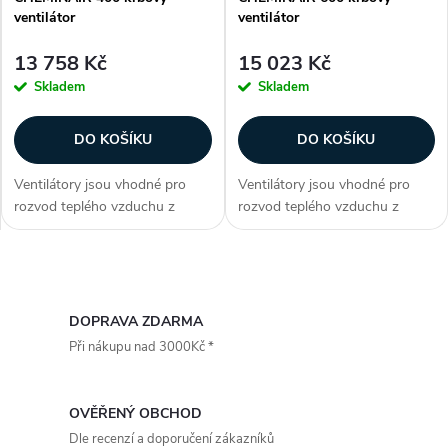
ventilátor
ventilátor
13 758 Kč
15 023 Kč
Skladem
Skladem
DO KOŠÍKU
DO KOŠÍKU
Ventilátory jsou vhodné pro
Ventilátory jsou vhodné pro
rozvod teplého vzduchu z
rozvod teplého vzduchu z
krbové vložky do ostatních
krbové vložky do ostatních
místností v bytě nebo
místností v bytě nebo
rodinném domu. Zákazníci
rodinném domu. Zákazníci
O
často dokupují...
často dokupují...
v
DOPRAVA ZDARMA
Při nákupu nad 3000Kč *
l
á
OVĚŘENÝ OBCHOD
Dle recenzí a doporučení zákazníků