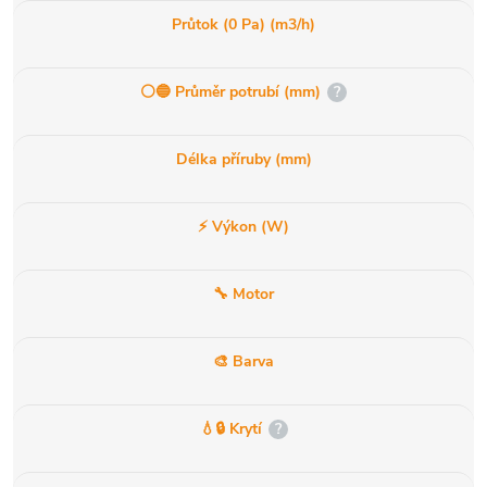
Průtok (0 Pa) (m3/h)
⚪️🔵 Průměr potrubí (mm)
?
Délka příruby (mm)
⚡ Výkon (W)
🔧 Motor
🎨 Barva
💧🔒 Krytí
?