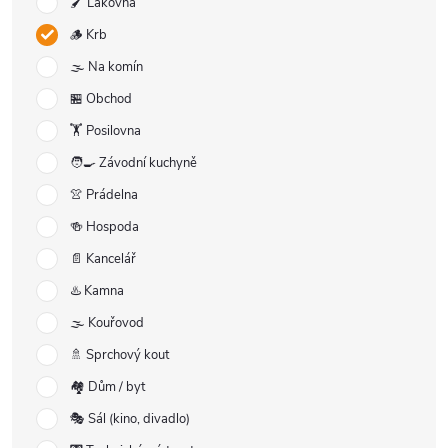
🖌️ Lakovna
🪵 Krb
🌫️ Na komín
🏪 Obchod
🏋️ Posilovna
🧑‍🍳 Závodní kuchyně
👚 Prádelna
🍻 Hospoda
📄 Kancelář
♨️ Kamna
🌫️ Kouřovod
🚿 Sprchový kout
🏘️ Dům / byt
🎭 Sál (kino, divadlo)