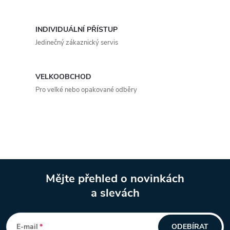
d
a
INDIVIDUÁLNÍ PŘÍSTUP
c
Jedinečný zákaznický servis
í
p
VELKOOBCHOD
Pro velké nebo opakované odběry
r
v
k
y
Mějte přehled o novinkách
v
a slevách
Z
ý
á
p
E-mail
ODEBÍRAT