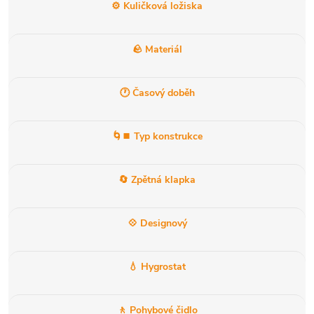
⚙️ Kuličková ložiska
🪨 Materiál
🕐 Časový doběh
🌀⏹️ Typ konstrukce
🔄 Zpětná klapka
💠 Designový
💧 Hygrostat
🚶 Pohybové čidlo