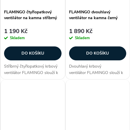
FLAMINGO čtyřlopatkový
FLAMINGO dvouhlavý
ventilátor na kamna stříbrný
ventilátor na kamna černý
1 190 Kč
1 890 Kč
Skladem
Skladem
DO KOŠÍKU
DO KOŠÍKU
Stříbrný čtyřlopatkový krbový
Dvouhlavý krbový
ventilátor FLAMINGO slouží k
ventilátor FLAMINGO slouží k
rozhánění teplého vzduchu od
rozhánění teplého vzduchu od
kamen, rovnoměrně po celé
kamen, rovnoměrně po celé
místnosti. Flamingo je velmi
místnosti. Flamingo je velmi
tichý ventilátor bez...
tichý ventilátor bez
elektrického...