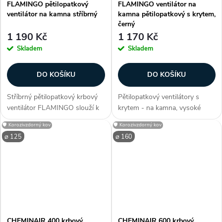
FLAMINGO pětilopatkový
FLAMINGO ventilátor na
ventilátor na kamna stříbrný
kamna pětilopatkový s krytem,
černý
1 190 Kč
1 170 Kč
Skladem
Skladem
DO KOŠÍKU
DO KOŠÍKU
Stříbrný pětilopatkový krbový
Pětilopatkový ventilátory s
ventilátor FLAMINGO slouží k
krytem - na kamna, vysoké
rozhánění teplého vzduchu od
otáčky, k napájení využívá teplo,
🛡️ Korozivzdorný kov
🛡️ Korozivzdorný kov
kamen, rovnoměrně po celé
funkční již při 60 °C, provozní
⌀ 125
⌀ 160
místnosti. Flamingo je velmi
teplota (80 °C - 250 °C), s
tichý ventilátor bez...
bimetalovým páskem, velmi...
CHEMINAIR 400 krbový
CHEMINAIR 600 krbový