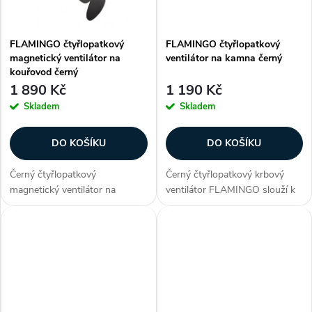
ů
ů
FLAMINGO čtyřlopatkový
FLAMINGO čtyřlopatkový
magnetický ventilátor na
ventilátor na kamna černý
kouřovod černý
1 890 Kč
1 190 Kč
Skladem
Skladem
DO KOŠÍKU
DO KOŠÍKU
Černý čtyřlopatkový
Černý čtyřlopatkový krbový
magnetický ventilátor na
ventilátor FLAMINGO slouží k
kouřovod FLAMINGO slouží k
rozhánění teplého vzduchu od
rozhánění teplého vzduchu od
kamen, rovnoměrně po celé
kamen, rovnoměrně po celé
místnosti. Flamingo je velmi
místnosti. Flamingo je velmi
tichý ventilátor bez...
tichý...