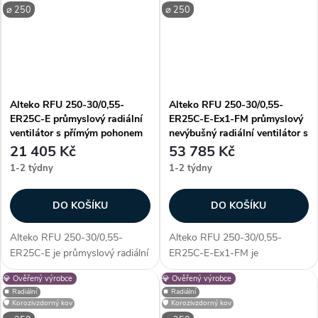
především unikátností
využití. Vyniká především
⌀ 250
⌀ 250
konstrukce - díky...
unikátností...
Alteko RFU 250-30/0,55-
Alteko RFU 250-30/0,55-
ER25C-E průmyslový radiální
ER25C-E-Ex1-FM průmyslový
ventilátor s přímým pohonem
nevýbušný radiální ventilátor s
AC
přímým pohonem AC
21 405 Kč
53 785 Kč
1-2 týdny
1-2 týdny
DO KOŠÍKU
DO KOŠÍKU
Alteko RFU 250-30/0,55-
Alteko RFU 250-30/0,55-
ER25C-E je průmyslový radiální
ER25C-E-Ex1-FM je
ventilátor s přímým pohonem
průmyslový nevýbušný radiální
💎 Ověřený výrobce
💎 Ověřený výrobce
AC, určený pro profesionální
ventilátor s přímým pohonem
⏹️ Radiální
⏹️ Radiální
využití. Vyniká především
AC, určený pro profesionální
🛡️ Korozivzdorný kov
🛡️ Korozivzdorný kov
unikátností konstrukce - díky...
využití. Vyniká především