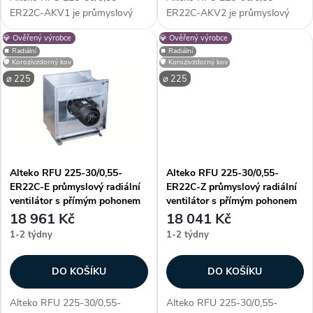
d
d
ER22C-AKV1 je průmyslový
ER22C-AKV2 je průmyslový
u
radiální ventilátor s přímým
radiální ventilátor s přímým
💎 Ověřený výrobce
💎 Ověřený výrobce
u
pohonem AC, určený pro
pohonem AC, určený pro
⏹️ Radiální
⏹️ Radiální
profesionální využití. Vyniká
profesionální využití. Vyniká
k
🛡️ Korozivzdorný kov
🛡️ Korozivzdorný kov
především unikátností
především unikátností
k
⌀ 225
⌀ 225
konstrukce - díky...
konstrukce - díky...
t
t
ů
ů
Alteko RFU 225-30/0,55-
Alteko RFU 225-30/0,55-
ER22C-E průmyslový radiální
ER22C-Z průmyslový radiální
ventilátor s přímým pohonem
ventilátor s přímým pohonem
AC
AC
18 961 Kč
18 041 Kč
1-2 týdny
1-2 týdny
DO KOŠÍKU
DO KOŠÍKU
Alteko RFU 225-30/0,55-
Alteko RFU 225-30/0,55-