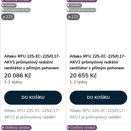
AC, určený pro profesionální
AC, určený pro profesionální
⏹️ Radiální
⏹️ Radiální
využití. Vyniká především
využití. Vyniká především
🛡️ Korozivzdorný kov
🛡️ Korozivzdorný kov
unikátností konstrukce - díky...
unikátností konstrukce - díky...
⌀ 225
⌀ 225
Alteko RFU 225-EC-225/0,17-
Alteko RFU 225-EC-225/0,17-
AKV1 průmyslový radiální
AKV2 průmyslový radiální
ventilátor s přímým pohonem
ventilátor s přímým pohonem
EC
EC
20 086 Kč
20 655 Kč
1-2 týdny
1-2 týdny
DO KOŠÍKU
DO KOŠÍKU
Alteko RFU 225-EC-225/0,17-
Alteko RFU 225-EC-225/0,17-
AKV1 je průmyslový radiální
AKV2 je průmyslový radiální
ventilátor s přímým pohonem
ventilátor s přímým pohonem
💎 Ověřený výrobce
💎 Ověřený výrobce
EC, určený pro profesionální
EC, určený pro profesionální