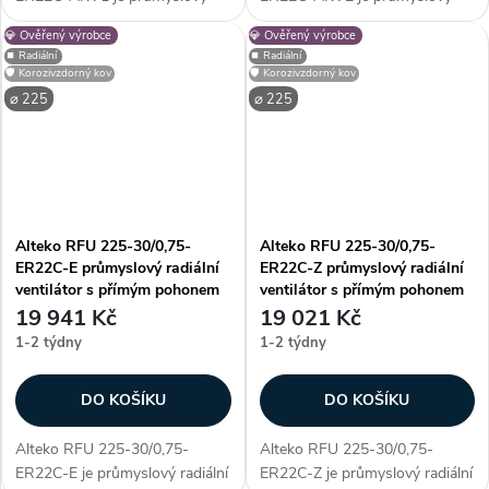
radiální ventilátor s přímým
radiální ventilátor s přímým
💎 Ověřený výrobce
💎 Ověřený výrobce
pohonem AC, určený pro
pohonem AC, určený pro
⏹️ Radiální
⏹️ Radiální
profesionální využití. Vyniká
profesionální využití. Vyniká
🛡️ Korozivzdorný kov
🛡️ Korozivzdorný kov
především unikátností
především unikátností
⌀ 225
⌀ 225
konstrukce - díky...
konstrukce - díky...
Alteko RFU 225-30/0,75-
Alteko RFU 225-30/0,75-
ER22C-E průmyslový radiální
ER22C-Z průmyslový radiální
ventilátor s přímým pohonem
ventilátor s přímým pohonem
AC
AC
19 941 Kč
19 021 Kč
1-2 týdny
1-2 týdny
DO KOŠÍKU
DO KOŠÍKU
Alteko RFU 225-30/0,75-
Alteko RFU 225-30/0,75-
ER22C-E je průmyslový radiální
ER22C-Z je průmyslový radiální