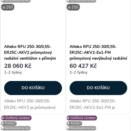
🛡️ Korozivzdorný kov
🛡️ Korozivzdorný kov
především unikátností
využití. Vyniká především
⌀ 250
⌀ 250
konstrukce - díky...
unikátností...
Alteko RFU 250-30/0,55-
Alteko RFU 250-30/0,55-
ER25C-AKV2 průmyslový
ER25C-AKV2-Ex1-FM
radiální ventilátor s přímým
průmyslový nevýbušný radiální
pohonem AC
ventilátor s přímým pohonem
28 060 Kč
60 427 Kč
AC
1-2 týdny
1-2 týdny
DO KOŠÍKU
DO KOŠÍKU
Alteko RFU 250-30/0,55-
Alteko RFU 250-30/0,55-
ER25C-AKV2 je průmyslový
ER25C-AKV2-Ex1-FM je
radiální ventilátor s přímým
průmyslový nevýbušný radiální
💎 Ověřený výrobce
💎 Ověřený výrobce
pohonem AC, určený pro
ventilátor s přímým pohonem
⏹️ Radiální
⏹️ Radiální
profesionální využití. Vyniká
AC, určený pro profesionální
🛡️ Korozivzdorný kov
🛡️ Korozivzdorný kov