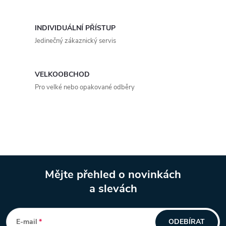
ý
p
INDIVIDUÁLNÍ PŘÍSTUP
i
Jedinečný zákaznický servis
s
VELKOOBCHOD
u
Pro velké nebo opakované odběry
Mějte přehled o novinkách
a slevách
Z
á
E-mail
ODEBÍRAT