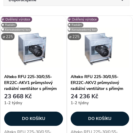
Ř
a
Nejlevnější
V
💎 Ověřený výrobce
💎 Ověřený výrobce
Nejdražší
z
⏹️ Radiální
⏹️ Radiální
🛡️ Korozivzdorný kov
🛡️ Korozivzdorný kov
ý
Nejprodávanější
⌀ 225
⌀ 225
e
p
Abecedně
n
i
í
Alteko RFU 225-30/0,55-
Alteko RFU 225-30/0,55-
s
ER22C-AKV1 průmyslový
ER22C-AKV2 průmyslový
p
radiální ventilátor s přímým
radiální ventilátor s přímým
p
pohonem AC
pohonem AC
23 668 Kč
24 236 Kč
r
1-2 týdny
1-2 týdny
r
o
DO KOŠÍKU
DO KOŠÍKU
o
Alteko RFU 225-30/0,55-
Alteko RFU 225-30/0,55-