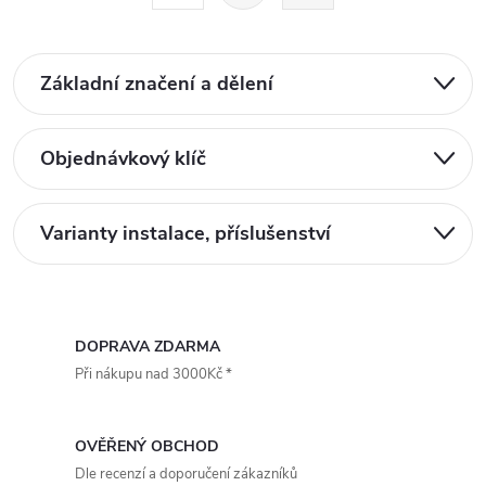
t
á
r
d
á
Základní značení a dělení
a
n
k
c
o
Objednávkový klíč
í
v
á
p
Varianty instalace, příslušenství
n
r
í
v
DOPRAVA ZDARMA
k
Při nákupu nad 3000Kč *
y
v
OVĚŘENÝ OBCHOD
Dle recenzí a doporučení zákazníků