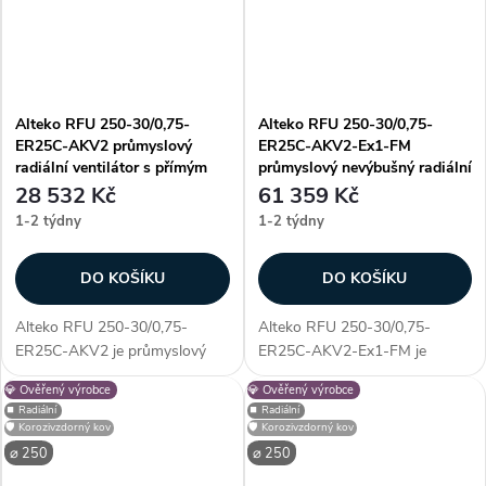
Alteko RFU 250-30/0,75-
Alteko RFU 250-30/0,75-
ER25C-AKV2 průmyslový
ER25C-AKV2-Ex1-FM
radiální ventilátor s přímým
průmyslový nevýbušný radiální
pohonem AC
ventilátor s přímým pohonem
28 532 Kč
61 359 Kč
AC
1-2 týdny
1-2 týdny
DO KOŠÍKU
DO KOŠÍKU
Alteko RFU 250-30/0,75-
Alteko RFU 250-30/0,75-
ER25C-AKV2 je průmyslový
ER25C-AKV2-Ex1-FM je
radiální ventilátor s přímým
průmyslový nevýbušný radiální
💎 Ověřený výrobce
💎 Ověřený výrobce
pohonem AC, určený pro
ventilátor s přímým pohonem
⏹️ Radiální
⏹️ Radiální
profesionální využití. Vyniká
AC, určený pro profesionální
🛡️ Korozivzdorný kov
🛡️ Korozivzdorný kov
především unikátností
využití. Vyniká především
⌀ 250
⌀ 250
konstrukce - díky...
unikátností...