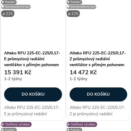
⏹️ Radiální
⏹️ Radiální
využití. Vyniká především
využití. Vyniká především
🛡️ Korozivzdorný kov
🛡️ Korozivzdorný kov
unikátností konstrukce - díky...
unikátností konstrukce - díky...
⌀ 225
⌀ 225
Alteko RFU 225-EC-225/0,17-
Alteko RFU 225-EC-225/0,17-
E průmyslový radiální
Z průmyslový radiální
ventilátor s přímým pohonem
ventilátor s přímým pohonem
EC
EC
15 391 Kč
14 472 Kč
1-2 týdny
1-2 týdny
DO KOŠÍKU
DO KOŠÍKU
Alteko RFU 225-EC-225/0,17-
Alteko RFU 225-EC-225/0,17-
E je průmyslový radiální
Z je průmyslový radiální
ventilátor s přímým pohonem
ventilátor s přímým pohonem
💎 Ověřený výrobce
💎 Ověřený výrobce
EC, určený pro profesionální
EC, určený pro profesionální
⏹️ Radiální
⏹️ Radiální