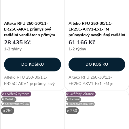
Alteko RFU 250-30/1,1-
Alteko RFU 250-30/1,1-
ER25C-AKV1 průmyslový
ER25C-AKV1-Ex1-FM
radiální ventilátor s přímým
průmyslový nevýbušný radiální
pohonem AC
ventilátor s přímým pohonem
28 435 Kč
61 166 Kč
AC
1-2 týdny
1-2 týdny
DO KOŠÍKU
DO KOŠÍKU
Alteko RFU 250-30/1,1-
Alteko RFU 250-30/1,1-
ER25C-AKV1 je průmyslový
ER25C-AKV1-Ex1-FM je
radiální ventilátor s přímým
průmyslový nevýbušný radiální
💎 Ověřený výrobce
💎 Ověřený výrobce
pohonem AC, určený pro
ventilátor s přímým pohonem
⏹️ Radiální
⏹️ Radiální
profesionální využití. Vyniká
AC, určený pro profesionální
🛡️ Korozivzdorný kov
🛡️ Korozivzdorný kov
především unikátností
využití. Vyniká především
⌀ 250
⌀ 250
konstrukce - díky...
unikátností...