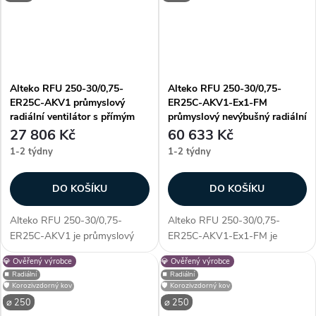
unikátností konstrukce...
Alteko RFU 250-30/0,75-
Alteko RFU 250-30/0,75-
ER25C-AKV1 průmyslový
ER25C-AKV1-Ex1-FM
radiální ventilátor s přímým
průmyslový nevýbušný radiální
pohonem AC
ventilátor s přímým pohonem
27 806 Kč
60 633 Kč
AC
1-2 týdny
1-2 týdny
DO KOŠÍKU
DO KOŠÍKU
Alteko RFU 250-30/0,75-
Alteko RFU 250-30/0,75-
ER25C-AKV1 je průmyslový
ER25C-AKV1-Ex1-FM je
radiální ventilátor s přímým
průmyslový nevýbušný radiální
💎 Ověřený výrobce
💎 Ověřený výrobce
pohonem AC, určený pro
ventilátor s přímým pohonem
⏹️ Radiální
⏹️ Radiální
profesionální využití. Vyniká
AC, určený pro profesionální
🛡️ Korozivzdorný kov
🛡️ Korozivzdorný kov
především unikátností
využití. Vyniká především
⌀ 250
⌀ 250
konstrukce - díky...
unikátností...