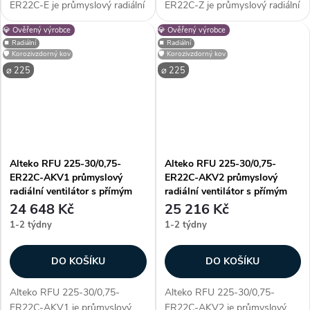
ER22C-E je průmyslový radiální
ER22C-Z je průmyslový radiální
ventilátor s přímým pohonem
ventilátor s přímým pohonem
💎 Ověřený výrobce
💎 Ověřený výrobce
AC, určený pro profesionální
AC, určený pro profesionální
⏹️ Radiální
⏹️ Radiální
využití. Vyniká především
využití. Vyniká především
🛡️ Korozivzdorný kov
🛡️ Korozivzdorný kov
unikátností konstrukce - díky...
unikátností konstrukce - díky...
⌀ 225
⌀ 225
Alteko RFU 225-30/0,75-
Alteko RFU 225-30/0,75-
ER22C-AKV1 průmyslový
ER22C-AKV2 průmyslový
radiální ventilátor s přímým
radiální ventilátor s přímým
pohonem AC
pohonem AC
24 648 Kč
25 216 Kč
1-2 týdny
1-2 týdny
DO KOŠÍKU
DO KOŠÍKU
Alteko RFU 225-30/0,75-
Alteko RFU 225-30/0,75-
ER22C-AKV1 je průmyslový
ER22C-AKV2 je průmyslový