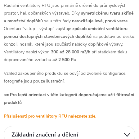
Radiální ventilátory RFU jsou primárně určené do průmyslových
prostor, hal, občanských výstaveb. Díky
symetrickému tvaru skříně
a množství doplňků
se u této řady
nerozlišuje levá, pravá verze
.
Orientaci "vstup - výstup" zajišťuje
způsob umístění ventilátoru
pomocí dostupných stavebnicových doplňků
na podstavnou desku,
konzoli, nosník, které jsou součástí nabídky doplňkové výbavy.
Ventilátory nabízí výkon
300 až 28 000 m3/h
při statickém tlaku
dopravovaného vzduchu
až 2 500 Pa
.
Vzhled zakoupeného produktu se odvíjí od zvolené konfigurace,
fotografie jsou pouze ilustrační.
<= Pro lepší orientaci v této kategorii doporučujeme užít filtrování
produktů
Příslušenstí pro ventilátory RFU naleznete zde.
Základní značení a dělení