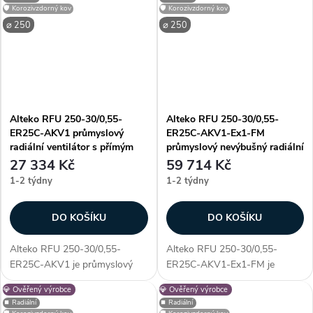
využití. Vyniká především
využití. Vyniká především
🛡️ Korozivzdorný kov
🛡️ Korozivzdorný kov
unikátností konstrukce - díky
unikátností konstrukce - díky
⌀ 250
⌀ 250
symetrickému...
symetrickému...
Alteko RFU 250-30/0,55-
Alteko RFU 250-30/0,55-
ER25C-AKV1 průmyslový
ER25C-AKV1-Ex1-FM
radiální ventilátor s přímým
průmyslový nevýbušný radiální
pohonem AC
ventilátor s přímým pohonem
27 334 Kč
59 714 Kč
AC
1-2 týdny
1-2 týdny
DO KOŠÍKU
DO KOŠÍKU
Alteko RFU 250-30/0,55-
Alteko RFU 250-30/0,55-
ER25C-AKV1 je průmyslový
ER25C-AKV1-Ex1-FM je
radiální ventilátor s přímým
průmyslový nevýbušný radiální
💎 Ověřený výrobce
💎 Ověřený výrobce
pohonem AC, určený pro
ventilátor s přímým pohonem
⏹️ Radiální
⏹️ Radiální
profesionální využití. Vyniká
AC, určený pro profesionální