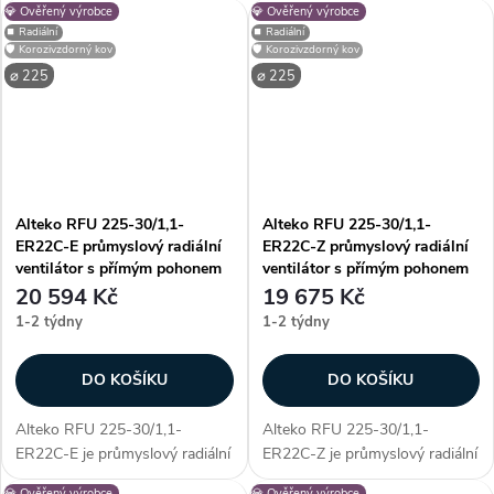
💎 Ověřený výrobce
💎 Ověřený výrobce
pohonem AC, určený pro
pohonem AC, určený pro
⏹️ Radiální
⏹️ Radiální
profesionální využití. Vyniká
profesionální využití. Vyniká
🛡️ Korozivzdorný kov
🛡️ Korozivzdorný kov
především unikátností
především unikátností
⌀ 225
⌀ 225
konstrukce - díky...
konstrukce - díky...
Alteko RFU 225-30/1,1-
Alteko RFU 225-30/1,1-
ER22C-E průmyslový radiální
ER22C-Z průmyslový radiální
ventilátor s přímým pohonem
ventilátor s přímým pohonem
AC
AC
20 594 Kč
19 675 Kč
1-2 týdny
1-2 týdny
DO KOŠÍKU
DO KOŠÍKU
Alteko RFU 225-30/1,1-
Alteko RFU 225-30/1,1-
ER22C-E je průmyslový radiální
ER22C-Z je průmyslový radiální
ventilátor s přímým pohonem
ventilátor s přímým pohonem
💎 Ověřený výrobce
💎 Ověřený výrobce