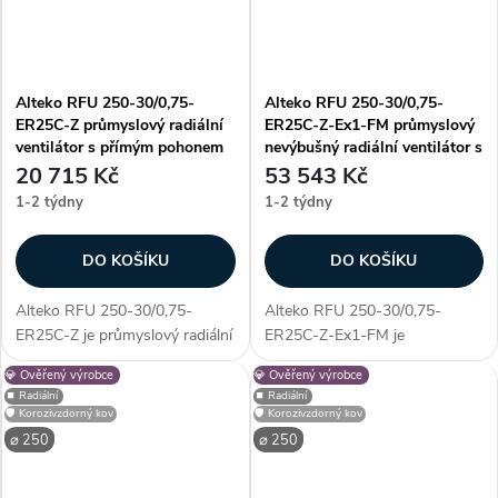
Alteko RFU 250-30/0,75-
Alteko RFU 250-30/0,75-
ER25C-Z průmyslový radiální
ER25C-Z-Ex1-FM průmyslový
ventilátor s přímým pohonem
nevýbušný radiální ventilátor s
AC
přímým pohonem AC
20 715 Kč
53 543 Kč
1-2 týdny
1-2 týdny
DO KOŠÍKU
DO KOŠÍKU
Alteko RFU 250-30/0,75-
Alteko RFU 250-30/0,75-
ER25C-Z je průmyslový radiální
ER25C-Z-Ex1-FM je
ventilátor s přímým pohonem
průmyslový nevýbušný radiální
💎 Ověřený výrobce
💎 Ověřený výrobce
AC, určený pro profesionální
ventilátor s přímým pohonem
⏹️ Radiální
⏹️ Radiální
využití. Vyniká především
AC, určený pro profesionální
🛡️ Korozivzdorný kov
🛡️ Korozivzdorný kov
unikátností konstrukce - díky...
využití. Vyniká především
⌀ 250
⌀ 250
unikátností konstrukce...