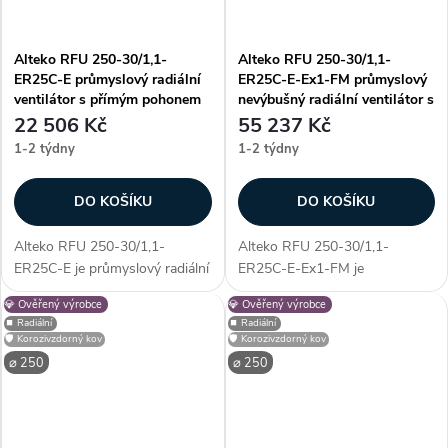
Alteko RFU 250-30/1,1-
Alteko RFU 250-30/1,1-
ER25C-E průmyslový radiální
ER25C-E-Ex1-FM průmyslový
ventilátor s přímým pohonem
nevýbušný radiální ventilátor s
AC
přímým pohonem AC
22 506 Kč
55 237 Kč
1-2 týdny
1-2 týdny
DO KOŠÍKU
DO KOŠÍKU
Alteko RFU 250-30/1,1-
Alteko RFU 250-30/1,1-
ER25C-E je průmyslový radiální
ER25C-E-Ex1-FM je
ventilátor s přímým pohonem
průmyslový nevýbušný radiální
💎 Ověřený výrobce
💎 Ověřený výrobce
AC, určený pro profesionální
ventilátor s přímým pohonem
⏹️ Radiální
⏹️ Radiální
využití. Vyniká především
AC, určený pro profesionální
🛡️ Korozivzdorný kov
🛡️ Korozivzdorný kov
unikátností konstrukce - díky...
využití. Vyniká především
⌀ 250
⌀ 250
unikátností konstrukce -...