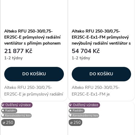
Alteko RFU 250-30/0,75-
Alteko RFU 250-30/0,75-
ER25C-E průmyslový radiální
ER25C-E-Ex1-FM průmyslový
ventilátor s přímým pohonem
nevýbušný radiální ventilátor s
AC
přímým pohonem AC
21 877 Kč
54 704 Kč
1-2 týdny
1-2 týdny
DO KOŠÍKU
DO KOŠÍKU
Alteko RFU 250-30/0,75-
Alteko RFU 250-30/0,75-
ER25C-E je průmyslový radiální
ER25C-E-Ex1-FM je
ventilátor s přímým pohonem
průmyslový nevýbušný radiální
💎 Ověřený výrobce
💎 Ověřený výrobce
AC, určený pro profesionální
ventilátor s přímým pohonem
⏹️ Radiální
⏹️ Radiální
využití. Vyniká především
AC, určený pro profesionální
🛡️ Korozivzdorný kov
🛡️ Korozivzdorný kov
unikátností konstrukce - díky...
využití. Vyniká především
⌀ 250
⌀ 250
unikátností konstrukce...