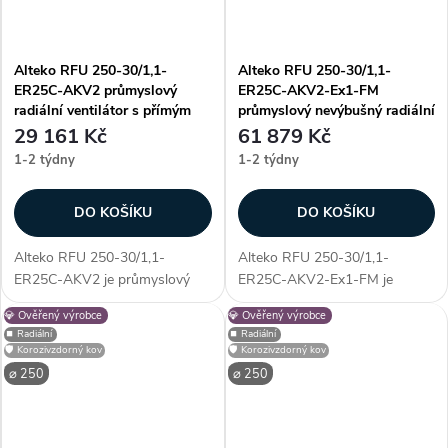
Alteko RFU 250-30/1,1-
Alteko RFU 250-30/1,1-
ER25C-AKV2 průmyslový
ER25C-AKV2-Ex1-FM
radiální ventilátor s přímým
průmyslový nevýbušný radiální
pohonem AC
ventilátor s přímým pohonem
29 161 Kč
61 879 Kč
AC
1-2 týdny
1-2 týdny
DO KOŠÍKU
DO KOŠÍKU
Alteko RFU 250-30/1,1-
Alteko RFU 250-30/1,1-
ER25C-AKV2 je průmyslový
ER25C-AKV2-Ex1-FM je
radiální ventilátor s přímým
průmyslový nevýbušný radiální
💎 Ověřený výrobce
💎 Ověřený výrobce
pohonem AC, určený pro
ventilátor s přímým pohonem
⏹️ Radiální
⏹️ Radiální
profesionální využití. Vyniká
AC, určený pro profesionální
🛡️ Korozivzdorný kov
🛡️ Korozivzdorný kov
především unikátností
využití. Vyniká především
⌀ 250
⌀ 250
konstrukce - díky...
unikátností...