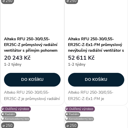
⌀ 250
⌀ 250
unikátností konstrukce...
Alteko RFU 250-30/0,55-
Alteko RFU 250-30/0,55-
ER25C-Z průmyslový radiální
ER25C-Z-Ex1-FM průmyslový
ventilátor s přímým pohonem
nevýbušný radiální ventilátor s
AC
přímým pohonem AC
20 243 Kč
52 611 Kč
1-2 týdny
1-2 týdny
DO KOŠÍKU
DO KOŠÍKU
Alteko RFU 250-30/0,55-
Alteko RFU 250-30/0,55-
ER25C-Z je průmyslový radiální
ER25C-Z-Ex1-FM je
ventilátor s přímým pohonem
průmyslový nevýbušný radiální
💎 Ověřený výrobce
💎 Ověřený výrobce
AC, určený pro profesionální
ventilátor s přímým pohonem
⏹️ Radiální
⏹️ Radiální
využití. Vyniká především
AC, určený pro profesionální
🛡️ Korozivzdorný kov
🛡️ Korozivzdorný kov
unikátností konstrukce - díky...
využití. Vyniká především
⌀ 250
⌀ 250