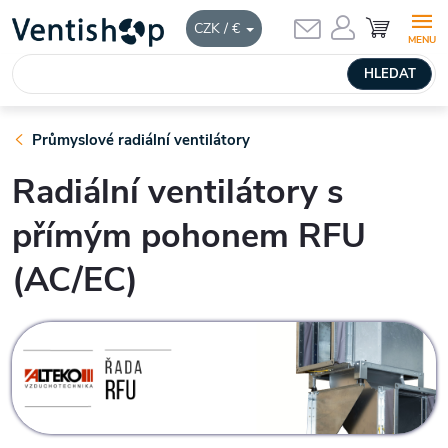
Přejít
NÁKUPNÍ
CZK / €
KOŠÍK
na
obsah
HLEDAT
Průmyslové radiální ventilátory
Radiální ventilátory s
přímým pohonem RFU
(AC/EC)