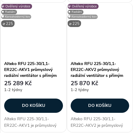
ventilátor s přímým pohonem
ventilátor s přímým pohonem
💎 Ověřený výrobce
💎 Ověřený výrobce
AC, určený pro profesionální
AC, určený pro profesionální
⏹️ Radiální
⏹️ Radiální
využití. Vyniká především
využití. Vyniká především
🛡️ Korozivzdorný kov
🛡️ Korozivzdorný kov
unikátností konstrukce - díky...
unikátností konstrukce - díky...
⌀ 225
⌀ 225
Alteko RFU 225-30/1,1-
Alteko RFU 225-30/1,1-
ER22C-AKV1 průmyslový
ER22C-AKV2 průmyslový
radiální ventilátor s přímým
radiální ventilátor s přímým
pohonem AC
pohonem AC
25 289 Kč
25 870 Kč
1-2 týdny
1-2 týdny
DO KOŠÍKU
DO KOŠÍKU
Alteko RFU 225-30/1,1-
Alteko RFU 225-30/1,1-
ER22C-AKV1 je průmyslový
ER22C-AKV2 je průmyslový
radiální ventilátor s přímým
radiální ventilátor s přímým