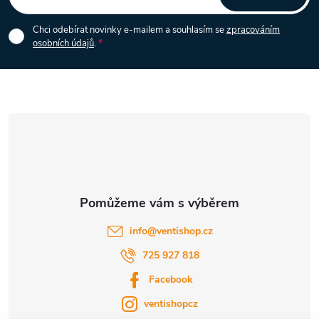
p
Chci odebírat novinky e-mailem a souhlasím se
zpracováním
osobních údajů
.
a
t
í
info
@
ventishop.cz
725 927 818
Facebook
ventishopcz