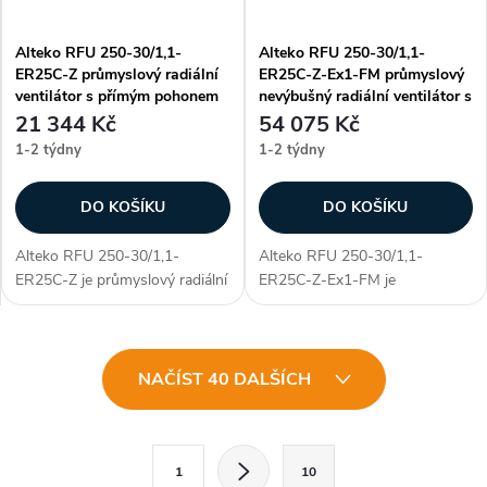
Alteko RFU 250-30/1,1-
Alteko RFU 250-30/1,1-
ER25C-Z průmyslový radiální
ER25C-Z-Ex1-FM průmyslový
ventilátor s přímým pohonem
nevýbušný radiální ventilátor s
AC
přímým pohonem AC
21 344 Kč
54 075 Kč
1-2 týdny
1-2 týdny
DO KOŠÍKU
DO KOŠÍKU
Alteko RFU 250-30/1,1-
Alteko RFU 250-30/1,1-
ER25C-Z je průmyslový radiální
ER25C-Z-Ex1-FM je
ventilátor s přímým pohonem
průmyslový nevýbušný radiální
AC, určený pro profesionální
ventilátor s přímým pohonem
využití. Vyniká především
AC, určený pro profesionální
O
unikátností konstrukce - díky...
využití. Vyniká především
NAČÍST 40 DALŠÍCH
unikátností konstrukce -...
v
l
S
1
10