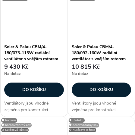
Informujte se na dodací
Informujte se na dodací
podmínky a termíny...
podmínky a termíny...
Soler & Palau CBM/4-
Soler & Palau CBM/4-
180/075-115W radiální
180/092-160W radiální
ventilátor s vnějším rotorem
ventilátor s vnějším rotorem
9 430 Kč
10 815 Kč
Na dotaz
Na dotaz
DO KOŠÍKU
DO KOŠÍKU
Ventilátory jsou vhodné
Ventilátory jsou vhodné
zejména pro konstrukci
zejména pro konstrukci
klimatizačních a větracích
klimatizačních a větracích
⏹️ Radiální
⏹️ Radiální
jednotek, případně dalších
jednotek, případně dalších
🛡️ Korozivzdorný kov
🛡️ Korozivzdorný kov
vzduchotechnických aplikací.
vzduchotechnických aplikací.
⚙️ Kuličková ložiska
⚙️ Kuličková ložiska