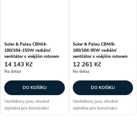
Informujte se na dodací
Informujte se na dodací
podmínky a termíny...
podmínky a termíny...
Soler & Palau CBM/4-
Soler & Palau CBM/6-
180/184-150W radiální
180/184-95W radiální
ventilátor s vnějším rotorem
ventilátor s vnějším rotorem
14 143 Kč
12 261 Kč
Na dotaz
Na dotaz
DO KOŠÍKU
DO KOŠÍKU
Ventilátory jsou vhodné
Ventilátory jsou vhodné
zejména pro konstrukci
zejména pro konstrukci
klimatizačních a větracích
klimatizačních a větracích
jednotek, případně dalších
jednotek, případně dalších
vzduchotechnických aplikací.
vzduchotechnických aplikací.
O
Informujte se na dodací
Informujte se na dodací