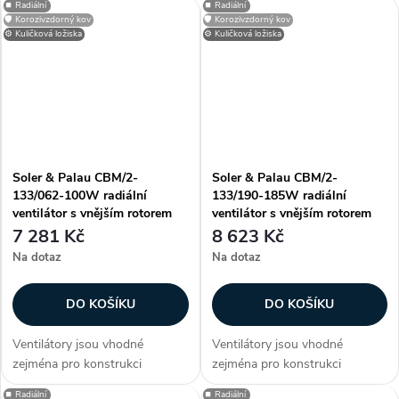
⏹️ Radiální
⏹️ Radiální
jednotek, dveřních a vratových
jednotek, případně dalších
🛡️ Korozivzdorný kov
🛡️ Korozivzdorný kov
clon, případně dalších
vzduchotechnických aplikací.
⚙️ Kuličková ložiska
⚙️ Kuličková ložiska
vzduchotechnických aplikací.
Informujte se na dodací
Informujte se na...
podmínky a termíny...
Soler & Palau CBM/2-
Soler & Palau CBM/2-
133/062-100W radiální
133/190-185W radiální
ventilátor s vnějším rotorem
ventilátor s vnějším rotorem
7 281 Kč
8 623 Kč
Na dotaz
Na dotaz
DO KOŠÍKU
DO KOŠÍKU
Ventilátory jsou vhodné
Ventilátory jsou vhodné
zejména pro konstrukci
zejména pro konstrukci
klimatizačních a větracích
klimatizačních a větracích
⏹️ Radiální
⏹️ Radiální