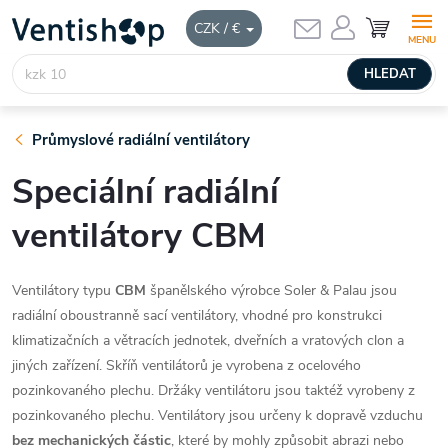
Přejít
NÁKUPNÍ
CZK / €
KOŠÍK
na
obsah
HLEDAT
Průmyslové radiální ventilátory
Speciální radiální
ventilátory CBM
Ventilátory typu
CBM
španělského výrobce Soler & Palau jsou
radiální oboustranně sací ventilátory, vhodné pro konstrukci
klimatizačních a větracích jednotek, dveřních a vratových clon a
jiných zařízení. Skříň ventilátorů je vyrobena z ocelového
pozinkovaného plechu. Držáky ventilátoru jsou taktéž vyrobeny z
pozinkovaného plechu. Ventilátory jsou určeny k dopravě vzduchu
bez mechanických částic
, které by mohly způsobit abrazi nebo