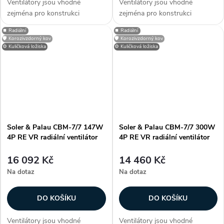
Ventilátory jsou vhodné
Ventilátory jsou vhodné
zejména pro konstrukci
zejména pro konstrukci
klimatizačních a větracích
klimatizačních a větracích
⏹️ Radiální
⏹️ Radiální
jednotek, dveřních a vratových
jednotek, dveřních a vratových
🛡️ Korozivzdorný kov
🛡️ Korozivzdorný kov
clon, případně dalších
clon, případně dalších
⚙️ Kuličková ložiska
⚙️ Kuličková ložiska
vzduchotechnických aplikací.
vzduchotechnických aplikací.
Informujte se na...
Informujte se na...
Soler & Palau CBM-7/7 147W
Soler & Palau CBM-7/7 300W
4P RE VR radiální ventilátor
4P RE VR radiální ventilátor
16 092 Kč
14 460 Kč
Na dotaz
Na dotaz
DO KOŠÍKU
DO KOŠÍKU
Ventilátory jsou vhodné
Ventilátory jsou vhodné