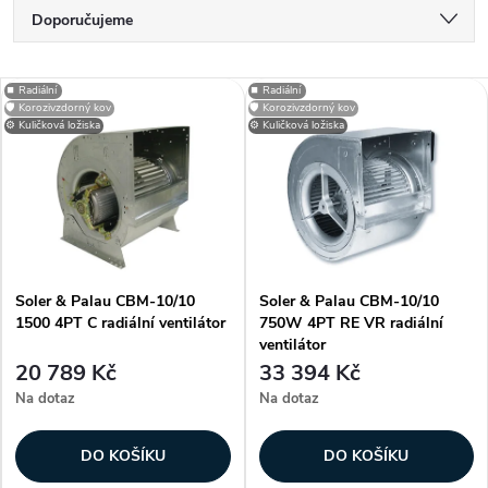
Ř
Doporučujeme
a
Nejlevnější
V
⏹️ Radiální
⏹️ Radiální
Nejdražší
🛡️ Korozivzdorný kov
🛡️ Korozivzdorný kov
z
⚙️ Kuličková ložiska
⚙️ Kuličková ložiska
ý
Nejprodávanější
e
p
Abecedně
n
i
í
Soler & Palau CBM-10/10
Soler & Palau CBM-10/10
s
1500 4PT C radiální ventilátor
750W 4PT RE VR radiální
p
ventilátor
p
20 789 Kč
33 394 Kč
r
Na dotaz
Na dotaz
r
o
DO KOŠÍKU
DO KOŠÍKU
o