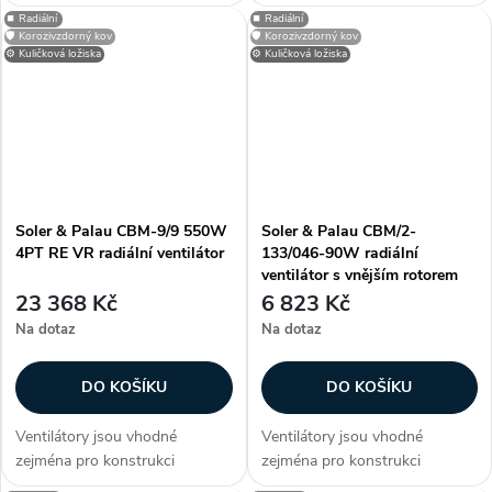
klimatizačních a větracích
klimatizačních a větracích
⏹️ Radiální
⏹️ Radiální
jednotek, dveřních a vratových
jednotek, dveřních a vratových
🛡️ Korozivzdorný kov
🛡️ Korozivzdorný kov
clon, případně dalších
clon, případně dalších
⚙️ Kuličková ložiska
⚙️ Kuličková ložiska
vzduchotechnických aplikací.
vzduchotechnických aplikací.
Informujte se na...
Informujte se na...
Soler & Palau CBM-9/9 550W
Soler & Palau CBM/2-
4PT RE VR radiální ventilátor
133/046-90W radiální
ventilátor s vnějším rotorem
23 368 Kč
6 823 Kč
Na dotaz
Na dotaz
DO KOŠÍKU
DO KOŠÍKU
Ventilátory jsou vhodné
Ventilátory jsou vhodné
zejména pro konstrukci
zejména pro konstrukci
klimatizačních a větracích
klimatizačních a větracích