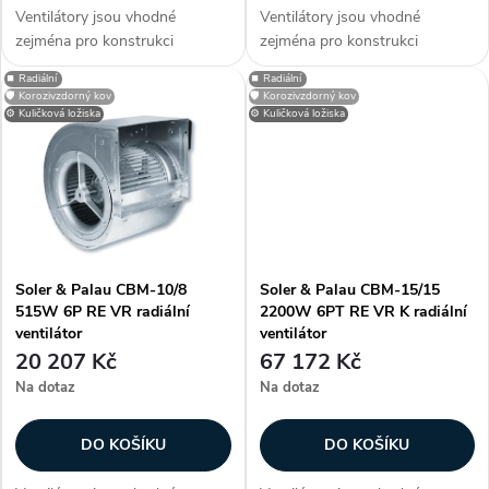
d
Ventilátory jsou vhodné
Ventilátory jsou vhodné
d
zejména pro konstrukci
zejména pro konstrukci
u
klimatizačních a větracích
klimatizačních a větracích
⏹️ Radiální
⏹️ Radiální
u
jednotek, dveřních a vratových
jednotek, dveřních a vratových
🛡️ Korozivzdorný kov
🛡️ Korozivzdorný kov
clon, případně dalších
clon, případně dalších
⚙️ Kuličková ložiska
⚙️ Kuličková ložiska
k
vzduchotechnických aplikací.
vzduchotechnických aplikací.
k
Informujte se na...
Informujte se na...
t
t
ů
ů
Soler & Palau CBM-10/8
Soler & Palau CBM-15/15
515W 6P RE VR radiální
2200W 6PT RE VR K radiální
ventilátor
ventilátor
20 207 Kč
67 172 Kč
Na dotaz
Na dotaz
DO KOŠÍKU
DO KOŠÍKU