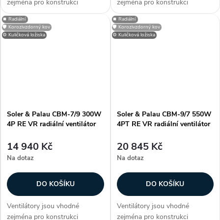
zejména pro konstrukci
zejména pro konstrukci
klimatizačních a větracích
klimatizačních a větracích
⏹️ Radiální
⏹️ Radiální
jednotek, dveřních a vratových
jednotek, dveřních a vratových
🛡️ Korozivzdorný kov
🛡️ Korozivzdorný kov
clon, případně dalších
clon, případně dalších
⚙️ Kuličková ložiska
⚙️ Kuličková ložiska
vzduchotechnických aplikací.
vzduchotechnických aplikací.
Informujte se na...
Informujte se na...
Soler & Palau CBM-7/9 300W
Soler & Palau CBM-9/7 550W
4P RE VR radiální ventilátor
4PT RE VR radiální ventilátor
14 940 Kč
20 845 Kč
Na dotaz
Na dotaz
DO KOŠÍKU
DO KOŠÍKU
Ventilátory jsou vhodné
Ventilátory jsou vhodné
zejména pro konstrukci
zejména pro konstrukci