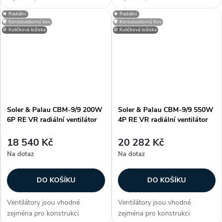
klimatizačních a větracích
klimatizačních a větracích
⏹️ Radiální
⏹️ Radiální
jednotek, dveřních a vratových
jednotek, dveřních a vratových
🛡️ Korozivzdorný kov
🛡️ Korozivzdorný kov
clon, případně dalších
clon, případně dalších
⚙️ Kuličková ložiska
⚙️ Kuličková ložiska
vzduchotechnických aplikací.
vzduchotechnických aplikací.
Informujte se na...
Informujte se na...
Soler & Palau CBM-9/9 200W
Soler & Palau CBM-9/9 550W
6P RE VR radiální ventilátor
4P RE VR radiální ventilátor
18 540 Kč
20 282 Kč
Na dotaz
Na dotaz
DO KOŠÍKU
DO KOŠÍKU
Ventilátory jsou vhodné
Ventilátory jsou vhodné
zejména pro konstrukci
zejména pro konstrukci