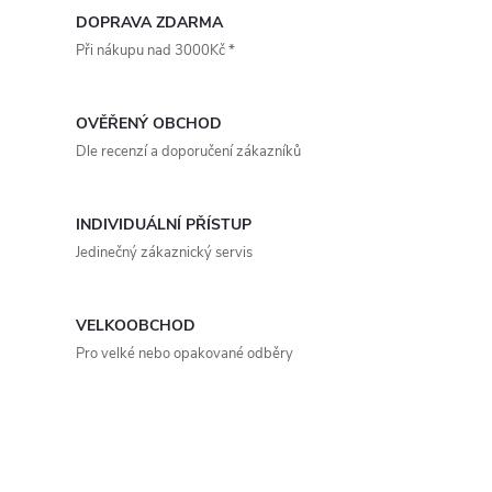
podmínky a termíny...
podmínky a termíny...
v
DOPRAVA ZDARMA
Při nákupu nad 3000Kč *
l
á
OVĚŘENÝ OBCHOD
d
Dle recenzí a doporučení zákazníků
a
INDIVIDUÁLNÍ PŘÍSTUP
c
Jedinečný zákaznický servis
í
p
VELKOOBCHOD
Pro velké nebo opakované odběry
r
v
k