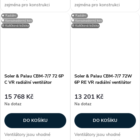
zejména pro konstrukci
zejména pro konstrukci
klimatizačních a větracích
klimatizačních a větracích
⏹️ Radiální
⏹️ Radiální
jednotek, dveřních a vratových
jednotek, dveřních a vratových
🛡️ Korozivzdorný kov
🛡️ Korozivzdorný kov
clon, případně dalších
clon, případně dalších
⚙️ Kuličková ložiska
⚙️ Kuličková ložiska
vzduchotechnických aplikací.
vzduchotechnických aplikací.
Informujte se na...
Informujte se na...
Soler & Palau CBM-7/7 72 6P
Soler & Palau CBM-7/7 72W
C VR radiální ventilátor
6P RE VR radiální ventilátor
15 768 Kč
13 201 Kč
Na dotaz
Na dotaz
DO KOŠÍKU
DO KOŠÍKU
Ventilátory jsou vhodné
Ventilátory jsou vhodné