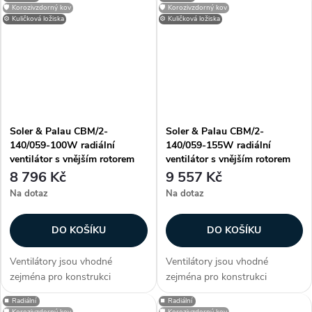
jednotek, případně dalších
jednotek, případně dalších
🛡️ Korozivzdorný kov
🛡️ Korozivzdorný kov
vzduchotechnických aplikací.
vzduchotechnických aplikací.
⚙️ Kuličková ložiska
⚙️ Kuličková ložiska
Informujte se na dodací
Informujte se na dodací
podmínky a termíny...
podmínky a termíny...
Soler & Palau CBM/2-
Soler & Palau CBM/2-
140/059-100W radiální
140/059-155W radiální
ventilátor s vnějším rotorem
ventilátor s vnějším rotorem
8 796 Kč
9 557 Kč
Na dotaz
Na dotaz
DO KOŠÍKU
DO KOŠÍKU
Ventilátory jsou vhodné
Ventilátory jsou vhodné
zejména pro konstrukci
zejména pro konstrukci
klimatizačních a větracích
klimatizačních a větracích
⏹️ Radiální
⏹️ Radiální
jednotek, případně dalších
jednotek, případně dalších
🛡️ Korozivzdorný kov
🛡️ Korozivzdorný kov