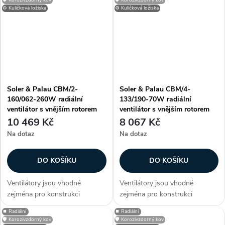
vzduchotechnických aplikací.
vzduchotechnických aplikací.
⚙️ Kuličková ložiska
⚙️ Kuličková ložiska
Informujte se na dodací
Informujte se na dodací
podmínky a termíny...
podmínky a termíny...
Soler & Palau CBM/2-
Soler & Palau CBM/4-
160/062-260W radiální
133/190-70W radiální
ventilátor s vnějším rotorem
ventilátor s vnějším rotorem
10 469 Kč
8 067 Kč
Na dotaz
Na dotaz
DO KOŠÍKU
DO KOŠÍKU
Ventilátory jsou vhodné
Ventilátory jsou vhodné
zejména pro konstrukci
zejména pro konstrukci
klimatizačních a větracích
klimatizačních a větracích
⏹️ Radiální
⏹️ Radiální
jednotek, případně dalších
jednotek, případně dalších
🛡️ Korozivzdorný kov
🛡️ Korozivzdorný kov