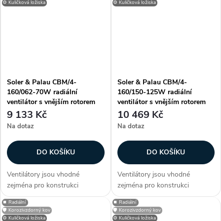
vzduchotechnických aplikací.
vzduchotechnických aplikací.
⚙️ Kuličková ložiska
⚙️ Kuličková ložiska
Informujte se na dodací
Informujte se na dodací
podmínky a termíny...
podmínky a termíny...
Soler & Palau CBM/4-
Soler & Palau CBM/4-
160/062-70W radiální
160/150-125W radiální
ventilátor s vnějším rotorem
ventilátor s vnějším rotorem
9 133 Kč
10 469 Kč
Na dotaz
Na dotaz
DO KOŠÍKU
DO KOŠÍKU
Ventilátory jsou vhodné
Ventilátory jsou vhodné
zejména pro konstrukci
zejména pro konstrukci
klimatizačních a větracích
klimatizačních a větracích
⏹️ Radiální
⏹️ Radiální
jednotek, případně dalších
jednotek, případně dalších
🛡️ Korozivzdorný kov
🛡️ Korozivzdorný kov
vzduchotechnických aplikací.
vzduchotechnických aplikací.
⚙️ Kuličková ložiska
⚙️ Kuličková ložiska