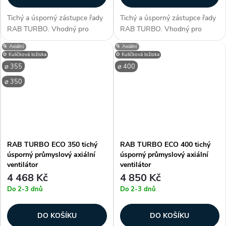
Tichý a úsporný zástupce řady
Tichý a úsporný zástupce řady
RAB TURBO. Vhodný pro
RAB TURBO. Vhodný pro
průměr potrubí 250, 260 mm.
průměr potrubí 300, 315 mm.
🌀 Axiální
🌀 Axiální
Využitelný k umístění do hal,
Využitelný k umístění do hal,
⚙️ Kuličková ložiska
⚙️ Kuličková ložiska
garáží, servisech, skladech,
garáží, servisech, skladech,
⌀ 355
⌀ 400
obchodech, barech a dalších
obchodech, barech a dalších
⌀ 350
středně...
středně...
RAB TURBO ECO 350 tichý
RAB TURBO ECO 400 tichý
úsporný průmyslový axiální
úsporný průmyslový axiální
ventilátor
ventilátor
4 468 Kč
4 850 Kč
Do 2-3 dnů
Do 2-3 dnů
DO KOŠÍKU
DO KOŠÍKU