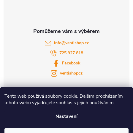
info
@
ventishop.cz
725 927 818
Facebook
ventishopcz
Tento web používá soubory cookie. Dalším procházením
tohoto webu vyjadřujete souhlas s jejich používáním.
|
|
Nastavení
Copyright 2026
Ventishop.cz
. Všechna práva vyhrazena.