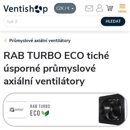
Přejít
NÁKUPNÍ
CZK / €
KOŠÍK
na
obsah
HLEDAT
Průmyslové axiální ventilátory
RAB TURBO ECO tiché
úsporné průmyslové
axiální ventilátory