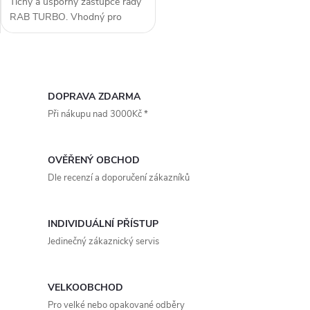
Tichý a úsporný zástupce řady
RAB TURBO. Vhodný pro
průměr potrubí 630, 645 mm.
Využitelný k umístění do hal,
garáží, servisech, skladech,
O
obchodech, barech a dalších
středně...
v
DOPRAVA ZDARMA
Při nákupu nad 3000Kč *
l
á
OVĚŘENÝ OBCHOD
d
Dle recenzí a doporučení zákazníků
a
INDIVIDUÁLNÍ PŘÍSTUP
c
Jedinečný zákaznický servis
í
p
VELKOOBCHOD
Pro velké nebo opakované odběry