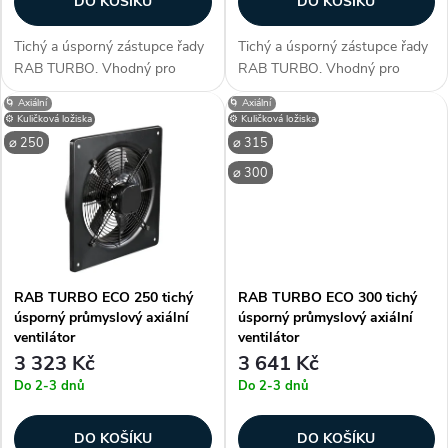
DO KOŠÍKU
DO KOŠÍKU
ů
Tichý a úsporný zástupce řady
Tichý a úsporný zástupce řady
RAB TURBO. Vhodný pro
RAB TURBO. Vhodný pro
průměr potrubí 550, 560 mm.
průměr potrubí 200, 210 mm.
🌀 Axiální
🌀 Axiální
Využitelný k umístění do hal,
Využitelný k umístění do hal,
⚙️ Kuličková ložiska
⚙️ Kuličková ložiska
garáží, servisech, skladech,
garáží, servisech, skladech,
⌀ 250
⌀ 315
obchodech, barech a dalších
obchodech, barech a dalších
⌀ 300
středně...
středně...
RAB TURBO ECO 250 tichý
RAB TURBO ECO 300 tichý
úsporný průmyslový axiální
úsporný průmyslový axiální
ventilátor
ventilátor
3 323 Kč
3 641 Kč
Do 2-3 dnů
Do 2-3 dnů
DO KOŠÍKU
DO KOŠÍKU