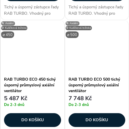
Tichý a úsporný zástupce řady
Tichý a úsporný zástupce řady
RAB TURBO. Vhodný pro
RAB TURBO. Vhodný pro
průměr potrubí 350, 360 mm.
průměr potrubí 400, 410 mm.
🌀 Axiální
🌀 Axiální
Využitelný k umístění do hal,
Využitelný k umístění do hal,
⚙️ Kuličková ložiska
⚙️ Kuličková ložiska
garáží, servisech, skladech,
garáží, servisech, skladech,
⌀ 450
⌀ 500
obchodech, barech a dalších
obchodech, barech a dalších
středně...
středně...
RAB TURBO ECO 450 tichý
RAB TURBO ECO 500 tichý
úsporný průmyslový axiální
úsporný průmyslový axiální
ventilátor
ventilátor
5 487 Kč
7 748 Kč
Do 2-3 dnů
Do 2-3 dnů
DO KOŠÍKU
DO KOŠÍKU