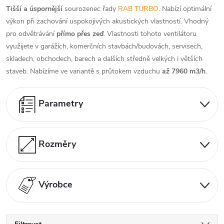
Tišší a úspornější
sourozenec řady
RAB TURBO
. Nabízí optimální
výkon při zachování uspokojivých akustických vlastností. Vhodný
pro odvětrávání
přímo přes zeď
. Vlastnosti tohoto ventilátoru
využijete v garážích, komerčních stavbách/budovách, servisech,
skladech, obchodech, barech a dalších středně velkých i větších
staveb. Nabízíme ve variantě s průtokem vzduchu
až 7960 m3/h
.
Parametry
Rozměry
Výrobce