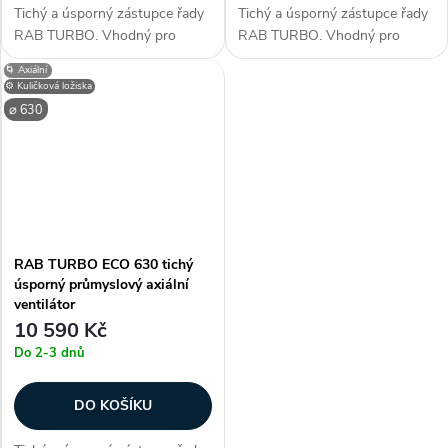
Tichý a úsporný zástupce řady
Tichý a úsporný zástupce řady
RAB TURBO. Vhodný pro
RAB TURBO. Vhodný pro
průměr potrubí 450, 460 mm.
průměr potrubí 500, 510 mm.
🌀 Axiální
Využitelný k umístění do hal,
Využitelný k umístění do hal,
⚙️ Kuličková ložiska
garáží, servisech, skladech,
garáží, servisech, skladech,
⌀ 630
obchodech, barech a dalších
obchodech, barech a dalších
středně...
středně...
RAB TURBO ECO 630 tichý
úsporný průmyslový axiální
ventilátor
10 590 Kč
Do 2-3 dnů
DO KOŠÍKU