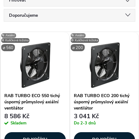
Filtrovat
Ř
Doporučujeme
a
Nejlevnější
z
V
🌀 Axiální
🌀 Axiální
e
Nejdražší
⚙️ Kuličková ložiska
⚙️ Kuličková ložiska
ý
n
⌀ 560
⌀ 200
p
Nejprodávanější
í
i
Abecedně
p
s
r
p
o
r
d
RAB TURBO ECO 550 tichý
RAB TURBO ECO 200 tichý
o
u
úsporný průmyslový axiální
úsporný průmyslový axiální
d
ventilátor
ventilátor
k
8 586 Kč
3 041 Kč
u
t
Skladem
Do 2-3 dnů
k
ů
t