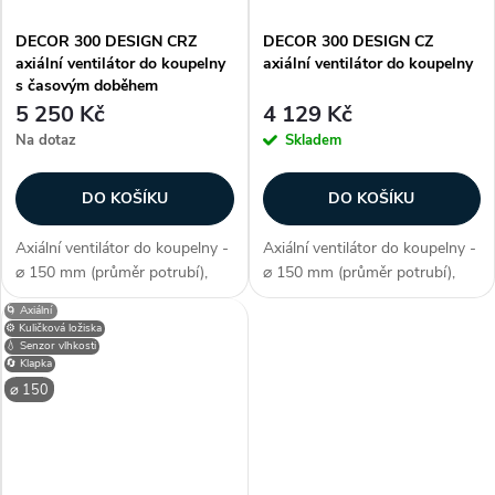
DECOR 300 DESIGN CRZ
DECOR 300 DESIGN CZ
axiální ventilátor do koupelny
axiální ventilátor do koupelny
s časovým doběhem
5 250 Kč
4 129 Kč
Na dotaz
Skladem
DO KOŠÍKU
DO KOŠÍKU
Axiální ventilátor do koupelny -
Axiální ventilátor do koupelny -
⌀ 150 mm (průměr potrubí),
⌀ 150 mm (průměr potrubí),
axiální konstrukce, průtok
axiální konstrukce, průtok
🌀 Axiální
vzduchu 230 m3/h, barva bílá,
vzduchu 230 m3/h, barva bílá,
⚙️ Kuličková ložiska
příkon 23 W, napětí 230 V, krytí
příkon 23 W, napětí 230 V, krytí
💧 Senzor vlhkosti
🔄 Klapka
IP X4, akustický tlak 40...
IP X4, akustický tlak 40...
⌀ 150