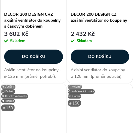
DECOR 200 DESIGN CRZ
DECOR 200 DESIGN CZ
axiální ventilátor do koupelny
axiální ventilátor do koupelny
s časovým doběhem
3 602 Kč
2 432 Kč
Skladem
Skladem
DO KOŠÍKU
DO KOŠÍKU
Axiální ventilátor do koupelny -
Axiální ventilátor do koupelny -
⌀ 125 mm (průměr potrubí),
⌀ 125 mm (průměr potrubí),
axiální konstrukce, průtok
axiální konstrukce, průtok
🌀 Axiální
🌀 Axiální
vzduchu 163 m3/h, barva bílá,
vzduchu 163 m3/h, barva bílá,
🕐 Doběh
⚙️ Kuličková ložiska
příkon 19,7 W, napětí 230 V,
příkon 19,7 W, napětí 230 V,
⚙️ Kuličková ložiska
🔄 Klapka
🔄 Klapka
krytí IP X4, akustický tlak 39...
krytí IP X4, akustický tlak 39...
⌀ 150
⌀ 150