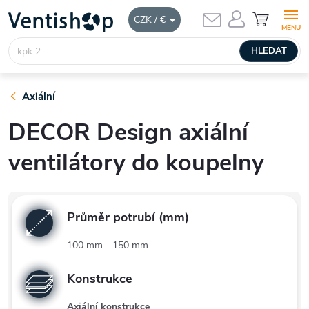
Přejít
NÁKUPNÍ
CZK / €
KOŠÍK
na
obsah
HLEDAT
Axiální
DECOR Design axiální
ventilátory do koupelny
Průměr potrubí (mm)
100 mm - 150 mm
Konstrukce
Axiální konstrukce