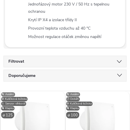
Jednofázový motor 230 V / 50 Hz s tepelnou
ochranou
Krytí IP X4 a izolace třídy II
Provozní teplota vzduchu až 40 °C
Možnost regulace otáček změnou napětí
Filtrovat
Ř
Doporučujeme
a
Nejlevnější
V
🌀 Axiální
🌀 Axiální
Nejdražší
⚙️ Kuličková ložiska
🕐 Doběh
z
💧 Senzor vlhkosti
⚙️ Kuličková ložiska
ý
🔄 Klapka
🔄 Klapka
Nejprodávanější
e
⌀ 125
⌀ 100
p
Abecedně