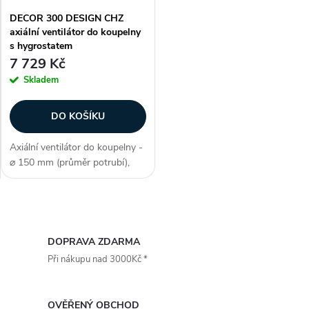
DECOR 300 DESIGN CHZ
axiální ventilátor do koupelny
s hygrostatem
7 729 Kč
Skladem
DO KOŠÍKU
Axiální ventilátor do koupelny -
⌀ 150 mm (průměr potrubí),
axiální konstrukce, průtok
vzduchu 230 m3/h, barva bílá,
příkon 23 W, napětí 230 V, krytí
O
IP X4, akustický tlak 40...
v
DOPRAVA ZDARMA
Při nákupu nad 3000Kč *
l
á
OVĚŘENÝ OBCHOD