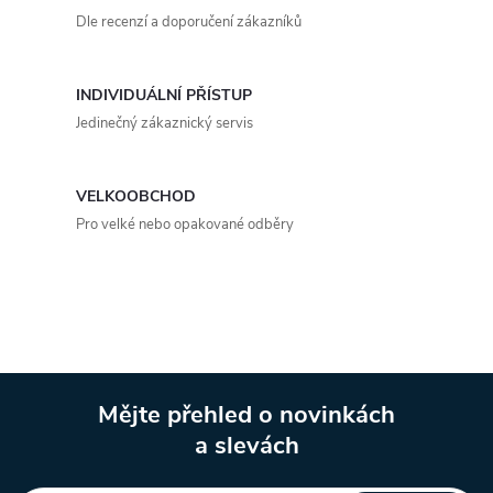
d
Dle recenzí a doporučení zákazníků
a
INDIVIDUÁLNÍ PŘÍSTUP
c
Jedinečný zákaznický servis
í
p
VELKOOBCHOD
Pro velké nebo opakované odběry
r
v
k
y
Mějte přehled o novinkách
v
a slevách
Z
ý