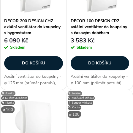
n
i
í
DECOR 200 DESIGN CHZ
DECOR 100 DESIGN CRZ
s
axiální ventilátor do koupelny
axiální ventilátor do koupelny
p
s hygrostatem
s časovým doběhem
p
6 090 Kč
3 583 Kč
r
Skladem
Skladem
r
o
DO KOŠÍKU
DO KOŠÍKU
o
d
Axiální ventilátor do koupelny -
Axiální ventilátor do koupelny -
d
⌀ 125 mm (průměr potrubí),
⌀ 100 mm (průměr potrubí),
u
axiální konstrukce, průtok
axiální konstrukce, průtok
🌀 Axiální
🌀 Axiální
u
vzduchu 163 m3/h, barva bílá,
vzduchu 80 m3/h, barva bílá,
⚙️ Kuličková ložiska
⚙️ Kuličková ložiska
příkon 19,7 W, napětí 230 V,
příkon 10,7 W, napětí 230 V,
🔄 Klapka
💧 Senzor vlhkosti
k
🔄 Klapka
krytí IP X4, akustický tlak 39...
krytí IP X4, akustický tlak 33...
⌀ 100
k
⌀ 100
t
t