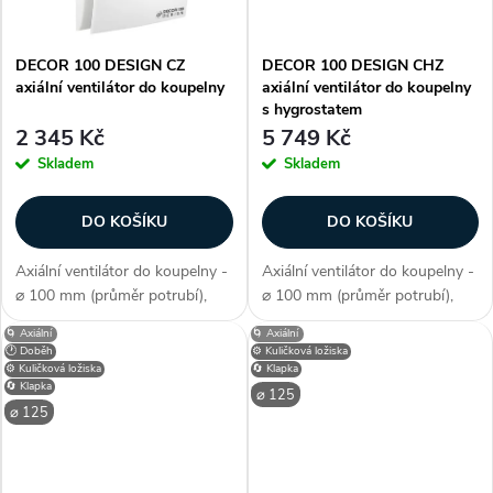
ů
ů
DECOR 100 DESIGN CZ
DECOR 100 DESIGN CHZ
axiální ventilátor do koupelny
axiální ventilátor do koupelny
s hygrostatem
2 345 Kč
5 749 Kč
Skladem
Skladem
DO KOŠÍKU
DO KOŠÍKU
Axiální ventilátor do koupelny -
Axiální ventilátor do koupelny -
⌀ 100 mm (průměr potrubí),
⌀ 100 mm (průměr potrubí),
axiální konstrukce, průtok
axiální konstrukce, průtok
🌀 Axiální
🌀 Axiální
vzduchu 80 m3/h, barva bílá,
vzduchu 80 m3/h, barva bílá,
🕐 Doběh
⚙️ Kuličková ložiska
příkon 10,7 W, napětí 230 V,
příkon 10,7 W, napětí 230 V,
⚙️ Kuličková ložiska
🔄 Klapka
🔄 Klapka
krytí IP X4, akustický tlak 33...
krytí IP X4, akustický tlak 33...
⌀ 125
⌀ 125