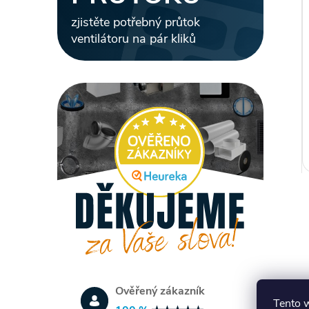
zjistěte potřebný průtok
ventilátoru na pár kliků
l
Ověřený zákazník
Tento 