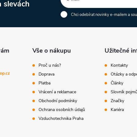
a slevách
Chci odebírat novinky e-mailem a so
Vše o nákupu
Užitečné i
Proč u nás?
Kontakty
op.cz
Doprava
Otázky a odp
Platba
Články
Vrácení a reklamace
Slovník pojm
Obchodní podmínky
Značky
Ochrana osobních údajů
Kariéra
Vzduchotechnika Praha