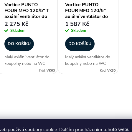
Vortice PUNTO
Vortice PUNTO
FOUR MFO 120/5" T
FOUR MFO 120/5"
axiální ventilátor do
axiální ventilátor do
koupelny s časovým
koupelny
2 275 Kč
1 587 Kč
doběhem
Skladem
Skladem
DO KOŠÍKU
DO KOŠÍKU
Malý axiální ventilátor do
Malý axiální ventilátor do
koupelny nebo na WC
koupelny nebo na WC
ve stylovém provedení.
ve stylovém provedení.
Kód:
VK63
Kód:
VK60
Velmi tichý. Krytí IPX4.
Velmi tichý. Krytí IPX4.
Časový doběh.
Standardní model.
Stěnový/stropní
Stěnový/stropní
O
ventilátor. Průměr 120
ventilátor. Průměr 120
mm. Průtok vzduchu
mm. Průtok vzduchu
v
175 m3/h....
175...
á
web používá soubory cookie. Dalším procházením tohoto webu