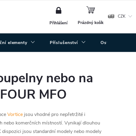
NÁKUPNÍ
KOŠÍK
CZK
Prázdný košík
Přihlášení
uční elementy
Příslušenství
Ostatní
koupelny nebo na
O FOUR MFO
obce
Vortice
jsou vhodné pro nepřetržité i
ch nebo komerčních místností. Vynikají dlouhou
 dispozici jsou standardní modely nebo modely