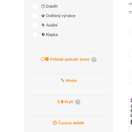
v
í
🕐 Doběh
m
p
💎 Ověřený výrobce
a
🌀 Axiální
n
🔄 Klapka
e
l
⚪️🔵 Průměr potrubí (mm)
?
🔧 Motor
💧🔒 Krytí
?
ý
🕐 Časový doběh
i