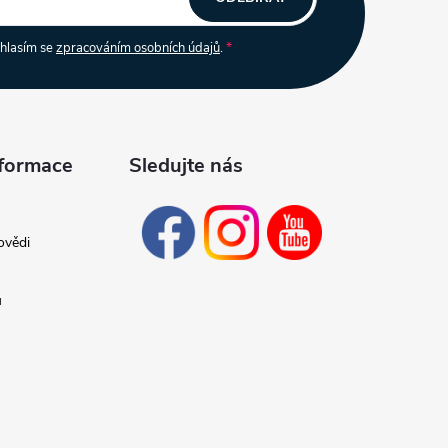
uhlasím se
zpracováním osobních údajů
.
nformace
Sledujte nás
ovědi
ů