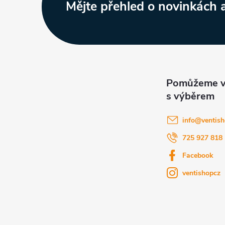
Z
Mějte přehled o novinkách
á
p
a
t
í
info
@
ventish
725 927 818
Facebook
ventishopcz