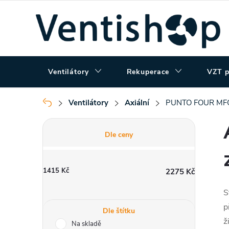
Přejít
na
obsah
Ventilátory
Rekuperace
VZT p
Ventilátory
Axiální
PUNTO FOUR MFO 
Domů
P
Dle ceny
o
s
t
1415
Kč
2275
Kč
r
S
a
p
n
Dle štítku
ž
Na skladě
n