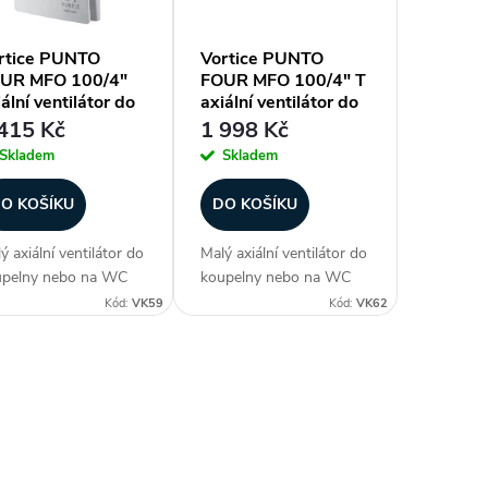
rtice PUNTO
Vortice PUNTO
UR MFO 100/4"
FOUR MFO 100/4" T
ální ventilátor do
axiální ventilátor do
upelny
koupelny s časovým
415 Kč
1 998 Kč
doběhem
Skladem
Skladem
O KOŠÍKU
DO KOŠÍKU
ý axiální ventilátor do
Malý axiální ventilátor do
upelny nebo na WC
koupelny nebo na WC
stylovém provedení.
ve stylovém provedení.
Kód:
VK59
Kód:
VK62
mi tichý. Krytí IPX4.
Velmi tichý. Krytí IPX4,
ndardní model.
časový doběh, zpětná
nový/stropní
klapka. Stěnový/stropní
tilátor. Průměr 100
ventilátor. Průměr 100
. Průtok vzduchu
mm. Průtok...
.