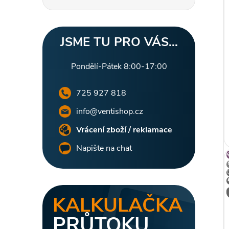
s
r
JSME TU PRO VÁS...
Pondělí-Pátek 8:00-17:00
k
725 927 818
t
info@ventishop.cz
Vrácení zboží / reklamace
Napište na chat
KALKULAČKA
PRŮTOKU