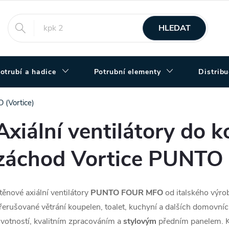
HLEDAT
otrubí a hadice
Potrubní elementy
Distrib
(Vortice)
Axiální ventilátory do 
záchod Vortice PUNT
těnové axiální ventilátory
PUNTO FOUR MFO
od italského výr
řerušované větrání koupelen, toalet, kuchyní a dalších domovní
ivotností, kvalitním zpracováním a
stylovým
předním panelem. K