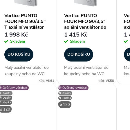
p
Vortice PUNTO
Vortice PUNTO
Vo
FOUR MFO 90/3,5"
FOUR MFO 90/3,5"
FO
o
T axiální ventilátor
axiální ventilátor do
axi
do koupelny s
koupelny
ko
1 998 Kč
1 415 Kč
1 
d
časovým doběhem
Skladem
Skladem
u
DO KOŠÍKU
DO KOŠÍKU
D
Malý axiální ventilátor do
Malý axiální ventilátor do
Mal
ů
koupelny nebo na WC
koupelny nebo na WC
ko
ve stylovém provedení.
ve stylovém provedení.
ve 
Kód:
VK61
Kód:
VK58
Velmi tichý. Krytí IPX4.
Velmi tichý. Krytí IPX4.
Vel
💎 Ověřený výrobce
💎 Ověřený výrobce
Časový doběh.
Standardní model.
Sta
🌀 Axiální
🌀 Axiální
🕐 Doběh
🔄 Klapka
Stěnový/stropní
Stěnový/stropní
Stě
🔄 Klapka
⌀ 120
ventilátor. Průměr 92,4
ventilátor. Průměr 92,4
ven
⌀ 120
mm. Průtok vzduchu 65
mm. Průtok vzduchu
mm
m3/h....
65...
85..