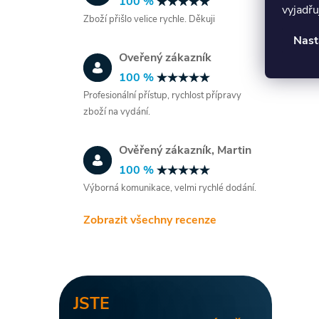
100 %
vyjadřu
Zboží přišlo velice rychle. Děkuji
Nast
Oveřený zákazník
100 %
Profesionální přístup, rychlost přípravy
í
zboží na vydání.
Ověřený zákazník, Martin
r
100 %
Výborná komunikace, velmi rychlé dodání.
Zobrazit všechny recenze
JSTE