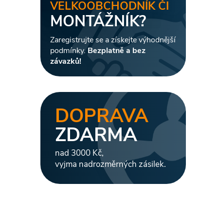
VELKOOBCHODNÍK ČI
MONTÁŽNÍK?
i
Zaregistrujte se a získejte výhodnější
podmínky.
Bezplatně a bez
závazků!
DOPRAVA
ZDARMA
nad 3000 Kč,
vyjma nadrozměrných zásilek.