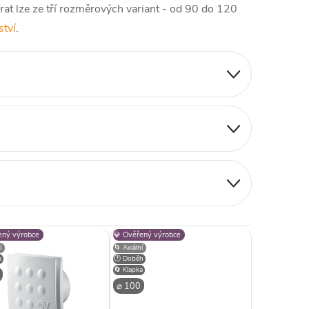
t lze ze tří rozměrových variant - od 90 do 120
ství
.
ený výrobce
💎 Ověřený výrobce
í
🌀 Axiální
a
🕐 Doběh
🔄 Klapka
⌀ 100