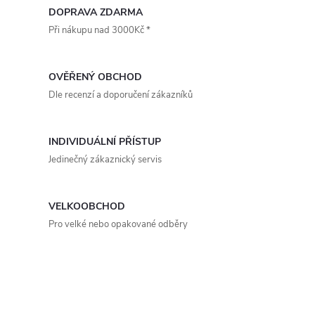
k
v
DOPRAVA ZDARMA
t
Při nákupu nad 3000Kč *
t
l
ů
á
ů
OVĚŘENÝ OBCHOD
d
Dle recenzí a doporučení zákazníků
a
INDIVIDUÁLNÍ PŘÍSTUP
c
Jedinečný zákaznický servis
í
p
VELKOOBCHOD
Pro velké nebo opakované odběry
r
v
k