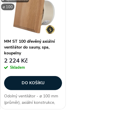
ý
Nejprodávanější
e
⌀ 100
p
Abecedně
n
i
í
MM ST 100 dřevěný axiální
s
ventilátor do sauny, spa,
p
koupelny
p
2 224 Kč
r
Skladem
r
o
DO KOŠÍKU
o
d
Odolný ventilátor - ⌀ 100 mm
d
(průměr), axiální konstrukce,
u
kuličková ložiska, dřevěný kryt,
u
praktické využití - (odtah ze
saun, rozvod teplého vzduchu,
k
O
odtah z koupelny), max....