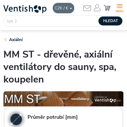
Přejít
NÁKUPNÍ
CZK / €
KOŠÍK
na
obsah
HLEDAT
Axiální
MM ST - dřevěné, axiální
ventilátory do sauny, spa,
koupelen
Průměr potrubí [mm]