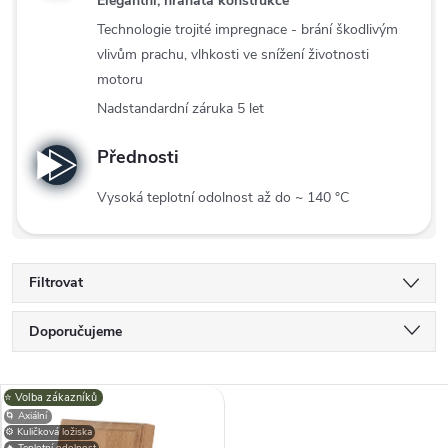
Elegantní, hranatá konstrukce
Technologie trojité impregnace - brání škodlivým
vlivům prachu, vlhkosti ve snížení životnosti
motoru
Nadstandardní záruka 5 let
Přednosti
Vysoká teplotní odolnost až do ~ 140 °C
Filtrovat
Ř
Doporučujeme
a
Nejlevnější
V
⭐️ Volba zákazníků
Nejdražší
z
🌀 Axiální
⚙️ Kuličková ložiska
🔥 Teplotní odolnost